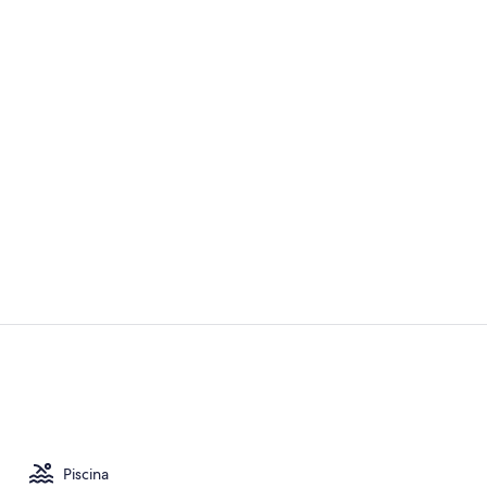
Video realiz
Vista desde 
Piscina