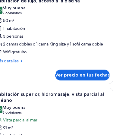
bitación de lujo, acceso a la piscina
odas
Muy buena
s
0
8,0 de 10
(2
2 opiniones
scina
otos
opiniones)
50 m²
e
1 habitación
abitación
3 personas
e
2 camas dobles o 1 cama King size y 1 sofá cama doble
jo,
Wifi gratuito
cceso
ás
s detalles
talles
bre
iscina
Ver precio en tus fechas
bitación
o,
os camas, un sofá, un escritorio y un balcón con vistas.
er
Una habitación de hotel moderna con dos camas
15
ceso
bitación superior, hidromasaje, vista parcial al
odas
céano
s
Muy buena
scina
0
otos
8,0 de 10
(3
3 opiniones
e
opiniones)
Vista parcial al mar
abitación
91 m²
uperior,