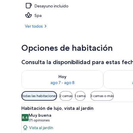
Desayuno incluido
3 piscinas al 
Spa
Ver todos
Opciones de habitación
Consulta la disponibilidad para estas fec
Consulta la disponibilidad para hoy ago 7 - ago 8
Consulta la d
Hoy
ago 7 - ago 8
Filtros
Todas las habitaciones
2 camas
1 cama
3 camas o más
disponibles
Ver
Habitación de hotel con dos ca
para
17
Habitación de lujo, vista al jardín
todas
las
Muy buena
las
8,4
habitaciones
8,4 de 10
(171
171 opiniones
fotos
opiniones)
Vista al jardín
de