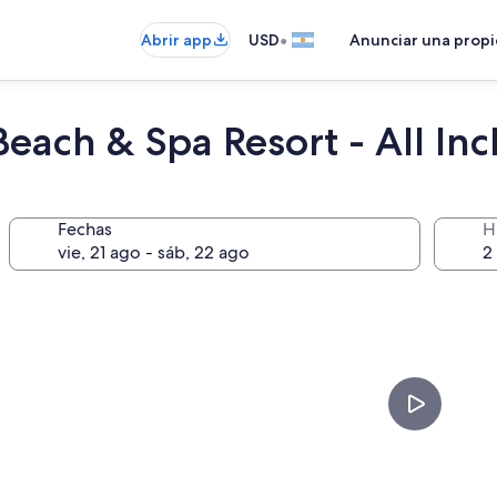
•
Abrir app
USD
Anunciar una prop
ach & Spa Resort - All Inc
Fechas
H