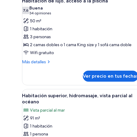
Habitación de lujo, acceso a la piscina
todas
a
Buena
la
las
7,6
7,6 de 10
(34
34 opiniones
piscina
fotos
opiniones)
50 m²
de
1 habitación
Habitación
3 personas
de
2 camas dobles o 1 cama King size y 1 sofá cama doble
lujo,
Wifi gratuito
acceso
a
Más
Más detalles
la
detalles
sobre
piscina
Ver precio en tus fecha
Habitación
de
lujo,
Ver
Una habitación de hotel modern
15
acceso
Habitación superior, hidromasaje, vista parcial al
todas
a
océano
la
las
Vista parcial al mar
piscina
fotos
91 m²
de
1 habitación
Habitación
superior,
1 persona