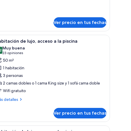
talles
rdín
bre
bitación
Ver precio en tus fechas
o,
ta
tilador de techo, vista a una piscina y balcón.
er
Habitación de hotel con dos camas, ventilador 
rdín
18
bitación de lujo, acceso a la piscina
odas
Muy buena
s
2
8,2 de 10
(23
23 opiniones
otos
opiniones)
50 m²
e
1 habitación
abitación
3 personas
e
2 camas dobles o 1 cama King size y 1 sofá cama doble
jo,
Wifi gratuito
cceso
ás
s detalles
talles
bre
iscina
Ver precio en tus fechas
bitación
o,
tilador de techo, vista a una piscina y balcón.
er
Habitación de hotel con dos camas, ventilador 
18
ceso