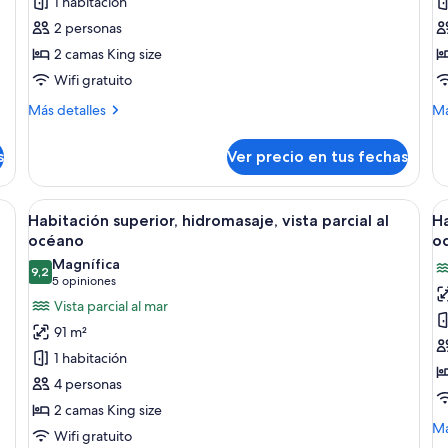
1 habitación
hidromasaje,
h
2 personas
vista
vi
2 camas King size
parcial
pa
Wifi gratuito
al
al
océano
o
Más
M
Más detalles
Má
detalles
de
sobre
so
s
Ver precio en tus fechas
Habitación
Ha
superior,
su
hidromasaje,
hi
a con dos camas, un sofá, un escritorio y un balcón con vistas.
Ver
Una habitación de hotel moderna con d
V
15
vista
vis
Habitación superior, hidromasaje, vista parcial al
Ha
todas
t
parcial
pa
océano
o
al
las
al
la
Magnífica
océano
oc
9,2
fotos
f
9,2 de 10
(5
5 opiniones
de
d
opiniones)
Vista parcial al mar
Habitación
H
91 m²
superior,
s
1 habitación
hidromasaje,
h
4 personas
vista
vi
2 camas King size
parcial
pa
M
Má
Wifi gratuito
al
al
de