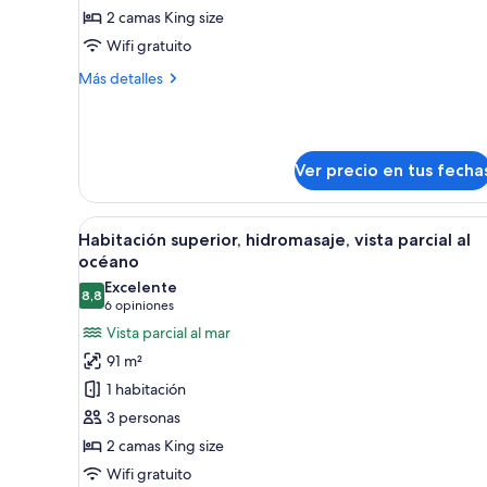
hidromasaje,
2 camas King size
vista
Wifi gratuito
parcial
Más
Más detalles
al
detalles
océano
sobre
Habitación
superior,
Ver precio en tus fecha
hidromasaje,
vista
parcial
Ver
Una habitación de hotel modern
al
15
Habitación superior, hidromasaje, vista parcial al
todas
océano
océano
las
Excelente
8,8
fotos
8,8 de 10
(6
6 opiniones
de
opiniones)
Vista parcial al mar
Habitación
91 m²
superior,
1 habitación
hidromasaje,
3 personas
vista
2 camas King size
parcial
Wifi gratuito
al