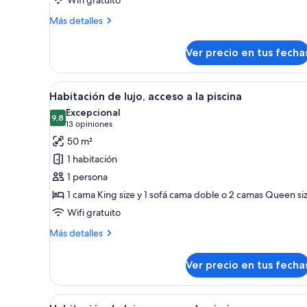
al
jardín
Más
Más detalles
detalles
sobre
Ver precio en tus fecha
Habitación
de
lujo,
Ver
Habitación de hotel con dos cam
18
vista
Habitación de lujo, acceso a la piscina
todas
al
Excepcional
jardín
las
9,8
9,8 de 10
(13
13 opiniones
fotos
opiniones)
50 m²
de
1 habitación
Habitación
1 persona
de
1 cama King size y 1 sofá cama doble o 2 camas Queen si
lujo,
Wifi gratuito
acceso
a
Más
Más detalles
la
detalles
sobre
piscina
Ver precio en tus fecha
Habitación
de
lujo,
Ver
Habitación de hotel con dos cam
18
acceso