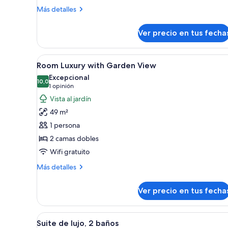
océano
Más
Más detalles
detalles
sobre
Ver precio en tus fecha
Habitación
superior,
hidromasaje,
Ver
Minibar con artículos gratuitos
7
vista
Room Luxury with Garden View
todas
parcial
Excepcional
al
las
10,0
10,0 de 10
(1
1 opinión
océano
fotos
opinión)
Vista al jardín
de
49 m²
Room
1 persona
Luxury
2 camas dobles
with
Wifi gratuito
Garden
View
Más
Más detalles
detalles
sobre
Ver precio en tus fecha
Room
Luxury
with
Ver
Una habitación de hotel con dos
34
Garden
Suite de lujo, 2 baños