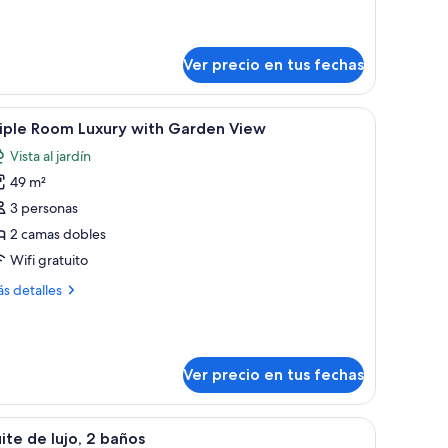
céano
bre
bitación
perior,
Ver precio en tus fechas
dromasaje,
ta
rcial
 de seguridad en la habitación
er
Minibar con artículos gratuitos y caja de segu
7
riple Room Luxury with Garden View
odas
éano
Vista al jardín
s
49 m²
otos
e
3 personas
riple
2 camas dobles
oom
Wifi gratuito
uxury
ás
s detalles
ith
talles
arden
bre
iple
iew
oom
Ver precio en tus fechas
xury
th
rden
 un escritorio, un televisor y un ventilador de techo.
er
Una habitación de hotel con dos camas, un escr
ew
34
ite de lujo, 2 baños