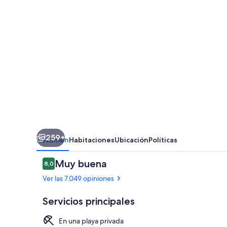
Beach
&
Spa
Resort
-
All
Inclusive
259+
Resumen
Habitaciones
Ubicación
Políticas
Opiniones
Muy buena
8,0
8,0 de 10
Ver las 7.049 opiniones
Servicios principales
En una playa privada