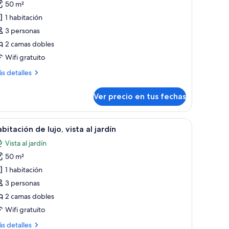
50 m²
abitación
1 habitación
e
3 personas
jo,
2 camas dobles
sta
Wifi gratuito
rdín
ás
s detalles
talles
bre
Ver precio en tus fechas
bitación
o,
 paredes.
ventanal con cortinas, un ventilador de techo y obras de arte en las paredes
er
Habitación de hotel con dos camas, un ventana
17
ta
bitación de lujo, vista al jardín
odas
Vista al jardín
rdín
s
50 m²
otos
e
1 habitación
abitación
3 personas
e
2 camas dobles
jo,
Wifi gratuito
sta
ás
s detalles