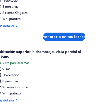
1 habitación
idromasaje,
3 personas
sta
2 camas King size
rcial
Wifi gratuito
céano
ás
s detalles
talles
bre
Ver precio en tus fechas
bitación
perior,
dromasaje,
os camas, un sofá, un escritorio y un balcón con vistas.
er
Una habitación de hotel moderna con dos camas
15
ta
bitación superior, hidromasaje, vista parcial al
odas
rcial
céano
s
Vista parcial al mar
éano
otos
91 m²
e
1 habitación
abitación
uperior,
3 personas
idromasaje,
2 camas King size
sta
Wifi gratuito
rcial
ás
s detalles
talles