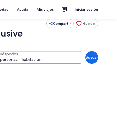
iedad
Ayuda
Mis viajes
Iniciar sesión
Compartir
Guardar
lusive
uéspedes
Buscar