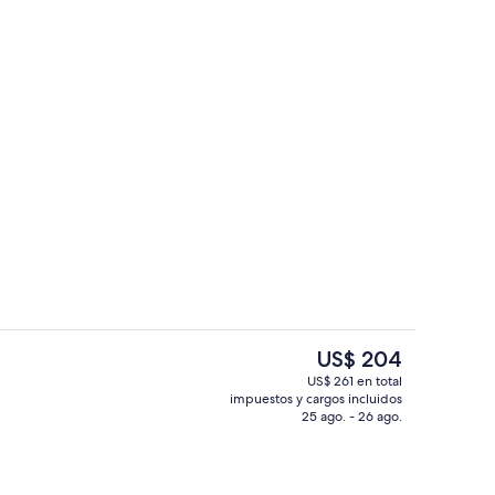
Exterior
ado por un influencer - enviado por Luxury Richland
El
US$ 204
precio
US$ 261 en total
actual
impuestos y cargos incluidos
la habitación
Playa privada, arena blanca, sillas recl
es
25 ago. - 26 ago.
de
US$ 204