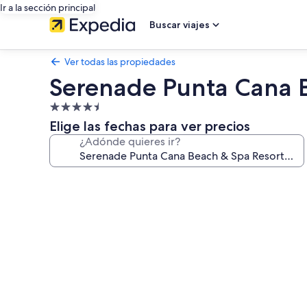
Ir a la sección principal
Buscar viajes
Ver todas las propiedades
Serenade Punta Cana Be
Propiedad
de
Elige las fechas para ver precios
4.5
¿Adónde quieres ir?
estrellas
Galería
de
fotos
de
Serenade
Punta
Cana