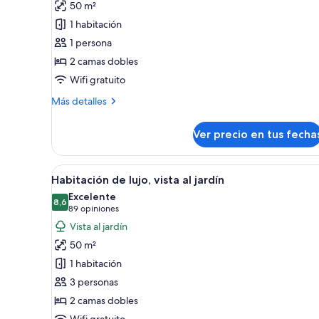
50 m²
Habitación
1 habitación
de
1 persona
lujo,
2 camas dobles
vista
al
Wifi gratuito
jardín
Más
Más detalles
detalles
sobre
Ver precio en tus fecha
Habitación
de
lujo,
Ver
Habitación de hotel con dos ca
17
vista
Habitación de lujo, vista al jardín
todas
al
Excelente
jardín
las
8,6
8,6 de 10
(89
89 opiniones
fotos
opiniones)
Vista al jardín
de
50 m²
Habitación
1 habitación
de
3 personas
lujo,
2 camas dobles
vista
Wifi gratuito