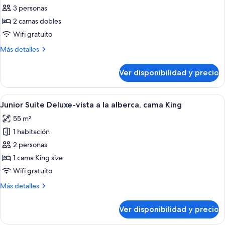
king
de
3 personas
Junior
2 camas dobles
Suite
Wifi gratuito
Deluxe-
Más
Más detalles
vista
detalles
al
sobre
Ver disponibilidad y precio
Junior
jardín,
Suite
dos
Deluxe-
Ver
Habitación de hotel moderna con una c
camas
8
vista
Junior Suite Deluxe-vista a la alberca, cama King
todas
al
55 m²
jardín,
las
dos
1 habitación
fotos
camas
de
2 personas
Junior
1 cama King size
Suite
Wifi gratuito
Deluxe-
Más
Más detalles
vista
detalles
a
sobre
Ver disponibilidad y precio
Junior
la
Suite