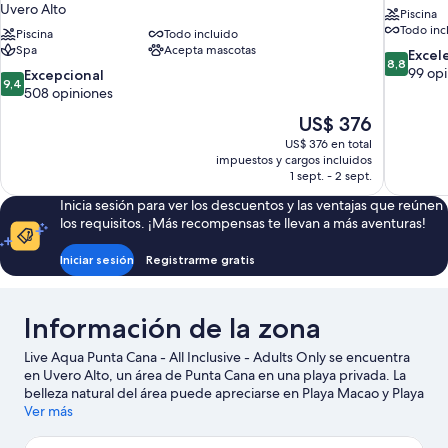
Uvero Alto
Piscina
Todo inc
Piscina
Todo incluido
Spa
Acepta mascotas
8.8
Excel
8,8
de
99 opi
9.4
Excepcional
9,4
10,
de
508 opiniones
Excelente
10,
El
US$ 376
99
Excepcional,
precio
opiniones
US$ 376 en total
508
actual
impuestos y cargos incluidos
opiniones
es
1 sept. - 2 sept.
de
Inicia sesión para ver los descuentos y las ventajas que reúnen
US$ 376
los requisitos. ¡Más recompensas te llevan a más aventuras!
Iniciar sesión
Registrarme gratis
Información de la zona
Live Aqua Punta Cana - All Inclusive - Adults Only se encuentra
en Uvero Alto, un área de Punta Cana en una playa privada. La
belleza natural del área puede apreciarse en Playa Macao y Playa
Bávaro. También puedes darte una vuelta por Playa Juanillo.
Ver más
Encontrarás muchas opciones para disfrutar del aire libre con
actividades como paseos a caballo.
Visitar nuestra guía de viaje