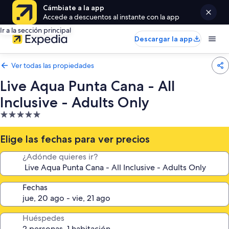
Cámbiate a la app
Accede a descuentos al instante con la app
Ir a la sección principal
Descargar la app
Ver todas las propiedades
Live Aqua Punta Cana - All
Inclusive - Adults Only
Propiedad
de
5.0
Elige las fechas para ver precios
estrellas
¿Adónde quieres ir?
Fechas
Huéspedes