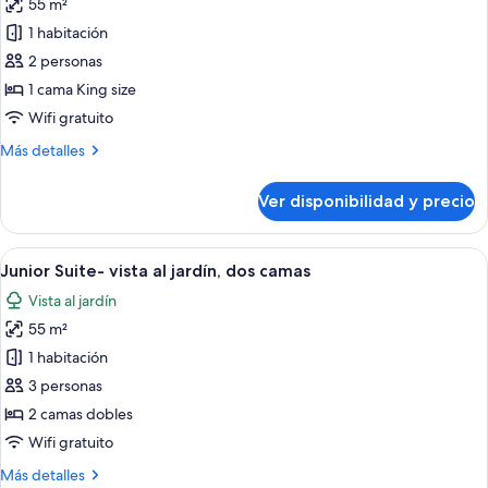
55 m²
fotos
de
1 habitación
Junior
2 personas
Suite-
1 cama King size
vista
Wifi gratuito
al
Más
Más detalles
jardín,
detalles
cama
sobre
Ver disponibilidad y precio
King
Junior
Suite-
vista
Ver
Un baño moderno con bañera, un venta
8
al
Junior Suite- vista al jardín, dos camas
todas
jardín,
Vista al jardín
cama
las
King
55 m²
fotos
de
1 habitación
Junior
3 personas
Suite-
2 camas dobles
vista
Wifi gratuito
al
Más
Más detalles
jardín,