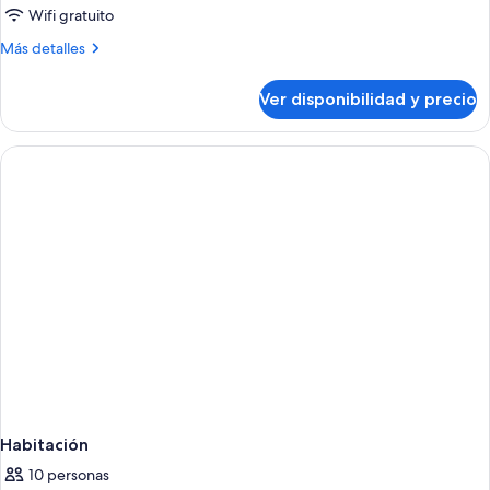
vista
Wifi gratuito
al
Más
Más detalles
océano
detalles
sobre
Ver disponibilidad y precio
Fuego
Suite,
vista
al
océano
Habitación
10 personas