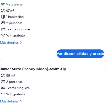
todas
al
Vista al mar
océano
las
67 m²
fotos
de
1 habitación
Viento
2 personas
Suite,
1 cama King size
vista
Wifi gratuito
frontal
Más
Más detalles
al
detalles
océano
sobre
Ver disponibilidad y precio
Viento
Suite,
vista
Ver
Una pareja descansando junto a una pi
17
frontal
Junior Suite (Honey Moon)-Swim-Up
todas
al
58 m²
océano
las
2 personas
fotos
de
1 cama King size
Junior
Wifi gratuito
Suite
Más
Más detalles
(Honey
detalles