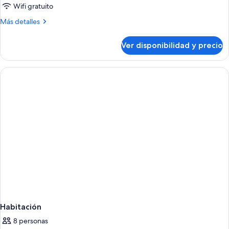
Wifi gratuito
Más
Más detalles
detalles
sobre
Ver disponibilidad y precio
Habitación
Habitación
8 personas