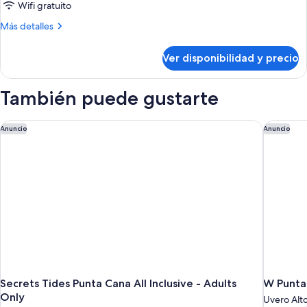
Wifi gratuito
Más
Más detalles
detalles
sobre
Ver disponibilidad y precio
Habitación
También puede gustarte
Secrets Tides Punta Cana All Inclusive - Adults Only
W Punta 
Anuncio
Anuncio
Secrets Tides Punta Cana All Inclusive - Adults
W Punta
Only
Uvero Alt