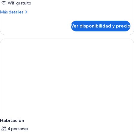
Wifi gratuito
Más
Más detalles
detalles
sobre
Ver disponibilidad y precio
Habitación
Habitación
4 personas