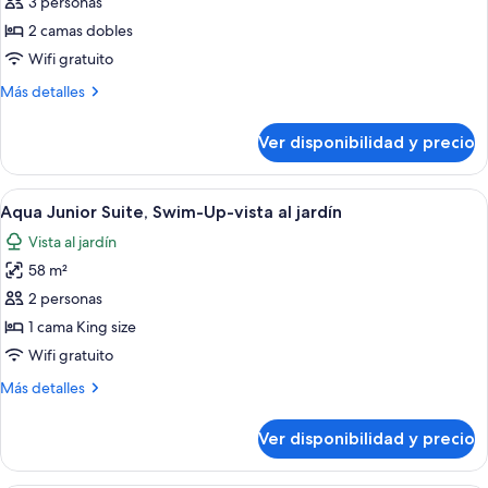
de
3 personas
Junior
2 camas dobles
Suite-
Wifi gratuito
vista
Más
Más detalles
a
detalles
la
sobre
Ver disponibilidad y precio
Junior
alberca,
Suite-
dos
vista
Ver
Una habitación de hotel moderna con 
camas
12
a
Aqua Junior Suite, Swim-Up-vista al jardín
todas
la
Vista al jardín
alberca,
las
dos
58 m²
fotos
camas
de
2 personas
Aqua
1 cama King size
Junior
Wifi gratuito
Suite,
Más
Más detalles
Swim-
detalles
Up-
sobre
Ver disponibilidad y precio
Aqua
vista
Junior
al
Suite,