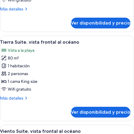
Wifi gratuito
parcial
Más
Más detalles
al
detalles
océano
sobre
Ver disponibilidad y precio
Fuego
Suite,
vista
Ver
Habitación de hotel con sofá, una peque
16
parcial
Tierra Suite, vista frontal al océano
todas
al
Vista a la playa
océano
las
80 m²
fotos
de
1 habitación
Tierra
2 personas
Suite,
1 cama King size
vista
Wifi gratuito
frontal
Más
Más detalles
al
detalles
océano
sobre
Ver disponibilidad y precio
Tierra
Suite,
vista
Ver
Habitación de hotel con cama, una silla
18
frontal
Viento Suite, vista frontal al océano