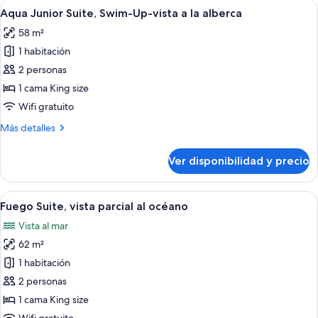
Ver
Un balcón con piscina, mobiliario de m
jardín
13
Swim-
Aqua Junior Suite, Swim-Up-vista a la alberca
todas
Up-
58 m²
vista
las
al
1 habitación
fotos
jardín
de
2 personas
Aqua
1 cama King size
Junior
Wifi gratuito
Suite,
Más
Más detalles
Swim-
detalles
Up-
sobre
Ver disponibilidad y precio
Aqua
vista
Junior
a
Suite,
Ver
Una terraza de madera con un jacuzzi, s
la
14
Swim-
Fuego Suite, vista parcial al océano
todas
alberca
Up-
Vista al mar
vista
las
a
62 m²
fotos
la
de
1 habitación
alberca
Fuego
2 personas
Suite,
1 cama King size
vista