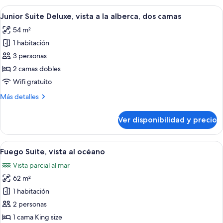
alberca,
Deluxe-
Ver
Habitación de hotel con una cama gran
cama
8
vista
Junior Suite Deluxe, vista a la alberca, dos camas
todas
King
a
54 m²
la
las
alberca,
1 habitación
fotos
cama
de
3 personas
King
Junior
2 camas dobles
Suite
Wifi gratuito
Deluxe,
Más
Más detalles
vista
detalles
a
sobre
Ver disponibilidad y precio
Junior
la
Suite
alberca,
Deluxe,
Ver
Una mujer con traje de baño blanco se
dos
17
vista
Fuego Suite, vista al océano
todas
camas
a
Vista parcial al mar
la
las
alberca,
62 m²
fotos
dos
de
1 habitación
camas
Fuego
2 personas
Suite,
1 cama King size