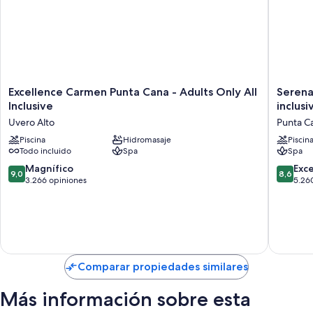
Excellence
Serena
Excellence Carmen Punta Cana - Adults Only All
Serenad
Carmen
All
Inclusive
inclusi
Punta
Suites
Uvero Alto
Punta C
Cana
-
-
Piscina
Hidromasaje
Adults
Piscin
Todo incluido
Spa
Spa
Adults
Only
Only
Resort
9.0
8.6
Magnífico
Exc
9,0
8,6
All
-
de
de
3.266 opiniones
5.26
Inclusive
All
10,
10,
Uvero
inclusive
Magnífico,
Excelent
Alto
Punta
3.266
5.260
Cana
opiniones
opinion
Comparar propiedades similares
Más información sobre esta