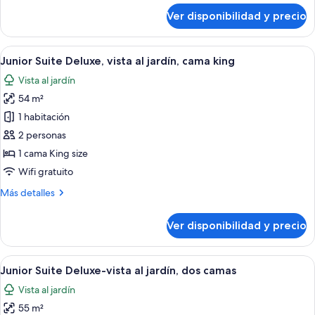
Moon)-
sobre
Ver disponibilidad y precio
Junior
Swim-
Suite
Up
(Honey
Ver
Una sala moderna con un sofá, una mes
8
Moon)-
Junior Suite Deluxe, vista al jardín, cama king
todas
Swim-
Vista al jardín
Up
las
54 m²
fotos
de
1 habitación
Junior
2 personas
Suite
1 cama King size
Deluxe,
Wifi gratuito
vista
Más
Más detalles
al
detalles
jardín,
sobre
Ver disponibilidad y precio
cama
Junior
Suite
king
Deluxe,
Ver
Una sala moderna con un sofá, una mes
7
vista
Junior Suite Deluxe-vista al jardín, dos camas
todas
al
Vista al jardín
jardín,
las
cama
55 m²
fotos