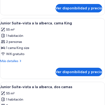
detalles
dos
sobre
Ver disponibilidad y precio
camas
Junior
Suite-
vista
Ver
Una habitación de hotel moderna con 
8
al
Junior Suite-vista a la alberca, cama King
todas
jardín,
55 m²
dos
las
camas
1 habitación
fotos
de
2 personas
Junior
1 cama King size
Suite-
Wifi gratuito
vista
Más
Más detalles
a
detalles
la
sobre
Ver disponibilidad y precio
Junior
alberca,
Suite-
cama
vista
Ver
Un balcón con un sofá blanco, una si
King
9
a
Junior Suite-vista a la alberca, dos camas
todas
la
55 m²
alberca,
las
cama
1 habitación
fotos
King