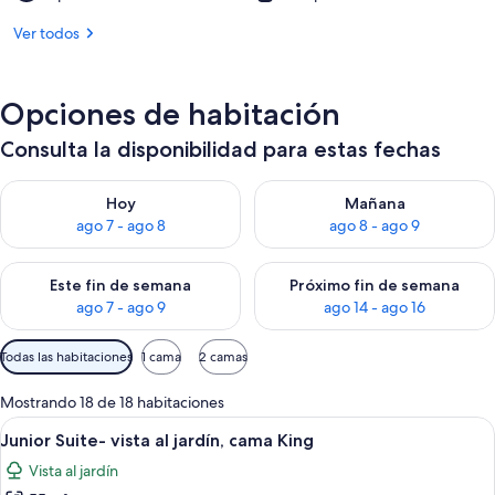
Ver todos
Opciones de habitación
Consulta la disponibilidad para estas fechas
Consulta la disponibilidad para hoy ago 7 - ago 8
Consulta la disponibilidad pa
Hoy
Mañana
ago 7 - ago 8
ago 8 - ago 9
Consulta la disponibilidad para este fin de semana ago 7 - ag
Consulta la disponibilidad par
Este fin de semana
Próximo fin de semana
ago 7 - ago 9
ago 14 - ago 16
Filtros
Todas las habitaciones
1 cama
2 camas
disponibles
para
Mostrando 18 de 18 habitaciones
las
Ver
Una sala moderna con un sofá, una mes
8
Junior Suite- vista al jardín, cama King
habitaciones
todas
Vista al jardín
las