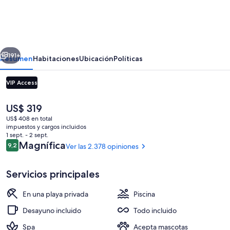
Aqua
Punta
Cana
erior
Siguiente
-
191+
Resumen
Habitaciones
Ubicación
Políticas
All
VIP Access
Inclusive
-
El
US$ 319
Adults
precio
US$ 408 en total
actual
impuestos y cargos incluidos
Only
es
1 sept. - 2 sept.
de
Opiniones
Magnífica
9,2
Ver las 2.378 opiniones
9,2 de 10
US$ 319
8 restaurantes; se sirve desayuno, alm
Servicios principales
En una playa privada
Piscina
Desayuno incluido
Todo incluido
Spa
Acepta mascotas