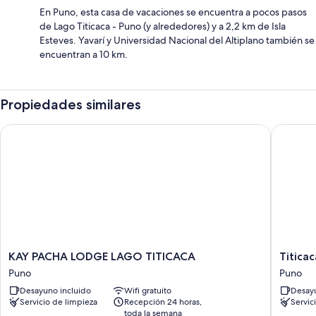
En Puno, esta casa de vacaciones se encuentra a pocos pasos
de Lago Titicaca - Puno (y alrededores) y a 2,2 km de Isla
Esteves. Yavarí y Universidad Nacional del Altiplano también se
encuentran a 10 km.
Propiedades similares
KAY PACHA LODGE LAGO TITICACA
Titicaca 
KAY
Titicaca
KAY PACHA LODGE LAGO TITICACA
Titicac
PACHA
Origins
Puno
Puno
LODGE
Perú
Desayuno incluido
Wifi gratuito
Desayu
LAGO
Puno
Servicio de limpieza
Recepción 24 horas,
Servic
TITICACA
toda la semana