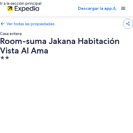
Ir a la sección principal
Descargar la app
Ver todas las propiedades
Casa entera
Room-suma Jakana Habitación
Vista Al Ama
Propiedad
de
2.0
estrellas
Galería