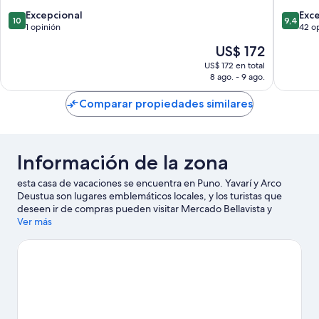
Puno
10.0
9.4
Excepcional
Exc
10
9,4
de
de
1 opinión
42 o
10,
10,
El
US$ 172
Excepcional,
Excepcio
precio
1
42
US$ 172 en total
actual
8 ago. - 9 ago.
opinión
opinion
es
de
Comparar propiedades similares
US$ 172
Información de la zona
esta casa de vacaciones se encuentra en Puno. Yavarí y Arco
Deustua son lugares emblemáticos locales, y los turistas que
deseen ir de compras pueden visitar Mercado Bellavista y
Mercado central de Puno. ¿Quieres asistir a un evento o partido
Ver más
mientras estás en la ciudad? Échale un vistazo a lo que sucede
en Estadio Enrique Torres Belón o Estadio Yanamayo.
Encontrarás muchas opciones para disfrutar del agua con
actividades como pesca.
Visitar nuestra guía de viaje de Puno
Ver más casas de vacaciones en Puno