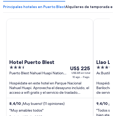
Principales hoteles en Puerto Blest
Alquileres de temporada en 
Hotel Puerto Blest
Llao Llao Re
Hotel Puerto Blest
Llao Ll
3.5
Del
5
US$ 225
out
10
out
Puerto Blest Nahuel Huapi National
Av.Bustillo 
US$ 225 en total
Park Rio Negro
10 ago. - 11 ago.
Bariloche R
of
ago
of
Hospédate en este hotel en Parque Nacional
Hospédate en
5
al
5
Nahuel Huapi. Aprovecha el desayuno incluido, el
Bariloche. A
11
acceso a wifi gratis y el servicio de traslado
de servicio 
ago,
desde/hacia la terminal ...
huéspedes .
el
8,4
/
10
¡Muy bueno! (11 opiniones)
9,4
/
10
¡Exce
precio
"Muy amables todos"
"Todos se 
por
bien atendid