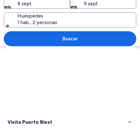
8 sept
9 sept
Huéspedes
1 hab., 2 personas
Un flotador sujeto a un poste de mad
Buscar
Ver mapa
Visita Puerto Blest