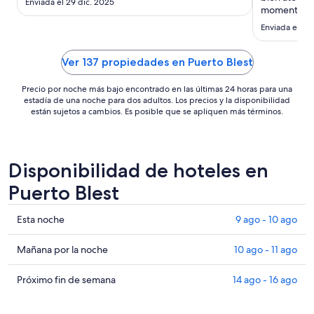
noche
Enviada el 29 dic. 2025
momento co
es
nos gustaron
Enviada el 2 
de
preocupados
US$ 225
Regreso sin
Ver 137 propiedades en Puerto Blest
Precio por noche más bajo encontrado en las últimas 24 horas para una
estadía de una noche para dos adultos. Los precios y la disponibilidad
están sujetos a cambios. Es posible que se apliquen más términos.
Disponibilidad de hoteles en
Puerto Blest
Ver
Esta noche
9 ago - 10 ago
precios
de
Ver
Mañana por la noche
10 ago - 11 ago
propiedades
precios
en
de
Ver
Próximo fin de semana
14 ago - 16 ago
Puerto
propiedades
precios
Blest
en
de