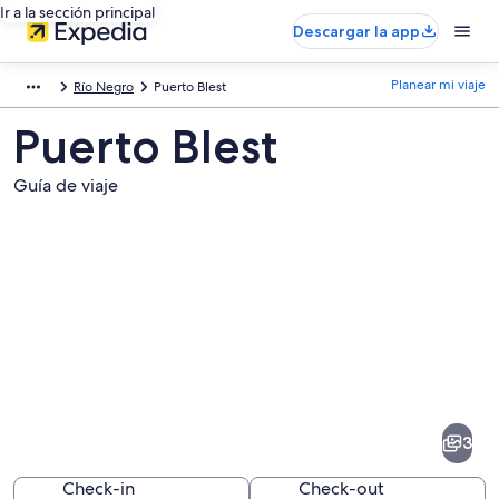
Ir a la sección principal
Descargar la app
Planear mi viaje
Río Negro
Puerto Blest
Puerto Blest
Guía de viaje
Fotos
de
Puerto
3
Blest
Check-in
Check-out