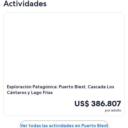
Actividades
para
Puerto
propiedades
esta
Blest
en
Exploración Patagónica: Puerto Blest, Cascada Los Cántaros y
noche,
para
Puerto
9
mañana
Blest
ago
por
para
-
la
el
10
noche,
próximo
ago
10
fin
ago
de
-
semana,
11
14
ago
ago
-
16
Exploración Patagónica: Puerto Blest, Cascada Los
ago
Cántaros y Lago Frías
US$ 386.807
por adulto
Ver todas las actividades en Puerto Blest