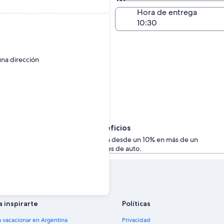
Devolución en el mismo 
a de devolución
Hora de entrega
go
nes o adultos mayores.
una dirección
Accede a beneficios
Los socios ahorran desde un 10% en más de un
millón de alquileres de auto.
a inspirarte
Políticas
a vacacionar en Argentina
Privacidad