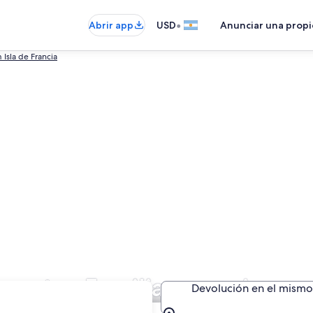
•
Abrir app
USD
Anunciar una prop
Isla de Francia
e autos Familiar premium e
Devolución en el mismo 