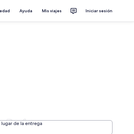
iedad
Ayuda
Mis viajes
Iniciar sesión
n París
lugar de la entrega