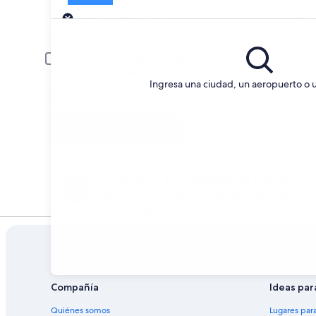
Entrega
Fecha de entrega
Fech
21 ago
22 a
El conductor es menor de 30 o mayor de 70 años.
Es posible que se aplique un cargo extra para los conductores jóve
Ingresa una ciudad, un aeropuerto o 
Tengo un código de descuento
Buscar
Anticípate a los cambios de planes
Cancela sin penalización alquileres de auto
seleccionados.
Compañía
Ideas par
Quiénes somos
Lugares par