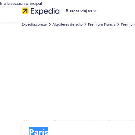
Ir a la sección principal
Buscar viajes
Expedia.com.ar
Alquileres de auto
Premium Francia
Premium 
Agencias de alquiler d
Entrega
Entrega
París