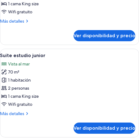
superior
1 cama King size
Wifi gratuito
Más
Más detalles
detalles
sobre
Ver disponibilidad y precio
Habitación
superior
Ver
Una habitación de hotel moderna con 
16
Suite estudio junior
todas
Vista al mar
las
70 m²
fotos
de
1 habitación
Suite
2 personas
estudio
1 cama King size
junior
Wifi gratuito
Más
Más detalles
detalles
sobre
Ver disponibilidad y precio
Suite
estudio