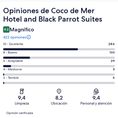
Opiniones
Opiniones de Coco de Mer
Hotel and Black Parrot Suites
Magnífico
9,2
422 opiniones
Evaluación:
10 - Excelente
284
10
Evaluación:
8 - Bueno
100
-
8
Excelente.
Evaluación:
6 - Aceptable
29
-
284
6
Bueno.
Evaluación:
4 - Mediocre
5
de
-
100
4
422
Aceptable.
Evaluación:
2 - Terrible
4
de
-
opiniones
29
2
422
Mediocre.
de
-
opiniones
5
422
Terrible.
de
9,4
8,2
9,4
opiniones
4
422
Limpieza
Ubicación
Personal y atención
de
opiniones
Opiniones
422
Opinión verificada
opiniones