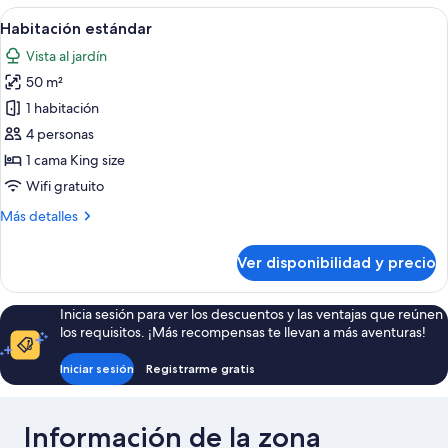
junior
Ver
Un dormitorio con una cama grande, u
11
Habitación estándar
todas
Vista al jardín
las
50 m²
fotos
de
1 habitación
Habitación
4 personas
estándar
1 cama King size
Wifi gratuito
Más
Más detalles
detalles
sobre
Ver disponibilidad y precio
Habitación
estándar
Inicia sesión para ver los descuentos y las ventajas que reúnen
los requisitos. ¡Más recompensas te llevan a más aventuras!
Iniciar sesión
Registrarme gratis
Información de la zona