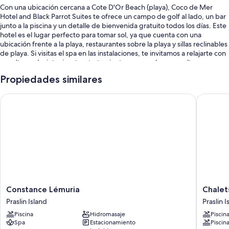
Con una ubicación cercana a Cote D'Or Beach (playa), Coco de Mer
Hotel and Black Parrot Suites te ofrece un campo de golf al lado, un bar
junto a la piscina y un detalle de bienvenida gratuito todos los días. Este
hotel es el lugar perfecto para tomar sol, ya que cuenta con una
ubicación frente a la playa, restaurantes sobre la playa y sillas reclinables
de playa. Si visitas el spa en las instalaciones, te invitamos a relajarte con
envolturas desintoxicantes, tratamientos corporales o envolturas
corporales. Los dos restaurantes que se encuentran en las instalaciones
Propiedades similares
cuentan con desayuno, almuerzo, cena, menú para niños y cocina local.
Te recomendamos visitar la sala de fitness y disfrutar de distintas
Constance Lémuria
Chalets 
actividades como ecotours, senderos para caminar o andar en bicicleta
y snorkel. La propiedad cuenta con una terraza, una cafetería y wifi
gratis en la habitación para todos los huéspedes.
También se incluyen los siguientes beneficios en este hotel:
3 piscinas al aire libre y una piscina para niños con sillones reclinables
de piscina y sombrillas
Estacionamiento gratis
Desayuno buffet con cargo, alquiler de bicicletas y traslado al
Constance
Chalets
Constance Lémuria
Chalet
aeropuerto ida y vuelta
Lémuria
Cote
Praslin Island
Praslin I
Praslin
Mer
Servicio de guardería con cargo, sombrillas y servicio de portero
Piscina
Hidromasaje
Piscin
Island
Praslin
Los huéspedes dejan muy buenas opiniones sobre la atención del
Spa
Estacionamiento
Piscina
Island