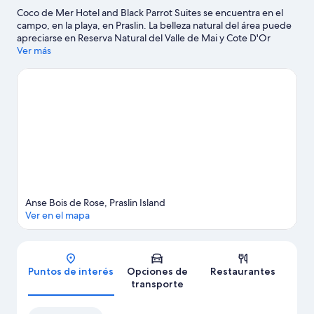
Coco de Mer Hotel and Black Parrot Suites se encuentra en el
campo, en la playa, en Praslin. La belleza natural del área puede
apreciarse en Reserva Natural del Valle de Mai y Cote D'Or
Beach (playa). También puedes darte una vuelta por Playa de
Ver más
Anse Georgette y Playa Anse Takamaka. Las actividades como
buceo y pesca ofrecen una gran oportunidad de disfrutar del
agua y, si buscas un poco de adrenalina, puedes hacer
caminatas o ciclismo en senderos en los alrededores.
Visitar
nuestra guía de viaje de Praslin
Anse Bois de Rose, Praslin Island
Ver en el mapa
Mapa
Puntos de interés
Opciones de
Restaurantes
transporte