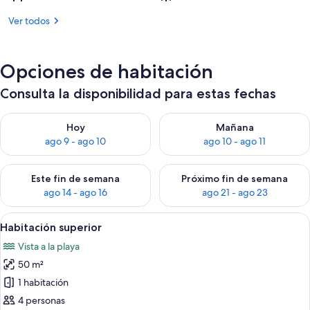
Ver todos
Opciones de habitación
Consulta la disponibilidad para estas fechas
Consulta la disponibilidad para hoy ago 9 - ago 10
Consulta la disponibilidad par
Hoy
Mañana
ago 9 - ago 10
ago 10 - ago 11
Consulta la disponibilidad para este fin de semana ago 14 - ag
Consulta la disponibilidad pa
Este fin de semana
Próximo fin de semana
ago 14 - ago 16
ago 21 - ago 23
Ver
Un dormitorio con una cama grande, 
14
Habitación superior
todas
Vista a la playa
las
50 m²
fotos
de
1 habitación
Habitación
4 personas