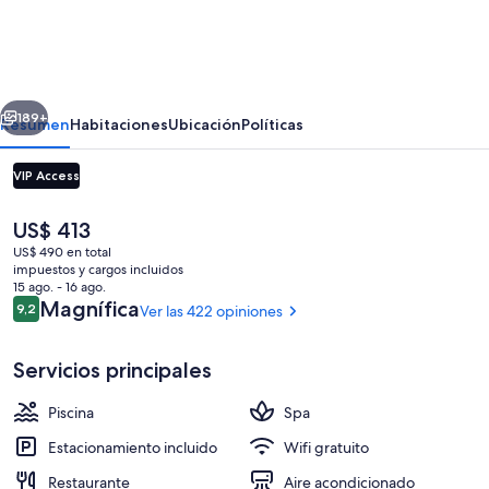
de
Mer
Hotel
erior
Siguiente
and
189+
Resumen
Habitaciones
Ubicación
Políticas
Black
VIP Access
Parrot
Suites
El
US$ 413
precio
US$ 490 en total
actual
impuestos y cargos incluidos
es
15 ago. - 16 ago.
de
Opiniones
Magnífica
9,2
Ver las 422 opiniones
9,2 de 10
US$ 413
Exterior
Servicios principales
Piscina
Spa
Estacionamiento incluido
Wifi gratuito
Restaurante
Aire acondicionado