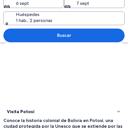
6 sept
7 sept
Huéspedes
1 hab., 2 personas
Una iglesia histórica con dos torres,
Buscar
Ver mapa
Visita Potosí
Conoce la historia colonial de Bolivia en Potosí, una
ciudad protegida por la Unesco que se extiende por las