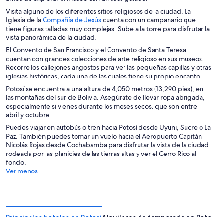
u
Visita alguno de los diferentes sitios religiosos de la ciudad. La
n
S
Iglesia de la
Compañía de Jesús
cuenta con un campanario que
a
e
tiene figuras talladas muy complejas. Sube a la torre para disfrutar la
n
a
vista panorámica de la ciudad.
u
b
e
El Convento de San Francisco y el Convento de Santa Teresa
r
v
cuentan con grandes colecciones de arte religioso en sus museos.
e
a
Recorre los callejones angostos para ver las pequeñas capillas y otras
e
v
iglesias históricas, cada una de las cuales tiene su propio encanto.
n
e
Potosí se encuentra a una altura de 4,050 metros (13,290 pies), en
u
n
las montañas del sur de Bolivia. Asegúrate de llevar ropa abrigada,
n
t
especialmente si vienes durante los meses secos, que son entre
a
a
abril y octubre.
n
n
u
a
Puedes viajar en autobús o tren hacia Potosí desde Uyuni, Sucre o La
e
Paz. También puedes tomar un vuelo hacia el Aeropuerto Capitán
v
Nicolás Rojas desde Cochabamba para disfrutar la vista de la ciudad
a
rodeada por las planicies de las tierras altas y ver el Cerro Rico al
v
fondo.
e
Ver menos
n
t
a
n
a
Principales hoteles en Potosí
Alquileres de temporada en Potosí