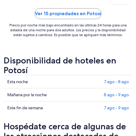
de
US$ 56
Ver 15 propiedades en Potosí
Precio por noche más bajo encontrado en las últimas 24 horas para una
estadía de una noche para dos adultos. Los precios y la disponibilidad
están sujetos a cambios. Es posible que se apliquen más términos.
Disponibilidad de hoteles en
Potosí
Ver
Esta noche
7 ago - 8 ago
precios
de
Ver
Mañana por la noche
8 ago - 9 ago
propiedades
precios
en
de
Ver
Este fin de semana
7 ago - 9 ago
Potosí
propiedades
precios
para
en
de
Hospédate cerca de algunas de
esta
Potosí
propiedades
noche,
para
en
las atracciones destacadas de