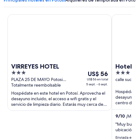
VIRREYES HOTEL
Hotel Santa
VIRREYES HOTEL
Hotel S
3
Del
3
US$ 56
out
5
out
PLAZA 25 DE MAYO Potosi
calle sucre
US$ 56 en total
Departamento de Potosí
Totalmente reembolsable
5 sept. - 6 sept.
de Potosí
of
sept
of
Hospédate e
5
al
5
Hospédate en este hotel en Potosí. Aprovecha el
desayuno incl
desayuno incluido, el acceso a wifi gratis y el
6
centro de n
servicio de limpieza diario. Estarás muy cerca de
sept,
atracciones 
atracciones ...
el
9
/
10
¡Magníf
precio
"Muy buen h
por
ubicación y
noche
es
Enviada el 11 