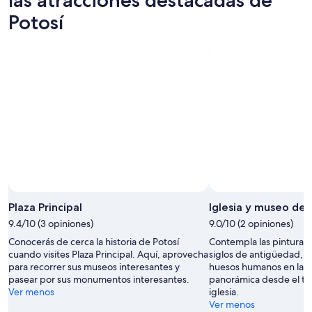
7
mañana
Potosí
Potosí
ago
por
para
-
la
este
8
noche,
fin
ago
8
de
ago
semana,
-
7
9
ago
ago
-
9
ago
Plaza Principal
Iglesia y museo de 
9.4/10 (3 opiniones)
9.0/10 (2 opiniones)
Conocerás de cerca la historia de Potosí
Contempla las pinturas r
cuando visites Plaza Principal. Aquí, aprovecha
siglos de antigüedad, l
para recorrer sus museos interesantes y
huesos humanos en la cri
pasear por sus monumentos interesantes.
panorámica desde el te
Ver menos
iglesia.
Ver menos