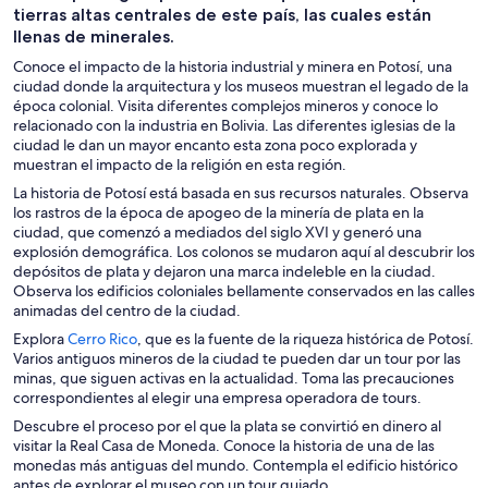
tierras altas centrales de este país, las cuales están
llenas de minerales.
Conoce el impacto de la historia industrial y minera en Potosí, una
ciudad donde la arquitectura y los museos muestran el legado de la
época colonial. Visita diferentes complejos mineros y conoce lo
relacionado con la industria en Bolivia. Las diferentes iglesias de la
ciudad le dan un mayor encanto esta zona poco explorada y
muestran el impacto de la religión en esta región.
La historia de Potosí está basada en sus recursos naturales. Observa
los rastros de la época de apogeo de la minería de plata en la
ciudad, que comenzó a mediados del siglo XVI y generó una
explosión demográfica. Los colonos se mudaron aquí al descubrir los
depósitos de plata y dejaron una marca indeleble en la ciudad.
Observa los edificios coloniales bellamente conservados en las calles
animadas del centro de la ciudad.
S
Explora
Cerro Rico
, que es la fuente de la riqueza histórica de Potosí.
e
Varios antiguos mineros de la ciudad te pueden dar un tour por las
a
minas, que siguen activas en la actualidad. Toma las precauciones
b
correspondientes al elegir una empresa operadora de tours.
r
Descubre el proceso por el que la plata se convirtió en dinero al
e
visitar la Real Casa de Moneda. Conoce la historia de una de las
e
monedas más antiguas del mundo. Contempla el edificio histórico
n
antes de explorar el museo con un tour guiado.