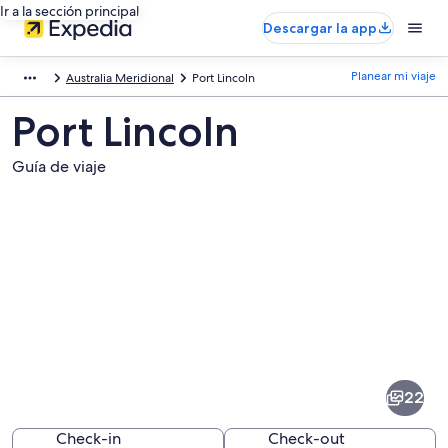
Ir a la sección principal
Descargar la app
Planear mi viaje
Australia Meridional
Port Lincoln
Port Lincoln
Guía de viaje
Fotos
de
Port
22
Lincoln
Check-in
Check-out