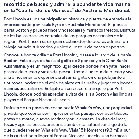
recorrido de buceo y admira la abundante vida marina
en la “Capital de los Mariscos” de Australia Meridional.
Port Lincoln es una municipalidad histórica y puerta de entrada a la
impresionante península Eyre en Australia Meridional. Explora la
bahía Boston y prueba finos vinos locales y mariscos frescos. Disfruta
de los bellos paisajes naturales de los parques nacionales de la
región. Port Lincoln es un gran destino donde podrás admirar un
salvaje mundo submarino y unirte a un tour de pesca deportiva.
Conoce la bonita orilla de Port Lincoln y pasea a lo largo de la bahía
Boston. Esta playa da hacia el golfo de Spencer y a la Gran Bahía
Australiana, y es un magnífico lugar desde donde ir en yate, hacer
paseos de buceo y viajes de pesca. Únete a un tour de buceo y vive
una emocionante experiencia al sumergirte en una jaula junto a
tiburones, nadar con el atún de aleta azul sureño y jugar con leones
marinos australianos. Relájate en un crucero tranquilo por Port
Lincoln, donde podrás apreciar la vista de la isla Boston y las limpias
playas del Parque Nacional Lincoln.
Disfruta de un paseo en coche por la Whaler's Way, una propiedad
privada que cuenta con impresionantes paisajes con acantilados,
pozas de marea, cuevas marinas y orilla costera. La vista del mar,
focas y águilas pescadoras en su ambiente natural son algo de lo
que puedes ver en Whaler's Way. Viaja 15 kilómetros (9.3 mi) al sur
de la ciudad para llegar al Parque Nacional Lincoln, una hermosa