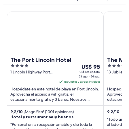
The Port Lincoln Hotel
The Marina 
The Port Lincoln Hotel
The Mar
4
Del
4
US$ 95
out
23
out
1 Lincoln Highway Port
13 Jubilee D
US$ 105 en total
Lincoln SA
23 ago. - 24 ago.
Lincoln SA
of
ago
of
impuestos y cargos incluidos
5
al
5
Hospédate en este hotel de playa en Port Lincoln.
Hospédate en
24
Aprovecha el acceso a wifi gratis, el
Aprovecha el
ago,
estacionamiento gratis y 3 bares. Nuestros
estacionami
el
huéspedes destacan la atención ...
huéspedes de
precio
9,2
/
10
¡Magnífico! (1001 opiniones)
9,2
/
10
¡Magn
por
Hotel y restaurant muy buenos.
"Todo una pa
noche
"Personal en la recepción amable y dio toda la
al lado de C
es