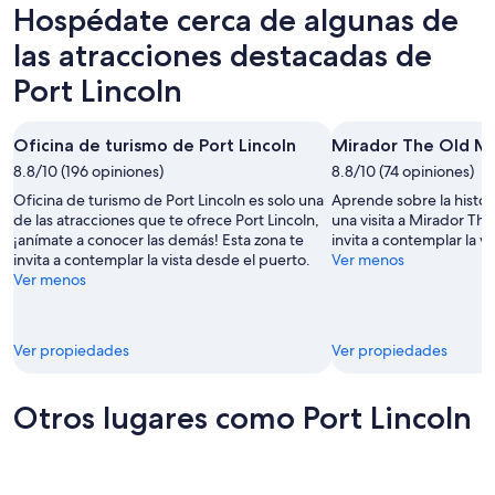
Hospédate cerca de algunas de
para
Port
propiedades
esta
Lincoln
en
las atracciones destacadas de
noche,
para
Port
Port Lincoln
8
mañana
Lincoln
ago
por
para
-
la
el
Oficina de turismo de Port Lincoln
Mirador The Old Mi
9
noche,
próximo
8.8/10 (196 opiniones)
8.8/10 (74 opiniones)
ago
9
fin
Oficina de turismo de Port Lincoln es solo una
Aprende sobre la histori
ago
de
de las atracciones que te ofrece Port Lincoln,
una visita a Mirador The
-
semana,
¡anímate a conocer las demás! Esta zona te
invita a contemplar la v
10
14
invita a contemplar la vista desde el puerto.
Ver menos
ago
ago
Ver menos
-
16
ago
Ver propiedades
Ver propiedades
Otros lugares como Port Lincoln
Geraldton
Portland