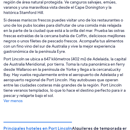
región de área natural protegida. Ve canguros salvajes, emúes,
varanos y una maravillosa vista desde el Cape Donington y la
histórica Stamford Hill.
Si deseas mariscos frescos puedes visitar uno de los restaurantes o
uno de los pubs locales para disfrutar de una comida más relajada
en la parte de la ciudad que está a la orilla del mar. Prueba las ostras
frescas extraídas de la cercana bahía de Coffin, deliciosos mejillones
negros o unos filetes de pescado frescos. Acompaña tus alimentos
con un fino vino del sur de Australia y vive la mejor experiencia
gastronómica de la península Eyre.
Port Lincoln se ubica a 647 kilómetros (402 mi) de Adelaida, la capital
de Australia Meridional, por tierra. Toma la ruta panorámica en ferry
desde Wallaroo en la península de Yorke y llega a la cercanaLucky
Bay. Hay vuelos regularmente entre el aeropuerto de Adelaida y el
aeropuerto regional de Port Lincoln. Hay autobuses que operan
entre las ciudades costeras más grandes de la región. Port Lincoln
tiene veranos templados, lo que lo hace el destino perfecto para ir a
pescar y relajarte bajo el sol.
Ver menos
Principales hoteles en Port Lincoln
Alquileres de temporada en P