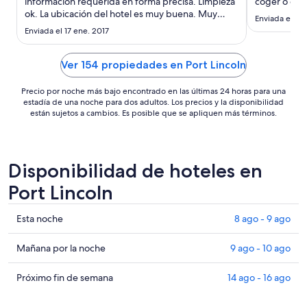
información requerida en forma precisa. Limpieza
coger o coch
de
ok. La ubicación del hotel es muy buena. Muy
mucho."
Enviada el 21
US$ 95
buen restaurant para cenar."
Enviada el 17 ene. 2017
Ver 154 propiedades en Port Lincoln
Precio por noche más bajo encontrado en las últimas 24 horas para una
estadía de una noche para dos adultos. Los precios y la disponibilidad
están sujetos a cambios. Es posible que se apliquen más términos.
Disponibilidad de hoteles en
Port Lincoln
Ver
Esta noche
8 ago - 9 ago
precios
de
Ver
Mañana por la noche
9 ago - 10 ago
propiedades
precios
en
de
Ver
Próximo fin de semana
14 ago - 16 ago
Port
propiedades
precios
Lincoln
en
de