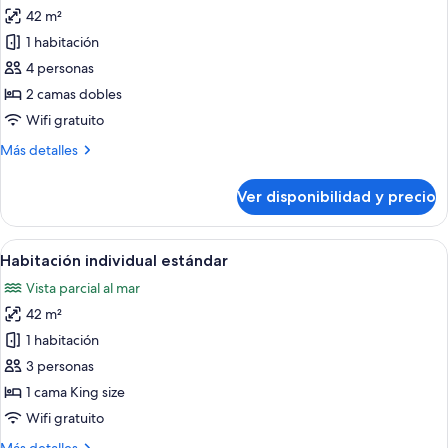
42 m²
fotos
de
1 habitación
Habitación
4 personas
doble
2 camas dobles
estándar
Wifi gratuito
Más
Más detalles
detalles
sobre
Ver disponibilidad y precio
Habitación
doble
estándar
Ver
Un baño con un espejo grande, un lav
6
Habitación individual estándar
todas
Vista parcial al mar
las
42 m²
fotos
de
1 habitación
Habitación
3 personas
individual
1 cama King size
estándar
Wifi gratuito
Más