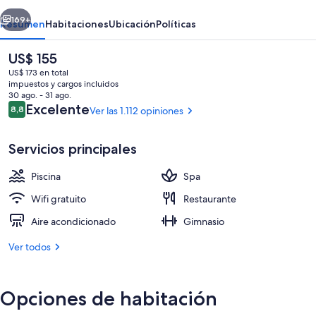
&
erior
Siguiente
Casino
169+
Resumen
Habitaciones
Ubicación
Políticas
Resort
El
US$ 155
precio
US$ 173 en total
actual
impuestos y cargos incluidos
es
30 ago. - 31 ago.
de
Opiniones
Excelente
8,8
Ver las 1.112 opiniones
8,8 de 10
US$ 155
Servicios principales
2 piscinas al aire libre, sombrillas, sillo
Piscina
Spa
Wifi gratuito
Restaurante
Aire acondicionado
Gimnasio
Ver todos
Opciones de habitación