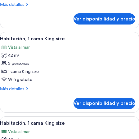
Más
Más detalles
detalles
sobre
Ver disponibilidad y precio
Habitación
Ver
Un espacio al aire libre techado con un
5
Habitación, 1 cama King size
todas
Vista al mar
las
42 m²
fotos
de
3 personas
Habitación,
1 cama King size
1
Wifi gratuito
cama
Más
Más detalles
King
detalles
size
sobre
Ver disponibilidad y precio
Habitación,
1
cama
Ver
Un área con césped, palmeras y vista a
7
King
Habitación, 1 cama King size
todas
size
Vista al mar
las