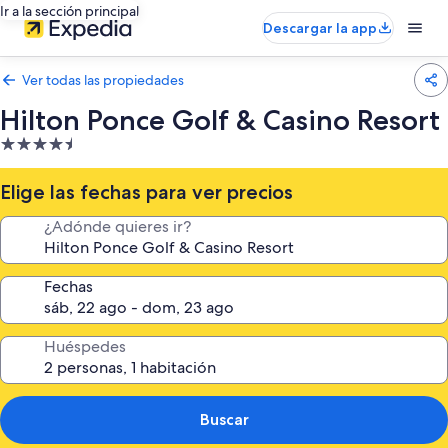
Ir a la sección principal
Descargar la app
Ver todas las propiedades
Hilton Ponce Golf & Casino Resort
Propiedad
de
4.5
Elige las fechas para ver precios
estrellas
¿Adónde quieres ir?
Fechas
Huéspedes
Buscar