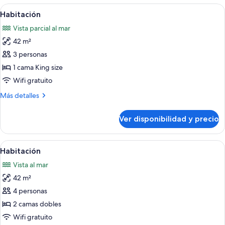
Ver
Vista costera con un camino, palmeras
7
Habitación
todas
Vista parcial al mar
las
42 m²
fotos
de
3 personas
Habitación
1 cama King size
Wifi gratuito
Más
Más detalles
detalles
sobre
Ver disponibilidad y precio
Habitación
Ver
Vista costera con un camino, palmeras
8
Habitación
todas
Vista al mar
las
42 m²
fotos
de
4 personas
Habitación
2 camas dobles
Wifi gratuito