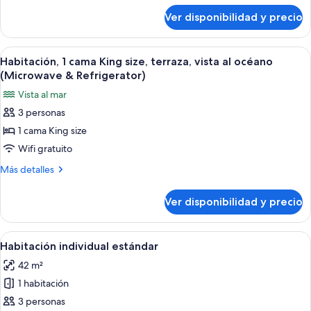
sobre
with
Ver disponibilidad y precio
King
Pool
Room
View
with
Ver
Un balcón con una mesa y sillas de vidr
6
and
Pool
Habitación, 1 cama King size, terraza, vista al océano
todas
View
Balcony
(Microwave & Refrigerator)
and
las
Vista al mar
Balcony
fotos
3 personas
de
1 cama King size
Habitación,
1
Wifi gratuito
cama
Más
Más detalles
King
detalles
sobre
size,
Ver disponibilidad y precio
Habitación,
terraza,
1
vista
cama
Ver
Vista a través de una zona cubierta c
7
al
King
Habitación individual estándar
todas
size,
océano
42 m²
terraza,
las
(Microwave
vista
1 habitación
fotos
&
al
de
3 personas
océano
Refrigerator)