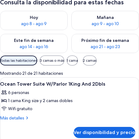
Consulta la disponibilidad para estas fechas
Consulta la disponibilidad para hoy ago 8 - ago 9
Consulta la disponibilidad pa
Hoy
Mañana
ago 8 - ago 9
ago 9 - ago 10
Consulta la disponibilidad para este fin de semana ago 14 - ag
Consulta la disponibilidad pa
Este fin de semana
Próximo fin de semana
ago 14 - ago 16
ago 21 - ago 23
Filtros
Todas las habitaciones
3 camas o más
1 cama
2 camas
disponibles
para
Mostrando 21 de 21 habitaciones
las
Ver
Ropa de cama de alta calidad y caja de
4
Ocean Tower Suite W/Parlor 1King And 2Dbls
habitaciones
todas
6 personas
las
1 cama King size y 2 camas dobles
fotos
de
Wifi gratuito
Ocean
Más
Más detalles
Tower
detalles
sobre
Suite
Ver disponibilidad y precio
Ocean
W/Parlor