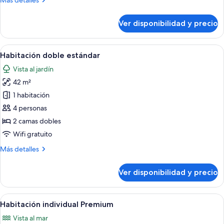
Más detalles
detalles
sobre
Ver disponibilidad y precio
Habitación
individual
estándar
Ver
Vista a través de una zona cubierta c
5
Habitación doble estándar
todas
Vista al jardín
las
42 m²
fotos
de
1 habitación
Habitación
4 personas
doble
2 camas dobles
estándar
Wifi gratuito
Más
Más detalles
detalles
sobre
Ver disponibilidad y precio
Habitación
doble
estándar
Ver
Un área con césped, palmeras y vista a
6
Habitación individual Premium
todas
Vista al mar
las