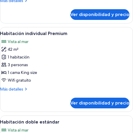
Más
Más detalles
detalles
sobre
Ver disponibilidad y precio
Habitación
doble
Premium
Ver
Vista costera con un camino, palmeras
7
Habitación individual Premium
todas
Vista al mar
las
42 m²
fotos
de
1 habitación
Habitación
3 personas
individual
1 cama King size
Premium
Wifi gratuito
Más
Más detalles
detalles
sobre
Ver disponibilidad y precio
Habitación
individual
Premium
Ver
Habitación de hotel con dos camas, un 
7
Habitación doble estándar
todas
Vista al mar
las