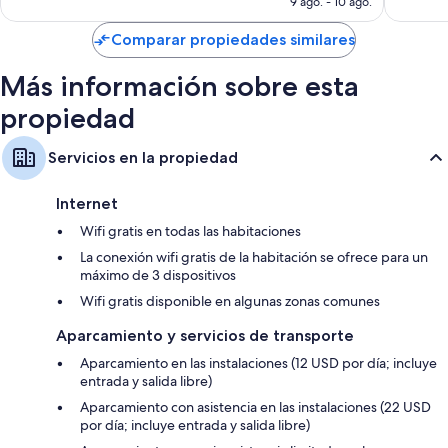
9 ago. - 10 ago.
de
También se incluyen los siguientes beneficios adicionales en todas las
US$ 179
Comparar propiedades similares
habitaciones:
Baños con artículos de tocador ecológicos y duchas
Más información sobre esta
Televisiones de alta definición de 49 pulgadas con canales de
propiedad
televisión por cable
Balcones o patios, armarios o vestidores y bombillas LED
Servicios en la propiedad
Internet
Wifi gratis en todas las habitaciones
La conexión wifi gratis de la habitación se ofrece para un
máximo de 3 dispositivos
Wifi gratis disponible en algunas zonas comunes
Aparcamiento y servicios de transporte
Aparcamiento en las instalaciones (12 USD por día; incluye
entrada y salida libre)
Aparcamiento con asistencia en las instalaciones (22 USD
por día; incluye entrada y salida libre)