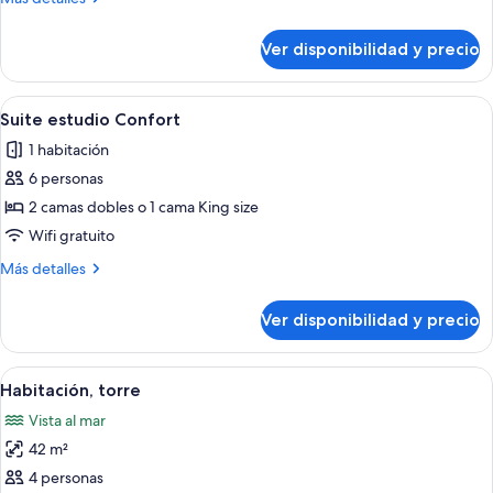
detalles
sobre
Ver disponibilidad y precio
Habitación
doble
Premium
Ver
Vista costera con un camino, palmeras
6
Suite estudio Confort
todas
1 habitación
las
6 personas
fotos
de
2 camas dobles o 1 cama King size
Suite
Wifi gratuito
estudio
Más
Más detalles
Confort
detalles
sobre
Ver disponibilidad y precio
Suite
estudio
Confort
Ver
Vista costera con un camino, palmeras
6
Habitación, torre
todas
Vista al mar
las
42 m²
fotos
de
4 personas