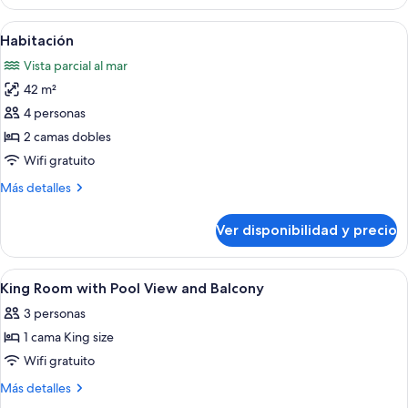
Ver
Un espacio al aire libre techado con un
6
Habitación
todas
Vista parcial al mar
las
42 m²
fotos
de
4 personas
Habitación
2 camas dobles
Wifi gratuito
Más
Más detalles
detalles
sobre
Ver disponibilidad y precio
Habitación
Ver
Ropa de cama de alta calidad y caja de
5
King Room with Pool View and Balcony
todas
3 personas
las
1 cama King size
fotos
de
Wifi gratuito
King
Más
Más detalles
Room
detalles