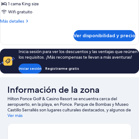
Habitación
(Microwave
1 cama King size
&
individual
Wifi gratuito
Refrigerator)
estándar
Más
Más detalles
detalles
sobre
Ver disponibilidad y precio
Habitación
individual
estándar
Inicia sesión para ver los descuentos y las ventajas que reúnen
los requisitos. ¡Más recompensas te llevan a más aventuras!
Iniciar sesión
Registrarme gratis
Información de la zona
Hilton Ponce Golf & Casino Resort se encuentra cerca del
aeropuerto, en la playa, en Ponce. Parque de Bombas y Museo
Castillo Serrallés son lugares culturales destacados, y algunos de
los puntos de interés más importantes del área incluyen
Ver más
Catedral de Nuestra Señora de Guadalupe y Colina El Vigía.
También puedes darte una vuelta por La Guancha y Hacienda
Buena Vista. Las actividades como kayak y buceo ofrecen una
gran oportunidad de disfrutar del agua y, si buscas un poco de