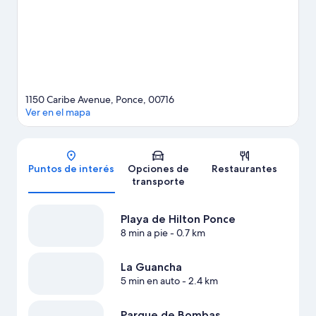
adrenalina, puedes hacer ecotours y tirolesa en los alrededores.
Visitar nuestra guía de viaje de Ponce
Ver más resorts en Ponce
1150 Caribe Avenue, Ponce, 00716
Ver en el mapa
Mapa
Puntos de interés
Opciones de
Restaurantes
transporte
Playa de Hilton Ponce
8 min a pie
- 0.7 km
La Guancha
5 min en auto
- 2.4 km
Parque de Bombas