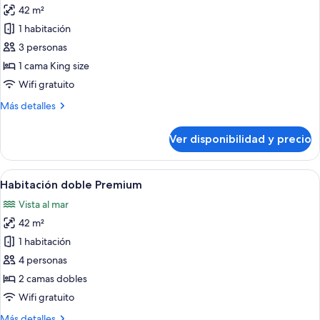
42 m²
fotos
de
1 habitación
Habitación
3 personas
individual
1 cama King size
Premium
Wifi gratuito
Más
Más detalles
detalles
sobre
Ver disponibilidad y precio
Habitación
individual
Premium
Ver
Un área con césped, palmeras y vista a
6
Habitación doble Premium
todas
Vista al mar
las
42 m²
fotos
de
1 habitación
Habitación
4 personas
doble
2 camas dobles
Premium
Wifi gratuito
Más
Más detalles