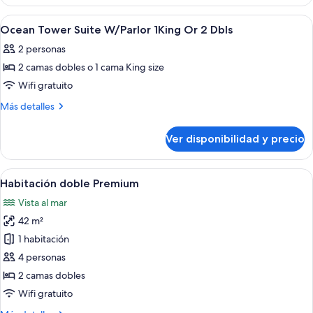
Tower
1King
Suite
Ver
Ropa de cama de alta calidad y caja de
4
And
W/Parlor
Ocean Tower Suite W/Parlor 1King Or 2 Dbls
todas
1King
2Dbls
2 personas
And
las
2Dbls
2 camas dobles o 1 cama King size
fotos
de
Wifi gratuito
Ocean
Más
Más detalles
Tower
detalles
sobre
Suite
Ver disponibilidad y precio
Ocean
W/Parlor
Tower
1King
Suite
Ver
Vista costera con un camino, palmeras
6
Or
W/Parlor
Habitación doble Premium
todas
1King
2
Vista al mar
Or
las
Dbls
2
42 m²
fotos
Dbls
de
1 habitación
Habitación
4 personas
doble
2 camas dobles
Premium
Wifi gratuito