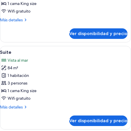
Habitación,
1 cama King size
torre
Wifi gratuito
Más
Más detalles
detalles
sobre
Ver disponibilidad y precio
Habitación,
torre
Ver
Una hamaca en un balcón con vista al
8
Suite
todas
Vista al mar
las
84 m²
fotos
de
1 habitación
Suite
3 personas
1 cama King size
Wifi gratuito
Más
Más detalles
detalles
sobre
Ver disponibilidad y precio
Suite