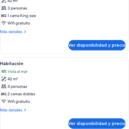
42 m²
fotos
de
3 personas
Habitación,
1 cama King size
1
Wifi gratuito
cama
Más
Más detalles
King
detalles
size
sobre
Ver disponibilidad y precio
Habitación,
1
cama
Ver
Un área con césped, palmeras y vista a
6
King
Habitación
todas
size
Vista al mar
las
42 m²
fotos
de
4 personas
Habitación
2 camas dobles
Wifi gratuito
Más
Más detalles
detalles
sobre
Ver disponibilidad y precio
Habitación