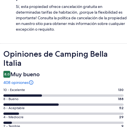
Sí, esta propiedad ofrece cancelación gratuita en
determinadas tarifas de habitación, ¡porque la flexibilidad es
importante! Consulta la política de cancelación de la propiedad
en nuestro sitio para obtener más información sobre cualquier
excepción o requisito.
Opiniones
Opiniones de Camping Bella
Italia
Muy bueno
8,0
408 opiniones
Evaluación:
10 - Excelente
130
10
Evaluación:
8 - Bueno
188
-
8
Excelente.
Evaluación:
6 - Aceptable
52
-
130
6
Bueno.
Evaluación:
4 - Mediocre
29
de
-
188
4
408
Aceptable.
Evaluación:
2 - Terrible
9