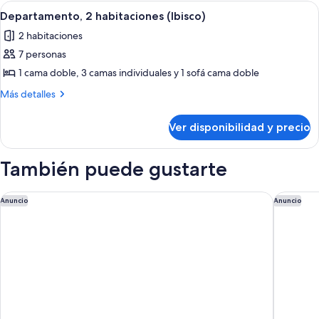
habitación
Ver
Habitación con dos camas, un armario 
5
(Glicine)
Departamento, 2 habitaciones (Ibisco)
todas
2 habitaciones
las
7 personas
fotos
de
1 cama doble, 3 camas individuales y 1 sofá cama doble
Departamento,
Más
Más detalles
2
detalles
sobre
habitaciones
Ver disponibilidad y precio
Departamento,
(Ibisco)
2
habitaciones
También puede gustarte
(Ibisco)
Hotel Acquadolce
QC Grand
Anuncio
Anuncio