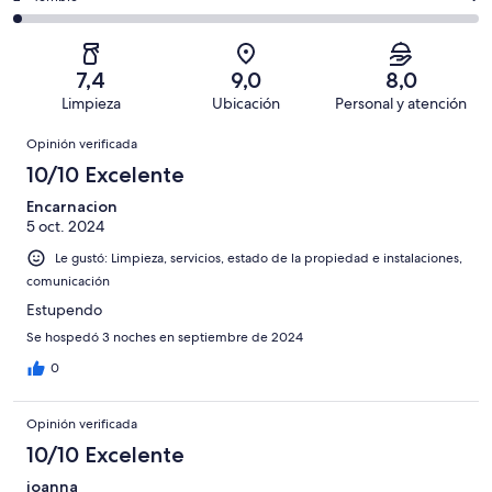
de
-
opiniones
52
2
408
Mediocre.
de
-
opiniones
29
408
Terrible.
de
7,4
9,0
8,0
opiniones
9
408
Limpieza
Ubicación
Personal y atención
de
opiniones
Opiniones
408
Opinión verificada
opiniones
10/10 Excelente
Encarnacion
5 oct. 2024
Le gustó: Limpieza, servicios, estado de la propiedad e instalaciones,
comunicación
Estupendo
Se hospedó 3 noches en septiembre de 2024
0
Opinión verificada
10/10 Excelente
joanna