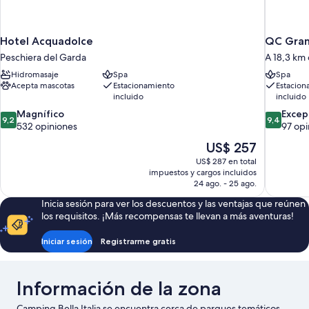
Hotel Acquadolce
QC Grand
Peschiera del Garda
A 18,3 km
Hidromasaje
Spa
Spa
Acepta mascotas
Estacionamiento
Estacion
incluido
incluido
9.2
9.4
Magnífico
Excep
9,2
9,4
de
de
532 opiniones
97 opi
10,
10,
El
US$ 257
Magnífico,
Excepcion
precio
US$ 287 en total
532
97
actual
impuestos y cargos incluidos
opiniones
opiniones
es
24 ago. - 25 ago.
de
Inicia sesión para ver los descuentos y las ventajas que reúnen
US$ 257
los requisitos. ¡Más recompensas te llevan a más aventuras!
Iniciar sesión
Registrarme gratis
Información de la zona
Camping Bella Italia se encuentra cerca de parques temáticos,