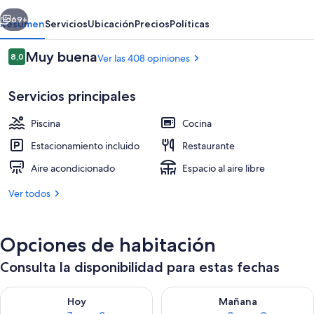
erior
Siguiente
69+
Resumen
Servicios
Ubicación
Precios
Políticas
Opiniones
Muy buena
8,0
Ver las 408 opiniones
8,0 de 10
Servicios principales
Piscina
Cocina
Estacionamiento incluido
Restaurante
Aire acondicionado
Espacio al aire libre
Vista aérea
Ver todos
Opciones de habitación
Consulta la disponibilidad para estas fechas
Consulta la disponibilidad para hoy ago 7 - ago 8
Consulta la disponibilidad pa
Hoy
Mañana