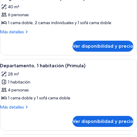
todas
(Lavanda)
40 m²
las
6 personas
fotos
de
1 cama doble, 2 camas individuales y 1 sofá cama doble
Bungalow,
Más
Más detalles
2
detalles
sobre
habitaciones
Ver disponibilidad y precio
Bungalow,
(Oleandro)
2
habitaciones
Ver
Un dormitorio con cama, armario, un 
5
(Oleandro)
Departamento, 1 habitación (Primula)
todas
28 m²
las
1 habitación
fotos
de
4 personas
Departamento,
1 cama doble y 1 sofá cama doble
1
Más
Más detalles
habitación
detalles
(Primula)
sobre
Ver disponibilidad y precio
Departamento,
1
habitación
Cocina compacta con armarios blancos