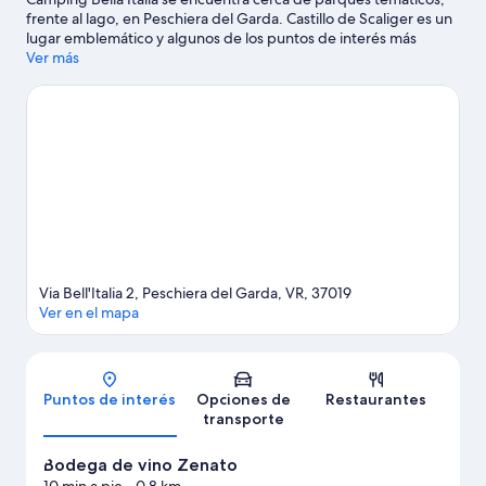
frente al lago, en Peschiera del Garda. Castillo de Scaliger es un
lugar emblemático y algunos de los puntos de interés más
populares del área incluyen Gardaland y Parque de diversiones
Ver más
Movieland. ¿Viajas con niños? No te pierdas Panadería Brizzolari,
o asiste a un evento o partido en Centro Profesional de Surf
Claudio Lana. Las actividades como ski acuático, paracaidismo
acuático y paseos en velero ofrecen una gran oportunidad de
disfrutar del agua y, si buscas un poco de adrenalina, puedes
hacer caminatas o ciclismo en senderos en los alrededores.
Visitar nuestra guía de viaje de Peschiera del Garda
Ver más estacionamientos para casas rodantes en
Peschiera del Garda
Via Bell'Italia 2, Peschiera del Garda, VR, 37019
Ver en el mapa
Mapa
Puntos de interés
Opciones de
Restaurantes
transporte
Bodega de vino Zenato