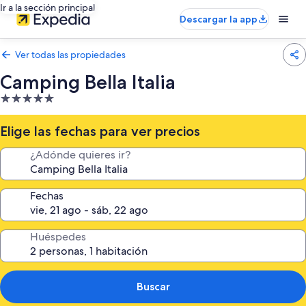
Ir a la sección principal
Descargar la app
Ver todas las propiedades
Camping Bella Italia
Propiedad
de
5.0
Elige las fechas para ver precios
estrellas
¿Adónde quieres ir?
Fechas
Huéspedes
Buscar