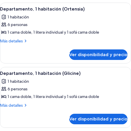
habitaciones
Ver
Una habitación con literas, una venta
6
(Verbena)
Departamento, 1 habitación (Ortensia)
todas
1 habitación
las
6 personas
fotos
de
1 cama doble, 1 litera individual y 1 sofá cama doble
Departamento,
Más
Más detalles
1
detalles
sobre
habitación
Ver disponibilidad y precio
Departamento,
(Ortensia)
1
habitación
Ver
Cocina compacta con armarios blancos,
7
(Ortensia)
Departamento, 1 habitación (Glicine)
todas
1 habitación
las
6 personas
fotos
de
1 cama doble, 1 litera individual y 1 sofá cama doble
Departamento,
Más
Más detalles
1
detalles
sobre
habitación
Ver disponibilidad y precio
Departamento,
(Glicine)
1