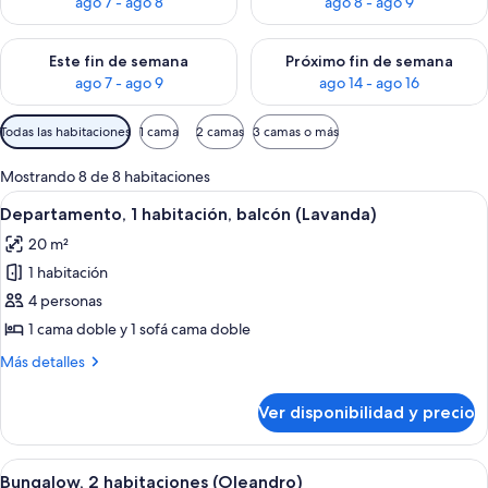
ago 7 - ago 8
ago 8 - ago 9
Consulta la disponibilidad para este fin de semana ago 7 - ag
Consulta la disponibilidad par
Este fin de semana
Próximo fin de semana
ago 7 - ago 9
ago 14 - ago 16
Filtros
Todas las habitaciones
1 cama
2 camas
3 camas o más
disponibles
para
Mostrando 8 de 8 habitaciones
las
Ver
Una habitación pequeña y sencilla con
5
Departamento, 1 habitación, balcón (Lavanda)
habitaciones
todas
20 m²
las
1 habitación
fotos
de
4 personas
Departamento,
1 cama doble y 1 sofá cama doble
1
Más
Más detalles
habitación,
detalles
balcón
sobre
Ver disponibilidad y precio
Departamento,
(Lavanda)
1
habitación,
Ver
Un dormitorio con cama, mesitas de no
6
balcón
Bungalow, 2 habitaciones (Oleandro)