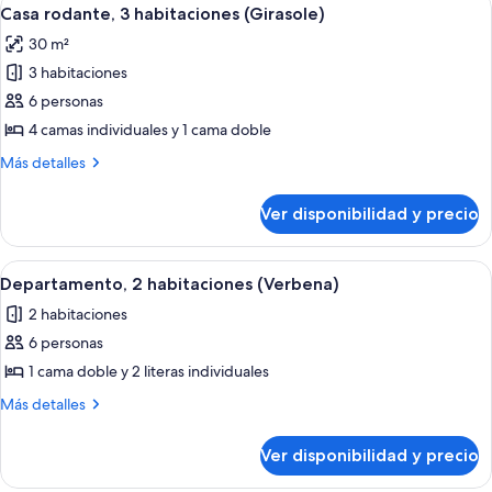
Ver
6
(Primula)
Casa rodante, 3 habitaciones (Girasole)
todas
30 m²
las
3 habitaciones
fotos
de
6 personas
Casa
4 camas individuales y 1 cama doble
rodante,
Más
Más detalles
3
detalles
habitaciones
sobre
Ver disponibilidad y precio
Casa
(Girasole)
rodante,
3
Ver
Un dormitorio con cama, armario, un 
6
habitaciones
Departamento, 2 habitaciones (Verbena)
todas
(Girasole)
2 habitaciones
las
6 personas
fotos
de
1 cama doble y 2 literas individuales
Departamento,
Más
Más detalles
2
detalles
sobre
habitaciones
Ver disponibilidad y precio
Departamento,
(Verbena)
2