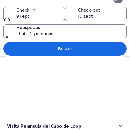
del
Cabo
Check-in
Check-out
9 sept
10 sept
de
Loop
Huéspedes
1 hab., 2 personas
Un acantilado costero con olas rompie
Buscar
Ver mapa
Visita Península del Cabo de Loop