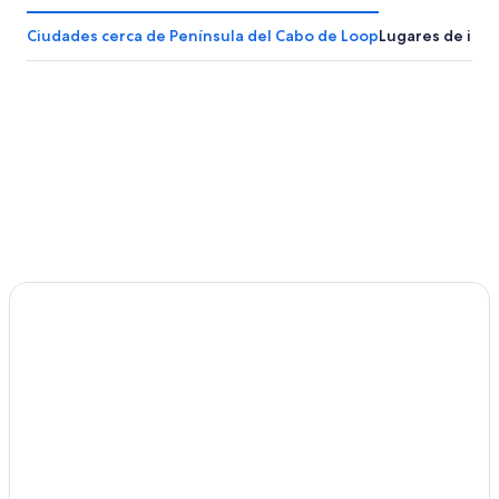
23
ago
Ciudades cerca de Península del Cabo de Loop
Lugares de inte