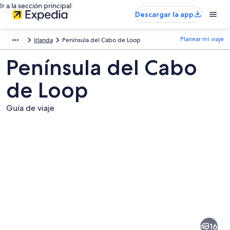
Ir a la sección principal
Descargar la app
Planear mi viaje
Irlanda
Península del Cabo de Loop
Península del Cabo
de Loop
Guía de viaje
Fotos
de
Península
16