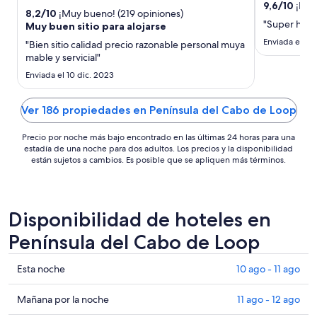
precio
9,6
/
10
¡Exce
8,2
/
10
¡Muy bueno! (219 opiniones)
por
"Super hôte
Muy buen sitio para alojarse
noche
Enviada el 4 
"Bien sitio calidad precio razonable personal muya
es
mable y servicial"
de
Enviada el 10 dic. 2023
US$ 122
Ver 186 propiedades en Península del Cabo de Loop
Precio por noche más bajo encontrado en las últimas 24 horas para una
estadía de una noche para dos adultos. Los precios y la disponibilidad
están sujetos a cambios. Es posible que se apliquen más términos.
Disponibilidad de hoteles en
Península del Cabo de Loop
Ver
Esta noche
10 ago - 11 ago
precios
de
Ver
Mañana por la noche
11 ago - 12 ago
propiedades
precios