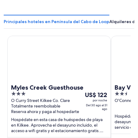
Principales hoteles en Península del Cabo de Loop
Alquileres d
Myles Creek Guesthouse
Bay View Ho
Myles Creek Guesthouse
Bay Vie
3
Del
2.5
US$ 122
out
30
out
O Curry Street Kilkee Co. Clare
O'Connell St
por noche
Totalmente reembolsable
Del 30 ago al 31
of
ago
of
ago
Reserva ahora y paga al hospedarte
5
al
5
Hospédate e
Hospédate en esta casa de huéspedes de playa
31
desayuno incl
en Kilkee. Aprovecha el desayuno incluido, el
ago,
servicio de 
acceso a wifi gratis y el estacionamiento gratis.
el
atracciones .
Estarás muy cerca ...