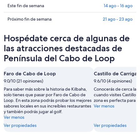
en
de
Ver
Este fin de semana
14 ago - 16 ago
Península
propiedades
precios
del
en
de
Ver
Próximo fin de semana
21 ago - 23 ago
Cabo
Península
propiedades
precios
de
del
en
de
Hospédate cerca de algunas de
Loop
Cabo
Península
propiedades
para
de
del
en
las atracciones destacadas de
esta
Loop
Cabo
Península
Península del Cabo de Loop
noche,
para
de
del
10
mañana
Loop
Cabo
ago
por
para
de
Faro de Cabo de Loop
Castillo de Carrigah
-
la
este
Loop
9.0/10 (21 opiniones)
9.6/10 (4 opiniones)
11
noche,
fin
para
Para saber más sobre la historia de Kilbaha,
Conocerás de cerca la hi
ago
11
de
el
solo tienes que pasar por Faro de Cabo de
cuando visites Castillo d
ago
semana,
próximo
Loop. En esta zona podrás probar los mejores
zona es perfecta para jug
-
14
fin
sabores locales en sus increíbles restaurantes
Ver menos
12
ago
de
y también podrás jugar al golf.
ago
-
Ver menos
semana,
16
21
Ver propiedades
Ver propiedades
ago
ago
-