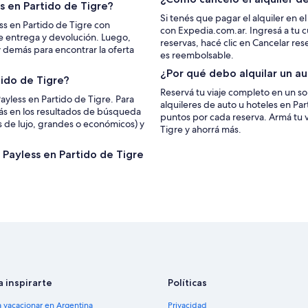
 en Partido de Tigre?
Si tenés que pagar el alquiler en 
ss en Partido de Tigre con
con Expedia.com.ar. Ingresá a tu c
de entrega y devolución. Luego,
reservas, hacé clic en Cancelar rese
 y demás para encontrar la oferta
es reembolsable.
¿Por qué debo alquilar un a
tido de Tigre?
Reservá tu viaje completo en un so
ayless en Partido de Tigre. Para
alquileres de auto u hoteles en Pa
rás en los resultados de búsqueda
puntos por cada reserva. Armá tu 
s de lujo, grandes o económicos) y
Tigre y ahorrá más.
e Payless en Partido de Tigre
a inspirarte
Políticas
a vacacionar en Argentina
Privacidad