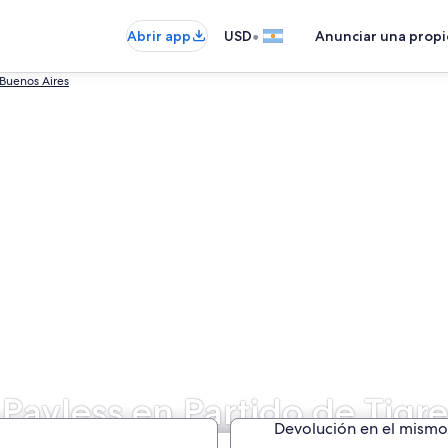
•
Abrir app
USD
Anunciar una prop
 Buenos Aires
 Payless en Partido de Tigre
Devolución en el mismo 