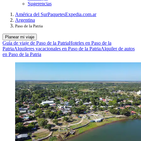
Sugerencias
América del Sur
Paquetes
Expedia.com.ar
Argentina
Paso de la Patria
Planear mi viaje
Guía de viaje de Paso de la Patria
Hoteles en Paso de la
Patria
Alquileres vacacionales en Paso de la Patria
Alquiler de autos
en Paso de la Patria