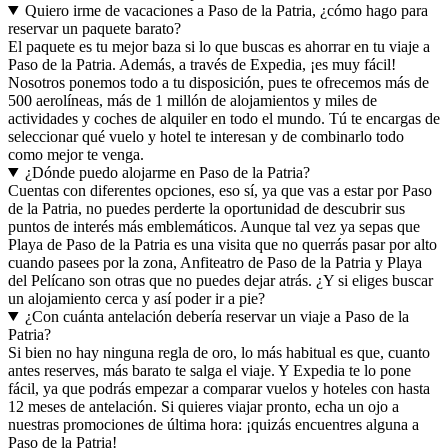
Quiero irme de vacaciones a Paso de la Patria, ¿cómo hago para
reservar un paquete barato?
El paquete es tu mejor baza si lo que buscas es ahorrar en tu viaje a
Paso de la Patria. Además, a través de Expedia, ¡es muy fácil!
Nosotros ponemos todo a tu disposición, pues te ofrecemos más de
500 aerolíneas, más de 1 millón de alojamientos y miles de
actividades y coches de alquiler en todo el mundo. Tú te encargas de
seleccionar qué vuelo y hotel te interesan y de combinarlo todo
como mejor te venga.
¿Dónde puedo alojarme en Paso de la Patria?
Cuentas con diferentes opciones, eso sí, ya que vas a estar por Paso
de la Patria, no puedes perderte la oportunidad de descubrir sus
puntos de interés más emblemáticos. Aunque tal vez ya sepas que
Playa de Paso de la Patria es una visita que no querrás pasar por alto
cuando pasees por la zona, Anfiteatro de Paso de la Patria y Playa
del Pelícano son otras que no puedes dejar atrás. ¿Y si eliges buscar
un alojamiento cerca y así poder ir a pie?
¿Con cuánta antelación debería reservar un viaje a Paso de la
Patria?
Si bien no hay ninguna regla de oro, lo más habitual es que, cuanto
antes reserves, más barato te salga el viaje. Y Expedia te lo pone
fácil, ya que podrás empezar a comparar vuelos y hoteles con hasta
12 meses de antelación. Si quieres viajar pronto, echa un ojo a
nuestras promociones de última hora: ¡quizás encuentres alguna a
Paso de la Patria!