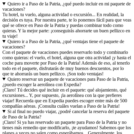
Quiero ir a Paso de la Patria, ¿qué puedo incluir en mi paquete de
vacaciones?
Tu hotel, tu vuelo, alguna actividad o excursión... En realidad, la
decisión es tuya. Por nuestra parte, te lo ponemos fácil para que veas
qué se ofrece en Paso de la Patria y puedas combinar todo como
quieras. Y la mejor parte: ¡conseguirás ahorrarte un buen pellizco en
tu viaje!
Quiero ir a Paso de la Patria, ¿qué ventajas tiene el paquete de
vacaciones?
Con el paquete de vacaciones puedes reservarlo todo y combinarlo
como quieras: el vuelo, el hotel, alguna que otra actividad ¡y hasta el
coche para moverte por Paso de la Patria! Además de eso, al tenerlo
todo en el paquete, disfrutarás de muy buenos descuentos, por lo
que te ahorrarás un buen pellizco. ¡Son todo ventajas!
Quiero reservar un paquete de vacaciones para Paso de la Patria,
¿puedo escoger la aerolínea con Expedia?
¡Claro! Tú decides qué incluir en el paquete: qué alojamiento, qué
excursiones... Y, por supuesto, ¡la aerolínea con la que prefieres
viajar! Recuerda que en Expedia puedes escoger entre más de 500
compañías aéreas. ¡Consulta cuáles vuelan a Paso de la Patria!
Si al final no puedo viajar, ¿podré cancelar la reserva del paquete
de Paso de la Patria?
¡Claro! Si ya has reservado un paquete para Paso de la Patria y no
tienes más remedio que modificarlo, ¡te ayudamos! Sabemos que los
planes a veces no salen como esperábamos... Generalmente, los