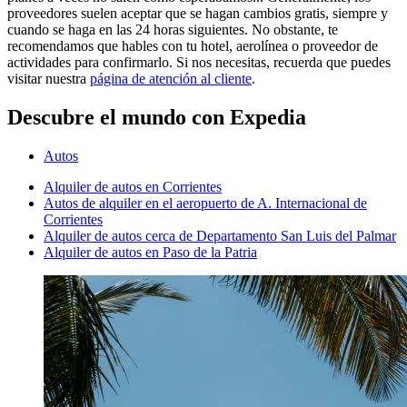
proveedores suelen aceptar que se hagan cambios gratis, siempre y
cuando se haga en las 24 horas siguientes. No obstante, te
recomendamos que hables con tu hotel, aerolínea o proveedor de
actividades para confirmarlo. Si nos necesitas, recuerda que puedes
visitar nuestra
página de atención al cliente
.
Descubre el mundo con Expedia
Autos
Alquiler de autos en Corrientes
Autos de alquiler en el aeropuerto de A. Internacional de
Corrientes
Alquiler de autos cerca de Departamento San Luis del Palmar
Alquiler de autos en Paso de la Patria