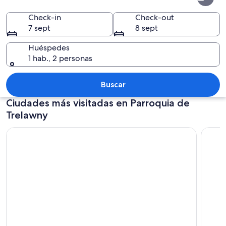
de
Trelawny
Check-in
Check-out
7 sept
8 sept
Huéspedes
1 hab., 2 personas
Un río con una balsa de bambú transp
Buscar
Ciudades más visitadas en Parroquia de
Trelawny