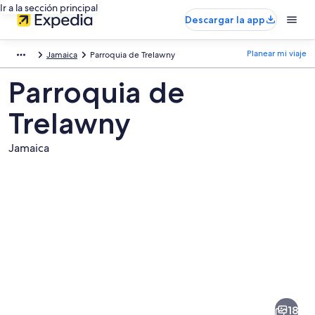
Ir a la sección principal
Descargar la app
Planear mi viaje
Jamaica
Parroquia de Trelawny
Parroquia de
Trelawny
Jamaica
Fotos
de
Parroquia
18