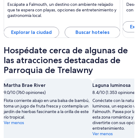
Falmouth
Dunca
Escápate a Falmouth, un destino con ambiente relajado
Descu
Comidas, Playas y Para toda la familia
Playas
que te espera con playas, opciones de entretenimiento y
con pl
gastronomía local.
Exp
Explorar la ciudad
Buscar hoteles
Hospédate cerca de algunas de
las atracciones destacadas de
Parroquia de Trelawny
Martha Brae River
Laguna luminosa
9.0/10 (760 opiniones)
8.4/10 (1.353 opiniones)
Flota corriente abajo en una balsa de bambú,
Conéctate con la natura
toma un jugo de fruta fresca y contempla un
luminosa, un espacio v
jardín de hierbas fascinante a la orilla de este
Falmouth. Pasea por las
río tropical.
esta zona romántica y 
Ver menos
divertirte con sus opci
entretenimiento.
Ver menos