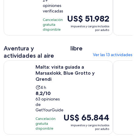
de
dura
opiniones
10
4
verificadas
con
horas
El
US$ 51.982
29
Cancelación
precio
gratuita
opiniones
impuestos y cargos incluidos
es
disponible
por adulto
de
US$ 51.982.
Aventura y
libre
por
adulto
actividades al aire
Ver las 13 actividades
Se ab
Malta: visita guiada a Marsaxlokk, Blue Grotto y Qrendi
Desde Mal
Malta: visita guiada a
Marsaxlokk, Blue Grotto y
Qrendi
La
4 h
8.2
8,2/10
actividad
de
63 opiniones
dura
de
10
4
GetYourGuide
con
horas
El
US$ 65.844
63
Cancelación
precio
gratuita
opiniones
impuestos y cargos incluidos
es
disponible
por adulto
de