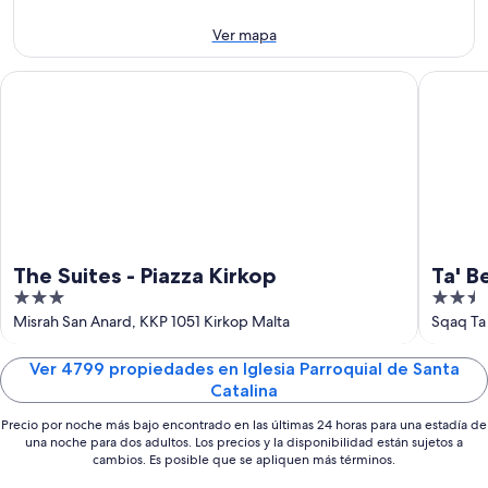
ago
por
para
-
la
el
Ver mapa
9
noche,
próximo
ago
9
fin
The Suites - Piazza Kirkop
Ta' Bert
ago
de
-
semana,
10
14
ago
ago
-
16
ago
The Suites - Piazza Kirkop
Ta' B
3
2.5
out
out
Misrah San Anard, KKP 1051 Kirkop Malta
Sqaq Ta 
of
of
5
5
Ver 4799 propiedades en Iglesia Parroquial de Santa
Catalina
Precio por noche más bajo encontrado en las últimas 24 horas para una estadía de
una noche para dos adultos. Los precios y la disponibilidad están sujetos a
cambios. Es posible que se apliquen más términos.