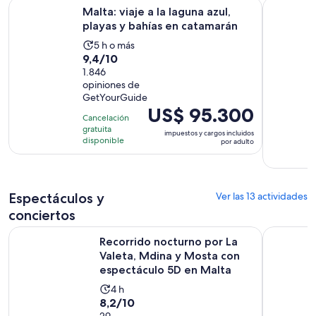
Se 
Malta: viaje a la laguna azul, playas y bahías en catamarán
Comino: cr
Malta: viaje a la laguna azul,
playas y bahías en catamarán
La
5 h o más
9.4
9,4/10
actividad
de
1.846
dura
opiniones de
10
5
GetYourGuide
con
horas
El
US$ 95.300
1846
Cancelación
precio
gratuita
opiniones
impuestos y cargos incluidos
es
disponible
por adulto
de
US$ 95.300.
por
Espectáculos y
Ver las 13 actividades
adulto
conciertos
Recorrido nocturno por La Valeta, Mdina y Mosta con espec
Malta: Cru
Recorrido nocturno por La
Valeta, Mdina y Mosta con
espectáculo 5D en Malta
La
4 h
8.2
8,2/10
actividad
29