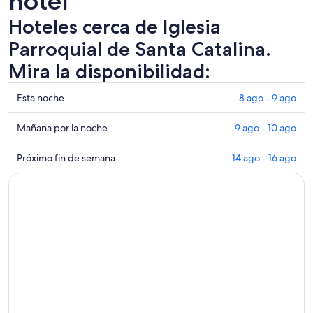
hotel
Hoteles cerca de Iglesia
Parroquial de Santa Catalina.
Mira la disponibilidad:
Ver
Esta noche
8 ago - 9 ago
precios
de
Ver
Mañana por la noche
9 ago - 10 ago
propiedades
precios
cerca
de
Ver
Próximo fin de semana
14 ago - 16 ago
de
propiedades
precios
Iglesia
cerca
de
Parroquial
de
propiedades
de
Iglesia
cerca
Santa
Parroquial
de
Catalina
de
Iglesia
para
Santa
Parroquial
esta
Catalina
de
noche,
para
Santa
8
mañana
Catalina