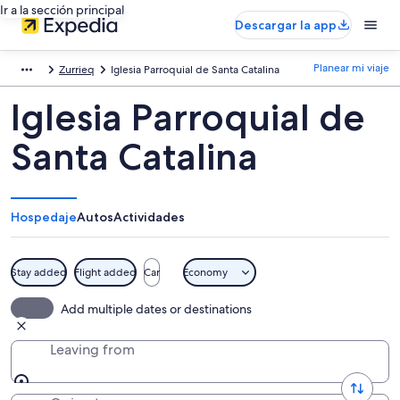
Ir a la sección principal
Descargar la app
Planear mi viaje
Zurrieq
Iglesia Parroquial de Santa Catalina
Iglesia Parroquial de
Santa Catalina
Hospedaje
Autos
Actividades
Stay added
Flight added
Car
Economy
Add multiple dates or destinations
Leaving from