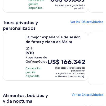
2696
Cancelación
precio
gratuita
opiniones
impuestos y cargos incluidos
es
disponible
por adulto
de
US$ 69.309.
Tours privados y
Ver las 108 actividades
por
adulto
personalizados
Se 
La mejor experiencia de sesión de fotos y video de Malta
Conductor 
La mejor experiencia de sesión
de fotos y video de Malta
La
1 h
9.0
9/10
actividad
de
7 opiniones de
dura
El
US$ 166.342
GetYourGuide
10
1
precio
con
hora
impuestos y cargos incluidos
Cancelación
es
por persona*
7
gratuita
*Si ingresas más de 2 adultos,
de
disponible
obtienes un precio más bajo
opiniones
US$ 166.342.
por
persona*
Alimentos, bebidas y
Ver las 34 actividades
vida nocturna