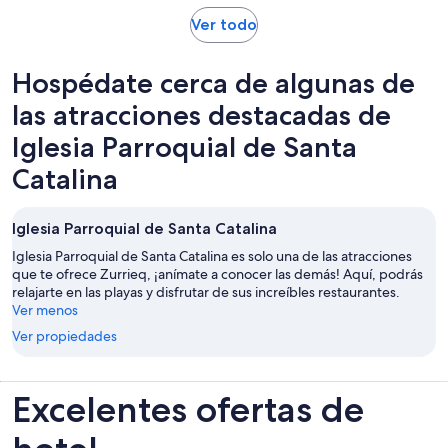
US$ 65.844.
Se
Ver todo
por
abrirá
adulto
en
Hospédate cerca de algunas de
una
nueva
las atracciones destacadas de
pestaña
Iglesia Parroquial de Santa
Catalina
Iglesia Parroquial de Santa Catalina
Iglesia Parroquial de Santa Catalina es solo una de las atracciones
que te ofrece Zurrieq, ¡anímate a conocer las demás! Aquí, podrás
relajarte en las playas y disfrutar de sus increíbles restaurantes.
Ver menos
Ver propiedades
Excelentes ofertas de