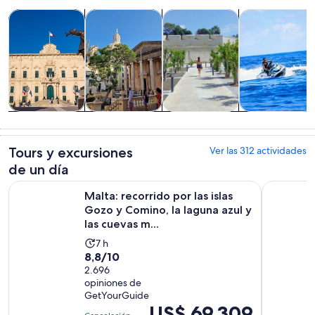
Se abrirá en una nueva pestaña
Se abrirá en una nueva pest
Tours y excursiones de un día
Cultura e historia
Tours privados y personalizad
Actividades ac
Tours y
Cultura e
Tours privados
Actividades
excursiones de
historia
y
acuáticas
un día
personalizados
Tours y excursiones
Ver las 312 actividades
de un día
Malta: recorrido por las islas Gozo y Comino, la laguna azul y
Comino: re
Malta: recorrido por las islas
Gozo y Comino, la laguna azul y
las cuevas m...
La
7 h
8.8
8,8/10
actividad
de
2.696
dura
opiniones de
10
7
GetYourGuide
con
horas
El
US$ 69.309