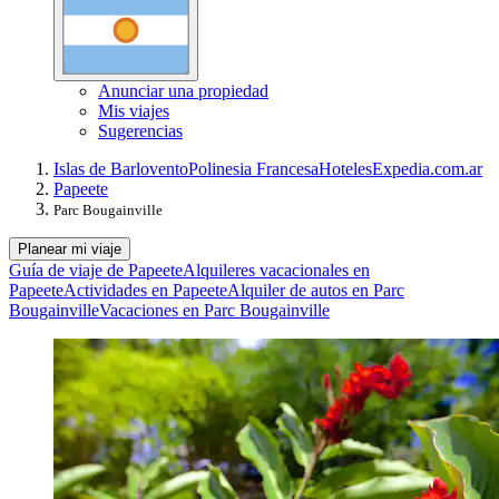
Anunciar una propiedad
Mis viajes
Sugerencias
Islas de Barlovento
Polinesia Francesa
Hoteles
Expedia.com.ar
Papeete
Parc Bougainville
Planear mi viaje
Guía de viaje de Papeete
Alquileres vacacionales en
Papeete
Actividades en Papeete
Alquiler de autos en Parc
Bougainville
Vacaciones en Parc Bougainville