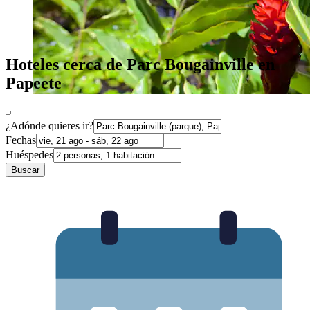
Hoteles cerca de Parc Bougainville en
Papeete
¿Adónde quieres ir?
Fechas
Huéspedes
Buscar