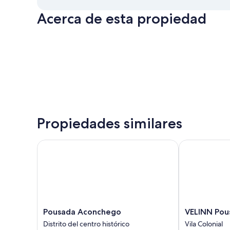
Acerca de esta propiedad
Propiedades similares
Pousada Aconchego
VELINN Pousa
Pousada
VELINN
Pousada Aconchego
VELINN Pou
Aconchego
Pousada
Distrito del centro histórico
Vila Colonial
Distrito
Gaia