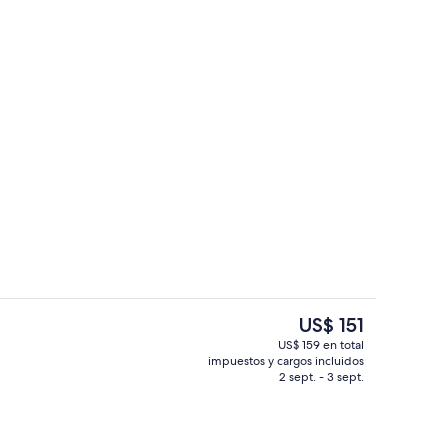
Ropa de cama de alta calidad y ropa 
El
US$ 151
precio
US$ 159 en total
actual
impuestos y cargos incluidos
la propiedad
Exterior
es
2 sept. - 3 sept.
de
US$ 151