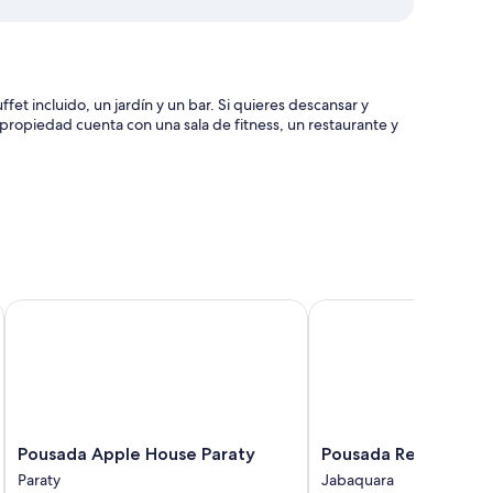
et incluido, un jardín y un bar. Si quieres descansar y
La propiedad cuenta con una sala de fitness, un restaurante y
Pousada Apple House Paraty
Pousada Recanto do J
 calidad y aire acondicionado.
Pousada
Pousada
Pousada Apple House Paraty
Pousada Recanto do
Apple
Recanto
Paraty
Jabaquara
House
do