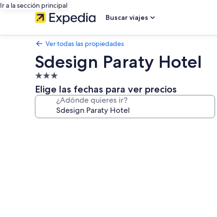
Ir a la sección principal
Buscar viajes
Ver todas las propiedades
Sdesign Paraty Hotel
Propiedad
de
Elige las fechas para ver precios
3.0
¿Adónde quieres ir?
estrellas
Galería
de
fotos
de
Sdesign
Paraty
Hotel