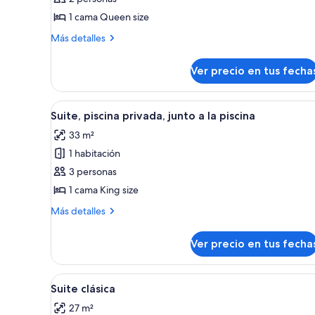
Deluxe
1 cama Queen size
Más
Más detalles
detalles
sobre
Ver precio en tus fecha
Suite
Deluxe
Ver
Un área de piscina moderna al a
13
Suite, piscina privada, junto a la piscina
todas
33 m²
las
1 habitación
fotos
de
3 personas
Suite,
1 cama King size
piscina
Más
Más detalles
privada,
detalles
junto
sobre
Ver precio en tus fecha
Suite,
a
piscina
la
privada,
Ver
Un dormitorio moderno con una 
piscina
3
junto
Suite clásica
todas
a
27 m²
la
las