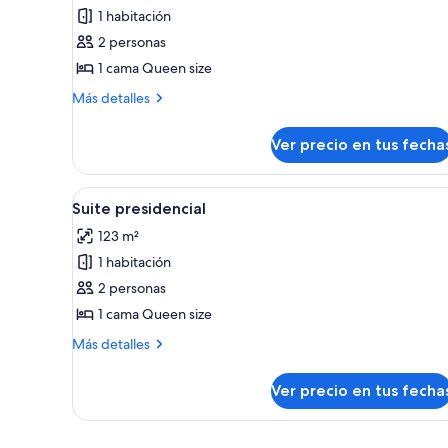
piscina
1 habitación
fotos
de
2 personas
Suite
1 cama Queen size
clásica
Más
Más detalles
detalles
sobre
Ver precio en tus fecha
Suite
clásica
Ver
Un dormitorio con tragaluz, p
11
Suite presidencial
todas
123 m²
las
1 habitación
fotos
de
2 personas
Suite
1 cama Queen size
presidencial
Más
Más detalles
detalles
sobre
Ver precio en tus fecha
Suite
presidencial