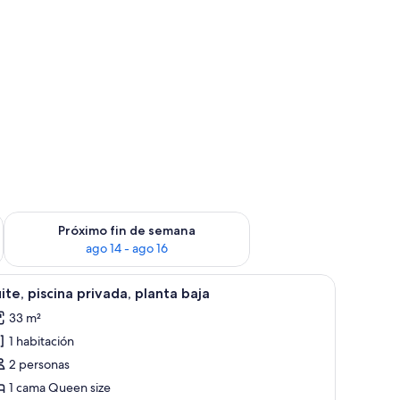
fin de semana ago 7 - ago 9
Consulta la disponibilidad para el próximo fin de semana ago 
Próximo fin de semana
ago 14 - ago 16
vistas al paisaje circundante.
er
Una habitación de hotel moderna con una cam
10
ite, piscina privada, planta baja
odas
33 m²
s
1 habitación
otos
e
2 personas
ite,
1 cama Queen size