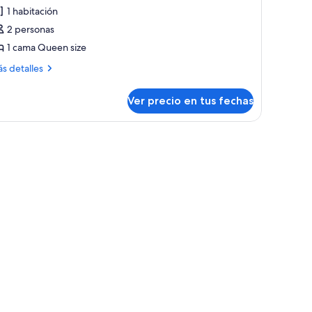
1 habitación
otos
e
2 personas
ite,
1 cama Queen size
ás
s detalles
ama
talles
ueen
bre
Ver precio en tus fechas
ite,
ze,
iscina
ma
e, vista al área exterior y un balcón con mesa y sillas.
rivada
ueen
e,
scina
ivada