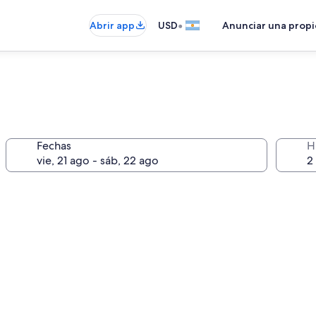
•
Abrir app
USD
Anunciar una prop
Fechas
H