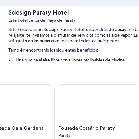
Sdesign Paraty Hotel
Este hotel cerca de Playa de Paraty
Si te hospedas en Sdesign Paraty Hotel, dispondrás de desayuno buff
relajarte, te invitamos a disfrutar de servicios como sala de vapor. 
wifi gratis en las áreas comunes para todos los huéspedes.
También encontrarás los siguientes beneficios:
Una piscina al aire libre con sillones reclinables de piscina
Valet parking gratis
Una máquina expendedora y recepción disponible las 24 horas
da Gaia Gardens
Pousada Corsário Paraty
Características de las habitaciones
Las 63 habitaciones ofrecen comodidades como ropa de cama de alta
También se incluyen los siguientes servicios adicionales:
Baños con duchas y secadores de pelo
Balcones o patios y servicio de limpieza diario
Pousada
sada Gaia Gardens
Pousada Corsário Paraty
Corsário
Paraty
Paraty