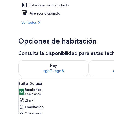
Estacionamiento incluido
Fachada de l
Aire acondicionado
Ver todos
Opciones de habitación
Consulta la disponibilidad para estas fec
Consulta la disponibilidad para hoy ago 7 - ago 8
Consulta la d
Hoy
ago 7 - ago 8
Ver
Un dormitorio moderno con te
12
Suite Deluxe
todas
Excelente
las
8,8
8,8 de 10
(3
3 opiniones
fotos
opiniones)
21 m²
de
1 habitación
Suite
2 personas