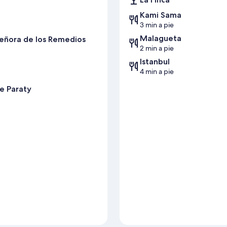
Kami Sama
3 min a pie
Malagueta
Señora de los Remedios
2 min a pie
Istanbul
4 min a pie
de Paraty