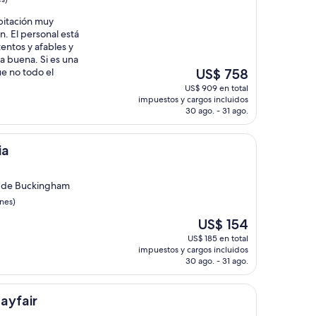
abitación muy
n. El personal está
entos y afables y
za buena. Si es una
El
e no todo el
US$ 758
precio
US$ 909 en total
actual
impuestos y cargos incluidos
es
30 ago. - 31 ago.
de
US$ 758
ia
o de Buckingham
nes)
El
US$ 154
precio
US$ 185 en total
actual
impuestos y cargos incluidos
es
30 ago. - 31 ago.
de
US$ 154
ayfair