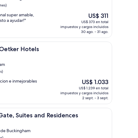
nes)
El
onal super amable,
US$ 311
precio
sto a ayudar!"
US$ 373 en total
actual
impuestos y cargos incluidos
es
30 ago. - 31 ago.
de
US$ 311
otels
Oetker Hotels
ham
s)
El
icion e inmejorables
US$ 1.033
precio
US$ 1.239 en total
actual
impuestos y cargos incluidos
es
2 sept. - 3 sept.
de
US$ 1.033
tes and Residences
 Gate, Suites and Residences
o de Buckingham
s)