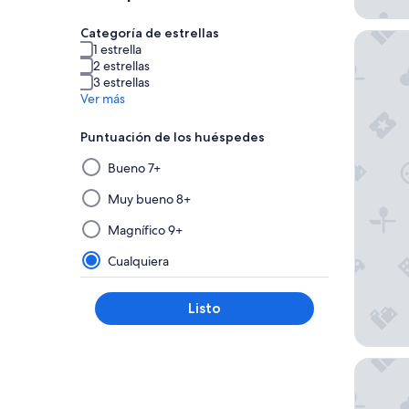
Categoría de estrellas
The Emo
1 estrella
2 estrellas
3 estrellas
Ver más
Puntuación de los huéspedes
Al
Bueno 7+
seleccionar
y
Muy bueno 8+
aplicar
Magnífico 9+
un
filtro
Cualquiera
de
este
Listo
grupo,
los
resultados
Luxury f
se
actualizarán