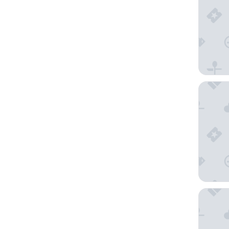
Four Se
St. Ermi