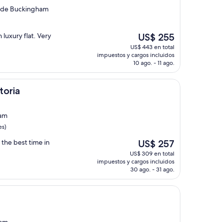
o de Buckingham
El
luxury flat. Very
US$ 255
precio
US$ 443 en total
actual
impuestos y cargos incluidos
es
10 ago. - 11 ago.
de
US$ 255
toria
ham
es)
El
 the best time in
US$ 257
precio
US$ 309 en total
actual
impuestos y cargos incluidos
es
30 ago. - 31 ago.
de
US$ 257