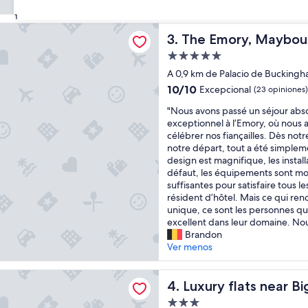
opiniones)
l
31
s
ry, Maybourne
t
The Emory, Maybourne
3. The Emory, Maybou
a
f
Propiedad
f
de
A 0,9 km de Palacio de Bucking
.
5.0
10.0
10/10
Excepcional
(23 opiniones)
"
estrellas
de
"
"Nous avons passé un séjour ab
10,
N
exceptionnel à l’Emory, où nous a
Excepcional,
o
célébrer nos fiançailles. Dès notr
(23
u
notre départ, tout a été simplem
opiniones)
s
design est magnifique, les instal
a
défaut, les équipements sont m
v
suffisantes pour satisfaire tous l
o
résident d’hôtel. Mais ce qui ren
n
unique, ce sont les personnes qui 
s
excellent dans leur domaine. Nous
p
Brandon
a
Ver menos
s
s
lats near Big Ben and London Eye
é
Luxury flats near Big Ben a
4. Luxury flats near 
u
Propiedad