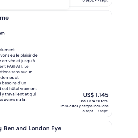
6 sept. - 7 sept.
de
US$ 1.192
rne
ham
solument
vons eu le plaisir de
e arrivée et jusqu’à
ent PARFAIT. Le
lations sans aucun
odernes et
es besoins d’un
d cet hôtel vraiment
El
y travaillent et qui
US$ 1.145
precio
 avons eu la...
US$ 1.374 en total
actual
impuestos y cargos incluidos
es
6 sept. - 7 sept.
de
US$ 1.145
nd London Eye
Big Ben and London Eye