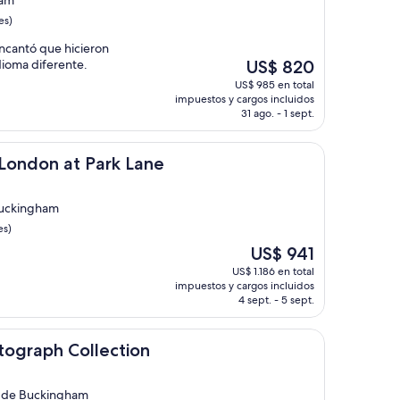
ham
es)
ncantó que hicieron
El
dioma diferente.
US$ 820
precio
US$ 985 en total
actual
impuestos y cargos incluidos
es
31 ago. - 1 sept.
de
US$ 820
t Park Lane
 London at Park Lane
 Buckingham
es)
El
US$ 941
precio
US$ 1.186 en total
actual
impuestos y cargos incluidos
es
4 sept. - 5 sept.
de
US$ 941
 Collection
utograph Collection
o de Buckingham