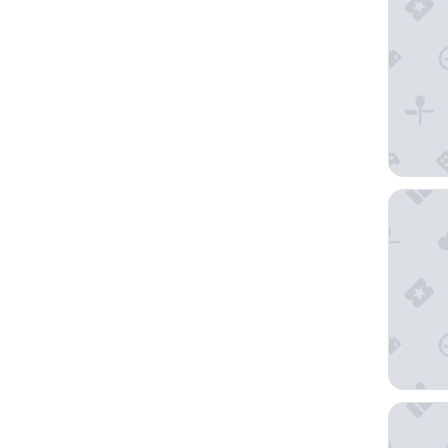
The Resi
The Ches