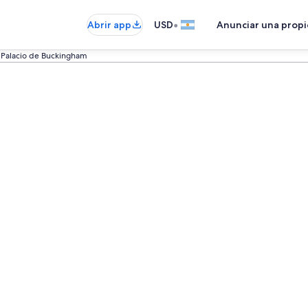
•
Abrir app
USD
Anunciar una prop
Palacio de Buckingham