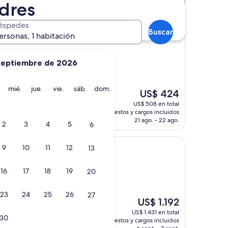
dres
 Palacio de Buckingham
éspedes
Buscar
ersonas, 1 habitación
septiembre de 2026
o de Buckingham
)
martes
miércoles
jueves
viernes
sábado
domingo
mié.
jue.
vie.
sáb.
dom.
El
US$ 424
precio
US$ 508 en total
actual
impuestos y cargos incluidos
es
21 ago. - 22 ago.
2
3
4
5
6
de
US$ 424
on
9
10
11
12
13
16
17
18
19
20
ham
)
23
24
25
26
27
El
US$ 1.192
precio
US$ 1.431 en total
30
actual
impuestos y cargos incluidos
es