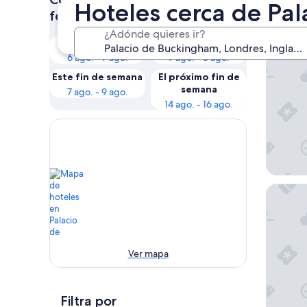
Hoteles cerca de Pa
Nues
fechas
¿Adónde quieres ir?
Esta noche
Mañana
Hotel 41
6 ago. - 7 ago.
7 ago. - 8 ago.
Este fin de semana
El próximo fin de
semana
7 ago. - 9 ago.
14 ago. - 16 ago.
The Pen
Ver mapa
Filtra por