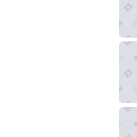
The Lan
Taj 51 B