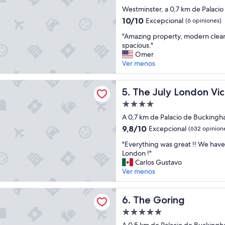
n
de
s
Westminster, a 0,7 km de Palaci
3.0
é
10.0
10/10
Excepcional
(6 opiniones)
j
estrellas
de
"
o
"Amazing property, modern clean 
10,
A
u
spacious."
Excepcional,
m
r
Omer
(6
a
a
Ver menos
opiniones)
z
b
i
s
 London Victoria
n
The July London Victoria
o
5. The July London Vic
g
l
Propiedad
p
u
de
r
A 0,7 km de Palacio de Bucking
m
4.0
o
e
9.8
9,8/10
Excepcional
(632 opinion
p
n
estrellas
de
"
e
"Everything was great !! We have
t
10,
E
r
London !"
e
Excepcional,
v
t
Carlos Gustavo
x
(632
e
y
Ver menos
c
opiniones)
r
,
e
y
m
p
ing
t
The Goring
o
6. The Goring
t
h
d
i
Propiedad
i
e
o
de