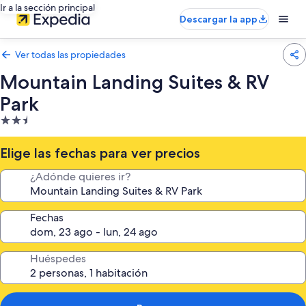
Ir a la sección principal
Descargar la app
Ver todas las propiedades
Mountain Landing Suites & RV
Park
Propiedad
de
2.5
Elige las fechas para ver precios
estrellas
¿Adónde quieres ir?
Fechas
Huéspedes