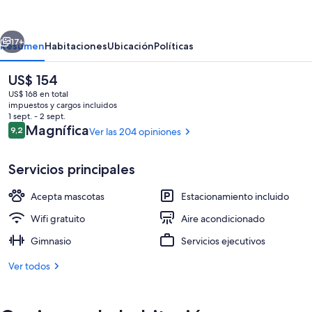
Suites
&
erior
Siguiente
RV
17+
Resumen
Habitaciones
Ubicación
Políticas
Park
El
US$ 154
precio
US$ 168 en total
actual
impuestos y cargos incluidos
es
1 sept. - 2 sept.
de
Opiniones
Magnífica
9,2
Ver las 204 opiniones
9,2 de 10
US$ 154
Servicios principales
Áreas de la propiedad
Acepta mascotas
Estacionamiento incluido
Wifi gratuito
Aire acondicionado
Gimnasio
Servicios ejecutivos
Ver todos