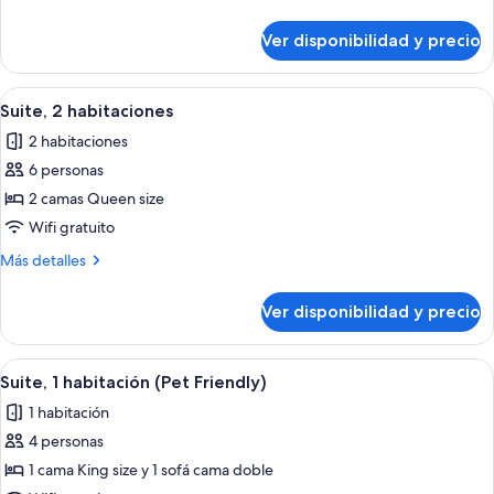
habitación
detalles
sobre
Ver disponibilidad y precio
Suite,
1
habitación
Ver
Una sala de estar con un sofá gris, un
4
Suite, 2 habitaciones
todas
2 habitaciones
las
6 personas
fotos
de
2 camas Queen size
Suite,
Wifi gratuito
2
Más
Más detalles
habitaciones
detalles
sobre
Ver disponibilidad y precio
Suite,
2
habitaciones
Ver
Un espacio habitable compacto con ki
3
Suite, 1 habitación (Pet Friendly)
todas
1 habitación
las
4 personas
fotos
de
1 cama King size y 1 sofá cama doble