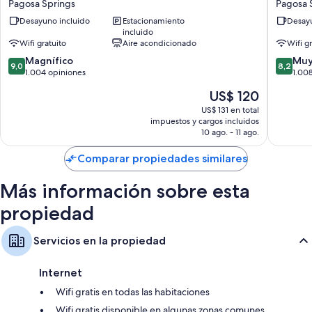
Pagosa Springs
Pagosa 
Calefacción y ventiladores de techo
of
Pagosa
Desayuno incluido
Estacionamiento
Desayu
Pagosa
Springs
Baños con bañeras con ducha y artículos de tocador gratuitos
incluido
Springs
Wifi gratuito
Aire acondicionado
Wifi g
Smart TV con canales de televisión vía satélite
Pagosa
9.0
8.2
Springs
Magnífico
Muy
Armarios o vestidores, áreas de comedor independientes y cocinas
9,0
8,2
de
de
1.004 opiniones
1.00
10,
10,
El
US$ 120
Magnífico,
Muy
precio
1.004
bueno,
US$ 131 en total
actual
impuestos y cargos incluidos
opiniones
1.008
es
10 ago. - 11 ago.
opinion
de
US$ 120
Comparar propiedades similares
Más información sobre esta
propiedad
Servicios en la propiedad
Internet
Wifi gratis en todas las habitaciones
Wifi gratis disponible en algunas zonas comunes