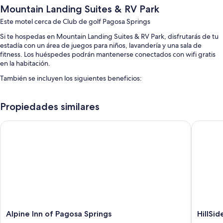
Mountain Landing Suites & RV Park
Este motel cerca de Club de golf Pagosa Springs
Si te hospedas en Mountain Landing Suites & RV Park, disfrutarás de tu
estadía con un área de juegos para niños, lavandería y una sala de
fitness. Los huéspedes podrán mantenerse conectados con wifi gratis
en la habitación.
También se incluyen los siguientes beneficios:
Estacionamiento gratis
Propiedades similares
Un área de parrillas a gas, una mesa de ping pong y muebles de
exterior
Alpine Inn of Pagosa Springs
HillSide 
Una sala de computadoras
Características de las habitaciones
Todas las habitaciones están amuebladas de manera individual y tienen
comodidades como aire acondicionado y áreas de comedor
independientes. Además, brindan atenciones como wifi gratis y mesas
de comedor.
También se incluyen los siguientes beneficios adicionales en todas las
Alpine
HillSide
Alpine Inn of Pagosa Springs
HillSid
habitaciones:
Inn
Inn