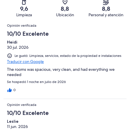
opiniones
2
204
Terrible.
de
9,6
8,8
8,8
opiniones
3
204
Limpieza
Ubicación
Personal y atención
de
opiniones
Opiniones
204
Opinión verificada
opiniones
10/10 Excelente
Heidi
30 jul. 2026
Le gustó: Limpieza, servicios, estado de la propiedad e instalaciones
Traducir con Google
The rooms was spacious, very clean, and had everything we
needed
Se hospedó 1 noche en julio de 2026
0
Opinión verificada
10/10 Excelente
Leslie
11 jun. 2026