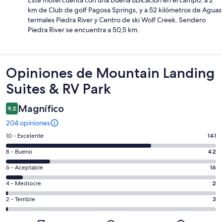
km de Club de golf Pagosa Springs, y a 52 kilómetros de Aguas
termales Piedra River y Centro de ski Wolf Creek. Sendero
Piedra River se encuentra a 50,5 km.
Opiniones
Opiniones de Mountain Landing
Suites & RV Park
Magnífico
9,2
204 opiniones
Evaluación:
10 - Excelente
141
10
Evaluación:
8 - Bueno
42
-
8
Excelente.
Evaluación:
6 - Aceptable
16
-
141
6
Bueno.
Evaluación:
4 - Mediocre
2
de
-
42
4
204
Aceptable.
Evaluación:
2 - Terrible
3
de
-
opiniones
16
2
204
Mediocre.
de
-