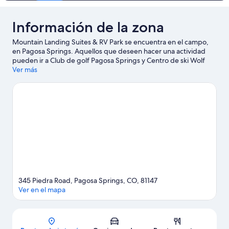
Información de la zona
Mountain Landing Suites & RV Park se encuentra en el campo,
en Pagosa Springs. Aquellos que deseen hacer una actividad
pueden ir a Club de golf Pagosa Springs y Centro de ski Wolf
Creek, mientras que quienes quieran apreciar la belleza natural
Ver más
del área pueden visitar Aguas termales Piedra River y Sendero
Piedra River.
Visitar nuestra guía de viaje de Pagosa Springs
Ver más moteles en Pagosa Springs
345 Piedra Road, Pagosa Springs, CO, 81147
Ver en el mapa
Mapa