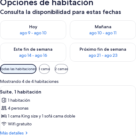
Opciones de habitación
Consulta la disponibilidad para estas fechas
Consulta la disponibilidad para hoy ago 9 - ago 10
Consulta la disponibilidad par
Hoy
Mañana
ago 9 - ago 10
ago 10 - ago 11
Consulta la disponibilidad para este fin de semana ago 14 - ag
Consulta la disponibilidad pa
Este fin de semana
Próximo fin de semana
ago 14 - ago 16
ago 21 - ago 23
Filtros
Todas las habitaciones
1 cama
2 camas
disponibles
para
Mostrando 4 de 4 habitaciones
las
Ver
Un dormitorio ordenado con una cama 
3
Suite, 1 habitación
habitaciones
todas
1 habitación
las
4 personas
fotos
de
1 cama King size y 1 sofá cama doble
Suite,
Wifi gratuito
1
Más
Más detalles