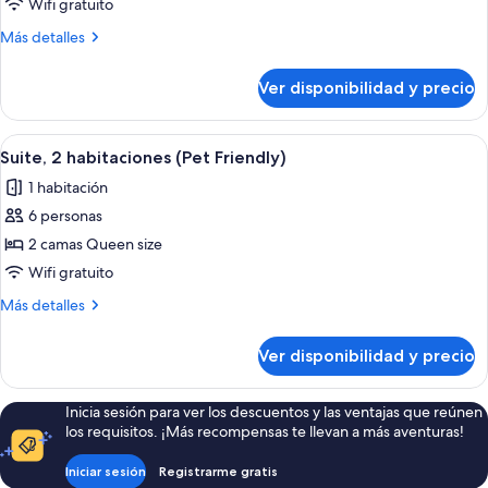
Suite,
Wifi gratuito
1
Más
Más detalles
habitación
detalles
(Pet
sobre
Ver disponibilidad y precio
Suite,
Friendly)
1
habitación
Ver
Una sala de estar con un sofá gris, un
4
(Pet
Suite, 2 habitaciones (Pet Friendly)
todas
Friendly)
1 habitación
las
6 personas
fotos
de
2 camas Queen size
Suite,
Wifi gratuito
2
Más
Más detalles
habitaciones
detalles
(Pet
sobre
Ver disponibilidad y precio
Suite,
Friendly)
2
habitaciones
Inicia sesión para ver los descuentos y las ventajas que reúnen
(Pet
los requisitos. ¡Más recompensas te llevan a más aventuras!
Friendly)
Iniciar sesión
Registrarme gratis