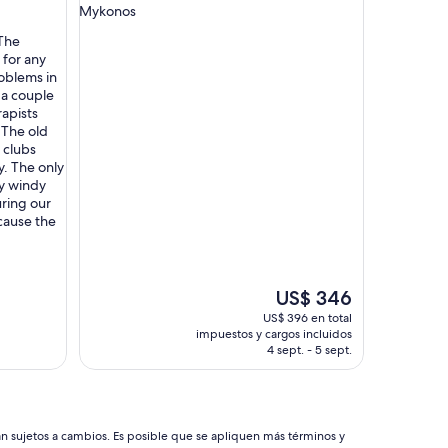
e
Mykonos
d
 The
u
for any
s
roblems in
t
 a couple
o
apists
f
! The old
i
 clubs
n
. The only
d
ery windy
a
uring our
n
cause the
o
t
h
e
El
r
US$ 346
precio
h
US$ 396 en total
actual
o
impuestos y cargos incluidos
es
t
4 sept. - 5 sept.
de
e
US$ 346
l
w
i
án sujetos a cambios. Es posible que se apliquen más términos y
t