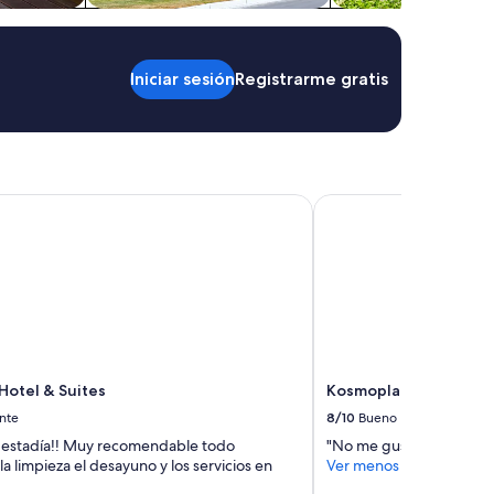
r
e
w
i
Iniciar sesión
Registrarme gratis
t
h
a
3
5
E
otel & Suites
Kosmoplaz Beach Hote
u
r
o
t
a
x
i
f
a
r
Hotel & Suites
Kosmoplaz Beach Hot
e
nte
8/10
Bueno
.
 estadía!! Muy recomendable todo
"No me gustó q su área d
T
a limpieza el desayuno y los servicios en
Ver menos
e
r