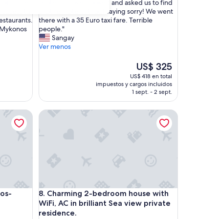
"
s of space,
"Hotel was overbooked and asked us to find
10,
H
 access to
another hotel without saying sorry! We went
(1
o
estaurants.
there with a 35 Euro taxi fare. Terrible
opinión)
t
o Mykonos
people."
e
Sangay
l
Ver menos
w
a
El
US$ 325
s
precio
US$ 418 en total
o
actual
impuestos y cargos incluidos
v
es
1 sept. - 2 sept.
e
de
r
US$ 325
-Heated Pool
Charming 2-bedroom house with WiFi, AC in brillia
b
o
o
k
e
d
a
n
d
-Heated Pool
Charming 2-bedroom house with WiFi, AC in brillia
nos-
8. Charming 2-bedroom house with
a
WiFi, AC in brilliant Sea view private
s
residence.
k