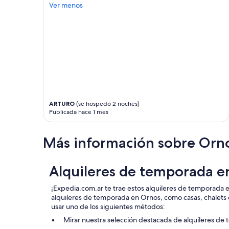
e
Ver menos
g
p
r
t
o
i
u
o
p
n
o
a
f
l
4
l
g
y
i
c
r
ARTURO
(se hospedó 2 noches)
l
l
Publicada hace 1 mes
e
s
a
w
n
e
Más información sobre Orn
a
f
n
e
d
l
Alquileres de temporada e
i
t
s
s
¡Expedia.com.ar te trae estos alquileres de temporada 
v
u
alquileres de temporada en Ornos, como casas, chale
i
p
usar uno de los siguientes métodos:
s
e
i
r
Mirar nuestra selección destacada de alquileres d
t
s