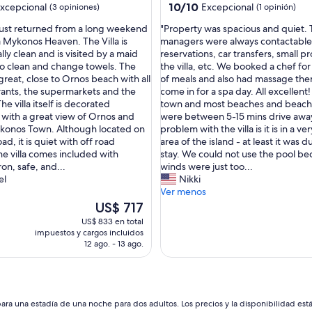
o
10.0
10/10
xcepcional
Excepcional
(3 opiniones)
(1 opinión)
n
de
"
ust returned from a long weekend
"Property was spacious and quiet.
.
10,
P
la Mykonos Heaven. The Villa is
managers were always contactable 
L
nal,
Excepcional,
r
ly clean and is visited by a maid
reservations, car transfers, small p
o
(1
o
o clean and change towels. The
the villa, etc. We booked a chef for
t
s)
opinión)
p
 great, close to Ornos beach with all
of meals and also had massage ther
s
e
rants, the supermarkets and the
come in for a spa day. All excellent
o
r
he villa itself is decorated
town and most beaches and beach
f
t
y with a great view of Ornos and
were between 5-15 mins drive away
s
y
ykonos Town. Although located on
problem with the villa is it is in a v
p
w
ad, it is quiet with off road
area of the island - at least it was d
a
a
he villa comes included with
stay. We could not use the pool be
c
s
iron, safe, and...
winds were just too...
e
s
el
Nikki
,
p
Ver menos
n
a
El
i
US$ 717
c
precio
c
US$ 833 en total
i
actual
e
impuestos y cargos incluidos
o
es
o
12 ago. - 13 ago.
u
de
u
s
US$ 717
t
a
d
n
o
d
ara una estadía de una noche para dos adultos. Los precios y la disponibilidad est
o