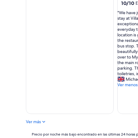
b
10.0
10/10
E
e
de
"
"We have j
t
10,
W
stay at Vil
t
Excepcio
e
exceptional
e
(3
h
everyday t
r
opinione
a
location is
t
v
the restau
h
e
bus stop. T
a
j
beautifull
n
u
over to M
w
s
the main ro
e
t
parking. T
c
r
toiletries, 
o
e
Micha
u
t
Ver menos
l
u
d
r
e
n
v
e
e
d
r
f
e
Ver más
r
x
o
p
Precio
m
Precio por noche más bajo encontrado en las últimas 24 horas p
e