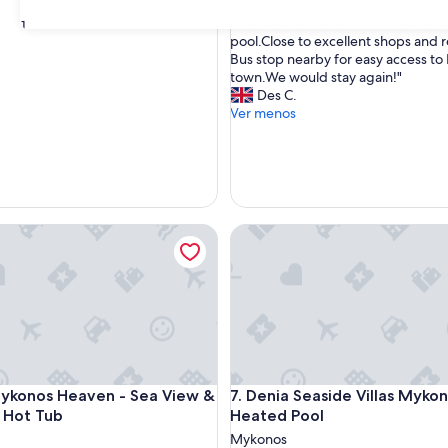
"
"Lovely house in great location. Lot
10,
L
nice outdoor terrace with beds and
31
Excepcional,
o
pool.Close to excellent shops and r
(50
v
Bus stop nearby for easy access t
opiniones)
e
town.We would stay again!"
l
Des C.
y
Ver menos
h
o
u
s
e
i
konos Heaven - Sea View & Outdoor Hot Tub
Denia Seaside Villas Mykonos
n
g
r
e
a
t
l
o
c
konos Heaven - Sea View & Outdoor Hot Tub
Denia Seaside Villas Mykonos
 Mykonos Heaven - Sea View &
7. Denia Seaside Villas Myko
a
 Hot Tub
Heated Pool
t
i
Mykonos