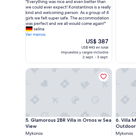
"
"Everything was nice and even better than
10,
E
we could ever expect! Konstantinos is a really
Excepcional,
v
kind and welcoming person. As a group of 4
(18
e
girls we felt super safe. The accommodation
opiniones)
r
was perfect and we all would come again!"
y
selina
t
Ver menos
h
El
US$ 387
i
precio
US$ 443 en total
n
actual
impuestos y cargos incluidos
g
es
2 sept. - 3 sept.
w
de
a
US$ 387
Glamorous 2BR Villa in Ornos w Sea View
Villa My
s
n
i
c
e
a
n
d
e
Glamorous 2BR Villa in Ornos w Sea View
Villa My
5. Glamorous 2BR Villa in Ornos w Sea
6. Villa
v
View
Outdoor
e
n
Mykonos
Mykonos