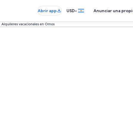
•
Abrir app
USD
Anunciar una prop
Alquileres vacacionales en Ornos