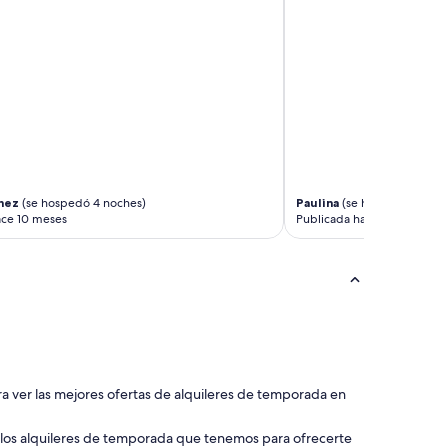
r
i
b
l
e
p
e
o
p
l
e
nez
(se hospedó 4 noches)
Paulina
(se hospedó 3 noch
.
ace 10 meses
Publicada hace un año
"
ara ver las mejores ofertas de alquileres de temporada en
 los alquileres de temporada que tenemos para ofrecerte