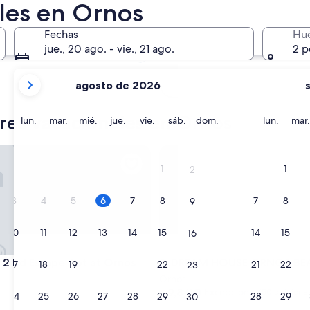
ales en Ornos
En dos meses
2 oct. - 4 oct.
Fechas
Hu
En cuatro meses
jue., 20 ago. - vie., 21 ago.
2 p
27 nov. - 29 nov.
tus
agosto de 2026
meses
actuales
eres vacacionales en Ornos
son
lunes
martes
miércoles
jueves
viernes
sábado
domingo
lunes
lun.
mar.
mié.
jue.
vie.
sáb.
dom.
lun.
mar.
August
2026
 Bd Escape Apt at Ornos Beach
DREAM HOUSE ORNOS BEA
y
1
1
2
September
2026.
3
4
5
6
7
8
7
8
9
10
11
12
13
14
15
14
15
16
 Bd Escape Apt at Ornos Beach
DREAM HOUSE ORNOS BEA
sh 2 Bd Escape Apt at Ornos
3. DREAM HOUSE ORNOS BE
17
18
19
20
21
22
21
22
23
Ornos
9.8
9,8/10
Excepcional
(50 opinione
24
25
26
27
28
29
28
29
30
de