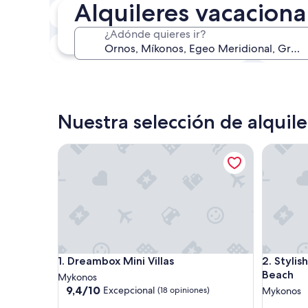
Alquileres vacacion
En dos semanas
21 ago. - 23 ago.
¿Adónde quieres ir?
En tres meses
30 oct. - 1 nov.
Nuestra selección de alquil
Dreambox Mini Villas
Stylish 2
Dreambox Mini Villas
Stylish 2
1. Dreambox Mini Villas
2. Styli
Beach
Mykonos
9.4
9,4/10
Excepcional
(18 opiniones)
Mykonos
de