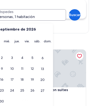
éspedes
Buscar
ersonas, 1 habitación
Ver mapa
septiembre de 2026
martes
miércoles
jueves
viernes
sábado
domingo
mié.
jue.
vie.
sáb.
dom.
CH
Mimoza Collection suites
2
3
4
5
6
9
10
11
12
13
16
17
18
19
20
CH
Mimoza Collection suites
ACH
4. Mimoza Collection suites
23
24
25
26
27
Ornos
2.0
2,0/10
s)
(1 opinión)
30
de