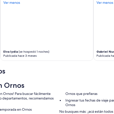
a
Ver menos
Ver menos
o
t
p
i
s
o
a
n
n
s
d
,
r
c
e
a
s
r
t
t
a
Elva lydia
(se hospedó 1 noches)
Gabriel Nu
r
u
Publicada hace 3 meses
Publicada h
a
r
n
a
s
n
os
f
t
e
s
r
.
n Ornos
s
B
,
u
en Ornos! Para buscar fácilmente
Ornos que prefieras
s
s
ts o departamentos, recomendamos
m
s
Ingresar tus fechas de viaje p
a
t
Ornos
l
o
e temporada en Ornos
No busques más: ¡acá están todos
l
p