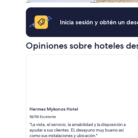
sujetos
k
i
a
o
n
cambios.
n
d
Es
o
a
Inicia sesión y obtén un de
posible
s
n
que
H
d
se
e
w
apliquen
a
e
Opiniones sobre hoteles de
más
v
l
términos
e
c
Hermes Mykonos Hotel
y
n
o
condiciones.
.
m
T
i
h
n
e
g
V
p
i
e
l
r
l
s
a
o
Hermes Mykonos Hotel
i
n
10/10
Excelente
s
.
e
"La vista, el servicio, la amabilidad y la disposición a
A
x
ayudar a sus clientes. EL desayuno muy bueno así
s
c
como sus instalaciones y ubicación."
a