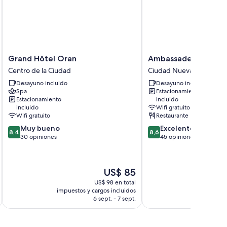
Grand
Ambassadeurs
Grand Hôtel Oran
Ambassadeurs Oran
Hôtel
Oran
Centro de la Ciudad
Ciudad Nueva
Oran
Ciudad
Desayuno incluido
Desayuno incluido
Centro
Nueva
Spa
Estacionamiento
de
Estacionamiento
incluido
la
incluido
Wifi gratuito
Ciudad
Wifi gratuito
Restaurante
8.4
8.6
Muy bueno
Excelente
8,4
8,6
de
de
30 opiniones
45 opiniones
10,
10,
Muy
Excelente,
bueno,
45
El
US$ 85
30
opiniones
precio
opiniones
US$ 98 en total
actual
impuestos y cargos incluidos
impuestos 
es
6 sept. - 7 sept.
de
US$ 85