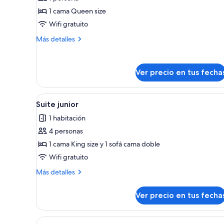
Habitación
1 cama Queen size
individual
Wifi gratuito
estándar
Más
Más detalles
detalles
sobre
Habitación
Ver precio en tus fecha
individual
estándar
Ver
Una habitación de hotel moder
4
Suite junior
todas
1 habitación
las
4 personas
fotos
de
1 cama King size y 1 sofá cama doble
Suite
Wifi gratuito
junior
Más
Más detalles
detalles
sobre
Ver precio en tus fecha
Suite
junior