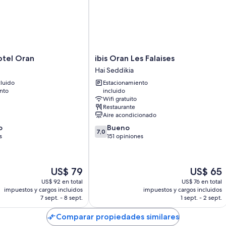
Servicio nocturno de cortesía y habitaciones insonorizadas
Armarios o vestidores, servicio de limpieza diario y escritorios
ibis
otel Oran
ibis Oran Les Falaises
Oran
Hai Seddikia
Les
luido
Estacionamiento
Falaises
nto
incluido
Hai
Wifi gratuito
Seddikia
Restaurante
Aire acondicionado
7.0
o
Bueno
7,0
de
s
151 opiniones
10,
Bueno,
151
El
El
US$ 79
US$ 65
opiniones
precio
precio
US$ 92 en total
US$ 76 en total
actual
actual
impuestos y cargos incluidos
impuestos y cargos incluidos
es
es
7 sept. - 8 sept.
1 sept. - 2 sept.
de
de
US$ 79
US$ 65
Comparar propiedades similares