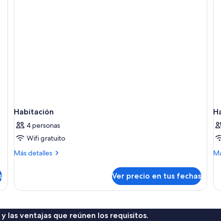
Habitación
H
4 personas
Wifi gratuito
Más
M
Más detalles
Má
detalles
de
sobre
so
s
Ver precio en tus fechas
Habitación
Ha
 y las ventajas que reúnen los requisitos.