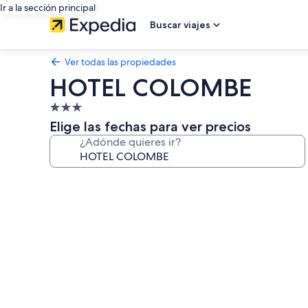
Ir a la sección principal
Buscar viajes
Ver todas las propiedades
HOTEL COLOMBE
Propiedad
de
Elige las fechas para ver precios
3.0
¿Adónde quieres ir?
estrellas
Galería
de
fotos
de
HOTEL
COLOMBE