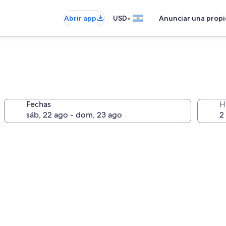
•
Abrir app
USD
Anunciar una prop
Fechas
H