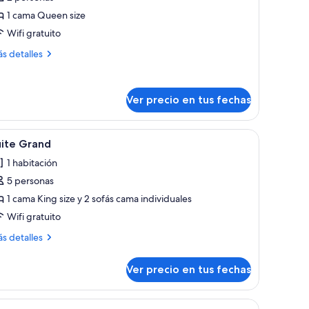
abitación
1 cama Queen size
oble
Wifi gratuito
stándar
ás
s detalles
talles
bre
bitación
Ver precio en tus fechas
ble
tándar
a de noche redonda y una lámpara colgante.
che, cuadro y candelabro.
er
Una habitación de hotel moderna con una ca
10
uite Grand
odas
1 habitación
s
5 personas
otos
e
1 cama King size y 2 sofás cama individuales
uite
Wifi gratuito
rand
ás
s detalles
talles
bre
Ver precio en tus fechas
ite
and