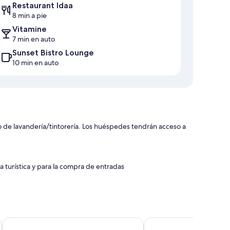
Restaurant Idaa
8 min a pie
Vitamine
7 min en auto
Sunset Bistro Lounge
10 min en auto
de lavandería/tintorería. Los huéspedes tendrán acceso a
a turística y para la compra de entradas
mo wifi gratis, cajas de seguridad y habitaciones
Grand Hôtel Oran
Ambassadeurs Oran
as habitaciones: