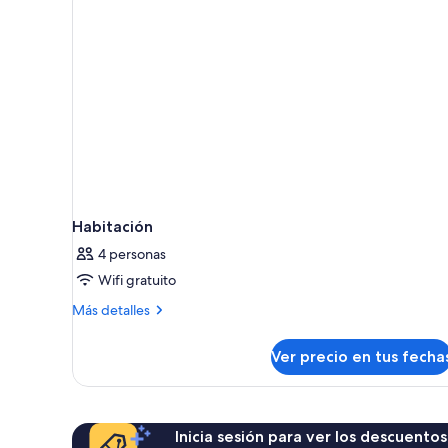
Habitación
4 personas
Wifi gratuito
Más
Más detalles
detalles
sobre
Ver precio en tus fecha
Habitación
Inicia sesión para ver los descuentos