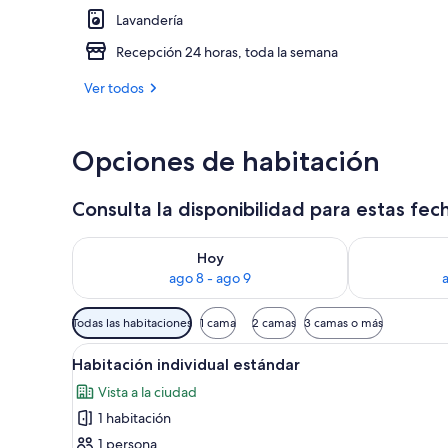
Lavandería
Caja de segur
Recepción 24 horas, toda la semana
Ver todos
Opciones de habitación
Consulta la disponibilidad para estas fec
Consulta la disponibilidad para hoy ago 8 - ago 9
Consulta la d
Hoy
ago 8 - ago 9
Filtros
Todas las habitaciones
1 cama
2 camas
3 camas o más
disponibles
Ver
Una habitación de hotel con u
para
7
Habitación individual estándar
todas
las
Vista a la ciudad
las
habitaciones
1 habitación
fotos
de
1 persona