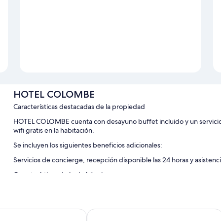
HOTEL COLOMBE
Características destacadas de la propiedad
HOTEL COLOMBE cuenta con desayuno buffet incluido y un servicio 
wifi gratis en la habitación.
Se incluyen los siguientes beneficios adicionales:
Servicios de concierge, recepción disponible las 24 horas y asistenci
Características de las habitaciones
En HOTEL COLOMBE, todas las habitaciones incluyen comodidades co
insonorizadas.
el Oran
ibis Oran Les Falaises
También se incluyen los siguientes beneficios adicionales en todas l