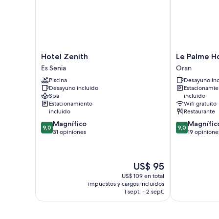
Hotel
Le
Hotel Zenith
Le Palme H
Zenith
Palme
Es Senia
Oran
Es
Hotel
Piscina
Desayuno inc
Senia
Oran
Desayuno incluido
Estacionamie
Oran
Spa
incluido
Estacionamiento
Wifi gratuito
incluido
Restaurante
9.0
9.0
Magnífico
Magnífic
9,0
9,0
de
de
31 opiniones
19 opinione
10,
10,
Magnífico,
Magnífico,
31
19
El
US$ 95
opiniones
opiniones
precio
US$ 109 en total
actual
impuestos y cargos incluidos
es
1 sept. - 2 sept.
de
US$ 95