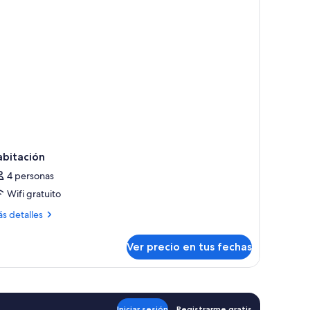
abitación
4 personas
Wifi gratuito
ás
s detalles
talles
bre
Ver precio en tus fechas
bitación
Iniciar sesión
Registrarme gratis