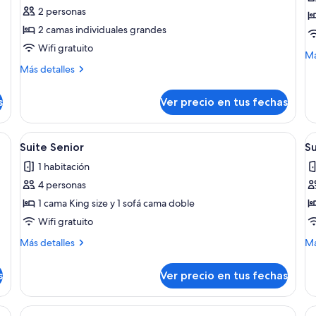
2 personas
Habitación
H
estándar
d
2 camas individuales grandes
con
e
Wifi gratuito
M
Má
1
de
Más
Más detalles
cama
so
detalles
Ha
doble
sobre
s
Ver precio en tus fechas
do
Habitación
o
es
estándar
2
con
na con una cama grande, un cabecero con paneles horizontales, una mesit
Ver
Un dormitorio con cama, mesita de no
V
individuales
11
1
Suite Senior
S
todas
t
cama
1 habitación
doble
las
la
o
4 personas
fotos
f
2
de
d
1 cama King size y 1 sofá cama doble
individuales
Suite
S
Wifi gratuito
Senior
G
Más
M
Más detalles
Má
detalles
de
sobre
so
s
Ver precio en tus fechas
Suite
Su
Senior
Gr