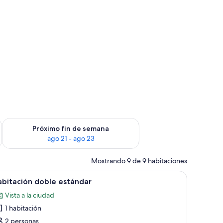
fin de semana ago 14 - ago 16
Consulta la disponibilidad para el próximo fin de semana ago
Próximo fin de semana
ago 21 - ago 23
Mostrando 9 de 9 habitaciones
scritorio, una silla, un televisor y una ventana con cortinas.
er
Habitación de hotel con una cama grande, un es
8
bitación doble estándar
odas
Vista a la ciudad
s
1 habitación
otos
e
2 personas