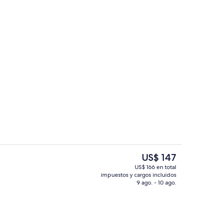
de estar
Recepción
El
US$ 147
precio
US$ 166 en total
actual
impuestos y cargos incluidos
Exterior
es
9 ago. - 10 ago.
de
US$ 147