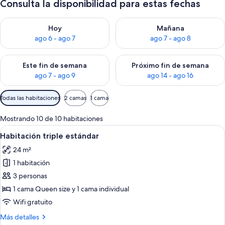
Consulta la disponibilidad para estas fechas
Consulta la disponibilidad para hoy ago 6 - ago 7
Consulta la disponibilidad pa
Hoy
Mañana
ago 6 - ago 7
ago 7 - ago 8
Consulta la disponibilidad para este fin de semana ago 7 - ag
Consulta la disponibilidad par
Este fin de semana
Próximo fin de semana
ago 7 - ago 9
ago 14 - ago 16
Filtros
Todas las habitaciones
2 camas
1 cama
disponibles
para
Mostrando 10 de 10 habitaciones
las
Ver
Habitación de hotel con cama, escritori
4
Habitación triple estándar
habitaciones
todas
24 m²
las
1 habitación
fotos
de
3 personas
Habitación
1 cama Queen size y 1 cama individual
triple
Wifi gratuito
estándar
Más
Más detalles