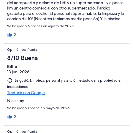
del aeropuerto y delante de Lidl y un supermercado...y a pocos
km un centro comercial con otro supermercado. Parkikg
gratuito para el coche. El personal súper amable, la limpieza y la
comida de 10! (Nosotros teniamos media pensión) Y la piscina
pese que es pequeña es estupenda (un poco fria para mi
Se hospedó 6 noches en agosto de 2025
gusto), a la tarde pasaba un camarero ofreciendo fruta y no
habia mucha gente...sin duda repetiría en este hotel y es muy
0
recomendable.
Opinión verificada
8/10 Buena
Billie
13 jun. 2026
Le gustó: Limpieza, personal y atención, estado de la propiedad e
instalaciones
Traducir con Google
Nice stay
Se hospedó 1 noche en mayo de 2026
0
Opinión verificada