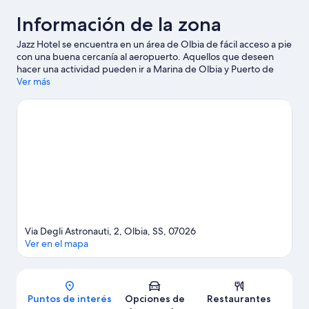
Información de la zona
Jazz Hotel se encuentra en un área de Olbia de fácil acceso a pie
con una buena cercanía al aeropuerto. Aquellos que deseen
hacer una actividad pueden ir a Marina de Olbia y Puerto de
Olbia, mientras que quienes quieran apreciar la belleza natural
Ver más
del área pueden visitar Playa Porto Istana y Playa de Pittulongu.
También puedes darte una vuelta por Basílica de San Simplicio y
Playa La Marinella. En la zona puedes practicar actividades como
buceo, tours en bote y natación, o disfrutar del aire libre
mientras haces caminatas o ciclismo en senderos.
Visitar nuestra
guía de viaje de Olbia
Via Degli Astronauti, 2, Olbia, SS, 07026
Ver en el mapa
Mapa
Puntos de interés
Opciones de
Restaurantes