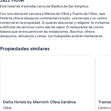
Jazz Hotel
Este hotel de 4 estrellas cerca de Basílica de San Simplicio
Con una ubicación cercana a Marina de Olbia y Puerto de Olbia, Jazz
Hotel te ofrece desayuno continental incluido, una terraza y un centro
comercial en la propiedad. Si quieres descansar y relajarte, te invitamos
a disfrutar de servicios como sala de vapor. El restaurante de cocina
italiana que se encuentra en las instalaciones, Bacchus, ofrece
desayunos, almuerzos y cenas. Los huéspedes podrán mantenerse
conectados con wifi gratis en la habitación. Además, la propiedad
cuenta con un servicio de lavandería/tintorería y alquiler de autos en la
Propiedades similares
propiedad.
También disfrutarás de los siguientes beneficios durante tu estadía:
Delta Hotels by Marriott Olbia Sardinia
Tramas H
Una piscina al aire libre de temporada con sillones reclinables de
piscina y sombrillas
Estacionamiento gratis
Check-out exprés, áreas para no fumadores y una caja de seguridad
en la recepción
Asistencia turística y para la compra de entradas, televisión en las
áreas comunes y recepción disponible las 24 horas
Delta
Tramas
Delta Hotels by Marriott Olbia Sardinia
Tramas
Los huéspedes dejan muy buenas opiniones sobre el desayuno y la
Hotels
Hotel
Olbia
Centro d
atención del personal
by
&