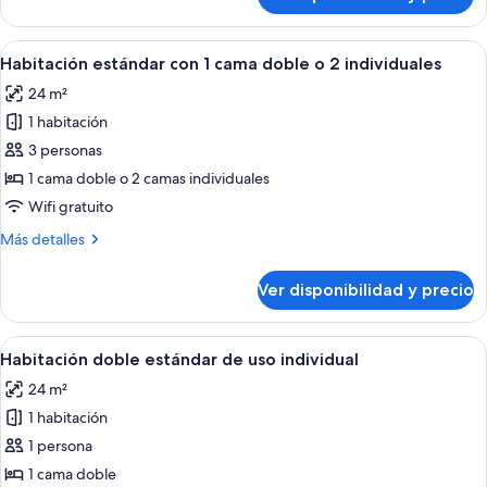
Suite
Ver
Una habitación de hotel moderna con u
4
Habitación estándar con 1 cama doble o 2 individuales
todas
24 m²
las
1 habitación
fotos
de
3 personas
Habitación
1 cama doble o 2 camas individuales
estándar
Wifi gratuito
con
Más
Más detalles
1
detalles
cama
sobre
Ver disponibilidad y precio
Habitación
doble
estándar
o
con
Ver
Una habitación de hotel moderna con u
2
4
1
Habitación doble estándar de uso individual
todas
individuales
cama
24 m²
doble
las
o
1 habitación
fotos
2
de
1 persona
individuales
Habitación
1 cama doble