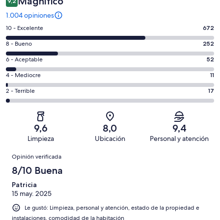
Magnífico
9,2
1.004 opiniones
Evaluación:
10 - Excelente
672
10
Evaluación:
8 - Bueno
252
-
8
Excelente.
Evaluación:
6 - Aceptable
52
-
672
6
Bueno.
Evaluación:
4 - Mediocre
11
de
-
252
4
1004
Aceptable.
Evaluación:
2 - Terrible
17
de
-
opiniones
52
2
1004
Mediocre.
de
-
opiniones
11
1004
Terrible.
de
9,6
8,0
9,4
opiniones
17
1004
Limpieza
Ubicación
Personal y atención
de
opiniones
Opiniones
1004
Opinión verificada
opiniones
8/10 Buena
Patricia
15 may. 2025
Le gustó: Limpieza, personal y atención, estado de la propiedad e
instalaciones, comodidad de la habitación