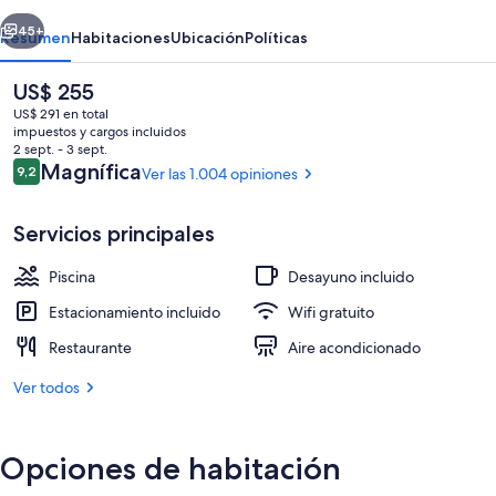
erior
Siguiente
45+
Resumen
Habitaciones
Ubicación
Políticas
El
US$ 255
precio
US$ 291 en total
actual
impuestos y cargos incluidos
es
2 sept. - 3 sept.
de
Opiniones
Magnífica
9,2
Ver las 1.004 opiniones
9,2 de 10
US$ 255
Servicios principales
Una piscina al aire libre de temporada,
Piscina
Desayuno incluido
Estacionamiento incluido
Wifi gratuito
Restaurante
Aire acondicionado
Ver todos
Opciones de habitación