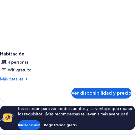
Habitación
4 personas
Wifi gratuito
Más
Más detalles
detalles
sobre
Ver disponibilidad y precio
Habitación
Inicia sesión para ver los descuentos y las ventajas que reúnen
los requisitos. ¡Más recompensas te llevan a más aventuras!
Iniciar sesión
Registrarme gratis