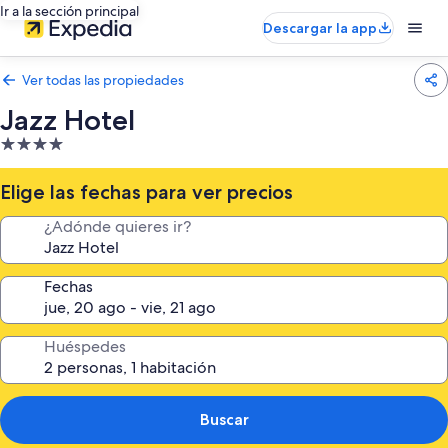
Ir a la sección principal
Descargar la app
Ver todas las propiedades
Jazz Hotel
Propiedad
de
4.0
Elige las fechas para ver precios
estrellas
¿Adónde quieres ir?
Fechas
Huéspedes
Buscar