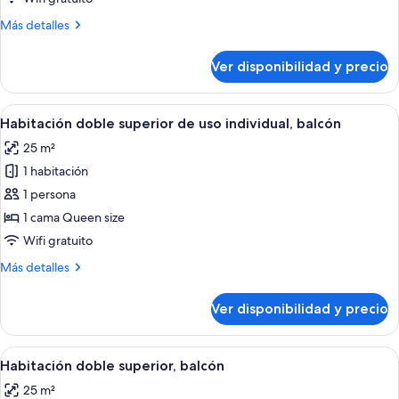
Superior
Más
Más detalles
Double
detalles
sobre
or
Ver disponibilidad y precio
Superior
Twin
Double
Room
or
Ver
Una habitación de hotel moderna con u
4
Twin
Habitación doble superior de uso individual, balcón
todas
Room
25 m²
las
1 habitación
fotos
de
1 persona
Habitación
1 cama Queen size
doble
Wifi gratuito
superior
Más
Más detalles
de
detalles
uso
sobre
Ver disponibilidad y precio
Habitación
individual,
doble
balcón
superior
Ver
Una habitación de hotel moderna con u
4
de
Habitación doble superior, balcón
todas
uso
25 m²
individual,
las