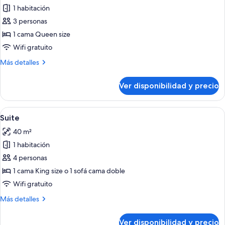
balcón
1 habitación
fotos
de
3 personas
Habitación
1 cama Queen size
doble
Wifi gratuito
superior,
Más
Más detalles
balcón
detalles
sobre
Ver disponibilidad y precio
Habitación
doble
superior,
Ver
Habitación de hotel con una cama gra
10
balcón
Suite
todas
40 m²
las
1 habitación
fotos
de
4 personas
Suite
1 cama King size o 1 sofá cama doble
Wifi gratuito
Más
Más detalles
detalles
sobre
Ver disponibilidad y precio