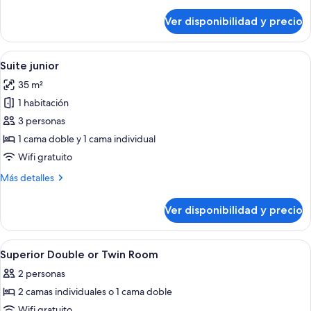
detalles
sobre
Ver disponibilidad y precio
Habitación
triple
estándar
Ver
Habitación de hotel con cama, televiso
4
Suite junior
todas
35 m²
las
1 habitación
fotos
de
3 personas
Suite
1 cama doble y 1 cama individual
junior
Wifi gratuito
Más
Más detalles
detalles
sobre
Ver disponibilidad y precio
Suite
junior
Ver
Baño
2
Superior Double or Twin Room
todas
2 personas
las
2 camas individuales o 1 cama doble
fotos
de
Wifi gratuito