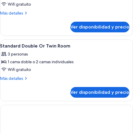
doble
Wifi gratuito
estándar
Más
Más detalles
de
detalles
uso
sobre
Ver disponibilidad y precio
Habitación
individual
doble
estándar
Ver
Habitación de hotel moderna con una c
4
de
Standard Double Or Twin Room
todas
uso
3 personas
individual
las
1 cama doble o 2 camas individuales
fotos
de
Wifi gratuito
Standard
Más
Más detalles
Double
detalles
sobre
Or
Ver disponibilidad y precio
Standard
Twin
Double
Room
Or
Twin
Room