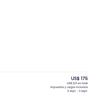
Desayuno continental incluido todos l
El
US$ 175
precio
US$ 201 en total
actual
impuestos y cargos incluidos
a piscina
Terraza o patio
es
2 sept. - 3 sept.
de
US$ 175