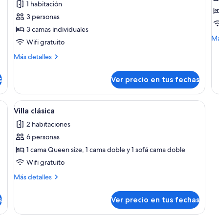
1 habitación
Habitación
H
3 personas
triple
c
3 camas individuales
estándar,
e
M
Má
Wifi gratuito
3
V
de
camas
c
so
Más
Más detalles
Ha
individuales
detalles
cu
sobre
s
Ver precio en tus fechas
es
Habitación
Va
triple
ca
estándar,
mas, una mesita de noche con una planta y un baño visible a través de una p
Ver
Una habitación con una tabla de surf 
14
3
Villa clásica
todas
camas
2 habitaciones
individuales
las
6 personas
fotos
de
1 cama Queen size, 1 cama doble y 1 sofá cama doble
Villa
Wifi gratuito
clásica
Más
Más detalles
detalles
sobre
s
Ver precio en tus fechas
Villa
clásica