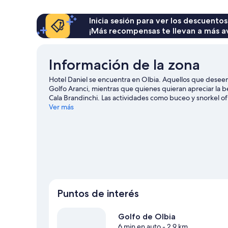
2
camas
individuales
Inicia sesión para ver los descuentos
¡Más recompensas te llevan a más a
Información de la zona
Hotel Daniel se encuentra en Olbia. Aquellos que deseen
Golfo Aranci, mientras que quienes quieran apreciar la bel
Cala Brandinchi. Las actividades como buceo y snorkel of
poco de adrenalina, puedes hacer caminatas o ciclismo e
Ver más
guía de viaje de Olbia
Puntos de interés
Golfo de Olbia
6 min en auto
- 2.9 km