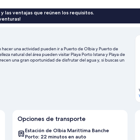
 y las ventajas que reúnen los requisitos.
venturas!
 hacer una actividad pueden ir a Puerto de Olbia y Puerto de
leza natural del área pueden visitar Playa Porto Istana y Playa de
recen una gran oportunidad de disfrutar del agua y, si buscas un
n senderos y bici de montaña en los alrededores.
Visitar nuestra
Opciones de transporte
Estación de Olbia Marittima Banche
Porto: 22 minutos en auto