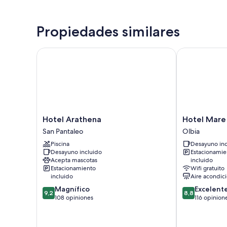
Propiedades similares
Hotel Arathena
Hotel Mare B
Hotel
Hotel
Hotel Arathena
Hotel Mare
Arathena
Mare
San Pantaleo
Olbia
San
Blue
Piscina
Desayuno inc
Pantaleo
Olbia
Desayuno incluido
Estacionamie
Acepta mascotas
incluido
Estacionamiento
Wifi gratuito
incluido
Aire acondic
9.2
8.8
Magnífico
Excelent
9,2
8,8
de
de
108 opiniones
116 opinion
10,
10,
Magnífico,
Excelente,
108
116