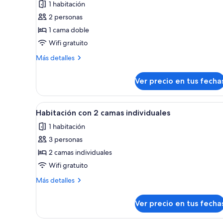
1 habitación
Habitación
2 personas
estándar,
1 cama doble
1
Wifi gratuito
cama
doble
Más
Más detalles
detalles
sobre
Ver precio en tus fecha
Habitación
estándar,
1
Ver
Habitación de hotel con dos ca
3
cama
Habitación con 2 camas individuales
todas
doble
1 habitación
las
3 personas
fotos
de
2 camas individuales
Habitación
Wifi gratuito
con
Más
Más detalles
2
detalles
camas
sobre
Ver precio en tus fecha
Habitación
individuales
con