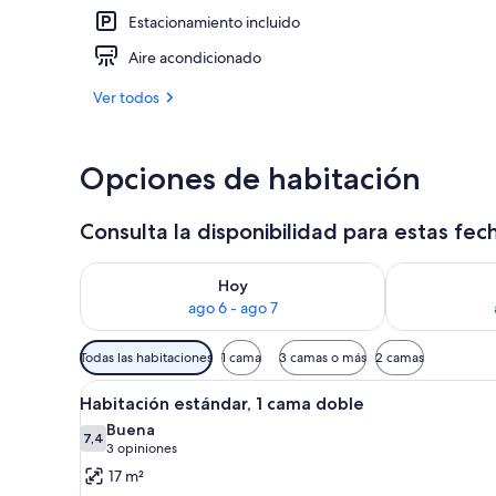
Estacionamiento incluido
Playa
Aire acondicionado
Ver todos
Opciones de habitación
Consulta la disponibilidad para estas fec
Consulta la disponibilidad para hoy ago 6 - ago 7
Consulta la d
Hoy
ago 6 - ago 7
Filtros
Todas las habitaciones
1 cama
3 camas o más
2 camas
disponibles
Ver
Un dormitorio ordenado con ca
para
2
Habitación estándar, 1 cama doble
todas
las
Buena
las
7,4
habitaciones
7,4 de 10
(3
3 opiniones
fotos
opiniones)
17 m²
de