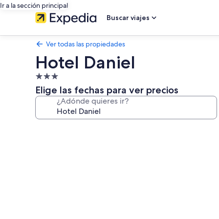
Ir a la sección principal
Buscar viajes
Ver todas las propiedades
Hotel Daniel
Propiedad
de
Elige las fechas para ver precios
3.0
¿Adónde quieres ir?
estrellas
Galería
de
fotos
de
Hotel
Daniel