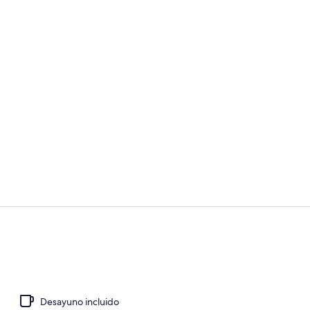
Pasillo
Bar junto a l
Desayuno incluido