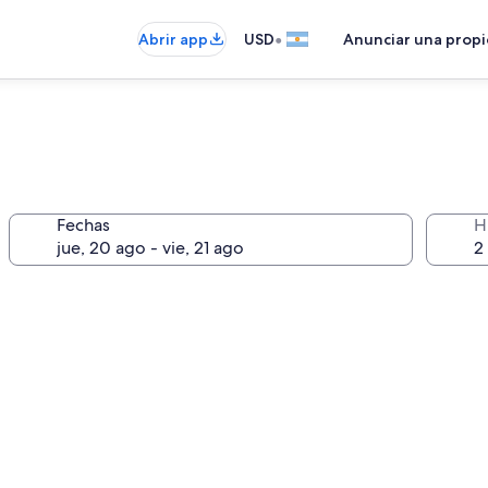
•
Abrir app
USD
Anunciar una prop
Fechas
H