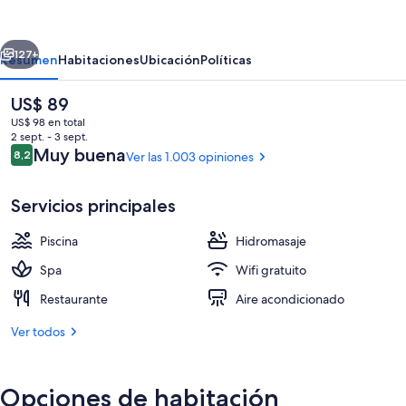
Beach
Resort
erior
Siguiente
Ocean
127+
Resumen
Habitaciones
Ubicación
Políticas
Spa
El
US$ 89
precio
US$ 98 en total
actual
2 sept. - 3 sept.
es
Opiniones
Muy buena
8,2
Ver las 1.003 opiniones
8,2 de 10
de
US$ 89
Servicios principales
Piscina
Hidromasaje
Terraza o patio
Spa
Wifi gratuito
Restaurante
Aire acondicionado
Ver todos
Opciones de habitación