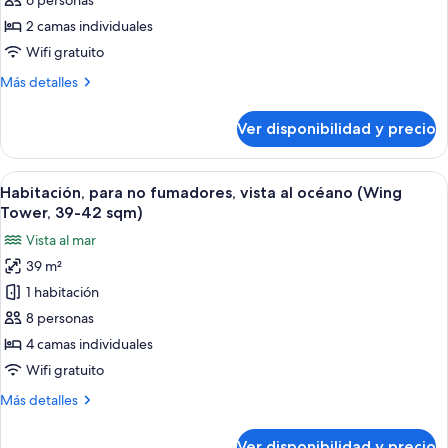
para
6 personas
no
2 camas individuales
fumadores
Wifi gratuito
(Ocean
Más
Más detalles
&
detalles
Wing
sobre
Ver disponibilidad y precio
Habitación,
Tower
para
Unspecified
no
Ver
Habitación de hotel con dos camas, un 
room)
2
fumadores
Habitación, para no fumadores, vista al océano (Wing
todas
(Ocean
Tower, 39-42 sqm)
&
las
Vista al mar
Wing
fotos
Tower
39 m²
de
Unspecified
1 habitación
Habitación,
room)
para
8 personas
no
4 camas individuales
fumadores,
Wifi gratuito
vista
Más
Más detalles
al
detalles
océano
sobre
Ver disponibilidad y precio