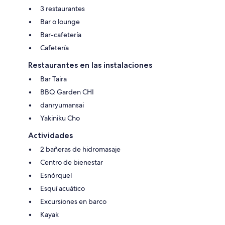
3 restaurantes
Bar o lounge
Bar-cafetería
Cafetería
Restaurantes en las instalaciones
Bar Taira
BBQ Garden CHI
danryumansai
Yakiniku Cho
Actividades
2 bañeras de hidromasaje
Centro de bienestar
Esnórquel
Esquí acuático
Excursiones en barco
Kayak