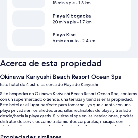
15 min a pie
- 1.3 km
Playa Kibogaoka
20 min a pie
- 1.7 km
Playa Kise
6 min en auto
- 2.4 km
Acerca de esta propiedad
Okinawa Kariyushi Beach Resort Ocean Spa
Este hotel de 4 estrellas cerca de Playa de Kariyushi
Si te hospedas en Okinawa Kariyushi Beach Resort Ocean Spa, contarás
con un supermercado o tienda, una terraza y tiendas en la propiedad.
Este hotel es el lugar perfecto para tomar sol, ya que cuenta con una
playa privada en los alrededores, sillas reclinables de playa y traslado
desde/hacia la playa gratis. Si visitas el spa en las instalaciones, podrás
disfrutar de servicios como tratamientos corporales, masajes con
piedras calientes y tratamientos faciales. Los 3 restaurantes dentro de
las instalaciones cuentan con desayuno, almuerzo, cena, platillos
Propiedades similares
sencillos y parrillada. Te recomendamos visitar el gimnasio y disfrutar de