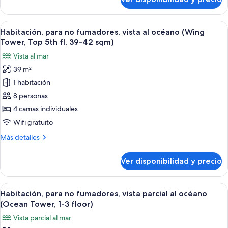
Habitación,
(Wing
para
Tower,
no
Ver
Un resort con piscina, sillas de descans
39-
3
fumadores,
Habitación, para no fumadores, vista al océano (Wing
todas
42
vista
Tower, Top 5th fl, 39-42 sqm)
al
las
sqm)
Vista al mar
océano
fotos
(Wing
39 m²
de
Tower,
1 habitación
Habitación,
39-
42
para
8 personas
sqm)
no
4 camas individuales
fumadores,
Wifi gratuito
vista
Más
Más detalles
al
detalles
océano
sobre
Ver disponibilidad y precio
Habitación,
(Wing
para
Tower,
no
Ver
Habitación de hotel con dos camas, un e
Top
3
fumadores,
Habitación, para no fumadores, vista parcial al océano
todas
5th
vista
(Ocean Tower, 1-3 floor)
al
las
fl,
Vista parcial al mar
océano
fotos
39-