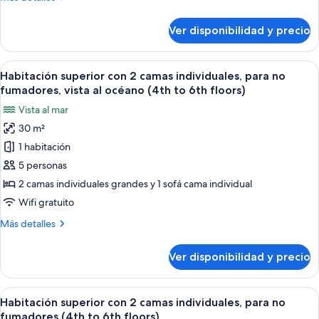
individuales,
detalles
para
sobre
Ver disponibilidad y precio
Habitación
no
superior
fumadores
con
Ver
Habitación de hotel con dos camas, un 
(Ocean
5
2
Habitación superior con 2 camas individuales, para no
todas
Front,
camas
fumadores, vista al océano (4th to 6th floors)
individuales,
las
4-
Vista al mar
para
fotos
6
no
30 m²
de
floor)
fumadores
1 habitación
Habitación
(Ocean
Front,
superior
5 personas
4-
con
2 camas individuales grandes y 1 sofá cama individual
6
2
floor)
Wifi gratuito
camas
Más
Más detalles
individuales,
detalles
para
sobre
Ver disponibilidad y precio
Habitación
no
superior
fumadores,
con
Ver
Habitación de hotel con dos camas, un 
vista
6
2
Habitación superior con 2 camas individuales, para no
todas
al
camas
fumadores (4th to 6th floors)