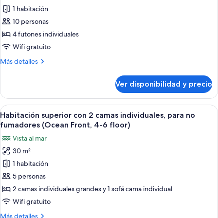
)
1 habitación
Habitación,
para
10 personas
no
4 futones individuales
fumadores
Wifi gratuito
(Ryukyu,
Más
Más detalles
4-
detalles
5
sobre
Ver disponibilidad y precio
Habitación,
floor,
para
48
no
Ver
Habitación de hotel con dos camas, un 
sqm
5
fumadores
Habitación superior con 2 camas individuales, para no
todas
2-
(Ryukyu,
fumadores (Ocean Front, 4-6 floor)
4-
las
6
Vista al mar
5
fotos
pax)
floor,
30 m²
de
48
1 habitación
Habitación
sqm
2-
superior
5 personas
6
con
2 camas individuales grandes y 1 sofá cama individual
pax)
2
Wifi gratuito
camas
Más
Más detalles