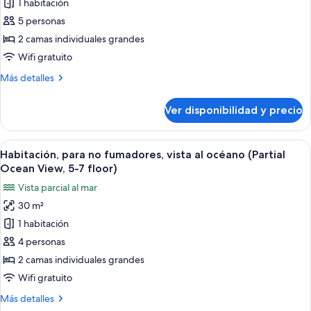
1 habitación
Habitación
(Seperior,
7th
Premier
5 personas
Floor)
con
2 camas individuales grandes
2
Wifi gratuito
camas
Más
Más detalles
individuales,
detalles
para
sobre
Ver disponibilidad y precio
Habitación
no
Premier
fumadores
con
Ver
Habitación de hotel con dos camas, un e
(Seperior,
2
2
Habitación, para no fumadores, vista al océano (Partial
todas
7th
camas
Ocean View, 5-7 floor)
individuales,
las
Floor)
Vista parcial al mar
para
fotos
no
30 m²
de
fumadores
1 habitación
Habitación,
(Seperior,
7th
para
4 personas
Floor)
no
2 camas individuales grandes
fumadores,
Wifi gratuito
vista
Más
Más detalles
al
detalles