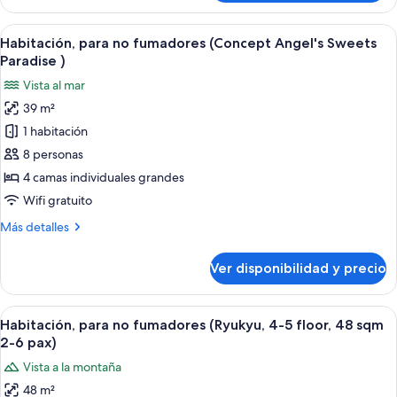
para
5-
no
Ver
Habitación de hotel con tres camas, un 
6
5
fumadores
Habitación, para no fumadores (Concept Angel's Sweets
todas
floor)
(Ocean
Paradise )
Tower
las
Vista al mar
King
fotos
Double,
39 m²
de
5-
1 habitación
Habitación,
6
floor)
para
8 personas
no
4 camas individuales grandes
fumadores
Wifi gratuito
(Concept
Más
Más detalles
Angel's
detalles
Sweets
sobre
Ver disponibilidad y precio
Habitación,
Paradise
para
)
no
Ver
Una habitación japonesa tradicional co
4
fumadores
Habitación, para no fumadores (Ryukyu, 4-5 floor, 48 sqm
todas
(Concept
2-6 pax)
Angel's
las
Vista a la montaña
Sweets
fotos
Paradise
48 m²
de