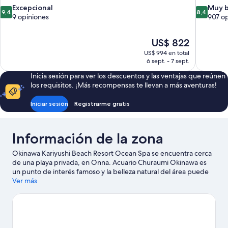
9.4
8.4
Excepcional
Muy 
9,4
8,4
de
de
9 opiniones
907 o
10,
10,
Excepcional,
Muy
El
US$ 822
9
bueno,
precio
opiniones
907
US$ 994 en total
actual
6 sept. - 7 sept.
opiniones
es
Inicia sesión para ver los descuentos y las ventajas que reúnen
de
los requisitos. ¡Más recompensas te llevan a más aventuras!
US$ 822
Iniciar sesión
Registrarme gratis
Información de la zona
Okinawa Kariyushi Beach Resort Ocean Spa se encuentra cerca
de una playa privada, en Onna. Acuario Churaumi Okinawa es
un punto de interés famoso y la belleza natural del área puede
apreciarse en Playa de Kariyushi y Playa Manza. También vale la
Ver más
pena conocer Hinpungasyumaru y Museo de Nago. Las
actividades como buceo ofrecen una gran oportunidad de
disfrutar del agua y, si buscas un poco de adrenalina, puedes
hacer ecotours en los alrededores.
Visitar nuestra guía de viaje
de Onna