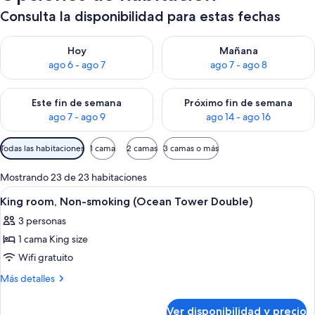
Consulta la disponibilidad para estas fechas
Consulta la disponibilidad para hoy ago 6 - ago 7
Consulta la disponibilidad pa
Hoy
Mañana
ago 6 - ago 7
ago 7 - ago 8
Consulta la disponibilidad para este fin de semana ago 7 - ag
Consulta la disponibilidad par
Este fin de semana
Próximo fin de semana
ago 7 - ago 9
ago 14 - ago 16
Filtros
Todas las habitaciones
1 cama
2 camas
3 camas o más
disponibles
para
Mostrando 23 de 23 habitaciones
las
Ver
Caja de seguridad en la habitación y es
14
King room, Non-smoking (Ocean Tower Double)
habitaciones
todas
3 personas
las
1 cama King size
fotos
de
Wifi gratuito
King
Más
Más detalles
room,
detalles
sobre
Non-
Ver disponibilidad y precio