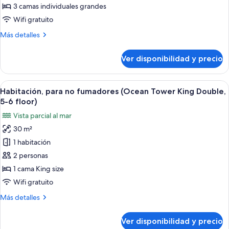
floor
no
3 camas individuales grandes
for
fumadores,
3)
Wifi gratuito
vista
Más
Más detalles
parcial
detalles
al
sobre
Ver disponibilidad y precio
Habitación,
océano
para
(Ocean
no
Ver
Una habitación de hotel con una cama 
Tower,
5
fumadores,
Habitación, para no fumadores (Ocean Tower King Double,
todas
5-
vista
5-6 floor)
parcial
las
7
Vista parcial al mar
al
fotos
floor
océano
30 m²
de
for
(Ocean
1 habitación
Habitación,
Tower,
3)
5-
para
2 personas
7
no
1 cama King size
floor
fumadores
for
Wifi gratuito
(Ocean
3)
Más
Más detalles
Tower
detalles
King
sobre
Ver disponibilidad y precio
Habitación,
Double,