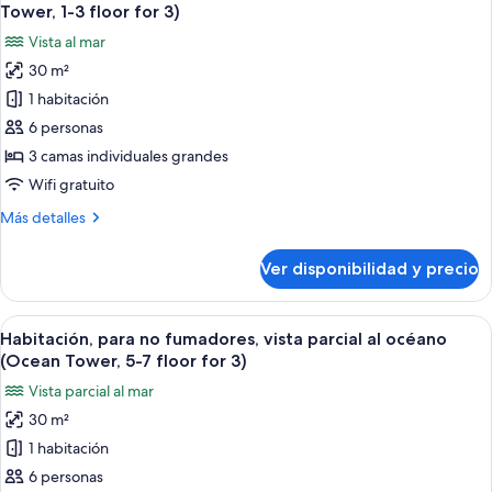
todas
3
vista
Tower, 1-3 floor for 3)
al
las
floor)
Vista al mar
océano
fotos
(Ocean
30 m²
de
Tower,
1 habitación
Habitación,
1-
3
para
6 personas
floor)
no
3 camas individuales grandes
fumadores,
Wifi gratuito
vista
Más
Más detalles
al
detalles
océano
sobre
Ver disponibilidad y precio
Habitación,
(Ocean
para
Tower,
no
Ver
Habitación de hotel con dos camas, un e
1-
3
fumadores,
Habitación, para no fumadores, vista parcial al océano
todas
3
vista
(Ocean Tower, 5-7 floor for 3)
al
las
floor
Vista parcial al mar
océano
fotos
for
(Ocean
30 m²
de
3)
Tower,
1 habitación
Habitación,
1-
3
para
6 personas