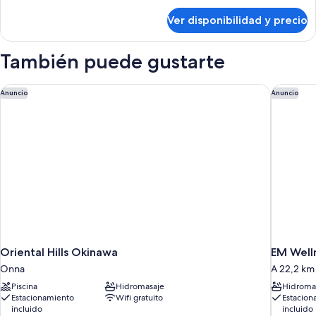
océano
sobre
Ver disponibilidad y precio
Habitación,
(Partial
para
Ocean
no
También puede gustarte
View,
fumadores,
5-
vista
al
Oriental Hills Okinawa
EM Welln
7
Anuncio
Anuncio
océano
floor)
(Partial
Ocean
View,
5-
7
floor)
Oriental Hills Okinawa
EM Welln
Onna
A 22,2 km
Piscina
Hidromasaje
Hidroma
Estacionamiento
Wifi gratuito
Estacion
incluido
incluido