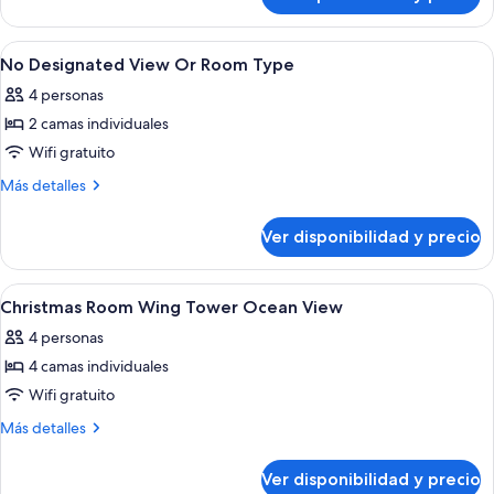
King
smoking
room,
(Ocean
Non-
Ver
Caja de seguridad en la habitación y es
1
Tower
smoking
No Designated View Or Room Type
todas
(Ocean
Double)
4 personas
Tower
las
Double)
2 camas individuales
fotos
de
Wifi gratuito
No
Más
Más detalles
Designated
detalles
sobre
View
Ver disponibilidad y precio
No
Or
Designated
Room
View
Ver
Caja de seguridad en la habitación y es
1
Type
Or
Christmas Room Wing Tower Ocean View
todas
Room
4 personas
Type
las
4 camas individuales
fotos
de
Wifi gratuito
Christmas
Más
Más detalles
Room
detalles
sobre
Wing
Ver disponibilidad y precio
Christmas