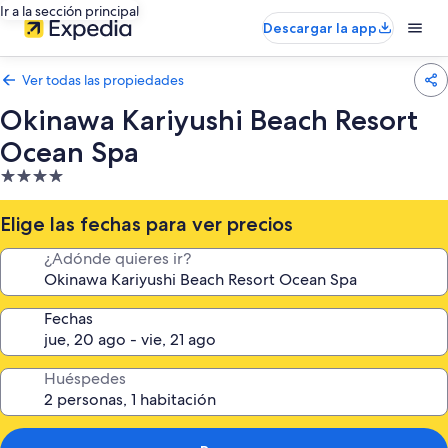
Ir a la sección principal
Descargar la app
Ver todas las propiedades
Okinawa Kariyushi Beach Resort
Ocean Spa
Propiedad
de
4.0
Elige las fechas para ver precios
estrellas
¿Adónde quieres ir?
Fechas
Huéspedes