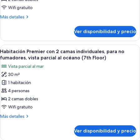
floors)
2
Wifi gratuito
camas
Más
Más detalles
individuales,
detalles
para
sobre
Ver disponibilidad y precio
Habitación
no
Premier
fumadores,
con
Ver
Habitación de hotel con dos camas, un e
vista
6
2
Habitación Premier con 2 camas individuales, para no
todas
al
camas
fumadores, vista parcial al océano (7th Floor)
individuales,
las
océano
Vista parcial al mar
para
fotos
(7th
no
30 m²
de
Floor)
fumadores,
1 habitación
Habitación
vista
al
Premier
4 personas
océano
con
2 camas dobles
(7th
2
Floor)
Wifi gratuito
camas
Más
Más detalles
individuales,
detalles
para
sobre
Ver disponibilidad y precio
Habitación
no
Premier