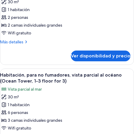
(Wing
30 m²
de
42
Tower,
1 habitación
Habitación,
Top
sqm)
5th
para
2 personas
fl,
no
2 camas individuales grandes
39-
fumadores,
42
Wifi gratuito
vista
sqm)
Más
Más detalles
parcial
detalles
al
sobre
Ver disponibilidad y precio
Habitación,
océano
para
(Ocean
no
Ver
Habitación de hotel con dos camas, un e
Tower,
3
fumadores,
Habitación, para no fumadores, vista parcial al océano
todas
1-
vista
(Ocean Tower, 1-3 floor for 3)
parcial
las
3
Vista parcial al mar
al
fotos
floor)
océano
30 m²
de
(Ocean
1 habitación
Habitación,
Tower,
1-
para
6 personas
3
no
3 camas individuales grandes
floor)
fumadores,
Wifi gratuito
vista