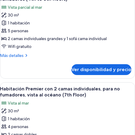
individuales,
las
océano
Vista parcial al mar
para
fotos
(4th
no
30 m²
de
to
fumadores,
1 habitación
Habitación
vista
6th
al
superior
5 personas
floors)
océano
con
2 camas individuales grandes y 1 sofá cama individual
(4th
2
to
Wifi gratuito
camas
6th
Más
Más detalles
floors)
individuales,
detalles
para
sobre
Ver disponibilidad y precio
Habitación
no
superior
fumadores
con
Ver
Habitación de hotel con dos camas, un e
(4th
7
2
Habitación Premier con 2 camas individuales, para no
todas
to
camas
fumadores, vista al océano (7th Floor)
individuales,
las
6th
Vista al mar
para
fotos
floors)
no
30 m²
de
fumadores
1 habitación
Habitación
(4th
to
Premier
4 personas
6th
con
2 camas dobles