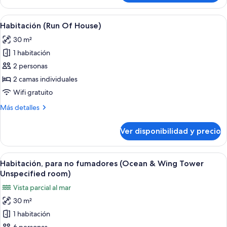
Tower
Room
Ocean
Wing
Ver
Caja de seguridad en la habitación y es
8
View
Tower
Habitación (Run Of House)
todas
Ocean
30 m²
View
las
1 habitación
fotos
de
2 personas
Habitación
2 camas individuales
(Run
Wifi gratuito
Of
Más
Más detalles
House)
detalles
sobre
Ver disponibilidad y precio
Habitación
(Run
Of
Ver
Habitación de hotel con dos camas, un e
3
House)
Habitación, para no fumadores (Ocean & Wing Tower
todas
Unspecified room)
las
Vista parcial al mar
fotos
30 m²
de
1 habitación
Habitación,