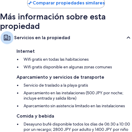
de
Comparar propiedades similares
televisión digitales
US$ 120
Balcones, refrigeradores y servicio de limpieza limitado
Más información sobre esta
propiedad
Servicios en la propiedad
Internet
Wifi gratis en todas las habitaciones
Wifi gratis disponible en algunas zonas comunes
Aparcamiento y servicios de transporte
Servicio de traslado a la playa gratis
Aparcamiento en las instalaciones (500 JPY por noche;
incluye entrada y salida libre)
Aparcamiento sin asistencia limitado en las instalaciones
Comida y bebida
Desayuno bufé disponible todos los días de 06:30 a 10:00
por un recargo; 2800 JPY por adulto y 1400 JPY por niño