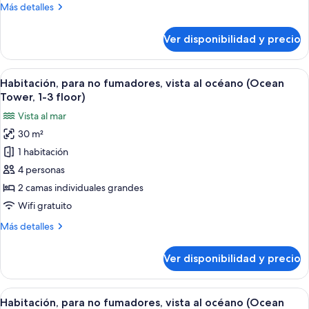
Más
Más detalles
parcial
detalles
al
sobre
Ver disponibilidad y precio
Habitación,
océano
para
(Ocean
no
Ver
Caja de seguridad en la habitación y es
Tower,
3
fumadores,
Habitación, para no fumadores, vista al océano (Ocean
todas
1-
vista
Tower, 1-3 floor)
parcial
las
3
Vista al mar
al
fotos
floor
océano
30 m²
de
for
(Ocean
1 habitación
Habitación,
Tower,
3)
1-
para
4 personas
3
no
2 camas individuales grandes
floor
fumadores,
for
Wifi gratuito
vista
3)
Más
Más detalles
al
detalles
océano
sobre
Ver disponibilidad y precio
Habitación,
(Ocean
para
Tower,
no
Ver
Caja de seguridad en la habitación y es
1-
3
fumadores,
Habitación, para no fumadores, vista al océano (Ocean