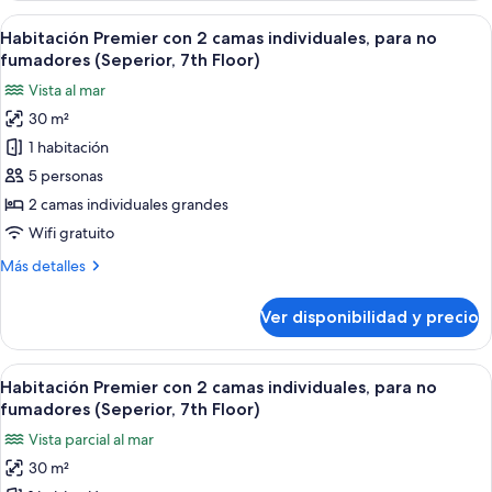
fumadores,
con
Ver
Habitación de hotel con dos camas, un e
vista
6
2
Habitación Premier con 2 camas individuales, para no
todas
parcial
camas
fumadores (Seperior, 7th Floor)
individuales,
las
al
Vista al mar
para
fotos
océano
no
30 m²
de
(7th
fumadores,
1 habitación
Habitación
vista
Floor)
parcial
Premier
5 personas
al
con
2 camas individuales grandes
océano
2
(7th
Wifi gratuito
camas
Floor)
Más
Más detalles
individuales,
detalles
para
sobre
Ver disponibilidad y precio
Habitación
no
Premier
fumadores
con
Ver
Habitación de hotel con dos camas, un e
(Seperior,
5
2
Habitación Premier con 2 camas individuales, para no
todas
7th
camas
fumadores (Seperior, 7th Floor)
individuales,
las
Floor)
Vista parcial al mar
para
fotos
no
30 m²
de
fumadores