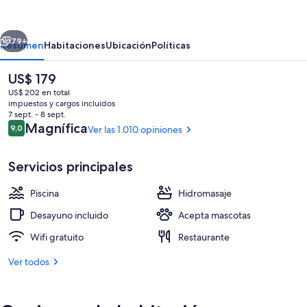
by
Marriott
erior
Siguiente
Oceanside
79+
Resumen
Habitaciones
Ubicación
Políticas
Beach
El
US$ 179
precio
US$ 202 en total
actual
impuestos y cargos incluidos
es
7 sept. - 8 sept.
de
Opiniones
Magnífica
9,0
Ver las 1.010 opiniones
9,0 de 10
US$ 179
Servicios principales
Cubrecamas, caja de seguridad en la ha
Piscina
Hidromasaje
Desayuno incluido
Acepta mascotas
Wifi gratuito
Restaurante
Ver todos