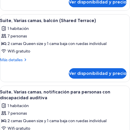
Ver disponibilidad y precio
Suite,
Varias
camas,
Ver
Habitación de hotel con dos camas, un 
5
balcón
Suite, Varias camas, balcón (Shared Terrace)
todas
1 habitación
las
7 personas
fotos
de
2 camas Queen size y 1 cama baja con ruedas individual
Suite,
Wifi gratuito
Varias
Más
Más detalles
camas,
detalles
balcón
sobre
Ver disponibilidad y precio
Suite,
(Shared
Varias
Terrace)
camas,
Ver
Habitación de hotel con dos camas, c
5
balcón
Suite, Varias camas, notificación para personas con
todas
(Shared
discapacidad auditiva
Terrace)
las
1 habitación
fotos
7 personas
de
2 camas Queen size y 1 cama baja con ruedas individual
Suite,
Varias
Wifi gratuito