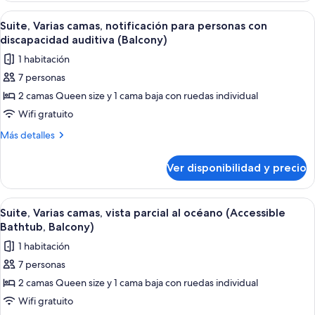
con
camas,
Ver
Un hotel de varios pisos con balcones 
6
discapacidad
notificación
Suite, Varias camas, notificación para personas con
todas
para
auditiva
discapacidad auditiva (Balcony)
personas
las
(Roll-
1 habitación
con
fotos
in
discapacidad
7 personas
de
auditiva
Shower,
2 camas Queen size y 1 cama baja con ruedas individual
Suite,
(Roll-
Balcony)
in
Varias
Wifi gratuito
Shower,
camas,
Más
Más detalles
Balcony)
notificación
detalles
sobre
para
Ver disponibilidad y precio
Suite,
personas
Varias
con
camas,
Ver
Un hotel de varios pisos con balcones 
6
discapacidad
notificación
Suite, Varias camas, vista parcial al océano (Accessible
todas
para
auditiva
Bathtub, Balcony)
personas
las
(Balcony)
1 habitación
con
fotos
discapacidad
7 personas
de
auditiva
2 camas Queen size y 1 cama baja con ruedas individual
Suite,
(Balcony)
Varias
Wifi gratuito