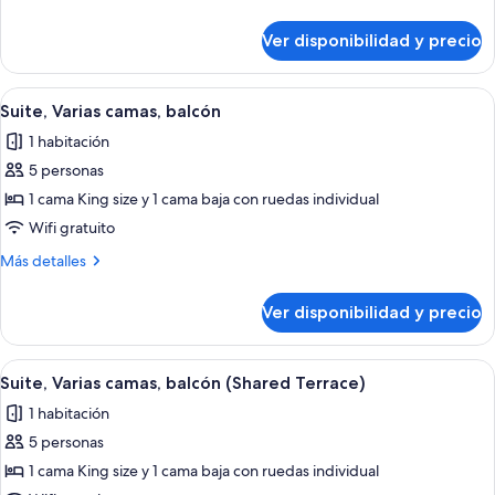
cama
detalles
King
sobre
Ver disponibilidad y precio
Suite,
size,
1
balcón,
cama
Ver
Habitación de hotel con una cama gran
vista
6
King
Suite, Varias camas, balcón
todas
size,
parcial
1 habitación
balcón,
las
al
vista
5 personas
fotos
océano
parcial
de
1 cama King size y 1 cama baja con ruedas individual
al
Suite,
océano
Wifi gratuito
Varias
Más
Más detalles
camas,
detalles
balcón
sobre
Ver disponibilidad y precio
Suite,
Varias
camas,
Ver
Cubrecamas, caja de seguridad en la ha
5
balcón
Suite, Varias camas, balcón (Shared Terrace)
todas
1 habitación
las
5 personas
fotos
de
1 cama King size y 1 cama baja con ruedas individual