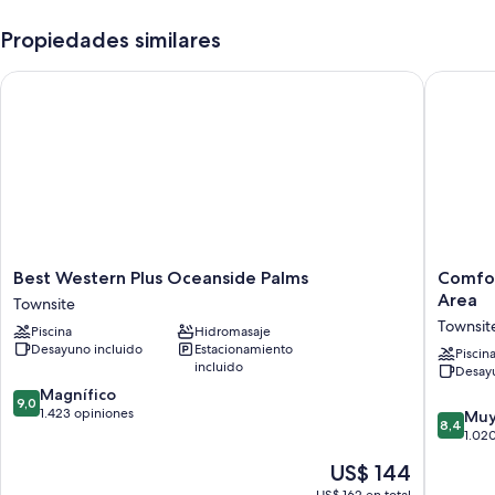
cenas, platillos sencillos y happy hour. Los huéspedes podrán
mantenerse conectados con wifi gratis en la habitación. Además, la
Propiedades similares
propiedad cuenta con un servicio de lavandería/tintorería y un bar.
También se incluyen los siguientes beneficios:
Best Western Plus Oceanside Palms
Comfort 
Una piscina al aire libre con sillones reclinables de piscina y
sombrillas
Estacionamiento con cargo, 3 salas de reuniones y servicio de
lavandería
Un dispensador de agua, un ascensor y un salón de eventos
Una caja de seguridad en la recepción, organización de bodas y
recepción disponible las 24 horas
Best
Comfort
Best Western Plus Oceanside Palms
Comfor
Los huéspedes dejan excelentes opiniones sobre la atención del
Western
Suites
Area
Townsite
personal y la ubicación
Plus
Oceansi
Townsit
Piscina
Hidromasaje
Oceanside
Camp
Características de las habitaciones
Desayuno incluido
Estacionamiento
Palms
Pendlet
Piscin
incluido
Desayu
Townsite
Area
Las 149 habitaciones tienen comodidades como cajas de seguridad con
9.0
Magnífico
Townsit
espacio para laptops y espacios para trabajar con laptops. Además,
9,0
de
1.423 opiniones
8.4
Muy
brindan servicios como wifi gratis y sillas de escritorio. Los huéspedes
8,4
10,
de
1.02
hablan muy bien sobre la limpieza de las habitaciones en esta
Magnífico,
10,
propiedad.
El
US$ 144
1.423
Muy
precio
opiniones
También se incluyen los siguientes beneficios adicionales en todas las
bueno,
US$ 162 en total