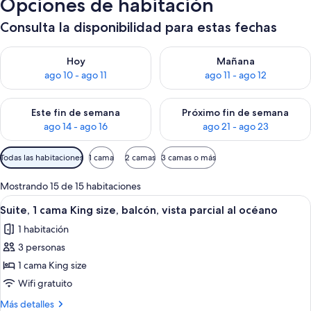
Opciones de habitación
Consulta la disponibilidad para estas fechas
Consulta la disponibilidad para hoy ago 10 - ago 11
Consulta la disponibilidad par
Hoy
Mañana
ago 10 - ago 11
ago 11 - ago 12
Consulta la disponibilidad para este fin de semana ago 14 - ag
Consulta la disponibilidad pa
Este fin de semana
Próximo fin de semana
ago 14 - ago 16
ago 21 - ago 23
Filtros
Todas las habitaciones
1 cama
2 camas
3 camas o más
disponibles
para
Mostrando 15 de 15 habitaciones
las
Ver
Habitación de hotel con cama, escritor
6
Suite, 1 cama King size, balcón, vista parcial al océano
habitaciones
todas
1 habitación
las
3 personas
fotos
de
1 cama King size
Suite,
Wifi gratuito
1
Más
Más detalles