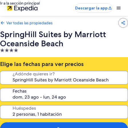
Ir a la sección principal
Descargar la app
Ver todas las propiedades
SpringHill Suites by Marriott
Oceanside Beach
Propiedad
de
4.0
Elige las fechas para ver precios
estrellas
¿Adónde quieres ir?
Fechas
Huéspedes