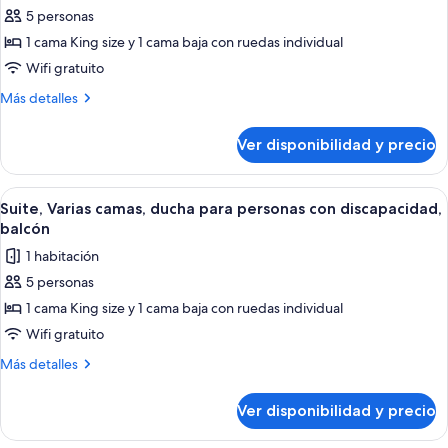
fotos
océano
5 personas
de
1 cama King size y 1 cama baja con ruedas individual
Suite,
Varias
Wifi gratuito
camas,
Más
Más detalles
notificación
detalles
sobre
para
Ver disponibilidad y precio
Suite,
personas
Varias
con
camas,
Ver
Cubrecamas, caja de seguridad en la ha
5
discapacidad
notificación
Suite, Varias camas, ducha para personas con discapacidad,
todas
para
auditiva
balcón
personas
las
(Roll-
1 habitación
con
fotos
in
discapacidad
5 personas
de
auditiva
Shower)
1 cama King size y 1 cama baja con ruedas individual
Suite,
(Roll-
in
Varias
Wifi gratuito
Shower)
camas,
Más
Más detalles
ducha
detalles
sobre
para
Ver disponibilidad y precio
Suite,
personas
Varias