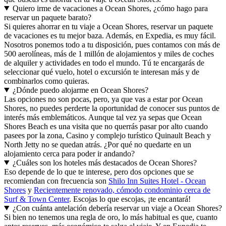
Quiero irme de vacaciones a Ocean Shores, ¿cómo hago para
reservar un paquete barato?
Si quieres ahorrar en tu viaje a Ocean Shores, reservar un paquete
de vacaciones es tu mejor baza. Además, en Expedia, es muy fácil.
Nosotros ponemos todo a tu disposición, pues contamos con más de
500 aerolíneas, más de 1 millón de alojamientos y miles de coches
de alquiler y actividades en todo el mundo. Tú te encargarás de
seleccionar qué vuelo, hotel o excursión te interesan más y de
combinarlos como quieras.
¿Dónde puedo alojarme en Ocean Shores?
Las opciones no son pocas, pero, ya que vas a estar por Ocean
Shores, no puedes perderte la oportunidad de conocer sus puntos de
interés más emblemáticos. Aunque tal vez ya sepas que Ocean
Shores Beach es una visita que no querrás pasar por alto cuando
pasees por la zona, Casino y complejo turístico Quinault Beach y
North Jetty no se quedan atrás. ¿Por qué no quedarte en un
alojamiento cerca para poder ir andando?
¿Cuáles son los hoteles más destacados de Ocean Shores?
Eso depende de lo que te interese, pero dos opciones que se
recomiendan con frecuencia son
Shilo Inn Suites Hotel - Ocean
Shores
y
Recientemente renovado, cómodo condominio cerca de
Surf & Town Center
. Escojas lo que escojas, ¡te encantará!
¿Con cuánta antelación debería reservar un viaje a Ocean Shores?
Si bien no tenemos una regla de oro, lo más habitual es que, cuanto