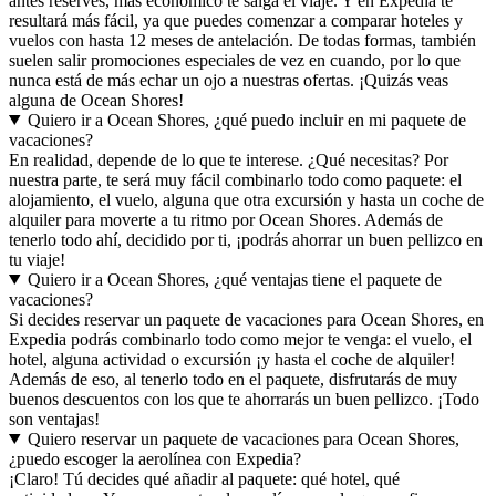
antes reserves, más económico te salga el viaje. Y en Expedia te
resultará más fácil, ya que puedes comenzar a comparar hoteles y
vuelos con hasta 12 meses de antelación. De todas formas, también
suelen salir promociones especiales de vez en cuando, por lo que
nunca está de más echar un ojo a nuestras ofertas. ¡Quizás veas
alguna de Ocean Shores!
Quiero ir a Ocean Shores, ¿qué puedo incluir en mi paquete de
vacaciones?
En realidad, depende de lo que te interese. ¿Qué necesitas? Por
nuestra parte, te será muy fácil combinarlo todo como paquete: el
alojamiento, el vuelo, alguna que otra excursión y hasta un coche de
alquiler para moverte a tu ritmo por Ocean Shores. Además de
tenerlo todo ahí, decidido por ti, ¡podrás ahorrar un buen pellizco en
tu viaje!
Quiero ir a Ocean Shores, ¿qué ventajas tiene el paquete de
vacaciones?
Si decides reservar un paquete de vacaciones para Ocean Shores, en
Expedia podrás combinarlo todo como mejor te venga: el vuelo, el
hotel, alguna actividad o excursión ¡y hasta el coche de alquiler!
Además de eso, al tenerlo todo en el paquete, disfrutarás de muy
buenos descuentos con los que te ahorrarás un buen pellizco. ¡Todo
son ventajas!
Quiero reservar un paquete de vacaciones para Ocean Shores,
¿puedo escoger la aerolínea con Expedia?
¡Claro! Tú decides qué añadir al paquete: qué hotel, qué