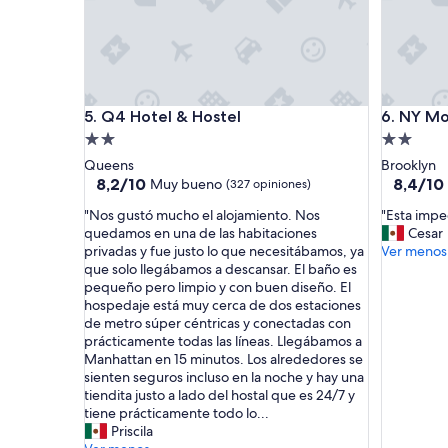
y
t
i
e
n
d
Q4 Hotel & Hostel
NY Moor
5. Q4 Hotel & Hostel
6. NY Mo
a
Propiedad
Propieda
s
c
de
de
Queens
Brooklyn
e
2.0
2.0
8.2
8.4
8,2/10
8,4/10
Muy bueno
(327 opiniones)
r
de
de
estrellas
estrellas
c
"
"
"Nos gustó mucho el alojamiento. Nos
"Esta impe
10,
10,
a
N
E
quedamos en una de las habitaciones
Cesar
Muy
Muy
d
o
s
privadas y fue justo lo que necesitábamos, ya
Ver menos
bueno,
bueno,
e
s
t
que solo llegábamos a descansar. El baño es
(327
(730
t
g
a
pequeño pero limpio y con buen diseño. El
opiniones)
opinione
o
u
i
hospedaje está muy cerca de dos estaciones
d
s
m
de metro súper céntricas y conectadas con
o
t
p
prácticamente todas las líneas. Llegábamos a
t
ó
e
Manhattan en 15 minutos. Los alrededores se
i
m
c
sienten seguros incluso en la noche y hay una
p
u
a
tiendita justo a lado del hostal que es 24/7 y
o
c
b
tiene prácticamente todo lo...
y
h
l
Priscila
a
o
e