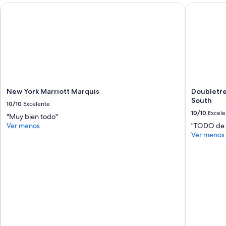
New York Marriott Marquis
Doubletree
New York Marriott Marquis
Doubletre
South
10/10
Excelente
10/10
Excele
"Muy bien todo"
Ver menos
"TODO de E
Ver menos