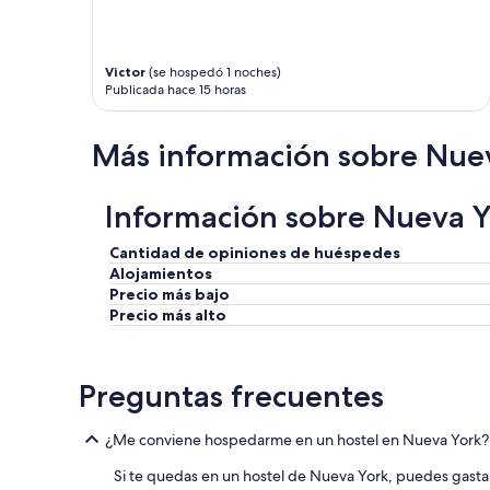
e
i
d
v
e
a
r
d
Victor
(se hospedó 1 noches)
e
a
Publicada hace 15 horas
c
s
o
y
r
f
Más información sobre Nue
r
u
e
e
r
j
Información sobre Nueva Yo
b
u
u
s
Cantidad de opiniones de huéspedes
e
t
Alojamientos
n
o
Precio más bajo
a
l
Precio más alto
p
o
a
q
r
u
t
e
Preguntas frecuentes
e
n
d
e
e
c
¿Me conviene hospedarme en un hostel en Nueva York?
M
e
a
Si te quedas en un hostel de Nueva York, puedes gastar 
s