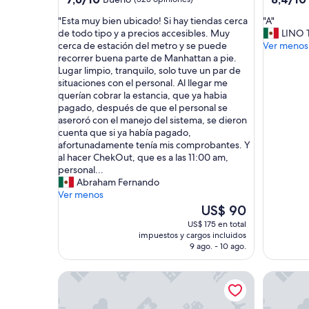
de
de
estrellas
estrellas
"
"
"Esta muy bien ubicado! Si hay tiendas cerca
"A"
10,
10,
E
A
de todo tipo y a precios accesibles. Muy
LINO
Bueno,
Muy
s
"
cerca de estación del metro y se puede
Ver menos
(323
bueno,
t
recorrer buena parte de Manhattan a pie.
opiniones)
(456
a
Lugar limpio, tranquilo, solo tuve un par de
opinione
m
situaciones con el personal. Al llegar me
u
querían cobrar la estancia, que ya habia
y
pagado, después de que el personal se
b
aseroró con el manejo del sistema, se dieron
i
cuenta que si ya había pagado,
e
afortunadamente tenía mis comprobantes. Y
n
al hacer ChekOut, que es a las 11:00 am,
u
personal...
b
Abraham Fernando
i
Ver menos
c
El
US$ 90
a
precio
US$ 175 en total
d
actual
impuestos y cargos incluidos
o
es
9 ago. - 10 ago.
!
de
S
US$ 90
Q4 Hotel & Hostel
NY Moor
i
h
a