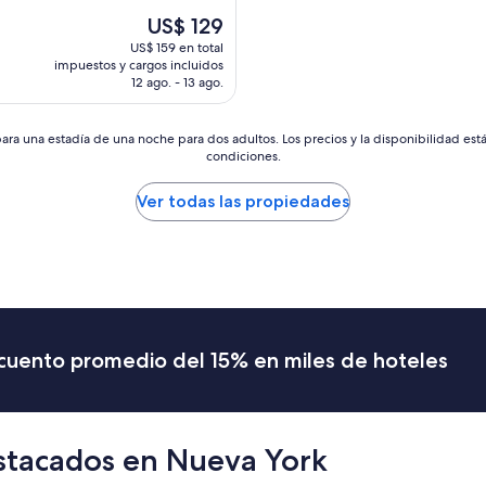
El
US$ 129
precio
US$ 159 en total
actual
impuestos y cargos incluidos
es
12 ago. - 13 ago.
de
US$ 129
ara una estadía de una noche para dos adultos. Los precios y la disponibilidad est
condiciones.
Ver todas las propiedades
scuento promedio del 15% en miles de hoteles
stacados en Nueva York