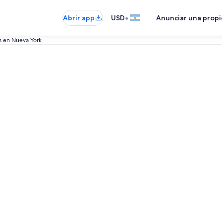
•
Abrir app
USD
Anunciar una prop
s en Nueva York