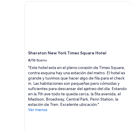
s
dos
Sheraton New York Times Square Hotel
a
e
adultos.
d
n
Los
e
u
precios
e
n
y
s
a
la
t
d
disponibilidad
a
e
están
c
l
sujetos
i
a
a
ó
Sheraton New York Times Square Hotel
s
cambios.
n
h
Es
8/10
Bueno
d
a
posible
"Este hotel esta en el pleno corazón de Times Square,
e
b
que
contra esquina hay una estación del metro. El hotel es
l
i
se
grande y tuvimos que hacer algo de fila para el check
m
t
apliquen
in. Las habitaciones son pequeñas pero cómodas y
e
a
más
suficientes para descansar del ajetreo del día. Estando
t
c
términos
en la 7th ave todo te queda cerca, la 5ta avenida, el
r
i
y
Madison, Broadway, Central Park, Penn Station, la
o
o
condiciones.
estación de Tren. Excelente ubicación."
y
n
Ver menos
s
e
e
s
p
p
u
r