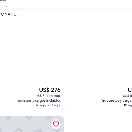
de
estrellas
31
10,
 TONATIUH
Excelente,
(987
opiniones)
s)
El
El
US$ 276
U
precio
pr
US$ 321 en total
US$ 1
actual
ac
impuestos y cargos incluidos
impuestos y cargos
es
es
16 ago. - 17 ago.
10 ag
de
d
US$ 276
US
e Hostel