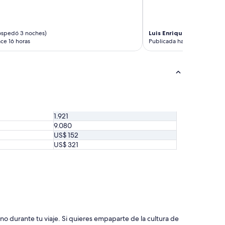
m
e
.
T
ospedó 3 noches)
Luis Enrique
(se hospedó 
h
ce 16 horas
Publicada hace 17 horas
e
r
e
a
r
e
s
e
1.921
v
9.080
e
US$ 152
r
US$ 321
a
l
s
h
o
p
s
,
m
no durante tu viaje. Si quieres empaparte de la cultura de