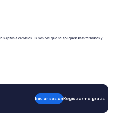
c
l
a
y
s
a
n
án sujetos a cambios. Es posible que se apliquen más términos y
d
I
f
e
l
t
s
a
f
e
w
Iniciar sesión
Registrarme gratis
a
l
k
i
n
g
f