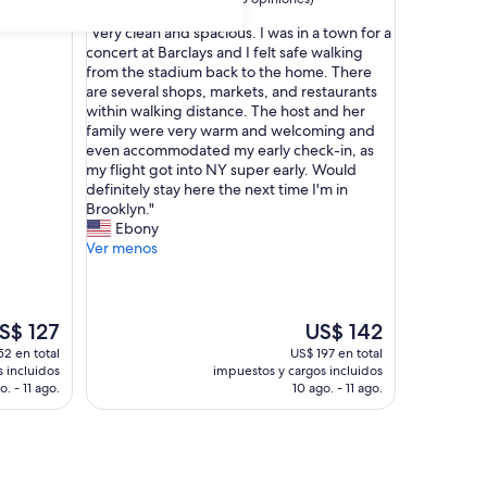
de
estrellas
"
"Very clean and spacious. I was in a town for a
10,
V
concert at Barclays and I felt safe walking
Magnífico,
e
from the stadium back to the home. There
(85
r
are several shops, markets, and restaurants
opiniones)
y
within walking distance. The host and her
c
family were very warm and welcoming and
l
even accommodated my early check-in, as
e
my flight got into NY super early. Would
a
definitely stay here the next time I'm in
n
Brooklyn."
a
Ebony
n
Ver menos
d
s
p
a
El
S$ 127
US$ 142
c
ecio
precio
52 en total
US$ 197 en total
i
tual
actual
 incluidos
impuestos y cargos incluidos
o
es
o. - 11 ago.
10 ago. - 11 ago.
u
e
de
s
$ 127
US$ 142
.
I
w