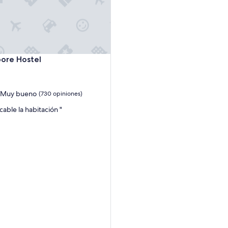
e Hostel
ore Hostel
d
Muy bueno
(730 opiniones)
cable la habitación "
s)