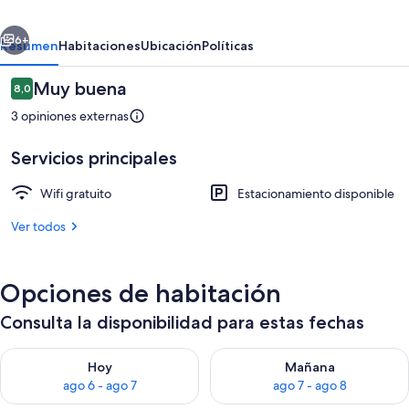
Rooms
erior
Siguiente
Double
6+
Resumen
Habitaciones
Ubicación
Políticas
42
Opiniones
Muy buena
8,0
8,0 de 10
3 opiniones externas
Servicios principales
Wifi gratuito
Estacionamiento disponible
Ver todos
Lobby
Opciones de habitación
Consulta la disponibilidad para estas fechas
Consulta la disponibilidad para hoy ago 6 - ago 7
Consulta la disponibilidad pa
Hoy
Mañana
ago 6 - ago 7
ago 7 - ago 8