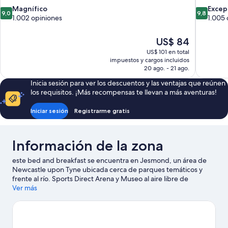
9.0
9.8
Magnífico
Excep
9,0
9,8
de
de
1.002 opiniones
1.005 
10,
10,
Magnífico,
Excepcion
El
US$ 84
1.002
1.005
precio
US$ 101 en total
opiniones
opiniones
actual
impuestos y cargos incluidos
es
20 ago. - 21 ago.
de
Inicia sesión para ver los descuentos y las ventajas que reúnen
US$ 84
los requisitos. ¡Más recompensas te llevan a más aventuras!
Iniciar sesión
Registrarme gratis
Información de la zona
este bed and breakfast se encuentra en Jesmond, un área de
Newcastle upon Tyne ubicada cerca de parques temáticos y
frente al río. Sports Direct Arena y Museo al aire libre de
Beamish son lugares emblemáticos, y quienes deseen hacer una
Ver más
actividad pueden visitar Quayside. ¿Quieres asistir a un evento o
partido mientras estás en la ciudad? Échale un vistazo a lo que
sucede en Campo de críquet Jasmond o Metro Radio Arena.
Visitar nuestra guía de viaje de Newcastle upon Tyne