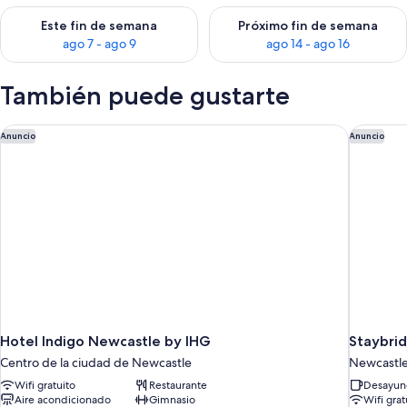
Consulta la disponibilidad para este fin de semana ago 7 - ag
Consulta la disponibilidad par
Este fin de semana
Próximo fin de semana
ago 7 - ago 9
ago 14 - ago 16
También puede gustarte
Hotel Indigo Newcastle by IHG
Staybrid
Anuncio
Anuncio
Hotel Indigo Newcastle by IHG
Staybri
Centro de la ciudad de Newcastle
Newcastl
Wifi gratuito
Restaurante
Desayuno
Aire acondicionado
Gimnasio
Wifi grat