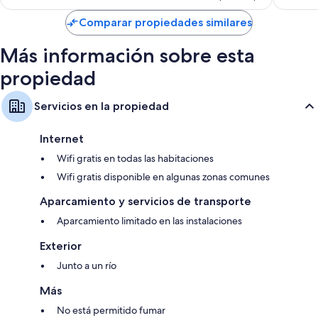
de
US$ 44
Comparar propiedades similares
Más información sobre esta
propiedad
Servicios en la propiedad
Internet
Wifi gratis en todas las habitaciones
Wifi gratis disponible en algunas zonas comunes
Aparcamiento y servicios de transporte
Aparcamiento limitado en las instalaciones
Exterior
Junto a un río
Más
No está permitido fumar