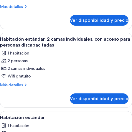
Premium,
Más
Más detalles
2
detalles
camas
sobre
Ver disponibilidad y precio
Habitación
individuales
Premium,
2
Ver
Una cama con ropa de cama blanca y 
5
camas
Habitación estándar, 2 camas individuales, con acceso para
todas
individuales
personas discapacitadas
las
1 habitación
fotos
2 personas
de
2 camas individuales
Habitación
estándar,
Wifi gratuito
2
Más
Más detalles
camas
detalles
sobre
individuales,
Ver disponibilidad y precio
Habitación
con
estándar,
acceso
2
Ver
Una cama bien hecha con sábanas bla
6
para
camas
Habitación estándar
todas
individuales,
personas
1 habitación
con
las
discapacitadas