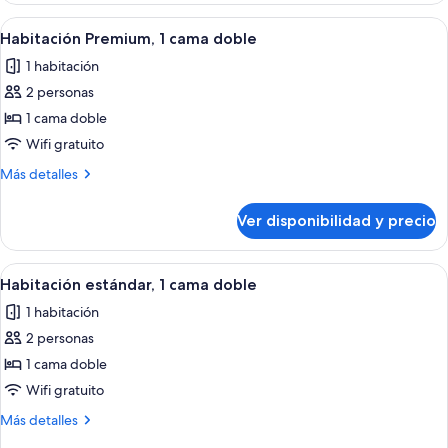
size
1
Ver
Una cama bien hecha con sábanas bla
3
cama
Habitación Premium, 1 cama doble
todas
King
1 habitación
size
las
2 personas
fotos
de
1 cama doble
Habitación
Wifi gratuito
Premium,
Más
Más detalles
1
detalles
cama
sobre
Ver disponibilidad y precio
Habitación
doble
Premium,
1
Ver
Una cama bien hecha con sábanas bla
6
cama
Habitación estándar, 1 cama doble
todas
doble
1 habitación
las
2 personas
fotos
de
1 cama doble
Habitación
Wifi gratuito
estándar,
Más
Más detalles
1
detalles