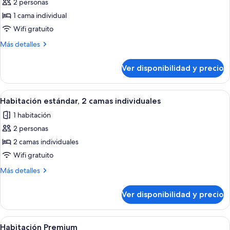
acceso
2 personas
fotos
para
de
1 cama individual
personas
Habitación
discapacitadas
Wifi gratuito
estándar
Más
Más detalles
detalles
sobre
Ver disponibilidad y precio
Habitación
estándar
Ver
Una cama con ropa de cama blanca y 
3
Habitación estándar, 2 camas individuales
todas
1 habitación
las
2 personas
fotos
de
2 camas individuales
Habitación
Wifi gratuito
estándar,
Más
Más detalles
2
detalles
camas
sobre
Ver disponibilidad y precio
Habitación
individuales
estándar,
2
Ver
Habitación de hotel con una cama grand
3
camas
Habitación Premium