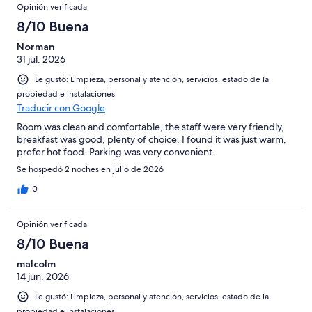
Opiniones
1005
Opinión verificada
opiniones
8/10 Buena
Norman
31 jul. 2026
Le gustó: Limpieza, personal y atención, servicios, estado de la
propiedad e instalaciones
Traducir con Google
Room was clean and comfortable, the staff were very friendly,
breakfast was good, plenty of choice, I found it was just warm,
prefer hot food. Parking was very convenient.
Se hospedó 2 noches en julio de 2026
0
Opinión verificada
8/10 Buena
malcolm
14 jun. 2026
Le gustó: Limpieza, personal y atención, servicios, estado de la
propiedad e instalaciones