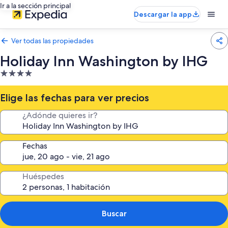
Ir a la sección principal
Descargar la app
Ver todas las propiedades
Holiday Inn Washington by IHG
Propiedad
de
4.0
Elige las fechas para ver precios
estrellas
¿Adónde quieres ir?
Fechas
Huéspedes
Buscar