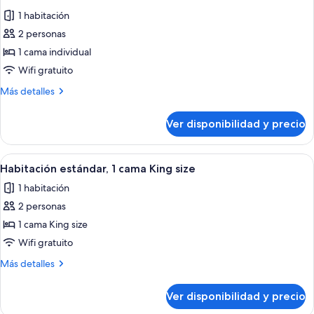
todas
individuales
1 habitación
las
2 personas
fotos
de
1 cama individual
Habitación
Wifi gratuito
Premium
Más
Más detalles
detalles
sobre
Ver disponibilidad y precio
Habitación
Premium
Ver
Habitación de hotel con una cama grand
4
Habitación estándar, 1 cama King size
todas
1 habitación
las
2 personas
fotos
de
1 cama King size
Habitación
Wifi gratuito
estándar,
Más
Más detalles
1
detalles
cama
sobre
Ver disponibilidad y precio
Habitación
King
estándar,