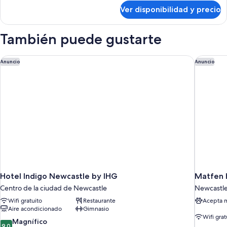
cama
sobre
Ver disponibilidad y precio
Habitación
doble
estándar,
1
También puede gustarte
cama
doble
Hotel Indigo Newcastle by IHG
Matfen H
Anuncio
Anuncio
Hotel Indigo Newcastle by IHG
Matfen H
Centro de la ciudad de Newcastle
Newcastl
Wifi gratuito
Restaurante
Acepta 
Aire acondicionado
Gimnasio
Wifi grat
9.0
Magnífico
9,0