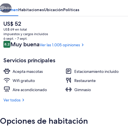
by
erior
Siguiente
IHG
60+
Resumen
Habitaciones
Ubicación
Políticas
El
US$ 52
precio
US$ 69 en total
actual
impuestos y cargos incluidos
es
6 sept. - 7 sept.
de
Opiniones
Muy buena
8,2
Ver las 1.005 opiniones
8,2 de 10
US$ 52
Servicios principales
Exterior
Acepta mascotas
Estacionamiento incluido
Wifi gratuito
Restaurante
Aire acondicionado
Gimnasio
Ver todos
Opciones de habitación