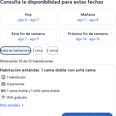
Consulta la disponibilidad para estas fechas
Consulta la disponibilidad para hoy ago 6 - ago 7
Consulta la disponibilidad pa
Hoy
Mañana
ago 6 - ago 7
ago 7 - ago 8
Consulta la disponibilidad para este fin de semana ago 7 - ag
Consulta la disponibilidad par
Este fin de semana
Próximo fin de semana
ago 7 - ago 9
ago 14 - ago 16
Filtros
Todas las habitaciones
1 cama
2 camas
disponibles
para
Mostrando 10 de 10 habitaciones
las
Ver
Una cama bien hecha con sábanas bla
6
Habitación estándar, 1 cama doble con sofá cama
habitaciones
todas
1 habitación
las
4 personas
fotos
de
1 cama doble y 1 sofá cama doble
Habitación
Wifi gratuito
estándar,
Más
Más detalles
1
detalles
cama
sobre