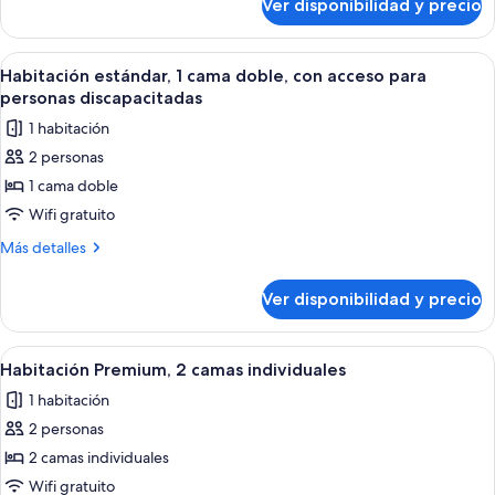
Ver disponibilidad y precio
Habitación
doble
estándar,
con
1
Ver
Una cama bien hecha con sábanas bla
sofá
8
cama
Habitación estándar, 1 cama doble, con acceso para
todas
doble
cama
personas discapacitadas
con
las
1 habitación
sofá
fotos
cama
2 personas
de
1 cama doble
Habitación
estándar,
Wifi gratuito
1
Más
Más detalles
cama
detalles
sobre
doble,
Ver disponibilidad y precio
Habitación
con
estándar,
acceso
1
Ver
Habitación de hotel con dos camas, un 
3
para
cama
Habitación Premium, 2 camas individuales
todas
doble,
personas
1 habitación
con
las
discapacitadas
acceso
2 personas
fotos
para
de
2 camas individuales
personas
Habitación
discapacitadas
Wifi gratuito