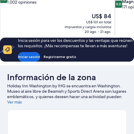
9.0
Magní
de
1.002 opiniones
9,0
de
171 op
10,
10,
Magnífico,
El
US$ 84
Magnífico
1.002
precio
US$ 101 en total
171
opiniones
actual
impuestos y cargos incluidos
opiniones
es
20 ago. - 21 ago.
de
Inicia sesión para ver los descuentos y las ventajas que reúnen
US$ 84
los requisitos. ¡Más recompensas te llevan a más aventuras!
Iniciar sesión
Registrarme gratis
Información de la zona
Holiday Inn Washington by IHG se encuentra en Washington.
Museo al aire libre de Beamish y Sports Direct Arena son lugares
emblemáticos, y quienes deseen hacer una actividad pueden
visitar Quayside. También vale la pena conocer Beamish
Ver más
Adventure Park (parque de aventuras) y Circuito de karts
Karting North East. Encontrarás muchas opciones para conocer
la zona con actividades como golf.
Visitar nuestra guía de viaje
de Washington