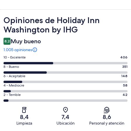
Opiniones
Opiniones de Holiday Inn
Washington by IHG
Muy bueno
8,2
1.005 opiniones
Evaluación:
10 - Excelente
406
10
Evaluación:
8 - Bueno
351
-
8
Excelente.
Evaluación:
6 - Aceptable
148
-
406
6
Bueno.
Evaluación:
4 - Mediocre
58
de
-
351
4
1005
Aceptable.
Evaluación:
2 - Terrible
42
de
-
opiniones
148
2
1005
Mediocre.
de
-
opiniones
58
1005
Terrible.
de
8,4
7,4
8,6
opiniones
42
1005
Limpieza
Ubicación
Personal y atención
de
opiniones