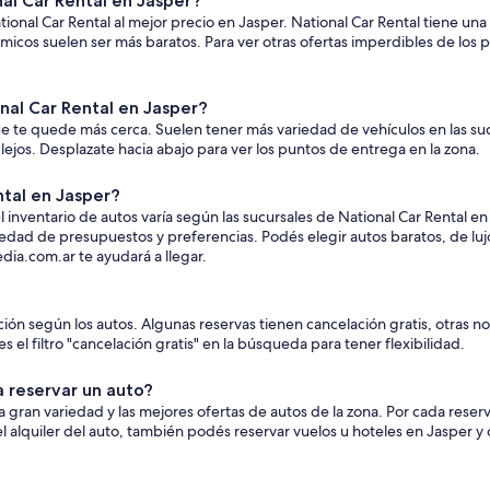
al Car Rental en Jasper?
onal Car Rental al mejor precio en Jasper. National Car Rental tiene una
micos suelen ser más baratos. Para ver otras ofertas imperdibles de los 
nal Car Rental en Jasper?
que te quede más cerca. Suelen tener más variedad de vehículos en las su
lejos. Desplazate hacia abajo para ver los puntos de entrega en la zona.
ntal en Jasper?
el inventario de autos varía según las sucursales de National Car Rental 
edad de presupuestos y preferencias. Podés elegir autos baratos, de lujo
ia.com.ar te ayudará a llegar.
ación según los autos. Algunas reservas tienen cancelación gratis, otras 
 el filtro "cancelación gratis" en la búsqueda para tener flexibilidad.
a reservar un auto?
 gran variedad y las mejores ofertas de autos de la zona. Por cada rese
 el alquiler del auto, también podés reservar vuelos u hoteles en Jasper