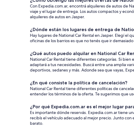
¿Cómo obtengo las mejores ofertas de Nation
Con Expedia.com.ar, encontrá alquileres de autos de Nati
viaje y el lugar de entrega. Los autos compactos y econó
alquileres de autos en Jasper.
¿Dónde están los lugares de entrega de Natio
Hay lugares de National Car Rental en Jasper. Elegí el 
oficinas de los barrios es que no tenés que ir demasiado 
¿Qué autos puedo alquilar en National Car Re
National Car Rental tiene diferentes categorías. Si bien 
adaptará a tus necesidades. Buscá entre una amplia vari
deportivos, sedanes y más. Adonde sea que vayas, Exped
¿En qué consiste la política de cancelación?
National Car Rental tiene diferentes políticas de cancel
entender los términos de la oferta. Te sugerimos que uses
¿Por qué Expedia.com.ar es el mejor lugar par
Es importante dónde reservás. Expedia.com.ar tiene una
recibís el vehículo adecuado al mejor precio. Junto con
barato.