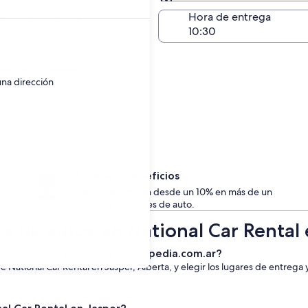
Devolución en el mismo 
a de devolución
Hora de entrega
go
nes o adultos mayores.
una dirección
Accede a beneficios
Los socios ahorran desde un 10% en más de un
millón de alquileres de auto.
es de autos en National Car Rental
al Car Rental en Jasper con Expedia.com.ar?
 National Car Rental en Jasper, Alberta, y elegir los lugares de entrega