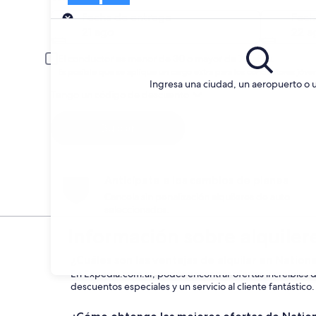
Entrega
Fecha de entrega
Fech
21 ago
22 a
El conductor es menor de 30 o mayor de 70 años.
Es posible que se aplique un cargo extra para los conductores jóve
Ingresa una ciudad, un aeropuerto o 
Tengo un código de descuento
Buscar
Anticípate a los cambios de planes
Cancela sin penalización alquileres de auto
seleccionados.
Información sobre alquiler
¿Cuáles son las ventajas de alquilar en Nation
En Expedia.com.ar, podés encontrar ofertas increíbles de
descuentos especiales y un servicio al cliente fantástico.