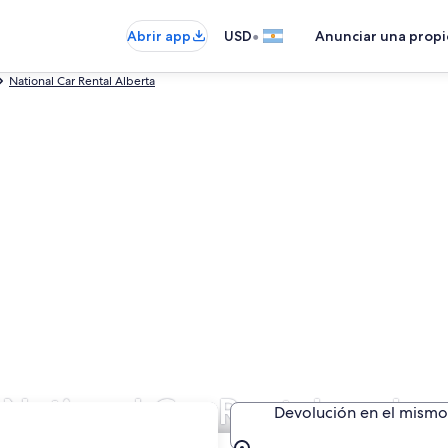
•
Abrir app
USD
Anunciar una prop
National Car Rental Alberta
 National Car Rental en Jas
Devolución en el mismo 