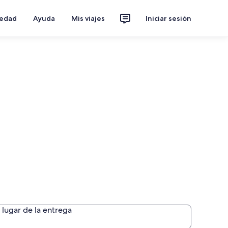
iedad
Ayuda
Mis viajes
Iniciar sesión
per
lugar de la entrega