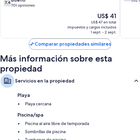
de
532 
7,4
de
701 opiniones
10,
10,
Bueno,
El
US$ 41
Bueno,
532
precio
701
US$ 47 en total
opinion
actual
impuestos y cargos incluidos
opiniones
es
1 sept. - 2 sept.
de
US$ 41
Comparar propiedades similares
Más información sobre esta
propiedad
Servicios en la propiedad
Playa
Playa cercana
Piscina/spa
Piscina al aire libre de temporada
Sombrillas de piscina
Tumbonas de piscina