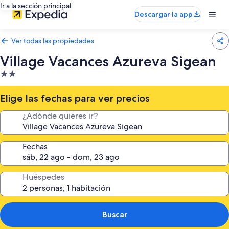
Ir a la sección principal
Descargar la app
Ver todas las propiedades
Village Vacances Azureva Sigean
Propiedad
de
2.0
Elige las fechas para ver precios
estrellas
¿Adónde quieres ir?
Fechas
Huéspedes
Buscar