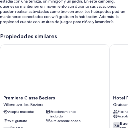
estadía con una terraza, un minigolf y un jardín. En este camping,
quienes se mantienen en movimiento aun durante sus vacaciones
pueden realizar actividades como tiro con arco. Los huéspedes podrán
mantenerse conectados con wifi gratis en la habitación. Además, la
propiedad cuenta con un área de juegos para niños y lavandería.
También se incluyen los siguientes beneficios:
Propiedades similares
Una piscina al aire libre de temporada y una piscina para niños con
sillones reclinables de piscina y sombrillas
Premiere Classe Beziers
Hotel P
Estacionamiento gratis
Áreas para no fumadores, juegos y asistencia turística y para la
compra de entradas
Características de las habitaciones
Las 65 habitaciones cuentan con comodidades como áreas de descanso
separadas. También incluyen otros servicios como wifi gratis.
Premiere
Hotel
Premiere Classe Beziers
Hotel 
También se incluyen los siguientes beneficios adicionales en todas las
Classe
Phoebu
habitaciones:
Villeneuve-les-Beziers
Gruissa
Beziers
Garden
Acepta mascotas
Estacionamiento
Piscin
Baños con duchas
Villeneuve-
&
incluido
Acept
les-
Spa
Terrazas privadas, áreas de descanso separadas y cocinas
Wifi gratuito
Aire acondicionado
Beziers
Gruissa
7.8
Bue
7,8
7.4
Bueno