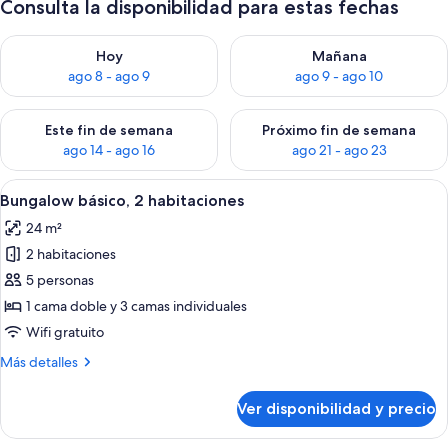
Consulta la disponibilidad para estas fechas
Consulta la disponibilidad para hoy ago 8 - ago 9
Consulta la disponibilidad pa
Hoy
Mañana
ago 8 - ago 9
ago 9 - ago 10
Consulta la disponibilidad para este fin de semana ago 14 - ag
Consulta la disponibilidad pa
Este fin de semana
Próximo fin de semana
ago 14 - ago 16
ago 21 - ago 23
Ver
Una cama bien hecha con dos almohada
5
Bungalow básico, 2 habitaciones
todas
24 m²
las
2 habitaciones
fotos
de
5 personas
Bungalow
1 cama doble y 3 camas individuales
básico,
Wifi gratuito
2
Más
Más detalles
habitaciones
detalles
sobre
Ver disponibilidad y precio
Bungalow
básico,