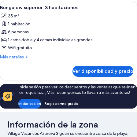
2
Ver
Una cocina compacta con electrodomést
6
habitaciones
Bungalow superior, 3 habitaciones
todas
35 m²
las
1 habitación
fotos
de
6 personas
Bungalow
1 cama doble y 4 camas individuales grandes
superior,
Wifi gratuito
3
Más
Más detalles
habitaciones
detalles
sobre
Ver disponibilidad y precio
Bungalow
superior,
3
Inicia sesión para ver los descuentos y las ventajas que reúnen
habitaciones
los requisitos. ¡Más recompensas te llevan a más aventuras!
Iniciar sesión
Registrarme gratis
Información de la zona
Village Vacances Azureva Sigean se encuentra cerca de la playa,