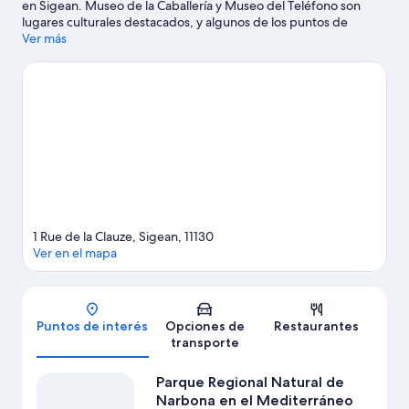
en Sigean. Museo de la Caballería y Museo del Teléfono son
lugares culturales destacados, y algunos de los puntos de
interés del área incluyen Reserve Africaine Sigean (reserva) y
Ver más
Carrusel del Parque Lutin. ¿Viajas con niños? No te pierdas
Aquajet Parque Canaima, o asiste a un evento o partido en
Estadio Parc des sports et de l'amitié. Las actividades como
snorkel y ski acuático ofrecen una gran oportunidad de disfrutar
del agua y, si buscas un poco de adrenalina, puedes hacer
caminatas o ciclismo en senderos y ciclismo en los alrededores.
Visitar nuestra guía de viaje de Sigean
Ver más estacionamientos para casas rodantes en
Sigean
1 Rue de la Clauze, Sigean, 11130
Ver en el mapa
Mapa
Puntos de interés
Opciones de
Restaurantes
transporte
Parque Regional Natural de
Narbona en el Mediterráneo