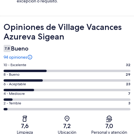
excepción o requisito.
Opiniones
Opiniones de Village Vacances
Azureva Sigean
Bueno
7,8
94 opiniones
Evaluación:
10 - Excelente
32
10
Evaluación:
8 - Bueno
29
-
8
Excelente.
Evaluación:
6 - Aceptable
23
-
32
6
Bueno.
Evaluación:
4 - Mediocre
7
de
-
29
4
94
Aceptable.
Evaluación:
2 - Terrible
3
de
-
opiniones
23
2
94
Mediocre.
de
-
opiniones
7
94
Terrible.
de
7,6
7,2
7,0
opiniones
3
94
Limpieza
Ubicación
Personal y atención