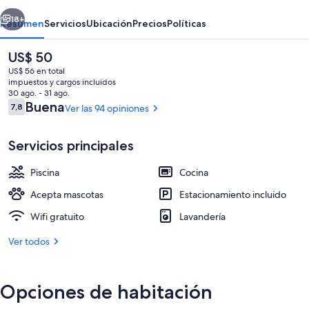
Sigean
erior
Siguiente
18+
Resumen
Servicios
Ubicación
Precios
Políticas
El
US$ 50
precio
US$ 56 en total
actual
impuestos y cargos incluidos
es
30 ago. - 31 ago.
de
Opiniones
Buena
7,8
Ver las 94 opiniones
7,8 de 10
US$ 50
Servicios principales
Una piscina al aire libre de temporada,
Piscina
Cocina
Acepta mascotas
Estacionamiento incluido
Wifi gratuito
Lavandería
Ver todos
Opciones de habitación