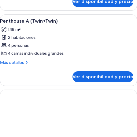
Ver disponibilidad y precio
Penthouse
C
(Twin)
Ver
Un balcón con sillas de mimbre y una 
6
Penthouse A (Twin+Twin)
todas
148 m²
las
2 habitaciones
fotos
de
4 personas
Penthouse
4 camas individuales grandes
A
Más
Más detalles
(Twin+Twin)
detalles
sobre
Ver disponibilidad y precio
Penthouse
A
(Twin+Twin)