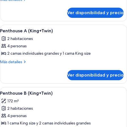
(Twin+Twin)
detalles
sobre
Ver disponibilidad y precio
Penthouse
B
(Twin+Twin)
Ver
Un balcón con sillas de mimbre y una 
5
Penthouse A (King+Twin)
todas
2 habitaciones
las
4 personas
fotos
de
2 camas individuales grandes y 1 cama King size
Penthouse
Más
Más detalles
A
detalles
sobre
(King+Twin)
Ver disponibilidad y precio
Penthouse
A
(King+Twin)
Ver
Un balcón con sillas de mimbre y una 
5
Penthouse B (King+Twin)
todas
172 m²
las
2 habitaciones
fotos
de
4 personas
Penthouse
1 cama King size y 2 camas individuales grandes