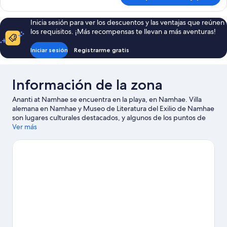
Inicia sesión para ver los descuentos y las ventajas que reúnen
los requisitos. ¡Más recompensas te llevan a más aventuras!
Iniciar sesión
Registrarme gratis
Información de la zona
Ananti at Namhae se encuentra en la playa, en Namhae. Villa
alemana en Namhae y Museo de Literatura del Exilio de Namhae
son lugares culturales destacados, y algunos de los puntos de
interés del área incluyen Jardín Seomi y Proyecto de Almacén
Ver más
de Piedra DolChangGo. ¿Quieres asistir a un evento o partido
mientras estás en la ciudad? Échale un vistazo a lo que sucede
en Jinnan Sports Park (complejo deportivo) o Expo Takgoojang.
Encontrarás muchas opciones para disfrutar del agua con
actividades como paseos en velero.
Visitar nuestra guía de viaje
de Namhae