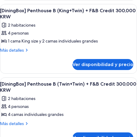
F&B
A
Ver
Un balcón con sillas de mimbre y una 
4
(Twin+Twin)
Credit
[DiningBox] Penthouse B (King+Twin) + F&B Credit 300,000
todas
+
KRW
300,000
F&B
las
KRW
2 habitaciones
Credit
fotos
300,000
4 personas
de
KRW
1 cama King size y 2 camas individuales grandes
[DiningBox]
Penthouse
Más
Más detalles
detalles
B
sobre
(King+Twin)
Ver disponibilidad y precio
[DiningBox]
+
Penthouse
F&B
B
Ver
Una habitación de hotel moderna con d
6
(King+Twin)
Credit
[DiningBox] Penthouse B (Twin+Twin) + F&B Credit 300,000
todas
+
KRW
300,000
F&B
las
KRW
2 habitaciones
Credit
fotos
300,000
4 personas
de
KRW
4 camas individuales grandes
[DiningBox]
Penthouse
Más
Más detalles
detalles
B
sobre
(Twin+Twin)