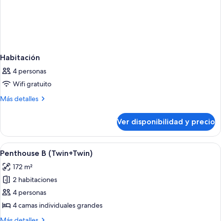
Habitación
4 personas
Wifi gratuito
Más
Más detalles
detalles
sobre
Ver disponibilidad y precio
Habitación
Ver
Una sala de estar moderna con sofá, mes
5
Penthouse B (Twin+Twin)
todas
172 m²
las
2 habitaciones
fotos
de
4 personas
Penthouse
4 camas individuales grandes
B
Más
Más detalles