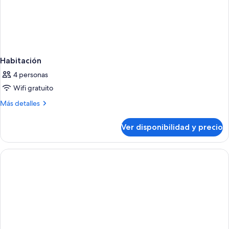
Habitación
4 personas
Wifi gratuito
Más
Más detalles
detalles
sobre
Ver disponibilidad y precio
Habitación