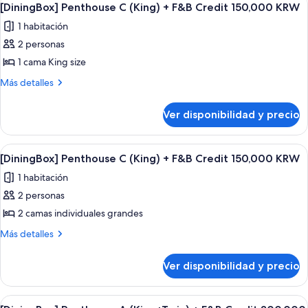
3
(Twin+Twin)
Credit
[DiningBox] Penthouse C (King) + F&B Credit 150,000 KRW
todas
+
150,000
1 habitación
F&B
las
KRW
Credit
2 personas
fotos
150,000
de
1 cama King size
KRW
[DiningBox]
Más
Más detalles
Penthouse
detalles
sobre
C
Ver disponibilidad y precio
[DiningBox]
(King)
Penthouse
+
C
Ver
Un balcón con sillas de mimbre y una 
5
F&B
(King)
[DiningBox] Penthouse C (King) + F&B Credit 150,000 KRW
todas
+
Credit
1 habitación
F&B
las
150,000
Credit
2 personas
fotos
KRW
150,000
de
2 camas individuales grandes
KRW
[DiningBox]
Más
Más detalles
Penthouse
detalles
sobre
C
Ver disponibilidad y precio
[DiningBox]
(King)
Penthouse
+
C
Ver
Un balcón con sillas de mimbre y una 
5
(King)