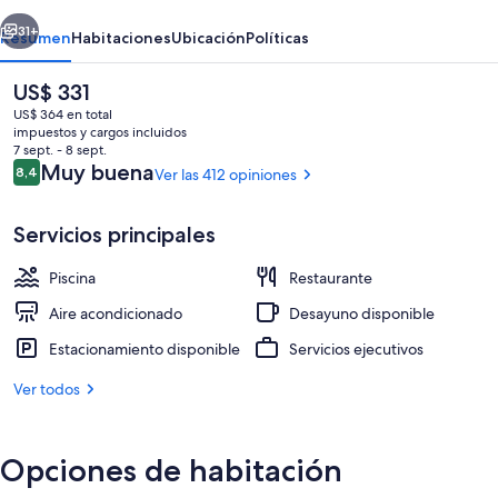
erior
Siguiente
31+
Resumen
Habitaciones
Ubicación
Políticas
El
US$ 331
precio
US$ 364 en total
actual
impuestos y cargos incluidos
es
7 sept. - 8 sept.
de
Opiniones
Muy buena
8,4
Ver las 412 opiniones
8,4 de 10
US$ 331
Servicios principales
Aguas termales
Piscina
Restaurante
Aire acondicionado
Desayuno disponible
Estacionamiento disponible
Servicios ejecutivos
Ver todos
Opciones de habitación