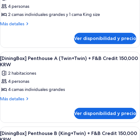
fotos
Credit
4 personas
de
50,000KRW/night
2 camas individuales grandes y 1 cama King size
[DiningBox]
Penthouse
Más
Más detalles
detalles
A
sobre
(King+Twin)
Ver disponibilidad y precio
[DiningBox]
+
Penthouse
F&B
A
Ver
Un balcón con sillas de mimbre y una 
6
(King+Twin)
Credit
[DiningBox] Penthouse A (Twin+Twin) + F&B Credit 150,000
todas
+
KRW
150,000
F&B
las
KRW
2 habitaciones
Credit
fotos
150,000
4 personas
de
KRW
4 camas individuales grandes
[DiningBox]
Penthouse
Más
Más detalles
detalles
A
sobre
(Twin+Twin)
Ver disponibilidad y precio
[DiningBox]
+
Penthouse
F&B
A
Ver
Un balcón con sillas de mimbre y una 
4
(Twin+Twin)
Credit
[DiningBox] Penthouse B (King+Twin) + F&B Credit 150,000
todas
+
KRW