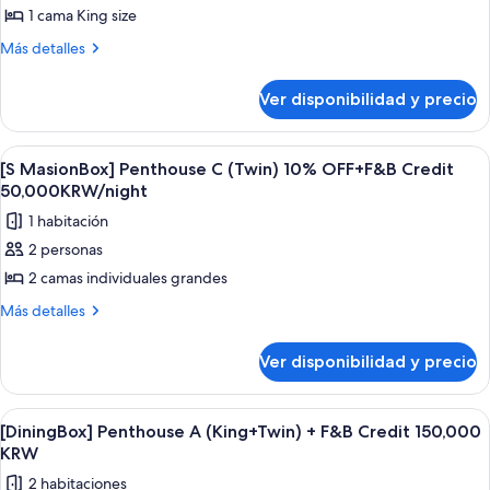
50,000KRW/night
1 cama King size
[S
MasionBox]
Más
Más detalles
detalles
Penthouse
sobre
C
Ver disponibilidad y precio
[S
(King)
MasionBox]
10%
Penthouse
Ver
Zona residencial con edificios de ap
1
C
OFF+F&B
[S MasionBox] Penthouse C (Twin) 10% OFF+F&B Credit
todas
(King)
50,000KRW/night
Credit
10%
las
50,000KRW/night
1 habitación
OFF+F&B
fotos
Credit
2 personas
de
50,000KRW/night
2 camas individuales grandes
[S
MasionBox]
Más
Más detalles
detalles
Penthouse
sobre
C
Ver disponibilidad y precio
[S
(Twin)
MasionBox]
10%
Penthouse
Ver
Un balcón con sillas de mimbre y una 
5
C
OFF+F&B
[DiningBox] Penthouse A (King+Twin) + F&B Credit 150,000
todas
(Twin)
KRW
Credit
10%
las
50,000KRW/night
2 habitaciones
OFF+F&B