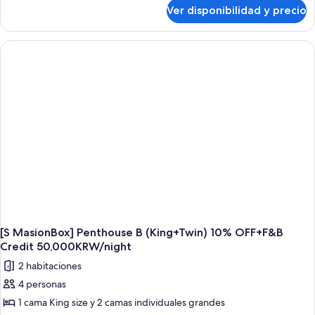
sobre
A
Ver disponibilidad y precio
[S
(Twin+Twin)
MasionBox]
10%
Penthouse
A
OFF+F&B
(Twin+Twin)
Credit
10%
50,000KRW/night
OFF+F&B
Credit
50,000KRW/night
[S MasionBox] Penthouse B (King+Twin) 10% OFF+F&B
Credit 50,000KRW/night
2 habitaciones
4 personas
1 cama King size y 2 camas individuales grandes