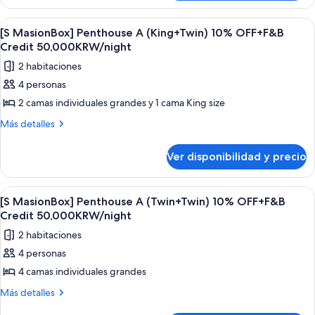
C
Laundry
Stay
Service
Service
(Twin)
Benefit]
Ver
Un balcón con sillas de mimbre y una 
1
Penthouse
+
[S MasionBox] Penthouse A (King+Twin) 10% OFF+F&B
todas
C
Credit 50,000KRW/night
F&B
(Twin)
las
Credit
2 habitaciones
+
fotos
KRW
F&B
4 personas
de
Credit
50,000
2 camas individuales grandes y 1 cama King size
[S
KRW
per
50,000
MasionBox]
Más
Más detalles
Night
per
detalles
Penthouse
Night
+
sobre
A
Ver disponibilidad y precio
+
[S
Laundry
(King+Twin)
Laundry
MasionBox]
Service
Service
10%
Penthouse
Ver
Un balcón con sillas de mimbre y una 
1
A
OFF+F&B
[S MasionBox] Penthouse A (Twin+Twin) 10% OFF+F&B
todas
(King+Twin)
Credit 50,000KRW/night
Credit
10%
las
50,000KRW/night
2 habitaciones
OFF+F&B
fotos
Credit
4 personas
de
50,000KRW/night
4 camas individuales grandes
[S
MasionBox]
Más
Más detalles
detalles
Penthouse