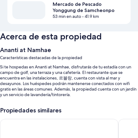
Mercado de Pescado
Yonggung de Samcheonpo
53 min en auto
- 41.9 km
Acerca de esta propiedad
Ananti at Namhae
Características destacadas de la propiedad
Si te hospedas en Ananti at Namhae, disfrutarás de tu estadía con un
campo de golf, una terraza y una cafetería. El restaurante que se
encuentra en las instalaciones, 르블랑, cuenta con vista al mar y
desayunos. Los huéspedes podrán mantenerse conectados con wifi
gratis en las áreas comunes. Además, la propiedad cuenta con un jardín
y un servicio de lavandería/tintorería.
También disfrutarás de los siguientes beneficios durante tu estadía:
Propiedades similares
Una piscina al aire libre de temporada y una piscina techada
Namhae Lounge 32 Resort C
Daegu Ma
Desayuno buffet con cargo, estacionamiento con cargo y áreas para
no fumadores
Servicios de concierge, salas de reuniones y una caja de seguridad