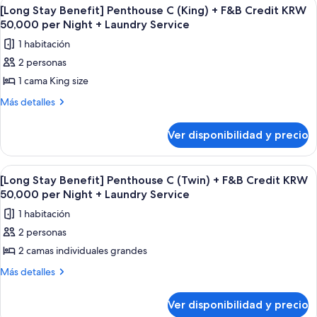
Ver
Una mesa de comedor con diversos plato
2
Penthouse
+
[Long Stay Benefit] Penthouse C (King) + F&B Credit KRW
todas
B
50,000 per Night + Laundry Service
F&B
(Twin+Twin)
las
Credit
1 habitación
+
fotos
KRW
F&B
2 personas
de
Credit
50,000
1 cama King size
[Long
KRW
per
50,000
Stay
Más
Más detalles
Night
per
detalles
Benefit]
Night
+
sobre
Penthouse
Ver disponibilidad y precio
+
[Long
Laundry
C
Laundry
Stay
Service
Service
(King)
Benefit]
Ver
Una mesa de comedor con diversos plato
2
Penthouse
+
[Long Stay Benefit] Penthouse C (Twin) + F&B Credit KRW
todas
C
50,000 per Night + Laundry Service
F&B
(King)
las
Credit
1 habitación
+
fotos
KRW
F&B
2 personas
de
Credit
50,000
2 camas individuales grandes
[Long
KRW
per
50,000
Stay
Más
Más detalles
Night
per
detalles
Benefit]
Night
+
sobre
Penthouse
Ver disponibilidad y precio
+
[Long
Laundry