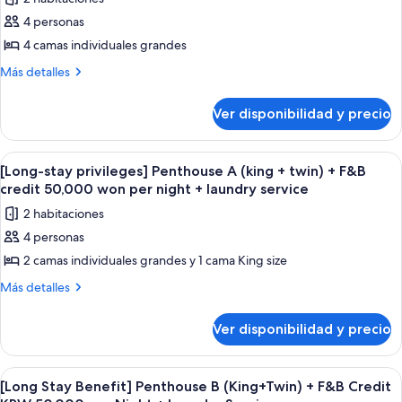
de
4 personas
[Long-
stay
4 camas individuales grandes
privileges]
Más
Más detalles
Penthouse
detalles
sobre
A
Ver disponibilidad y precio
[Long-
(twin
stay
+
privileges]
Ver
Una mesa de comedor con diversos plato
1
twin)
Penthouse
[Long-stay privileges] Penthouse A (king + twin) + F&B
todas
A
+
credit 50,000 won per night + laundry service
(twin
las
F&B
2 habitaciones
+
fotos
credit
twin)
4 personas
de
+
50,000
2 camas individuales grandes y 1 cama King size
[Long-
F&B
won
credit
stay
Más
Más detalles
per
50,000
detalles
privileges]
night
won
sobre
Penthouse
Ver disponibilidad y precio
per
+
[Long-
A
night
stay
laundry
+
(king
privileges]
service
Ver
Una mesa de comedor con diversos plato
laundry
2
Penthouse
+
[Long Stay Benefit] Penthouse B (King+Twin) + F&B Credit
service
todas
A