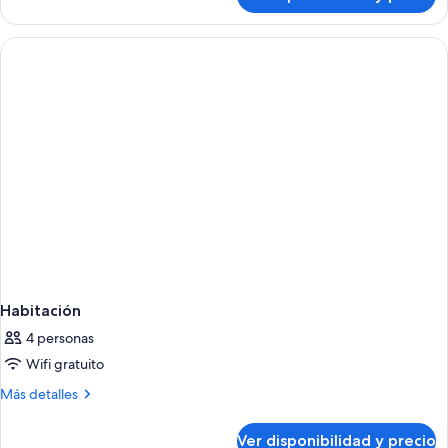
[DiningBox]
(King)
Penthouse
+
C
F&B
(King)
+
Credit
F&B
300,000
Credit
KRW
300,000
KRW
Habitación
4 personas
Wifi gratuito
Más
Más detalles
detalles
sobre
Ver disponibilidad y precio
Habitación