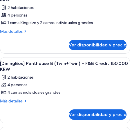
150,000
F&B
las
KRW
2 habitaciones
Credit
fotos
150,000
4 personas
de
KRW
1 cama King size y 2 camas individuales grandes
[DiningBox]
Penthouse
Más
Más detalles
detalles
B
sobre
(King+Twin)
Ver disponibilidad y precio
[DiningBox]
+
Penthouse
F&B
B
Ver
Una habitación de hotel moderna con d
5
(King+Twin)
Credit
[DiningBox] Penthouse B (Twin+Twin) + F&B Credit 150,000
todas
+
KRW
150,000
F&B
las
KRW
2 habitaciones
Credit
fotos
150,000
4 personas
de
KRW
4 camas individuales grandes
[DiningBox]
Penthouse
Más
Más detalles
detalles
B
sobre
(Twin+Twin)
Ver disponibilidad y precio
[DiningBox]
+
Penthouse
F&B
B
Ver
Un balcón con sillas de mimbre y una 