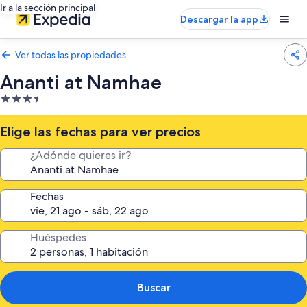
Ir a la sección principal
Descargar la app
Ver todas las propiedades
Ananti at Namhae
Propiedad
de
3.5
Elige las fechas para ver precios
estrellas
¿Adónde quieres ir?
Fechas
Huéspedes
Buscar