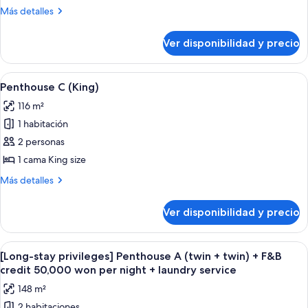
B
Más
Más detalles
(King+Twin)
detalles
sobre
Ver disponibilidad y precio
Penthouse
B
(King+Twin)
Ver
Un balcón con sillas de mimbre y una 
4
Penthouse C (King)
todas
116 m²
las
1 habitación
fotos
de
2 personas
Penthouse
1 cama King size
C
Más
Más detalles
(King)
detalles
sobre
Ver disponibilidad y precio
Penthouse
C
(King)
Ver
Una mesa de comedor con diversos plato
1
[Long-stay privileges] Penthouse A (twin + twin) + F&B
todas
credit 50,000 won per night + laundry service
las
148 m²
fotos
2 habitaciones