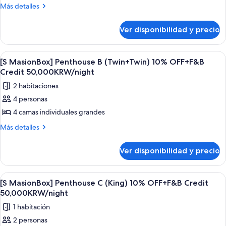
Más
Más detalles
detalles
sobre
Ver disponibilidad y precio
[S
MasionBox]
Penthouse
Ver
Una habitación de hotel moderna con d
1
B
[S MasionBox] Penthouse B (Twin+Twin) 10% OFF+F&B
todas
(King+Twin)
Credit 50,000KRW/night
10%
las
2 habitaciones
OFF+F&B
fotos
Credit
4 personas
de
50,000KRW/night
4 camas individuales grandes
[S
MasionBox]
Más
Más detalles
detalles
Penthouse
sobre
B
Ver disponibilidad y precio
[S
(Twin+Twin)
MasionBox]
10%
Penthouse
Ver
Zona residencial con edificios de ap
1
B
OFF+F&B
[S MasionBox] Penthouse C (King) 10% OFF+F&B Credit
todas
(Twin+Twin)
50,000KRW/night
Credit
10%
las
50,000KRW/night
1 habitación
OFF+F&B
fotos
Credit
2 personas
de