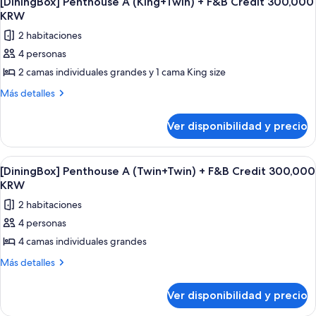
F&B
[DiningBox] Penthouse A (King+Twin) + F&B Credit 300,000
todas
+
Credit
KRW
F&B
las
150,000
2 habitaciones
Credit
fotos
KRW
150,000
4 personas
de
KRW
2 camas individuales grandes y 1 cama King size
[DiningBox]
Penthouse
Más
Más detalles
detalles
A
sobre
(King+Twin)
Ver disponibilidad y precio
[DiningBox]
+
Penthouse
F&B
A
Ver
Un balcón con sillas de mimbre y una 
6
(King+Twin)
Credit
[DiningBox] Penthouse A (Twin+Twin) + F&B Credit 300,000
todas
+
KRW
300,000
F&B
las
KRW
2 habitaciones
Credit
fotos
300,000
4 personas
de
KRW
4 camas individuales grandes
[DiningBox]
Penthouse
Más
Más detalles
detalles
A
sobre
(Twin+Twin)
Ver disponibilidad y precio
[DiningBox]
+
Penthouse