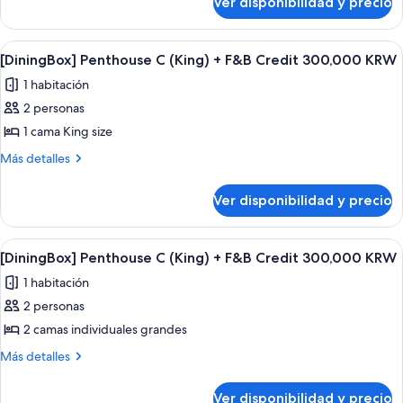
Ver disponibilidad y precio
[DiningBox]
+
Penthouse
F&B
B
Ver
Un balcón con sillas de mimbre y una 
3
(Twin+Twin)
Credit
[DiningBox] Penthouse C (King) + F&B Credit 300,000 KRW
todas
+
300,000
1 habitación
F&B
las
KRW
Credit
2 personas
fotos
300,000
de
1 cama King size
KRW
[DiningBox]
Más
Más detalles
Penthouse
detalles
sobre
C
Ver disponibilidad y precio
[DiningBox]
(King)
Penthouse
+
C
Ver
Un balcón con sillas de mimbre y una 
5
F&B
(King)
[DiningBox] Penthouse C (King) + F&B Credit 300,000 KRW
todas
+
Credit
1 habitación
F&B
las
300,000
Credit
2 personas
fotos
KRW
300,000
de
2 camas individuales grandes
KRW
[DiningBox]
Más
Más detalles
Penthouse
detalles
sobre
C
Ver disponibilidad y precio