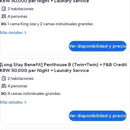
KRW 50,000 per Night + Laundry Service
twin)
(king
las
+
2 habitaciones
+
fotos
F&B
twin)
4 personas
de
+
credit
1 cama King size y 2 camas individuales grandes
[Long
F&B
50,000
credit
Stay
Más
Más detalles
won
50,000
detalles
Benefit]
won
per
sobre
Penthouse
Ver disponibilidad y precio
per
[Long
night
B
night
Stay
+
+
(King+Twin)
Benefit]
Ver
Una mesa de comedor con diversos plato
laundry
laundry
2
Penthouse
+
[Long Stay Benefit] Penthouse B (Twin+Twin) + F&B Credit
service
todas
service
B
KRW 50,000 per Night + Laundry Service
F&B
(King+Twin)
las
Credit
2 habitaciones
+
fotos
KRW
F&B
4 personas
de
Credit
50,000
4 camas individuales grandes
[Long
KRW
per
50,000
Stay
Más
Más detalles
Night
per
detalles
Benefit]
Night
+
sobre
Penthouse
Ver disponibilidad y precio
+
[Long
Laundry
B
Laundry
Stay
Service
Service
(Twin+Twin)
Benefit]