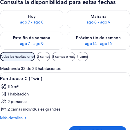
Consulta la disponibilidad para estas fechas
Consulta la disponibilidad para hoy ago 7 - ago 8
Consulta la disponibilidad pa
Hoy
Mañana
ago 7 - ago 8
ago 8 - ago 9
Consulta la disponibilidad para este fin de semana ago 7 - ag
Consulta la disponibilidad par
Este fin de semana
Próximo fin de semana
ago 7 - ago 9
ago 14 - ago 16
Filtros
Todas las habitaciones
2 camas
3 camas o más
1 cama
disponibles
para
Mostrando 33 de 33 habitaciones
las
Ver
Un balcón con sillas de mimbre y una 
5
Penthouse C (Twin)
habitaciones
todas
116 m²
las
1 habitación
fotos
de
2 personas
Penthouse
2 camas individuales grandes
C
Más
Más detalles
(Twin)
detalles
sobre