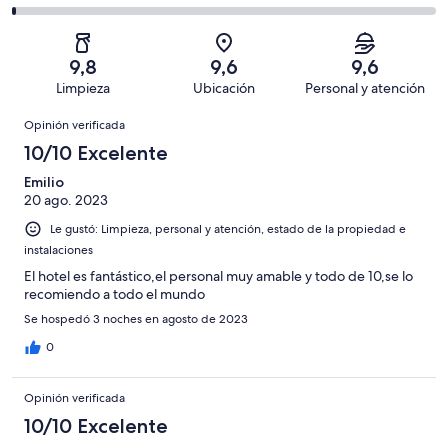
de
-
opiniones
13
2
359
Mediocre.
de
-
opiniones
5
359
Terrible.
de
9,8
9,6
9,6
opiniones
4
359
Limpieza
Ubicación
Personal y atención
de
opiniones
Opiniones
359
Opinión verificada
opiniones
10/10 Excelente
Emilio
20 ago. 2023
Le gustó: Limpieza, personal y atención, estado de la propiedad e
instalaciones
El hotel es fantástico,el personal muy amable y todo de 10,se lo
recomiendo a todo el mundo
Se hospedó 3 noches en agosto de 2023
0
Opinión verificada
10/10 Excelente