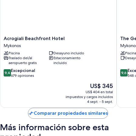
Acrogiali
The
Acrogiali Beachfront Hotel
The Ge
Beachfront
George
Mykonos
Mykono
Hotel
Hotel
Piscina
Desayuno incluido
Piscin
Mykonos
Mykono
Traslado del/al
Estacionamiento
Desayu
aeropuerto gratis
incluido
9.4
9.6
Excepcional
Exc
9,4
9,6
de
de
679 opiniones
548 
10,
10,
El
US$ 345
Excepcional,
Excepcio
precio
679
548
US$ 404 en total
actual
impuestos y cargos incluidos
opiniones
opinion
es
4 sept. - 5 sept.
de
US$ 345
Comparar propiedades similares
Más información sobre esta