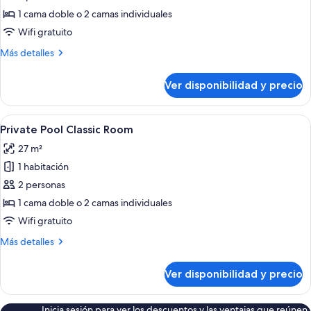
Habitación
1 cama doble o 2 camas individuales
clásica,
Wifi gratuito
hidromasaje
Más
Más detalles
(Outdoor)
detalles
sobre
Ver disponibilidad y precio
Habitación
clásica,
hidromasaje
Ver
Una mujer con un vestido azul camina h
3
(Outdoor)
Private Pool Classic Room
todas
27 m²
las
1 habitación
fotos
de
2 personas
Private
1 cama doble o 2 camas individuales
Pool
Wifi gratuito
Classic
Más
Más detalles
Room
detalles
sobre
Ver disponibilidad y precio
Private
Pool
Classic
Inicia sesión para ver los descuentos y las ventajas que reúnen