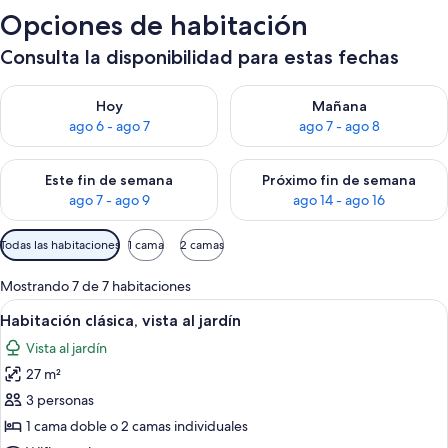
Opciones de habitación
Consulta la disponibilidad para estas fechas
Consulta la disponibilidad para hoy ago 6 - ago 7
Consulta la disponibilidad pa
Hoy
Mañana
ago 6 - ago 7
ago 7 - ago 8
Consulta la disponibilidad para este fin de semana ago 7 - ag
Consulta la disponibilidad par
Este fin de semana
Próximo fin de semana
ago 7 - ago 9
ago 14 - ago 16
Filtros
Todas las habitaciones
1 cama
2 camas
disponibles
para
Mostrando 7 de 7 habitaciones
las
Ver
Habitación de hotel con cama, escritori
1
Habitación clásica, vista al jardín
habitaciones
todas
Vista al jardín
las
27 m²
fotos
de
3 personas
Habitación
1 cama doble o 2 camas individuales
clásica,