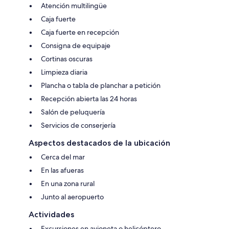
Atención multilingüe
Caja fuerte
Caja fuerte en recepción
Consigna de equipaje
Cortinas oscuras
Limpieza diaria
Plancha o tabla de planchar a petición
Recepción abierta las 24 horas
Salón de peluquería
Servicios de conserjería
Aspectos destacados de la ubicación
Cerca del mar
En las afueras
En una zona rural
Junto al aeropuerto
Actividades
Excursiones en avioneta o helicóptero