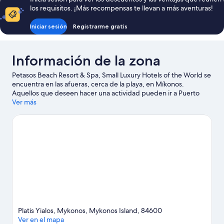
Room
los requisitos. ¡Más recompensas te llevan a más aventuras!
Iniciar sesión
Registrarme gratis
Información de la zona
Petasos Beach Resort & Spa, Small Luxury Hotels of the World se
encuentra en las afueras, cerca de la playa, en Míkonos.
Aquellos que deseen hacer una actividad pueden ir a Puerto
antiguo de Mikonos y Puerto nuevo de Mikonos, mientras que
Ver más
quienes quieran apreciar la belleza natural del área pueden
visitar Playa Paradise y Playa de Ornos. En la zona puedes
practicar actividades como buceo, snorkel y windsurf, o disfrutar
del aire libre mientras haces caminatas o ciclismo en senderos.
Visitar nuestra guía de viaje de Míkonos
Ver más apart-hoteles en Míkonos
Platis Yialos, Mykonos, Mykonos Island, 84600
Ver en el mapa