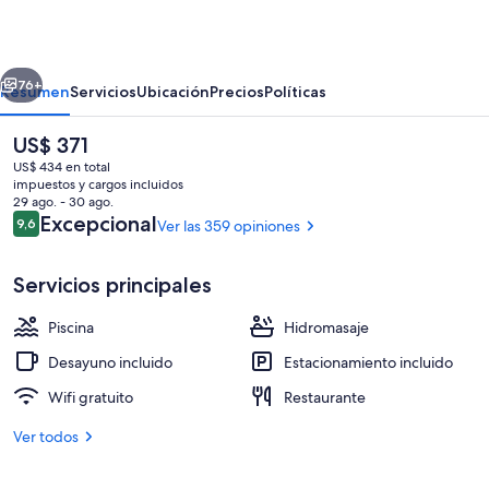
Resort
&
erior
Siguiente
Spa,
76+
Resumen
Servicios
Ubicación
Precios
Políticas
Small
El
US$ 371
Luxury
precio
US$ 434 en total
Hotels
actual
impuestos y cargos incluidos
es
29 ago. - 30 ago.
of
de
Opiniones
Excepcional
9,6
Ver las 359 opiniones
9,6 de 10
US$ 371
the
World
Servicios principales
Vista al agua
Piscina
Hidromasaje
Desayuno incluido
Estacionamiento incluido
Wifi gratuito
Restaurante
Ver todos