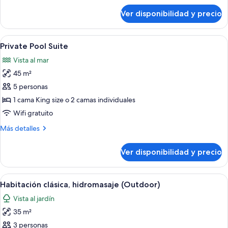
mar
sobre
Ver disponibilidad y precio
Habitación
Deluxe,
vista
Ver
Habitación de hotel moderna con cama, 
3
al
Private Pool Suite
todas
mar
Vista al mar
las
45 m²
fotos
de
5 personas
Private
1 cama King size o 2 camas individuales
Pool
Wifi gratuito
Suite
Más
Más detalles
detalles
sobre
Ver disponibilidad y precio
Private
Pool
Suite
Ver
Un jacuzzi y zona de estar con vista al
1
Habitación clásica, hidromasaje (Outdoor)
todas
Vista al jardín
las
35 m²
fotos
de
3 personas