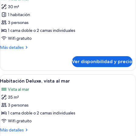
las
30 m²
fotos
de
1 habitación
Habitación
3 personas
superior,
1 cama doble o 2 camas individuales
vista
Wifi gratuito
al
Más
Más detalles
mar
detalles
sobre
Ver disponibilidad y precio
Habitación
superior,
vista
Ver
Habitación de hotel moderna con cama, 
1
al
Habitación Deluxe, vista al mar
todas
mar
Vista al mar
las
35 m²
fotos
de
3 personas
Habitación
1 cama doble o 2 camas individuales
Deluxe,
Wifi gratuito
vista
Más
Más detalles
al
detalles