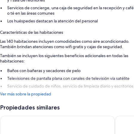
y 1 sala de reuniones
Servicios de concierge, una caja de seguridad en la recepción y café
o té en las áreas comunes
Los huéspedes destacan la atención del personal
Características de las habitaciones
Las 140 habitaciones incluyen comodidades como aire acondicionado.
También brindan atenciones como wifi gratis y cajas de seguridad.
También se incluyen los siguientes beneficios adicionales en todas las
habitaciones:
Baños con bañeras y secadores de pelo
Televisiones de pantalla plana con canales de televisión vía satélite
Servicio de cuidado de niños, servicio de limpieza diario y escritorios
Ver más sobre la propiedad
Propiedades similares
Acrogiali Beachfront Hotel
The Geo