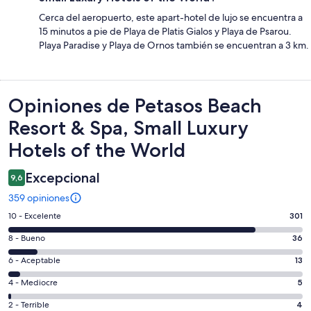
Cerca del aeropuerto, este apart-hotel de lujo se encuentra a
15 minutos a pie de Playa de Platis Gialos y Playa de Psarou.
Playa Paradise y Playa de Ornos también se encuentran a 3 km.
Opiniones
Opiniones de Petasos Beach
Resort & Spa, Small Luxury
Hotels of the World
Excepcional
9,6
359 opiniones
Evaluación:
10 - Excelente
301
10
Evaluación:
8 - Bueno
36
-
8
Excelente.
Evaluación:
6 - Aceptable
13
-
301
6
Bueno.
Evaluación:
4 - Mediocre
5
de
-
36
4
359
Aceptable.
Evaluación:
2 - Terrible
4