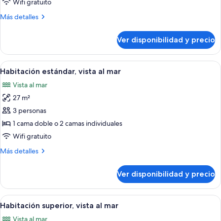
Wifi gratuito
vista
Más
Más detalles
al
detalles
jardín
sobre
Ver disponibilidad y precio
Habitación
clásica,
vista
Ver
Habitación de hotel con cama, escritori
1
al
Habitación estándar, vista al mar
todas
jardín
Vista al mar
las
27 m²
fotos
de
3 personas
Habitación
1 cama doble o 2 camas individuales
estándar,
Wifi gratuito
vista
Más
Más detalles
al
detalles
mar
sobre
Ver disponibilidad y precio
Habitación
estándar,
vista
Ver
Habitación de hotel con cama, escritorio,
2
al
Habitación superior, vista al mar
todas
mar
Vista al mar