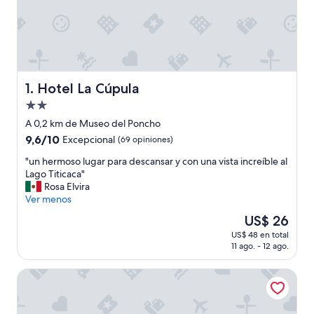
Hotel La Cúpula
1. Hotel La Cúpula
Propiedad
de
A 0,2 km de Museo del Poncho
2.0
9.6
9,6/10
Excepcional
(69 opiniones)
estrellas
de
"
"un hermoso lugar para descansar y con una vista increíble al
10,
u
Lago Titicaca"
Excepcional,
n
Rosa Elvira
(69
h
Ver menos
opiniones)
e
El
US$ 26
r
precio
US$ 48 en total
m
actual
11 ago. - 12 ago.
o
es
s
de
Hotel Rosario Lago Titicaca
o
US$ 26
l
u
g