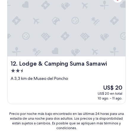
í
a
s
a
k
t
m
e
e
o
a
s
s
n
e
c
d
n
o
n
e
n
e
c
t
a
e
r
r
s
a
b
i
t
y
Lodge & Camping Suma Samawi
12. Lodge & Camping Suma Samawi
t
a
t
a
d
Propiedad
h
s
o
e
de
A 3,3 km de Museo del Poncho
e
e
d
2.5
c
n
El
US$ 20
o
estrellas
a
h
precio
c
US$ 20 en total
d
o
actual
k
10 ago. - 11 ago.
o
t
es
.
r
e
de
T
d
l
US$ 20
Precio
Precio por noche más bajo encontrado en las últimas 24 horas para una
h
e
e
estadía de una noche para dos adultos. Los precios y la disponibilidad
por
e
p
están sujetos a cambios. Es posible que se apliquen más términos y
s
noche
p
e
condiciones.
.
más
l