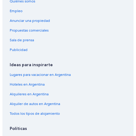
m
Quiénes somos
e
e
n
Empleo
a
o
l
e
Anunciar una propiedad
s
s
.
Propuestas comerciales
h
"
i
Sala de prensa
g
i
Publicidad
é
n
i
Ideas para inspirarte
c
o
Lugares para vacacionar en Argentina
q
Hoteles en Argentina
u
e
Alquileres en Argentina
e
s
Alquiler de autos en Argentina
t
é
Todos los tipos de alojamiento
e
n
Políticas
u
n