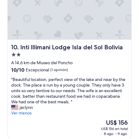
a
g
o
l
h
!
l
e
L
a
d
o
s
g
q
e
e
u
r
n
e
a
e
n
Inti Illimani Lodge Isla del Sol Bolivia
10. Inti Illimani Lodge Isla del Sol Bolivia
n
r
o
v
Propiedad
e
s
i
l
c
de
A 14,6 km de Museo del Poncho
e
t
o
2.0
10.0
10/10
Excepcional
(1 opinión)
j
o
b
estrellas
de
í
g
r
"
"Beautiful location, perfect view of the lake and near by the
10,
s
l
a
B
dock. The place is run by a young couple. They only have 3
Excepcional,
i
i
r
e
units so very tentive to our needs. The wife is an excellent
(1
m
d
o
a
cook, better than restaurant food we had in copacabana.
opinión)
a
t
n
u
We had one of the best meals. "
s
b
e
t
jaclynn
,
e
n
i
Ver menos
m
d
e
f
u
El
US$ 156
r
l
u
y
precio
e
h
US$ 156 en total
l
g
actual
u
o
8 ago. - 9 ago.
l
a
es
d