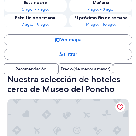
Esta noche
Mañana
6 ago. - 7 ago.
7 ago. - 8 ago.
Este fin de semana
El próximo fin de semana
7 ago. - 9 ago.
14 ago. - 16 ago.
Ver mapa
Filtrar
Recomendación
Precio (de menor a mayor)
Di
Nuestra selección de hoteles
cerca de Museo del Poncho
Hotel La Cúpula