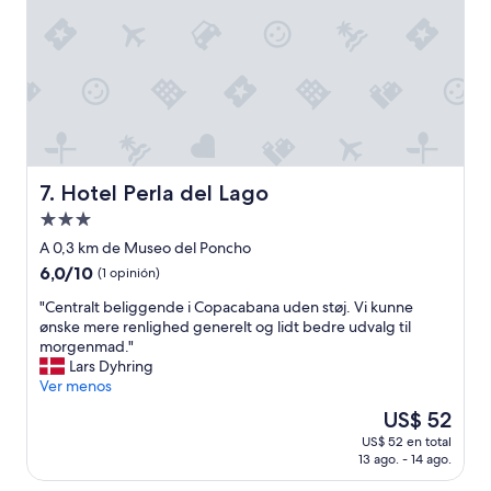
も
.
d
さ
L
e
れ
a
h
て
s
o
い
f
t
て
o
e
と
t
l
て
o
y
も
g
l
綺
r
Hotel Perla del Lago
o
7. Hotel Perla del Lago
麗
a
q
Propiedad
な
f
u
の
de
í
A 0,3 km de Museo del Poncho
e
が
a
3.0
h
6.0
6,0/10
(1 opinión)
好
s
a
estrellas
de
印
n
"
"Centralt beliggende i Copacabana uden støj. Vi kunne
b
10,
象
o
C
ønske mere renlighed generelt og lidt bedre udvalg til
í
(1
！
m
e
morgenmad."
a
opinión)
！
o
n
Lars Dyhring
m
"
s
t
Ver menos
o
t
r
s
El
US$ 52
r
a
p
precio
a
US$ 52 en total
l
a
actual
13 ago. - 14 ago.
b
t
g
es
a
b
a