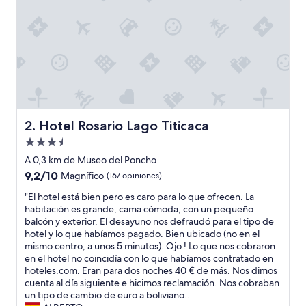
a
r
p
a
r
a
d
e
s
c
Hotel Rosario Lago Titicaca
2. Hotel Rosario Lago Titicaca
a
Propiedad
n
de
s
A 0,3 km de Museo del Poncho
a
3.5
9.2
9,2/10
Magnífico
(167 opiniones)
r
estrellas
de
y
"
"El hotel está bien pero es caro para lo que ofrecen. La
10,
c
E
habitación es grande, cama cómoda, con un pequeño
Magnífico,
o
l
balcón y exterior. El desayuno nos defraudó para el tipo de
(167
n
h
hotel y lo que habíamos pagado. Bien ubicado (no en el
opiniones)
u
o
mismo centro, a unos 5 minutos). Ojo ! Lo que nos cobraron
n
t
en el hotel no coincidía con lo que habíamos contratado en
a
e
hoteles.com. Eran para dos noches 40 € de más. Nos dimos
v
l
cuenta al día siguiente e hicimos reclamación. Nos cobraban
i
e
un tipo de cambio de euro a boliviano...
s