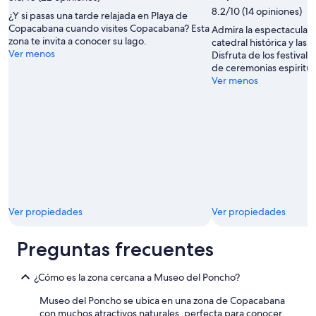
libre
r
ó
n
8.2/10 (14 opiniones)
¿Y si pasas una tarde relajada en Playa de
tomada
o
n
e
Copacabana cuando visites Copacabana? Esta
Admira la espectacular 
por
v
.
x
zona te invita a conocer su lago.
catedral histórica y las
Francis
i
N
c
Ver menos
Disfruta de los festivale
Petitclerc
s
o
e
de ceremonias espiritua
a
s
l
Ver menos
d
c
l
o
o
e
,
b
n
d
r
t
o
a
c
n
b
o
d
a
o
e
n
k
h
u
,
a
n
b
b
t
Ver propiedades
Ver propiedades
e
í
i
t
a
p
t
Preguntas frecuentes
u
o
e
n
d
r
p
e
t
¿Cómo es la zona cercana a Museo del Poncho?
e
c
h
r
a
Museo del Poncho se ubica en una zona de Copacabana
a
r
m
con muchos atractivos naturales, perfecta para conocer
n