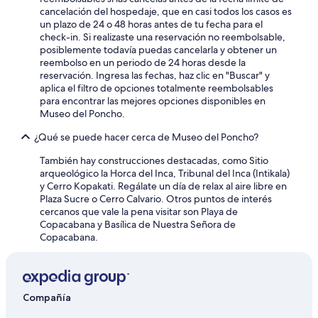
a
s
cancelación del hospedaje, que en casi todos los casos es
c
a
un plazo de 24 o 48 horas antes de tu fecha para el
a
n
check-in. Si realizaste una reservación no reembolsable,
b
i
posiblemente todavía puedas cancelarla y obtener un
a
m
reembolso en un periodo de 24 horas desde la
n
a
reservación. Ingresa las fechas, haz clic en "Buscar" y
a
l
aplica el filtro de opciones totalmente reembolsables
.
e
para encontrar las mejores opciones disponibles en
W
s
Museo del Poncho.
e
,
h
p
¿Qué se puede hacer cerca de Museo del Poncho?
a
e
d
También hay construcciones destacadas, como Sitio
r
o
arqueológico la Horca del Inca, Tribunal del Inca (Intikala)
o
n
y Cerro Kopakati. Regálate un día de relax al aire libre en
c
e
Plaza Sucre o Cerro Calvario. Otros puntos de interés
o
o
cercanos que vale la pena visitar son Playa de
n
f
Copacabana y Basílica de Nuestra Señora de
s
t
Copacabana.
i
h
d
e
e
b
r
e
o
s
Compañía
q
t
u