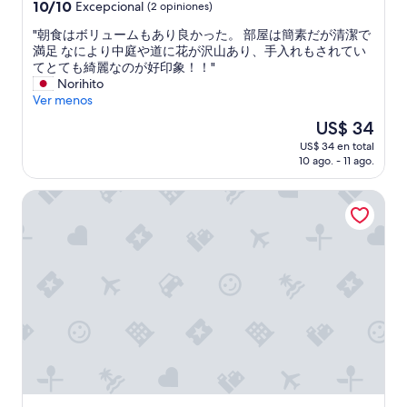
2.0
10.0
10/10
e
Excepcional
(2 opiniones)
c
estrellas
de
ñ
i
"
"朝食はボリュームもあり良かった。 部屋は簡素だが清潔で
10,
o
o
朝
満足 なにより中庭や道に花が沢山あり、手入れもされてい
Excepcional,
b
n
食
てとても綺麗なのが好印象！！"
(2
a
e
は
Norihito
opiniones)
l
s
ボ
Ver menos
c
"
リ
ó
El
US$ 34
ュ
n
precio
US$ 34 en total
ー
y
actual
10 ago. - 11 ago.
ム
e
es
も
x
de
Skylake
あ
t
US$ 34
り
e
良
r
か
i
っ
o
た
r
。
.
部
E
屋
l
は
d
簡
e
素
s
だ
a