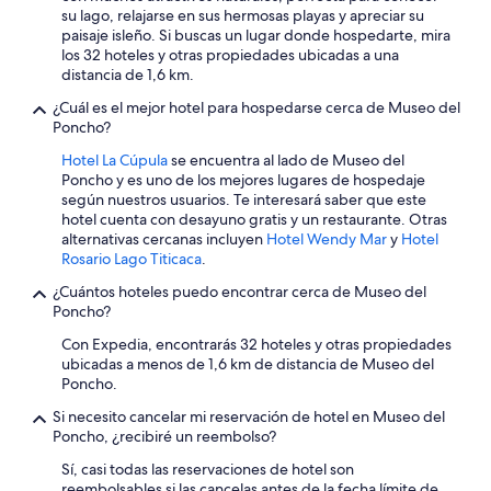
o
b
su lago, relajarse en sus hermosas playas y apreciar su
r
a
i
paisaje isleño. Si buscas un lugar donde hospedarte, mira
e
l
o
los 32 hoteles y otras propiedades ubicadas a una
s
i
d
distancia de 1,6 km.
t
n
e
a
¿Cuál es el mejor hotel para hospedarse cerca de Museo del
t
e
u
Poncho?
e
u
r
r
r
a
Hotel La Cúpula
se encuentra al lado de Museo del
i
o
n
Poncho y es uno de los mejores lugares de hospedaje
o
a
t
según nuestros usuarios. Te interesará saber que este
r
b
f
hotel cuenta con desayuno gratis y un restaurante. Otras
.
o
o
alternativas cercanas incluyen
Hotel Wendy Mar
y
Hotel
A
l
o
Rosario Lago Titicaca
.
m
i
d
i
v
¿Cuántos hoteles puedo encontrar cerca de Museo del
w
m
i
Poncho?
e
e
a
h
Con Expedia, encontrarás 32 hoteles y otras propiedades
g
n
a
ubicadas a menos de 1,6 km de distancia de Museo del
u
o
d
Poncho.
s
.
i
t
.
n
Si necesito cancelar mi reservación de hotel en Museo del
a
.
c
Poncho, ¿recibiré un reembolso?
n
o
l
Sí, casi todas las reservaciones de hotel son
p
o
reembolsables si las cancelas antes de la fecha límite de