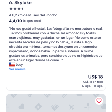
が
Skylake
6. Skylake
y
清
u
Propiedad
潔
n
de
で
A 0,2 km de Museo del Poncho
o
満
3.5
n
4.4
4,4/10
(8 opiniones)
足
estrellas
o
de
な
"
"No nos gustó el hostal . Las fotografías no mostraban lo real.
s
10,
に
N
Tuvimos problemas con la ducha, las almohadas y toallas
d
(8
よ
o
eran viejísimas, muy gastadas, en un lugar frío como este se
e
opiniones)
り
n
necesita secador de pelo y no lo había,, la vista al lago
f
中
o
ofrecida era mínima., tomamos desayuno en un comedor
r
庭
s
improvisado, donde había un perro al interior. A mi me
a
や
g
gustan los animales, pero considero que no es higiénico que
u
道
u
esté en un lugar donde se come . "
d
に
s
Lucy
ó
花
t
Ver menos
p
が
ó
a
El
US$ 18
沢
e
r
precio
山
US$ 18 en total
l
a
actual
17 ago. - 18 ago.
あ
h
e
es
り
o
l
de
、
Hotel Perla del Lago
s
t
US$ 18
手
t
i
入
a
p
れ
l
o