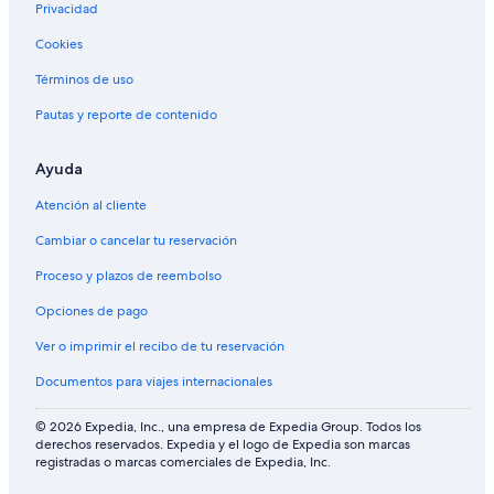
Privacidad
l
u
Cookies
g
a
Términos de uso
r
d
Pautas y reporte de contenido
o
n
Ayuda
d
e
Atención al cliente
s
e
Cambiar o cancelar tu reservación
c
o
Proceso y plazos de reembolso
m
Opciones de pago
e
.
Ver o imprimir el recibo de tu reservación
"
Documentos para viajes internacionales
© 2026 Expedia, Inc., una empresa de Expedia Group. Todos los
derechos reservados. Expedia y el logo de Expedia son marcas
registradas o marcas comerciales de Expedia, Inc.