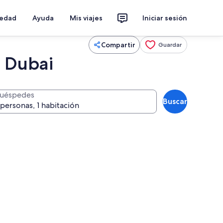
iedad
Ayuda
Mis viajes
Iniciar sesión
Compartir
Guardar
, Dubai
uéspedes
Buscar