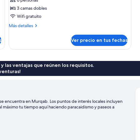
de
Villa
3 camas dobles
presidencial,
Wifi gratuito
3
Más
Más detalles
habitaciones,
detalles
piscina
sobre
s
Ver precio en tus fechas
Villa
privada
presidencial,
3
habitaciones,
piscina
 y las ventajas que reúnen los requisitos.
privada
venturas!
 se encuentra en Murqab. Los puntos de interés locales incluyen
al máximo tu tiempo aquí haciendo paracaidismo y paseos a