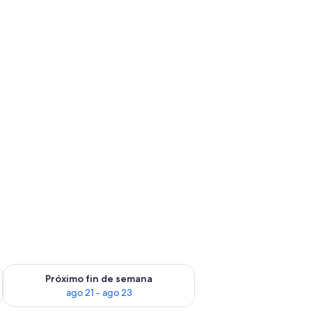
fin de semana ago 14 - ago 16
Consulta la disponibilidad para el próximo fin de semana ago
Próximo fin de semana
ago 21 - ago 23