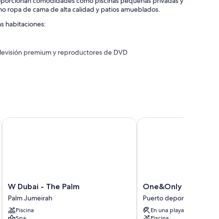
roporcionan comodidades como piscinas pequeñas privadas y
omo ropa de cama de alta calidad y patios amueblados.
as habitaciones:
televisión premium y reproductores de DVD
W Dubai - The Palm
One&Only Royal Mirag
W
One&Only
W Dubai - The Palm
One&Only Royal Mi
Dubai
Royal
Palm Jumeirah
Puerto deportivo Dubai 
-
Mirage
Piscina
En una playa privada
The
Puerto
Spa
Piscina