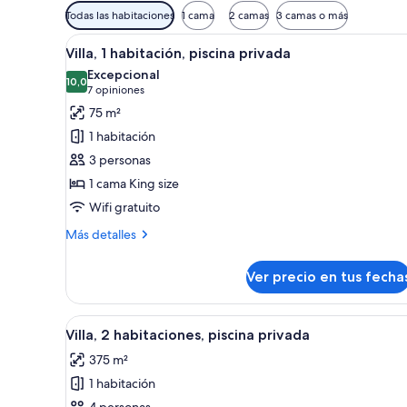
Filtros
Todas las habitaciones
1 cama
2 camas
3 camas o más
disponibles
Ver
Una tienda de campaña en el d
para
13
Villa, 1 habitación, piscina privada
todas
las
Excepcional
las
10,0
habitaciones
10,0 de 10
(7
7 opiniones
fotos
opiniones)
75 m²
de
1 habitación
Villa,
3 personas
1
1 cama King size
habitación,
Wifi gratuito
piscina
privada
Más
Más detalles
detalles
sobre
Ver precio en tus fecha
Villa,
1
habitación,
Ver
Paisaje desértico con dos tie
11
piscina
Villa, 2 habitaciones, piscina privada
todas
privada
375 m²
las
1 habitación
fotos
4 personas