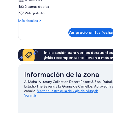
de
Villa,
2 camas dobles
2
Wifi gratuito
habitaciones,
Más
Más detalles
piscina
detalles
privada
sobre
Ver precio en tus fecha
Villa,
2
habitaciones,
piscina
privada
Inicia sesión para ver los descuentos
¡Más recompensas te llevan a más a
Información de la zona
Al Maha, A Luxury Collection Desert Resort & Spa, Dubai
Estadio The Sevens y La Granja de Camellos. Aprovecha 
caballo.
Visitar nuestra guía de viaje de Murqab
Ver más