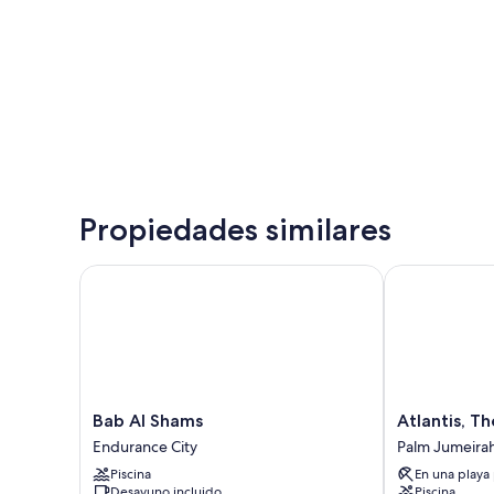
Propiedades similares
Bab Al Shams
Atlantis, The 
Bab
Atlantis,
Bab Al Shams
Atlantis, T
Al
The
Endurance City
Palm Jumeira
Shams
Palm
Piscina
En una playa
Endurance
Palm
Desayuno incluido
Piscina