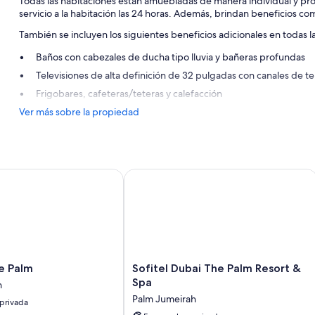
Todas las habitaciones están amuebladas de manera individual y p
servicio a la habitación las 24 horas. Además, brindan beneficios c
También se incluyen los siguientes beneficios adicionales en todas l
Baños con cabezales de ducha tipo lluvia y bañeras profundas
Televisiones de alta definición de 32 pulgadas con canales de 
Frigobares, cafeteras/teteras y calefacción
Ver más sobre la propiedad
Palm
Sofitel Dubai The Palm Resort & Spa
Sofitel
he Palm
Sofitel Dubai The Palm Resort &
Dubai
Spa
h
The
Palm Jumeirah
 privada
Palm