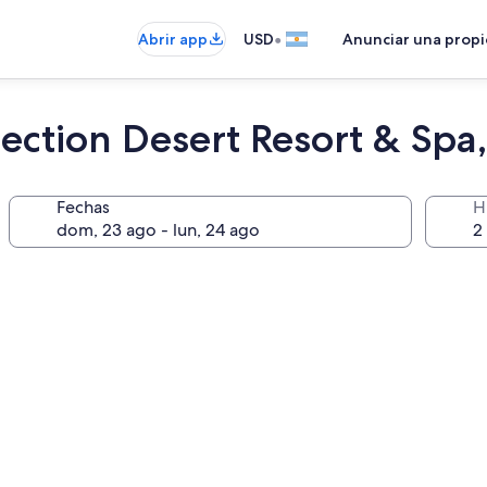
•
Abrir app
USD
Anunciar una prop
ection Desert Resort & Spa
Fechas
H