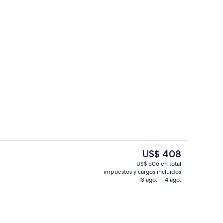
ianas Frette, ropa de cama de alta calidad y minibar
Servicio de la propiedad
El
US$ 408
precio
US$ 506 en total
actual
impuestos y cargos incluidos
Piscina
es
13 ago. - 14 ago.
de
US$ 408