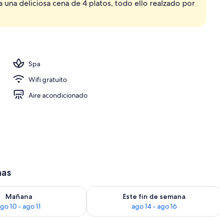
 una deliciosa cena de 4 platos, todo ello realzado por
anas Frette, ropa de cama de alta calidad y minibar
Spa
Wifi gratuito
Aire acondicionado
has
isponibilidad para mañana ago 10 - ago 11
Consulta la disponibilidad para este 
Mañana
Este fin de semana
go 10 - ago 11
ago 14 - ago 16