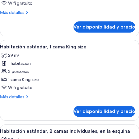
1
Wifi gratuito
habitación
Más
Más detalles
detalles
sobre
Ver disponibilidad y precio
Suite,
1
habitación
Ver
Habitación de hotel con una cama grand
6
Habitación estándar, 1 cama King size
todas
29 m²
las
1 habitación
fotos
de
3 personas
Habitación
1 cama King size
estándar,
Wifi gratuito
1
Más
Más detalles
cama
detalles
King
sobre
Ver disponibilidad y precio
Habitación
size
estándar,
1
Ver
Habitación de hotel con dos camas, un
6
cama
Habitación estándar, 2 camas individuales, en la esquina
todas
King