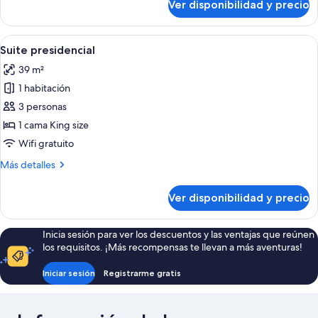
Ver disponibilidad y precio
Habitación
estándar,
2
Ver
Una habitación de hotel con una cama 
8
camas
Suite presidencial
todas
individuales
39 m²
las
1 habitación
fotos
de
3 personas
Suite
1 cama King size
presidencial
Wifi gratuito
Más
Más detalles
detalles
sobre
Ver disponibilidad y precio
Suite
presidencial
Inicia sesión para ver los descuentos y las ventajas que reúnen
los requisitos. ¡Más recompensas te llevan a más aventuras!
Iniciar sesión
Registrarme gratis