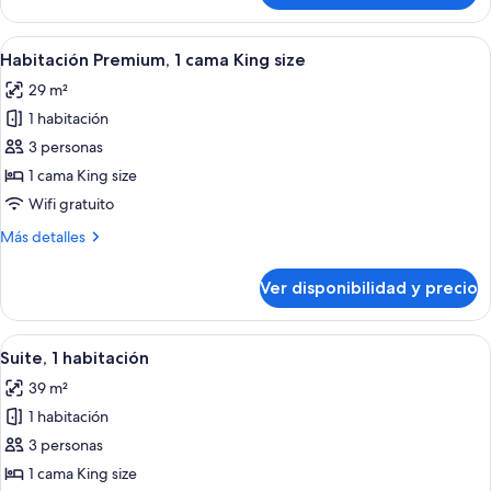
acceso
estándar,
al
2
Ver
Una habitación de hotel con una cama g
salón
7
camas
Habitación Premium, 1 cama King size
todas
individuales,
lounge
29 m²
con
las
del
acceso
1 habitación
fotos
club
al
de
3 personas
salón
Habitación
lounge
1 cama King size
del
Premium,
Wifi gratuito
club
1
Más
Más detalles
cama
detalles
King
sobre
Ver disponibilidad y precio
Habitación
size
Premium,
1
Ver
Habitación de hotel con una cama grand
9
cama
Suite, 1 habitación
todas
King
39 m²
size
las
1 habitación
fotos
de
3 personas
Suite,
1 cama King size