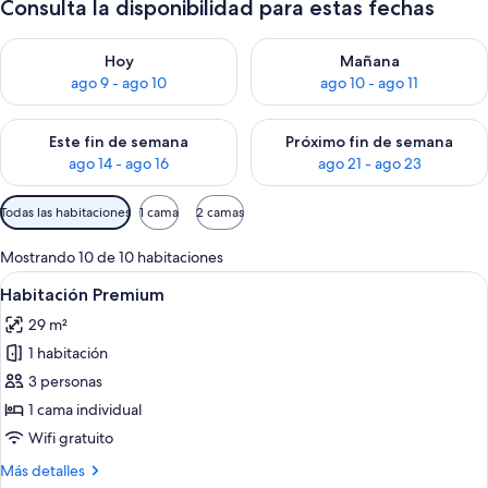
Consulta la disponibilidad para estas fechas
Consulta la disponibilidad para hoy ago 9 - ago 10
Consulta la disponibilidad par
Hoy
Mañana
ago 9 - ago 10
ago 10 - ago 11
Consulta la disponibilidad para este fin de semana ago 14 - ag
Consulta la disponibilidad pa
Este fin de semana
Próximo fin de semana
ago 14 - ago 16
ago 21 - ago 23
Filtros
Todas las habitaciones
1 cama
2 camas
disponibles
para
Mostrando 10 de 10 habitaciones
las
Ver
Una habitación de hotel con una cama g
10
Habitación Premium
habitaciones
todas
29 m²
las
1 habitación
fotos
de
3 personas
Habitación
1 cama individual
Premium
Wifi gratuito
Más
Más detalles