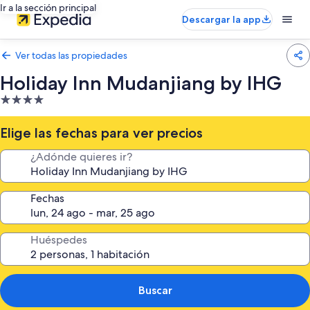
Ir a la sección principal
Descargar la app
Ver todas las propiedades
Holiday Inn Mudanjiang by IHG
Propiedad
de
4.0
Elige las fechas para ver precios
estrellas
¿Adónde quieres ir?
Fechas
Huéspedes
Buscar