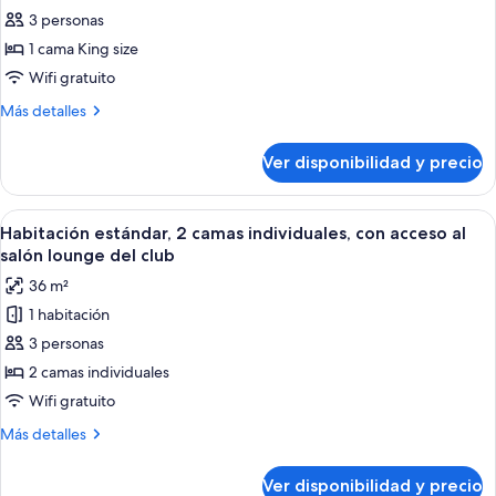
3 personas
Habitación
estándar,
1 cama King size
1
Wifi gratuito
cama
Más
Más detalles
King
detalles
size,
sobre
Ver disponibilidad y precio
Habitación
con
estándar,
acceso
1
Ver
Un baño moderno con ducha envuelta 
al
8
cama
Habitación estándar, 2 camas individuales, con acceso al
todas
King
salón
salón lounge del club
size,
las
lounge
36 m²
con
fotos
del
acceso
1 habitación
de
club
al
3 personas
Habitación
salón
lounge
estándar,
2 camas individuales
del
2
Wifi gratuito
club
camas
Más
Más detalles
individuales,
detalles
con
sobre
Ver disponibilidad y precio
Habitación