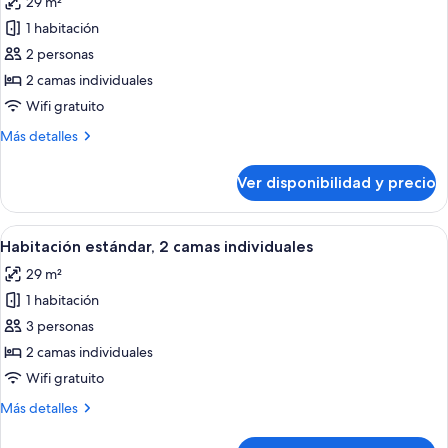
29 m²
size
las
1 habitación
fotos
de
2 personas
Habitación
2 camas individuales
estándar,
Wifi gratuito
2
Más
Más detalles
camas
detalles
individuales,
sobre
Ver disponibilidad y precio
Habitación
en
estándar,
la
2
Ver
Un baño moderno con ducha envuelta 
esquina
6
camas
Habitación estándar, 2 camas individuales
todas
individuales,
29 m²
en
las
la
1 habitación
fotos
esquina
de
3 personas
Habitación
2 camas individuales
estándar,
Wifi gratuito
2
Más
Más detalles
camas
detalles
individuales
sobre