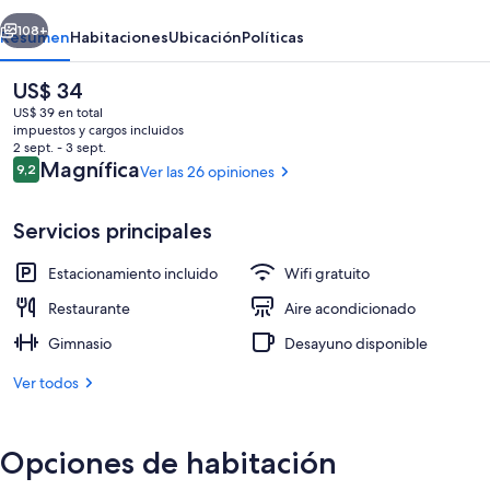
by
erior
Siguiente
IHG
108+
Resumen
Habitaciones
Ubicación
Políticas
El
US$ 34
precio
US$ 39 en total
actual
impuestos y cargos incluidos
es
2 sept. - 3 sept.
de
Opiniones
Magnífica
9,2
Ver las 26 opiniones
9,2 de 10
US$ 34
Servicios principales
Exterior
Estacionamiento incluido
Wifi gratuito
Restaurante
Aire acondicionado
Gimnasio
Desayuno disponible
Ver todos
Opciones de habitación