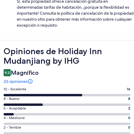
Sí, esta propiedad ofrece cancelación gratuita en
determinadas tarifas de habitación, ¡porque la flexibilidad es
importante! Consulta la política de cancelación de la propiedad
en nuestro sitio para obtener más información sobre cualquier
excepción o requisito.
Opiniones
Opiniones de Holiday Inn
Mudanjiang by IHG
Magnífico
9,2
26 opiniones
Evaluación:
10 - Excelente
16
10
Evaluación:
8 - Bueno
8
-
8
Excelente.
Evaluación:
6 - Aceptable
2
-
16
6
Bueno.
Evaluación:
4 - Mediocre
0
de
-
8
4
26
Aceptable.
Evaluación:
2 - Terrible
0
de
-
opiniones
2