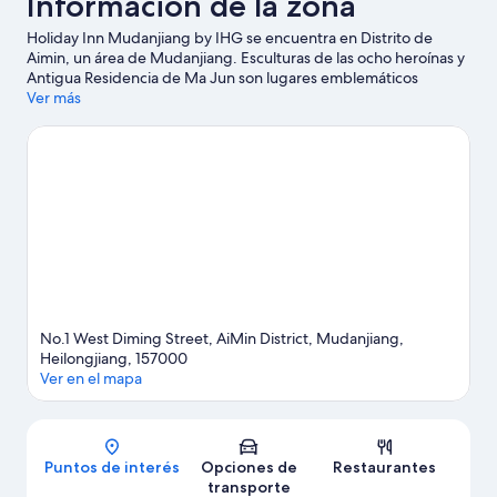
Información de la zona
Holiday Inn Mudanjiang by IHG se encuentra en Distrito de
Aimin, un área de Mudanjiang. Esculturas de las ocho heroínas y
Antigua Residencia de Ma Jun son lugares emblemáticos
locales, y la belleza natural del área puede apreciarse en Parque
Ver más
del Pueblo y Parque Beishan.
Visitar nuestra guía de viaje de
Mudanjiang
No.1 West Diming Street, AiMin District, Mudanjiang,
Heilongjiang, 157000
Ver en el mapa
Mapa
Puntos de interés
Opciones de
Restaurantes
transporte