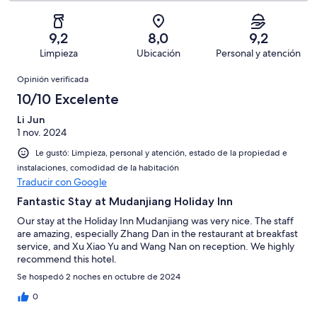
2
26
Mediocre.
de
-
opiniones
0
26
Terrible.
de
9,2
8,0
9,2
opiniones
0
26
Limpieza
Ubicación
Personal y atención
de
opiniones
Opiniones
26
Opinión verificada
opiniones
10/10 Excelente
Li Jun
1 nov. 2024
Le gustó: Limpieza, personal y atención, estado de la propiedad e
instalaciones, comodidad de la habitación
Traducir con Google
Fantastic Stay at Mudanjiang Holiday Inn
Our stay at the Holiday Inn Mudanjiang was very nice. The staff
are amazing, especially Zhang Dan in the restaurant at breakfast
service, and Xu Xiao Yu and Wang Nan on reception. We highly
recommend this hotel.
Se hospedó 2 noches en octubre de 2024
0