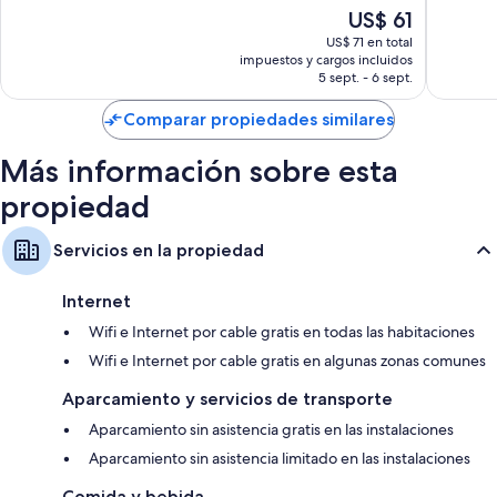
10,
Muy
Servicio de limpieza diario, escritorios y teléfonos
El
US$ 61
Muy
bueno,
precio
bueno,
US$ 71 en total
126
actual
impuestos y cargos incluidos
202
opiniones
es
5 sept. - 6 sept.
opinion
de
US$ 61
Comparar propiedades similares
Más información sobre esta
propiedad
Servicios en la propiedad
Internet
Wifi e Internet por cable gratis en todas las habitaciones
Wifi e Internet por cable gratis en algunas zonas comunes
Aparcamiento y servicios de transporte
Aparcamiento sin asistencia gratis en las instalaciones
Aparcamiento sin asistencia limitado en las instalaciones
Comida y bebida