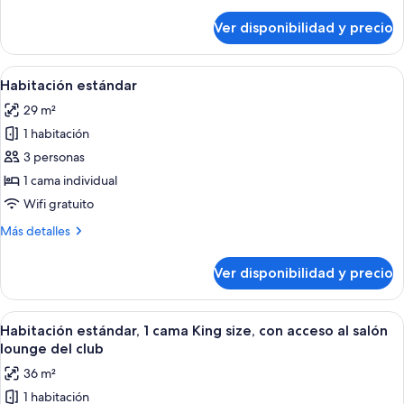
detalles
sobre
Ver disponibilidad y precio
Habitación
Premium
Ver
Habitación de hotel con una cama grand
10
Habitación estándar
todas
29 m²
las
1 habitación
fotos
de
3 personas
Habitación
1 cama individual
estándar
Wifi gratuito
Más
Más detalles
detalles
sobre
Ver disponibilidad y precio
Habitación
estándar
Ver
Habitación de hotel con una cama grand
8
Habitación estándar, 1 cama King size, con acceso al salón
todas
lounge del club
las
36 m²
fotos
1 habitación
de