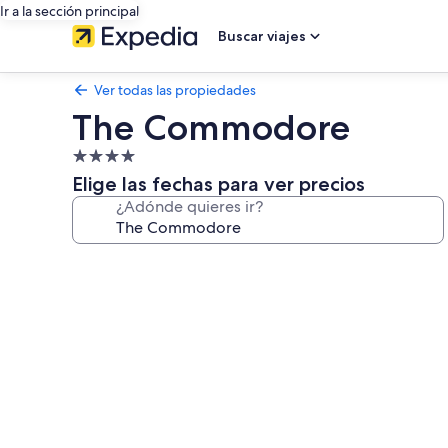
Ir a la sección principal
Buscar viajes
Ver todas las propiedades
The Commodore
Propiedad
de
Elige las fechas para ver precios
4.0
¿Adónde quieres ir?
estrellas
Galería
de
fotos
de
The
Commodore