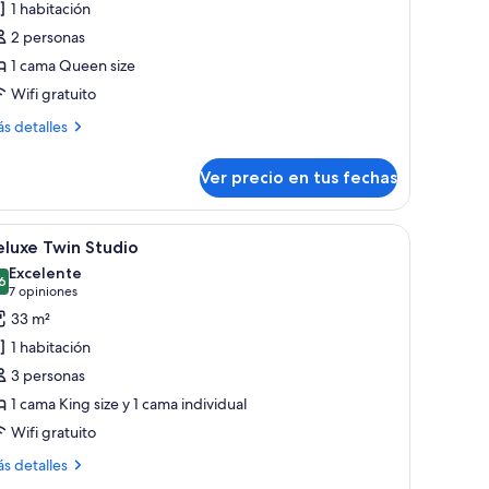
1 habitación
tudio
2 personas
errace
1 cama Queen size
Wifi gratuito
ás
s detalles
talles
bre
Ver precio en tus fechas
udio
rrace
ventana con cortinas translúcidas.
os camas individuales, una mesita y una ventana con vistas a zonas verdes.
er
Una habitación de hotel con dos camas, un escri
5
luxe Twin Studio
odas
Excelente
s
6
8,6 de 10
(7
7 opiniones
otos
opiniones)
33 m²
e
1 habitación
eluxe
3 personas
win
1 cama King size y 1 cama individual
tudio
Wifi gratuito
ás
s detalles
talles