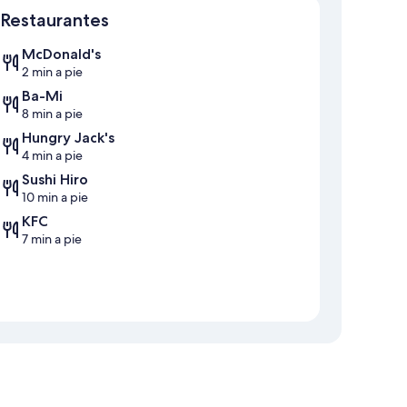
Restaurantes
McDonald's
2 min a pie
Ba-Mi
8 min a pie
Hungry Jack's
4 min a pie
Sushi Hiro
10 min a pie
KFC
7 min a pie