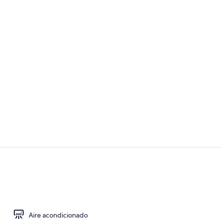
Bar (en la p
Entrada inte
Aire acondicionado