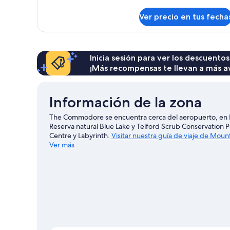
detalles
sobre
Ver precio en tus fecha
Standard
Twin
Room
Inicia sesión para ver los descuentos
¡Más recompensas te llevan a más a
Información de la zona
The Commodore se encuentra cerca del aeropuerto, en M
Reserva natural Blue Lake y Telford Scrub Conservation P
Centre y Labyrinth.
Visitar nuestra guía de viaje de Mou
Ver más
Ver más moteles en Mount Gambier