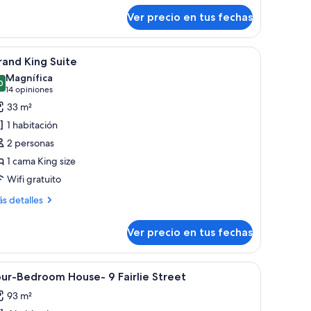
bre
Ver precio en tus fechas
luxe
in
udio
e, televisión, escritorio y zona de estar con cortinas.
er
Una habitación de hotel moderna con una cama,
8
and King Suite
odas
Magnífica
s
0
9,0 de 10
(14
14 opiniones
otos
opiniones)
33 m²
e
1 habitación
rand
2 personas
ing
1 cama King size
uite
Wifi gratuito
ás
s detalles
talles
bre
Ver precio en tus fechas
and
ng
ite
 un escritorio, una silla, un televisor y vistas al exterior.
er
Habitación de hotel con dos camas individual
10
ur-Bedroom House- 9 Fairlie Street
odas
93 m²
s