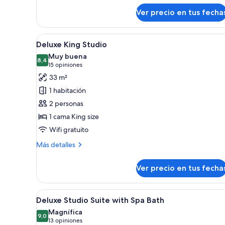
sobre
Ver precio en tus fecha
Executive
Spa
Suite
Ver
Una habitación de hotel con un
5
Deluxe King Studio
todas
Muy buena
las
8,4
8,4 de 10
(15
15 opiniones
fotos
opiniones)
33 m²
de
1 habitación
Deluxe
2 personas
King
1 cama King size
Studio
Wifi gratuito
Más
Más detalles
detalles
sobre
Ver precio en tus fecha
Deluxe
King
Studio
Ver
Habitación de hotel con cama, e
5
Deluxe Studio Suite with Spa Bath
todas
Magnífica
las
9,0
9,0 de 10
(13
13 opiniones