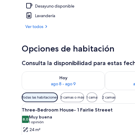
Desayuno disponible
Minibar, tabl
Lavandería
Ver todos
Opciones de habitación
Consulta la disponibilidad para estas fec
Consulta la disponibilidad para hoy ago 8 - ago 9
Consulta la d
Hoy
ago 8 - ago 9
Filtros
Todas las habitaciones
3 camas o más
1 cama
2 camas
disponibles
Ver
Una cocina moderna con armari
para
9
Three-Bedroom House- 1 Fairlie Streeet
todas
las
Muy buena
las
8,0
habitaciones
8,0 de 10
(1
1 opinión
fotos
opinión)
24 m²
de