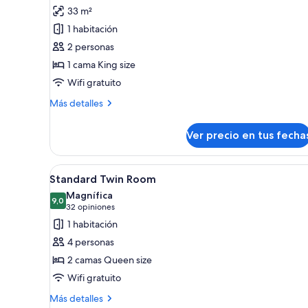
fotos
opiniones)
33 m²
de
1 habitación
Deluxe
2 personas
Studio
1 cama King size
Suite
Wifi gratuito
with
Spa
Más
Más detalles
Bath
detalles
sobre
Ver precio en tus fecha
Deluxe
Studio
Suite
Ver
Habitación de hotel con dos cam
4
with
Standard Twin Room
todas
Spa
Magnífica
Bath
las
9,0
9,0 de 10
(32
32 opiniones
fotos
opiniones)
1 habitación
de
4 personas
Standard
2 camas Queen size
Twin
Wifi gratuito
Room
Más
Más detalles