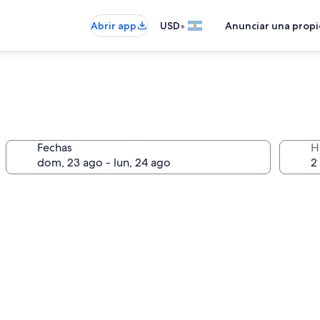
•
Abrir app
USD
Anunciar una prop
Fechas
H