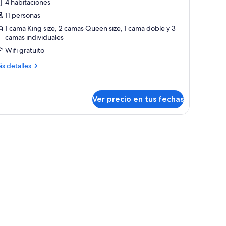
4 habitaciones
otos
e
11 personas
our-
1 cama King size, 2 camas Queen size, 1 cama doble y 3
camas individuales
edroom
ouse-
Wifi gratuito
ás
s detalles
irlie
talles
bre
treet
ur-
Ver precio en tus fechas
droom
use-
rlie
reet