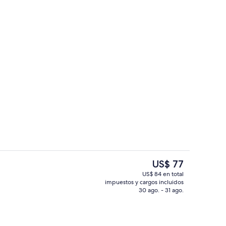
ropiedad)
Exterior
El
US$ 77
precio
US$ 84 en total
actual
impuestos y cargos incluidos
rior
Cocina privada
es
30 ago. - 31 ago.
de
US$ 77