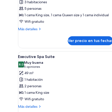
3 habitaciones
Three-
5 personas
Bedroom
1 cama King size, 1 cama Queen size y 1 cama individual
House-
Wifi gratuito
1
Fairlie
Más
Más detalles
Streeet
detalles
sobre
Ver precio en tus fecha
Three-
Bedroom
House-
Ver
Habitación de hotel con una c
5
1
Executive Spa Suite
todas
Fairlie
Muy buena
Streeet
las
8,0
8,0 de 10
(5
5 opiniones
fotos
opiniones)
49 m²
de
1 habitación
Executive
2 personas
Spa
1 cama King size
Suite
Wifi gratuito
Más
Más detalles
detalles