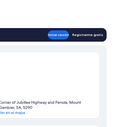
Iniciar sesión
Registrarme gratis
Corner of Jubillee Highway and Penola, Mount
Gambier, SA, 5290
Ver en el mapa
Mapa