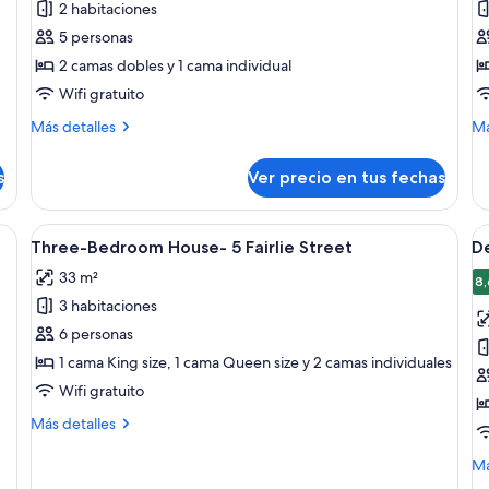
2 habitaciones
Two-
S
5 personas
Bedroom
T
2 camas dobles y 1 cama individual
Suite
Wifi gratuito
Más
M
Más detalles
Má
detalles
de
sobre
so
s
Ver precio en tus fechas
Two-
St
Bedroom
Te
Suite
ama grande, dos mesitas de noche con lámparas, un armario de madera y una 
Ver
Una habitación pequeña y limpia con d
V
9
Three-Bedroom House- 5 Fairlie Street
De
todas
t
33 m²
las
la
8,
3 habitaciones
fotos
f
de
d
6 personas
Three-
D
1 cama King size, 1 cama Queen size y 2 camas individuales
Bedroom
T
Wifi gratuito
House-
S
Más
Más detalles
5
detalles
Fairlie
sobre
M
Má
Three-
Street
de