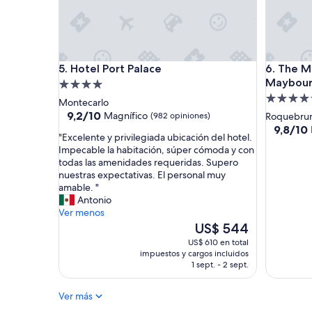
c
q
h
u
a
e
t
s
r
o
Hotel Port Palace
The Mayb
5. Hotel Port Palace
6. The M
a
l
Maybou
Propiedad
b
o
a
l
Propieda
de
Montecarlo
d
e
de
4.0
9.2
9,2/10
Magnífico
(982 opiniones)
Roquebru
a
s
de
5.0
estrellas
9.8
9,8/10
d
i
"
"Excelente y privilegiada ubicación del hotel.
10,
de
estrellas
i
n
E
Impecable la habitación, súper cómoda y con
Magnífico,
10,
f
t
x
todas las amenidades requeridas. Supero
(982
Excepcio
í
e
c
nuestras expectativas. El personal muy
opiniones)
(84
c
r
e
amable. "
opinione
i
e
l
Antonio
l
s
e
Ver menos
d
a
n
El
US$ 544
e
c
t
precio
US$ 610 en total
c
o
e
actual
impuestos y cargos incluidos
e
b
y
es
1 sept. - 2 sept.
r
r
p
de
r
a
r
US$ 544
Ver más
a
r
i
r
y
v