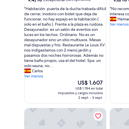
de
de
estrellas
estrellas
"
"
"Habitación: puerta de la ducha trabada difícil
"No recomi
10,
10,
H
N
de cerrar, inodoro con bidet que deja de
interesa c
Excepcional,
Magnífic
a
o
funcionar, no hay espejo en la habitación (
Hema
(324
(1.011
b
r
solo en el baño ). Frente a la plaza es ruidosa.
Ver menos
opiniones)
opinione
i
e
Desayunador: es un salón de eventos son
t
c
luces en los techos. Ordinario. No es un
a
o
desayunador sino un sitio multiusos. Mesas
c
m
mal dispuestas y frío. Restaurante Le Louis XV:
i
i
nos indigestamos con 2 menú jardín y
ó
e
pasamos dos noches horrorosas. Además no
n
n
tiene baño propio, usa el del hotel. Spa: un
:
d
solo sauna, no...
p
o
Carlos
u
e
Ver menos
e
s
El
US$ 1.607
r
t
precio
US$ 1.784 en total
t
e
actual
impuestos y cargos incluidos
a
h
es
2 sept. - 3 sept.
d
o
de
e
t
US$ 1.607
Hotel Port Palace
The Mayb
l
e
a
l
d
y
u
a