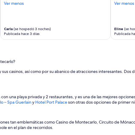
Ver menos
Ver menos
i
n
m
e
j
Carla
(se hospedó 3 noches)
Eline
(se ho
o
Publicada hace 3 días
Publicada h
r
a
b
l
e
tecarlo?
l
i
 sus casinos, así como por su abanico de atracciones interesantes. Dos d
m
p
i
e
a con una playa privada y 2 restaurantes, y es una de las mejores opcione
z
o – Spa Guerlain
y
Hotel Port Palace
son otras dos opciones de primer niv
a
d
e
l
iones tan emblemáticas como Casino de Montecarlo, Circuito de Mónaco y
a
ole en el plan de recorridos.
h