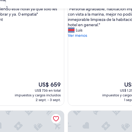
de
estrellas
31
"
endo este hotel ya que solo les
"Personal agradable, habitación i
10,
P
obrar y ya. 0 empatia"
con vista a la marina, mejor no podí
o,
Excepcional,
e
nt
inmejorable limpieza de la habitaci
(627
r
hotel en general."
s)
opiniones)
s
Luis
o
Ver menos
n
a
l
a
g
r
a
d
a
El
El
US$ 659
US
b
precio
prec
US$ 736 en total
US$ 1.2
l
actual
actu
impuestos y cargos incluidos
impuestos y cargos
e
es
es
2 sept. - 3 sept.
1 sep
,
de
de
h
US$ 659
US$ 
ourne Riviera, Maybourne
Monte Carlo Beach
a
b
i
t