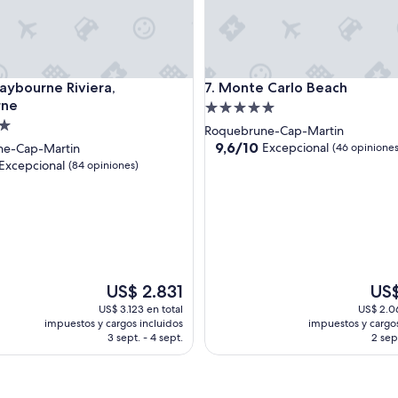
a
c
i
ó
n
ourne Riviera, Maybourne
Monte Carlo Beach
aybourne Riviera,
7. Monte Carlo Beach
i
rne
Propiedad
m
p
d
de
Roquebrune-Cap-Martin
e
5.0
9.6
9,6/10
Excepcional
ne-Cap-Martin
(46 opiniones
c
de
estrellas
Excepcional
(84 opiniones)
a
10,
b
Excepcional,
l
(46
nal,
e
opiniones)
c
s)
o
n
v
El
El
US$ 2.831
US$
i
precio
prec
US$ 3.123 en total
US$ 2.06
s
actual
actua
impuestos y cargos incluidos
impuestos y cargos
t
es
es
3 sept. - 4 sept.
2 sept
a
de
de
a
US$ 2.831
US$ 
l
a