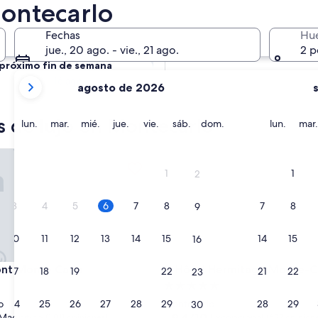
Montecarlo
Mañana
Fechas
Hu
7 ago. - 8 ago.
jue., 20 ago. - vie., 21 ago.
2 p
 próximo fin de semana
tus
14 ago. - 16 ago.
agosto de 2026
meses
actuales
s de lujo en Montecarlo
son
lunes
martes
miércoles
jueves
viernes
sábado
domingo
lunes
lun.
mar.
mié.
jue.
vie.
sáb.
dom.
lun.
mar.
August
2026
 Monte Carlo
Hôtel Hermitage Monte-Carl
y
1
1
2
September
2026.
3
4
5
6
7
8
7
8
9
10
11
12
13
14
15
14
15
16
 Monte Carlo
Hôtel Hermitage Monte-Carl
ont Monte Carlo
3. Hôtel Hermitage Monte-C
17
18
19
20
21
22
21
22
23
d
Propiedad
de
24
25
26
27
28
29
28
29
o
Montecarlo
30
5.0
9.4
9,4/10
Magnífico
Excepcional
(1.011 opiniones)
(627 opinion