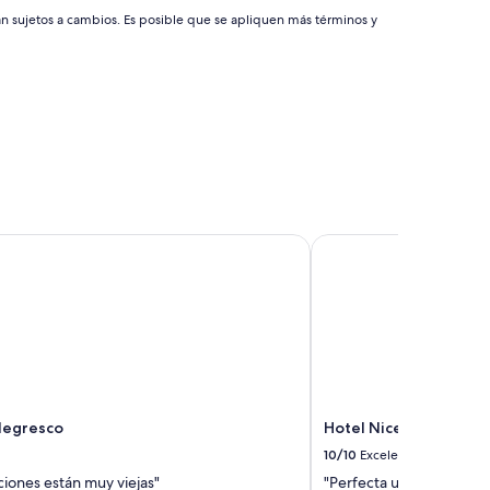
án sujetos a cambios. Es posible que se apliquen más términos y
egresco
Hotel Nice Riviera
Negresco
Hotel Nice Riviera
10/10
Excelente
ciones están muy viejas"
"Perfecta ubicacion com