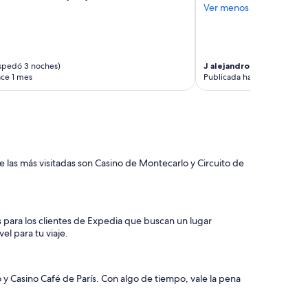
Ver menos
spedó 3 noches)
J alejandro
(se hospedó 2 
ace 1 mes
Publicada hace 1 mes
e las más visitadas son Casino de Montecarlo y Circuito de
s para los clientes de Expedia que buscan un lugar
el para tu viaje.
 Casino Café de París. Con algo de tiempo, vale la pena