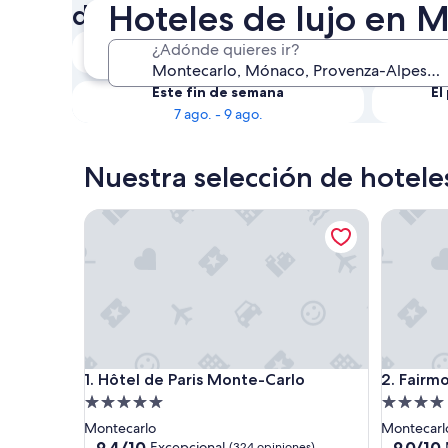
Hoteles de lujo en 
disponibilidad:
Esta noche
¿Adónde quieres ir?
6 ago. - 7 ago.
Este fin de semana
El
7 ago. - 9 ago.
Nuestra selección de hotele
Hôtel de Paris Monte-Carlo
Fairmont
Hôtel de Paris Monte-Carlo
Fairmont
1. Hôtel de Paris Monte-Carlo
2. Fairm
Propiedad
Propieda
de
de
Montecarlo
Montecarl
5.0
4.0
9.4
9.0
9,4/10
9,0/10
Excepcional
(324 opiniones)