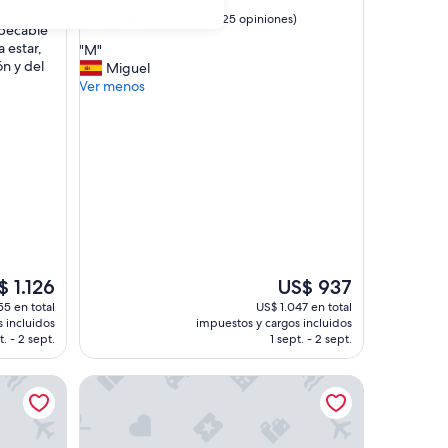
Montecarlo
5.0
9.2
9,2/10
Magnífico
(525 opiniones)
mpecable
de
estrellas
a estar,
"
"M"
10,
ón y del
M
Miguel
Magnífico,
"
Ver menos
(525
opiniones)
El
$ 1.126
US$ 937
io
precio
55 en total
US$ 1.047 en total
al
actual
 incluidos
impuestos y cargos incluidos
es
t. - 2 sept.
1 sept. - 2 sept.
de
1.126
US$ 937
Hôtel Cap-Estel