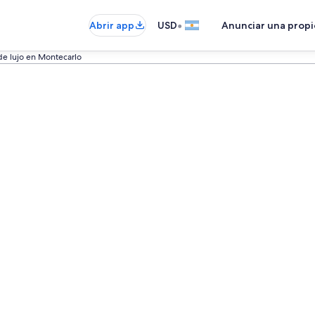
•
Abrir app
USD
Anunciar una prop
de lujo en Montecarlo