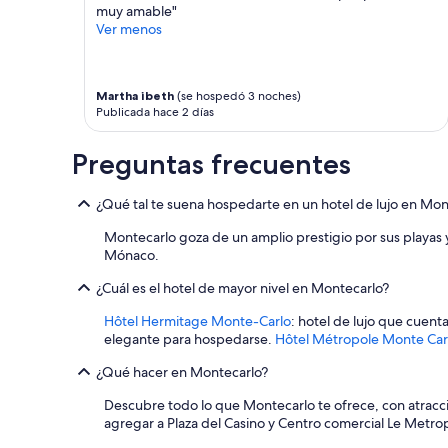
l
disponibilidad
muy amable"
f
.
están
Ver menos
u
I
sujetos
n
m
a
c
p
cambios.
i
e
Es
Martha ibeth
(se hospedó 3 noches)
o
c
posible
Publicada hace 2 días
n
a
que
a
b
se
Preguntas frecuentes
r
l
apliquen
,
e
más
n
l
términos
¿Qué tal te suena hospedarte en un hotel de lujo en Mon
o
a
y
h
h
condiciones.
Montecarlo goza de un amplio prestigio por sus playas y
a
a
Mónaco.
y
b
e
¿Cuál es el hotel de mayor nivel en Montecarlo?
i
s
t
Hôtel Hermitage Monte-Carlo
: hotel de lujo que cuent
p
a
elegante para hospedarse.
Hôtel Métropole Monte Carl
e
c
j
i
¿Qué hacer en Montecarlo?
o
ó
e
n
Descubre todo lo que Montecarlo te ofrece, con atracc
n
,
agregar a Plaza del Casino y Centro comercial Le Metrop
l
s