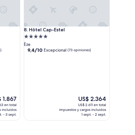
Hôtel Cap-Estel
8. Hôtel Cap-Estel
Propiedad
de
Èze
5.0
9.4
9,4/10
Excepcional
)
(73 opiniones)
de
estrellas
10,
Excepcional,
(73
opiniones)
El
 1.867
US$ 2.364
io
precio
3 en total
US$ 2.611 en total
l
actual
 incluidos
impuestos y cargos incluidos
es
. - 3 sept.
1 sept. - 2 sept.
de
1.867
US$ 2.364