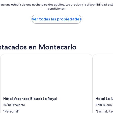
m
ara una estadía de una noche para dos adultos. Los precios y la disponibilidad est
a
condiciones.
r
i
Ver todas las propiedades
n
a
,
m
e
j
stacados en Montecarlo
o
r
Hôtel Vacances Bleues Le Royal
Hotel Le N
n
o
p
o
d
í
a
e
s
Hôtel Vacances Bleues Le Royal
Hotel Le 
t
a
10/10
Excelente
8/10
Bueno
r
"Personal"
"Las habita
,