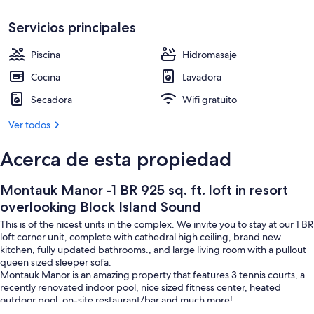
Block
Interior
Island
Servicios principales
Sound
Piscina
Hidromasaje
Cocina
Lavadora
Secadora
Wifi gratuito
Ver todos
Acerca de esta propiedad
Montauk Manor -1 BR 925 sq. ft. loft in resort
overlooking Block Island Sound
This is of the nicest units in the complex. We invite you to stay at our 1 BR
loft corner unit, complete with cathedral high ceiling, brand new
kitchen, fully updated bathrooms., and large living room with a pullout
queen sized sleeper sofa.
Montauk Manor is an amazing property that features 3 tennis courts, a
recently renovated indoor pool, nice sized fitness center, heated
outdoor pool, on-site restaurant/bar and much more!
Montauk Manor offers the perfect combination of Montauk's natural