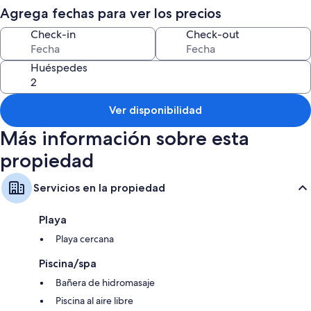
beauty and the historic hotel's multiple amenities.
Agrega fechas para ver los precios
Please feel free to message us with special requests or any additional
Check-in
Check-out
questions.
Huéspedes
Ver disponibilidad
Más información sobre esta
propiedad
Servicios en la propiedad
Playa
Playa cercana
Piscina/spa
Bañera de hidromasaje
Piscina al aire libre