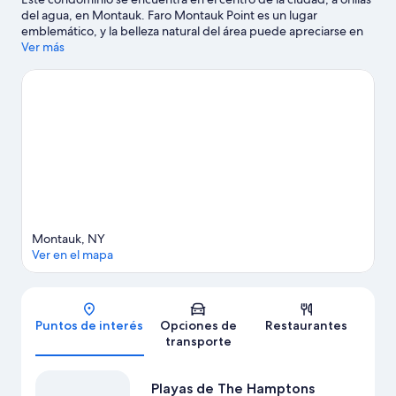
del agua, en Montauk. Faro Montauk Point es un lugar
emblemático, y la belleza natural del área puede apreciarse en
Playas de The Hamptons y Montauk Point. ¿Buscas diversión?
Ver más
Puedes salir una noche a Bounce Beach MTK y The Stephen
Talkhouse. En la zona puedes practicar actividades como paseos
en moto de agua y kayak, o disfrutar del aire libre mientras
haces paseos a caballo y caminatas o ciclismo en senderos.
Visitar nuestra guía de viaje de Montauk
Ver más condominios en alquiler en Montauk
Montauk, NY
Ver en el mapa
Mapa
Puntos de interés
Opciones de
Restaurantes
transporte
Playas de The Hamptons