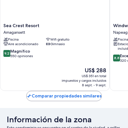
Sea
Windwa
Sea Crest Resort
Windwa
Crest
Shores
Amagansett
Napeag
Resort
Ocean
Piscina
Wifi gratuito
Piscin
Amagansett
Resort
Aire acondicionado
Gimnasio
Estaci
Napeag
inclui
9.2
Magnífico
9,2
8.8
Exc
de
550 opiniones
8,8
de
320 
10,
10,
Magnífico,
El
US$ 288
Excelent
550
precio
320
US$ 351 en total
opiniones
actual
impuestos y cargos incluidos
opinion
es
8 sept. - 9 sept.
de
US$ 288
Comparar propiedades similares
Información de la zona
Este condominio se encuentra en el centro de la ciudad, a orillas