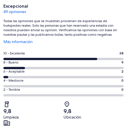
Opiniones
Excepcional
49 opiniones
Todas las opiniones que se muestran provienen de experiencias de
huéspedes reales. Solo las personas que han reservado una estadía con
nosotros pueden enviar su opinión. Verificamos las opiniones con base en
nuestras pautas y las publicamos todas, tanto positivas como negativas.
Se
Más información
abre
en
Evaluación:
10 - Excelente
38
una
10
nueva
Evaluación:
8 - Bueno
9
-
ventana
8
Excelente.
Evaluación:
6 - Aceptable
2
-
38
6
Bueno.
Evaluación:
4 - Mediocre
0
de
-
9
4
49
Aceptable.
Evaluación:
2 - Terrible
0
de
-
opiniones
2
2
49
Mediocre.
de
-
opiniones
0
49
Terrible.
de
9,8
9,8
opiniones
0
49
Limpieza
Ubicación
de
opiniones
49