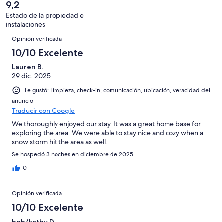
9,2
opiniones
Estado de la propiedad e
instalaciones
Opiniones
Opinión verificada
10/10 Excelente
Lauren B.
29 dic. 2025
Le gustó: Limpieza, check-in, comunicación, ubicación, veracidad del
anuncio
Traducir con Google
We thoroughly enjoyed our stay. It was a great home base for
exploring the area. We were able to stay nice and cozy when a
snow storm hit the area as well.
Se hospedó 3 noches en diciembre de 2025
0
Opinión verificada
10/10 Excelente
bob/kathy D.