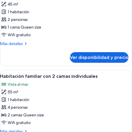
45 m²
fotos
de
1 habitación
Habitación
2 personas
doble
1 cama Queen size
Premium
Wifi gratuito
Más
Más detalles
detalles
sobre
Ver disponibilidad y precio
Habitación
doble
Premium
Ver
Habitación de hotel con una cama grand
4
Habitación familiar con 2 camas individuales
todas
Vista al mar
las
55 m²
fotos
de
1 habitación
Habitación
4 personas
familiar
2 camas Queen size
con
Wifi gratuito
2
Más
Más detalles