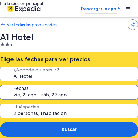
Ir a la sección principal
Descargar la app
Ver todas las propiedades
A1 Hotel
Propiedad
de
2.5
Elige las fechas para ver precios
estrellas
¿Adónde quieres ir?
Fechas
Huéspedes
Buscar