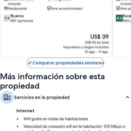
incluido
inclui
Restaurante
Aire acondicionado
Aire a
7.6
8.6
Bueno
Exc
7,6
8,6
de
de
457 opiniones
459 
10,
10,
Bueno,
Excelent
El
US$ 39
457
459
precio
opiniones
opinion
US$ 43 en total
actual
impuestos y cargos incluidos
es
10 ago. - 11 ago.
de
US$ 39
Comparar propiedades similares
Más información sobre esta
propiedad
Servicios en la propiedad
Internet
Wifi gratis en todas las habitaciones
Velocidad de conexión wifi en la habitación: 100 Mbps o