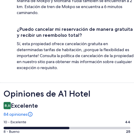
Marina de Mokpo y Montaña Yudal también se encuentran a 2
km. Estación de tren de Mokpo se encuentra a 6 minutos
caminando.
¿Puedo cancelar mi reservación de manera gratuita
y recibir un reembolso total?
Sí, esta propiedad ofrece cancelación gratuita en
determinadas tarifas de habitación, ¡porque la flexibilidad es
importante! Consulta la política de cancelación de la propiedad
en nuestro sitio para obtener más información sobre cualquier
excepción o requisito.
Opiniones
Opiniones de A1 Hotel
Excelente
8,6
84 opiniones
Evaluación:
10 - Excelente
44
10
Evaluación:
8 - Bueno
25