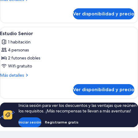
camas
detalles
individuales
sobre
Ver disponibilidad y precio
Habitación
familiar
con
Ver
Una habitación amplia con suelo de m
5
2
Estudio Senior
todas
camas
1 habitación
individuales
las
4 personas
fotos
de
2 futones dobles
Estudio
Wifi gratuito
Senior
Más
Más detalles
detalles
sobre
Ver disponibilidad y precio
Estudio
Senior
Inicia sesión para ver los descuentos y las ventajas que reúnen
los requisitos. ¡Más recompensas te llevan a más aventuras!
Iniciar sesión
Registrarme gratis