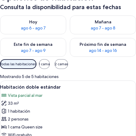
Consulta la disponibilidad para estas fechas
Consulta la disponibilidad para hoy ago 6 - ago 7
Consulta la disponibilidad pa
Hoy
Mañana
ago 6 - ago 7
ago 7 - ago 8
Consulta la disponibilidad para este fin de semana ago 7 - ag
Consulta la disponibilidad par
Este fin de semana
Próximo fin de semana
ago 7 - ago 9
ago 14 - ago 16
Filtros
Todas las habitaciones
1 cama
2 camas
disponibles
para
Mostrando 5 de 5 habitaciones
las
Ver
Una habitación de hotel moderna con u
4
Habitación doble estándar
habitaciones
todas
Vista parcial al mar
las
33 m²
fotos
de
1 habitación
Habitación
2 personas
doble
1 cama Queen size
estándar
Wifi gratuito