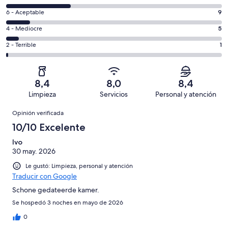
-
8
Excelente.
Evaluación:
6 - Aceptable
9
-
44
6
Bueno.
Evaluación:
4 - Mediocre
5
de
-
25
4
84
Aceptable.
Evaluación:
2 - Terrible
1
de
-
opiniones
9
2
84
Mediocre.
de
-
opiniones
5
84
Terrible.
de
8,4
8,0
8,4
opiniones
1
84
Limpieza
Servicios
Personal y atención
de
opiniones
Opiniones
84
Opinión verificada
opiniones
10/10 Excelente
Ivo
30 may. 2026
Le gustó: Limpieza, personal y atención
Traducir con Google
Schone gedateerde kamer.
Se hospedó 3 noches en mayo de 2026
0