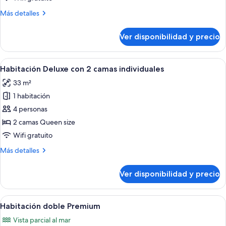
Más
Más detalles
detalles
sobre
Ver disponibilidad y precio
Habitación
doble
estándar
Ver
Habitación de hotel con dos camas, un e
5
Habitación Deluxe con 2 camas individuales
todas
33 m²
las
1 habitación
fotos
de
4 personas
Habitación
2 camas Queen size
Deluxe
Wifi gratuito
con
Más
Más detalles
2
detalles
camas
sobre
Ver disponibilidad y precio
Habitación
individuales
Deluxe
con
Ver
Una habitación de hotel moderna con u
5
2
Habitación doble Premium
todas
camas
Vista parcial al mar
individuales
las