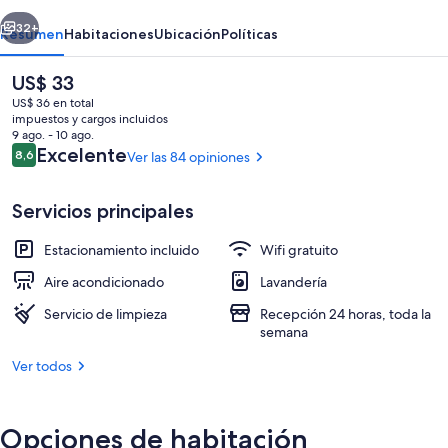
erior
Siguiente
32+
Resumen
Habitaciones
Ubicación
Políticas
El
US$ 33
precio
US$ 36 en total
actual
impuestos y cargos incluidos
es
9 ago. - 10 ago.
de
Opiniones
Excelente
8,6
Ver las 84 opiniones
8,6 de 10
US$ 33
Servicios principales
Ropa de cama de alta calidad, colchone
Estacionamiento incluido
Wifi gratuito
Aire acondicionado
Lavandería
Servicio de limpieza
Recepción 24 horas, toda la
semana
Ver todos
Opciones de habitación