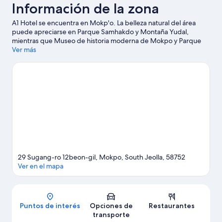
Información de la zona
A1 Hotel se encuentra en Mokp'o. La belleza natural del área
puede apreciarse en Parque Samhakdo y Montaña Yudal,
mientras que Museo de historia moderna de Mokpo y Parque
de esculturas de Yudalsan son lugares culturales destacados.
Ver más
También vale la pena conocer Centro de la Cultura y las Artes de
Mokpo y Museo marítimo nacional de corea.
Visitar nuestra guía
de viaje de Mokp'o
29 Sugang-ro 12beon-gil, Mokpo, South Jeolla, 58752
Ver en el mapa
Mapa
Puntos de interés
Opciones de
Restaurantes
transporte