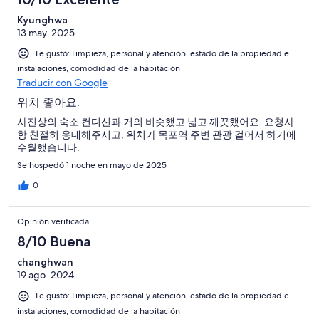
Kyunghwa
13 may. 2025
Le gustó: Limpieza, personal y atención, estado de la propiedad e
instalaciones, comodidad de la habitación
Traducir con Google
위치 좋아요.
사진상의 숙소 컨디션과 거의 비슷했고 넓고 깨끗했어요. 요청사
항 친절히 응대해주시고, 위치가 목포역 주변 관광 걸어서 하기에
수월했습니다.
Se hospedó 1 noche en mayo de 2025
0
Opinión verificada
8/10 Buena
changhwan
19 ago. 2024
Le gustó: Limpieza, personal y atención, estado de la propiedad e
instalaciones, comodidad de la habitación