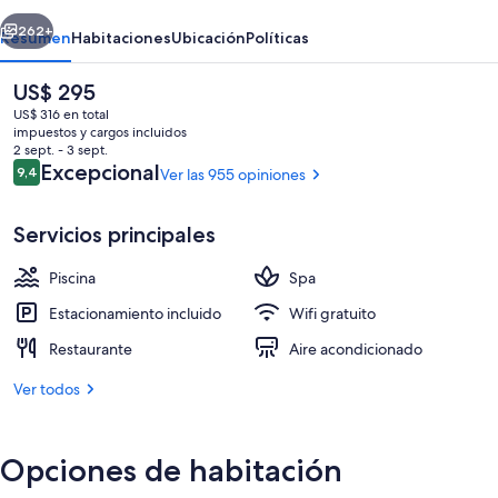
Gran
erior
Siguiente
Canaria
262+
Resumen
Habitaciones
Ubicación
Políticas
El
US$ 295
precio
US$ 316 en total
actual
impuestos y cargos incluidos
es
2 sept. - 3 sept.
de
Opiniones
Excepcional
9,4
Ver las 955 opiniones
9,4 de 10
US$ 295
Servicios principales
2 piscinas al aire libre, sombrillas, sillo
Piscina
Spa
Estacionamiento incluido
Wifi gratuito
Restaurante
Aire acondicionado
Ver todos
Opciones de habitación