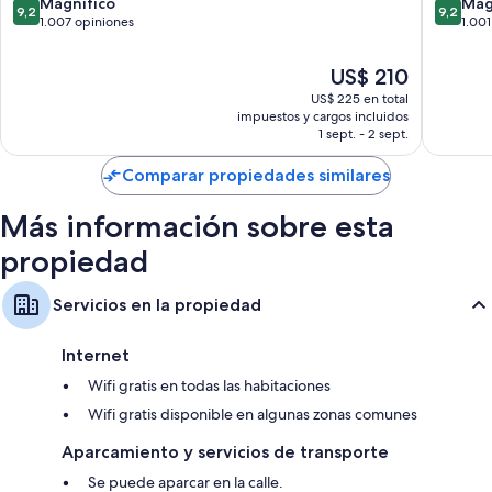
Gran
Spa
9.2
9.2
Magnífico
Mag
9,2
9,2
Canaria
Maspal
de
de
1.007 opiniones
1.001
Mogan
10,
10,
Mogan
Magnífico,
Magnífi
El
US$ 210
1.007
1.001
precio
US$ 225 en total
opiniones
opinion
actual
impuestos y cargos incluidos
es
1 sept. - 2 sept.
de
US$ 210
Comparar propiedades similares
Más información sobre esta
propiedad
Servicios en la propiedad
Internet
Wifi gratis en todas las habitaciones
Wifi gratis disponible en algunas zonas comunes
Aparcamiento y servicios de transporte
Se puede aparcar en la calle.