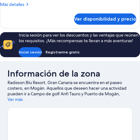
Más
Más detalles
detalles
sobre
Ver disponibilidad y precio
Habitación
familiar
(2
Inicia sesión para ver los descuentos y las ventajas que reúnen
Connected
los requisitos. ¡Más recompensas te llevan a más aventuras!
Rooms)
Iniciar sesión
Registrarme gratis
Información de la zona
Radisson Blu Resort, Gran Canaria se encuentra en el paseo
costero, en Mogán. Aquellos que deseen hacer una actividad
pueden ir a Campo de golf Anfi Tauro y Puerto de Mogán,
mientras que quienes quieran apreciar la belleza natural del área
Ver más
pueden visitar Playa Anfi y Playa de Puerto Rico. ¿Viajas con
niños? No te pierdas Parque acuático Lago Taurito y Parque
temático Angry Birds Activity Park. En la zona puedes practicar
actividades como kayak y buceo, o disfrutar del aire libre
mientras haces ecotours y caminatas o ciclismo en senderos.
Visitar nuestra guía de viaje de Arguineguín