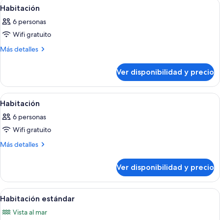
Ver
Una habitación de hotel con cama, sill
12
Habitación
todas
6 personas
las
Wifi gratuito
fotos
de
Más
Más detalles
detalles
Habitación
sobre
Ver disponibilidad y precio
Habitación
Ver
Un dormitorio moderno con una cama gr
4
Habitación
todas
6 personas
las
Wifi gratuito
fotos
de
Más
Más detalles
detalles
Habitación
sobre
Ver disponibilidad y precio
Habitación
Ver
Una habitación de hotel moderna con
7
Habitación estándar
todas
Vista al mar
las