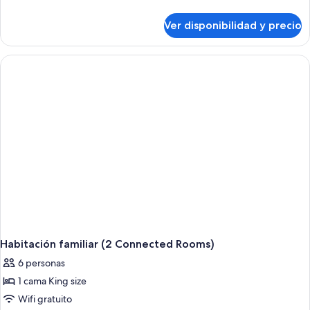
detalles
sobre
Ver disponibilidad y precio
Suite
superior,
1
habitación
Habitación familiar (2 Connected Rooms)
6 personas
1 cama King size
Wifi gratuito