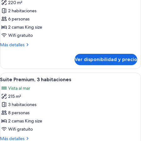
220 m²
fotos
de
2 habitaciones
Suite
6 personas
Premium,
2 camas King size
2
Wifi gratuito
habitaciones
Más
Más detalles
detalles
sobre
Ver disponibilidad y precio
Suite
Premium,
2
Ver
Un balcón con mobiliario de mimbre, v
34
habitaciones
Suite Premium, 3 habitaciones
todas
Vista al mar
las
215 m²
fotos
de
3 habitaciones
Suite
8 personas
Premium,
2 camas King size
3
Wifi gratuito
habitaciones
Más
Más detalles