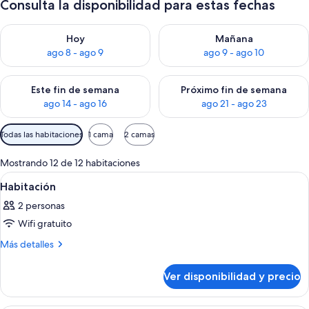
Consulta la disponibilidad para estas fechas
Consulta la disponibilidad para hoy ago 8 - ago 9
Consulta la disponibilidad pa
Hoy
Mañana
ago 8 - ago 9
ago 9 - ago 10
Consulta la disponibilidad para este fin de semana ago 14 - ag
Consulta la disponibilidad pa
Este fin de semana
Próximo fin de semana
ago 14 - ago 16
ago 21 - ago 23
Filtros
Todas las habitaciones
1 cama
2 camas
disponibles
para
Mostrando 12 de 12 habitaciones
las
Ver
Habitación de hotel con una cama grande
5
Habitación
habitaciones
todas
2 personas
las
Wifi gratuito
fotos
de
Más
Más detalles
detalles
Habitación
sobre
Ver disponibilidad y precio
Habitación