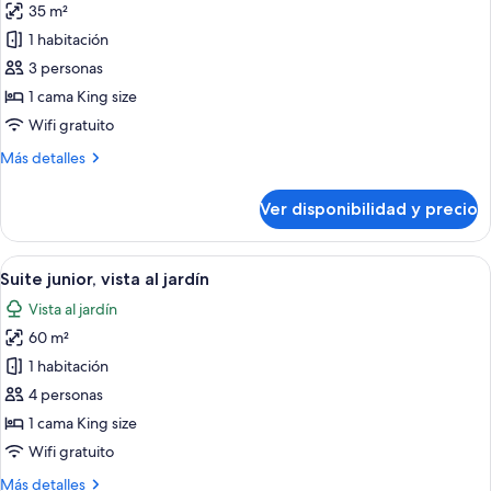
35 m²
fotos
de
1 habitación
Habitación
3 personas
estándar
1 cama King size
Wifi gratuito
Más
Más detalles
detalles
sobre
Ver disponibilidad y precio
Habitación
estándar
Ver
Una habitación de hotel moderna con u
12
Suite junior, vista al jardín
todas
Vista al jardín
las
60 m²
fotos
de
1 habitación
Suite
4 personas
junior,
1 cama King size
vista
Wifi gratuito
al
Más
Más detalles