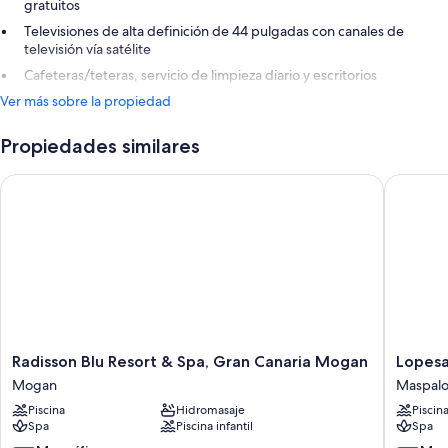
gratuitos
Televisiones de alta definición de 44 pulgadas con canales de
televisión vía satélite
Cafeteras/teteras, servicio de limpieza diario y escritorios
Ver más sobre la propiedad
Propiedades similares
Radisson Blu Resort & Spa, Gran Canaria Mogan
Lopesan 
Radisson
Lopesan
Radisson Blu Resort & Spa, Gran Canaria Mogan
Lopesa
Blu
Costa
Mogan
Maspal
Resort
Meloner
Piscina
Hidromasaje
Piscin
&
Resort
Spa
Piscina infantil
Spa
Spa,
&