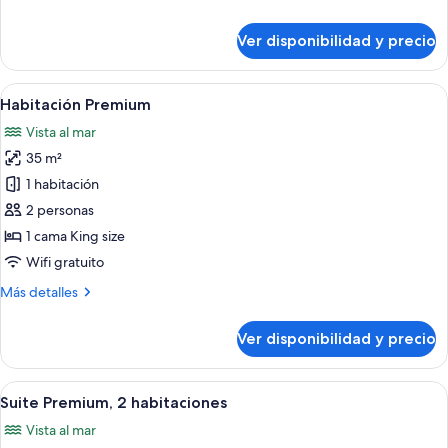
jardín
detalles
sobre
Ver disponibilidad y precio
Suite
junior,
vista
Ver
Un balcón con vista al mar, un jacuzzi y
7
al
Habitación Premium
todas
jardín
Vista al mar
las
35 m²
fotos
de
1 habitación
Habitación
2 personas
Premium
1 cama King size
Wifi gratuito
Más
Más detalles
detalles
sobre
Ver disponibilidad y precio
Habitación
Premium
Ver
Balcón
21
Suite Premium, 2 habitaciones
todas
Vista al mar
las