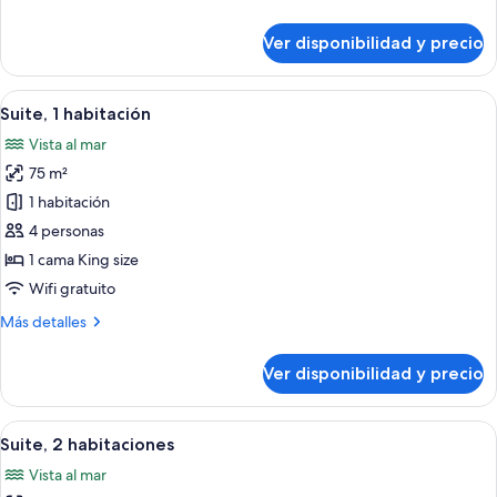
detalles
sobre
Ver disponibilidad y precio
Suite
Premium,
3
Ver
Un balcón con mobiliario de mimbre, u
17
habitaciones
Suite, 1 habitación
todas
Vista al mar
las
75 m²
fotos
de
1 habitación
Suite,
4 personas
1
1 cama King size
habitación
Wifi gratuito
Más
Más detalles
detalles
sobre
Ver disponibilidad y precio
Suite,
1
habitación
Ver
Un balcón con mobiliario de mimbre, un
11
Suite, 2 habitaciones
todas
Vista al mar
las