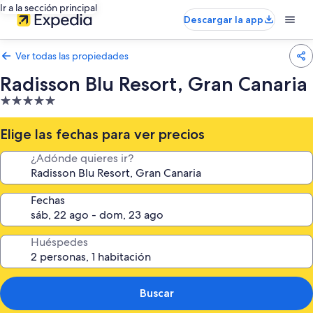
Ir a la sección principal
Descargar la app
Ver todas las propiedades
Radisson Blu Resort, Gran Canaria
Propiedad
de
5.0
Elige las fechas para ver precios
estrellas
¿Adónde quieres ir?
Fechas
Huéspedes
Buscar