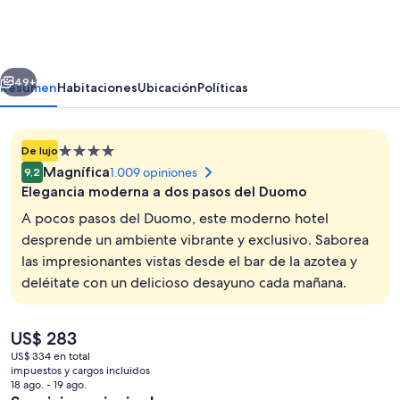
Square
Milano
Duomo
erior
Siguiente
-
49+
Resumen
Habitaciones
Ubicación
Políticas
Preferred
Hotels
Propiedad
De lujo
&
de
Magnífica
1.009 opiniones
9,2
Resorts
4.0
Elegancia moderna a dos pasos del Duomo
estrellas
A pocos pasos del Duomo, este moderno hotel
desprende un ambiente vibrante y exclusivo. Saborea
las impresionantes vistas desde el bar de la azotea y
Terraza en la azotea
deléitate con un delicioso desayuno cada mañana.
El
US$ 283
precio
US$ 334 en total
actual
impuestos y cargos incluidos
es
18 ago. - 19 ago.
de