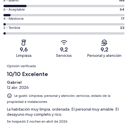
Evaluación:
8 - Bueno
188
-
8
Excelente.
Evaluación:
6 - Aceptable
64
-
718
6
Bueno.
Evaluación:
4 - Mediocre
17
de
-
188
4
1009
Aceptable.
Evaluación:
2 - Terrible
22
de
-
opiniones
64
2
1009
Mediocre.
de
-
opiniones
17
1009
Terrible.
de
9,6
9,2
9,2
opiniones
22
1009
Limpieza
Servicios
Personal y atención
de
opiniones
Opiniones
1009
Opinión verificada
opiniones
10/10 Excelente
Gabriel
12 abr. 2026
Le gustó: Limpieza, personal y atención, servicios, estado de la
propiedad e instalaciones
La habitación muy limpia, ordenada. El personal muy amable. El
desayuno muy completo y rico.
Se hospedó 2 noches en abril de 2026