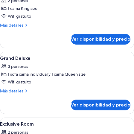
2 personas
las
1 cama King size
fotos
de
Wifi gratuito
Deluxe
Más
Más detalles
Room
detalles
sobre
Ver disponibilidad y precio
Deluxe
Room
Ver
Ropa de cama de alta calidad, cubrec
10
Grand Deluxe
todas
3 personas
las
1 sofá cama individual y 1 cama Queen size
fotos
de
Wifi gratuito
Grand
Más
Más detalles
Deluxe
detalles
sobre
Ver disponibilidad y precio
Grand
Deluxe
Ver
Ropa de cama de alta calidad, cubrec
9
Exclusive Room
todas
2 personas