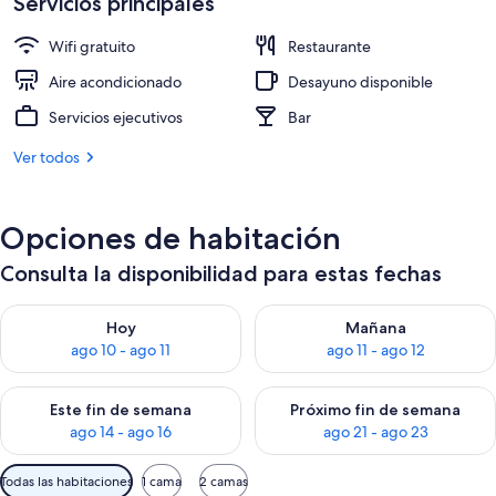
Servicios principales
US$ 283
Wifi gratuito
Restaurante
Aire acondicionado
Desayuno disponible
Servicios ejecutivos
Bar
Ver todos
Opciones de habitación
Consulta la disponibilidad para estas fechas
Consulta la disponibilidad para hoy ago 10 - ago 11
Consulta la disponibilidad par
Hoy
Mañana
ago 10 - ago 11
ago 11 - ago 12
Consulta la disponibilidad para este fin de semana ago 14 - ag
Consulta la disponibilidad pa
Este fin de semana
Próximo fin de semana
ago 14 - ago 16
ago 21 - ago 23
Filtros
Todas las habitaciones
1 cama
2 camas