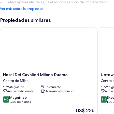
Teteras/pavas eléctricas, calefacción y servicio de limpieza diario
Ver más sobre la propiedad
Propiedades similares
Hotel Dei Cavalieri Milano Duomo
Uptown 
Hotel
Uptown
Hotel Dei Cavalieri Milano Duomo
Uptow
Dei
Palace
Centro de Milán
Centro 
Cavalieri
Centro
Wifi gratuito
Restaurante
Wifi g
Milano
de
Aire acondicionado
Desayuno disponible
Aire a
Duomo
Milán
Centro
9.0
8.6
Magnífico
Exc
9,0
8,6
de
de
de
1.370 opiniones
1.02
Milán
10,
10,
El
US$ 226
Magnífico,
Excelent