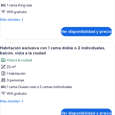
las
1 cama King size
fotos
de
Wifi gratuito
Exclusive
Más
Más detalles
Room
detalles
sobre
Ver disponibilidad y precio
Exclusive
Room
Ver
Habitación de hotel con una cama grande
4
Habitación exclusiva con 1 cama doble o 2 individuales,
todas
balcón, vista a la ciudad
las
Vista a la ciudad
fotos
22 m²
de
1 habitación
Habitación
exclusiva
3 personas
con
1 cama Queen size o 2 camas individuales
1
Wifi gratuito
cama
Más
Más detalles
doble
detalles
o
sobre
Ver disponibilidad y precio
Habitación