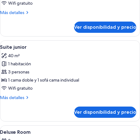
Habitación
Wifi gratuito
individual
Más
Más detalles
Deluxe
detalles
sobre
Ver disponibilidad y precio
Habitación
individual
Deluxe
Ver
Habitación de hotel moderna con cama, e
5
Suite junior
todas
40 m²
las
1 habitación
fotos
de
3 personas
Suite
1 cama doble y 1 sofá cama individual
junior
Wifi gratuito
Más
Más detalles
detalles
sobre
Ver disponibilidad y precio
Suite
junior
Ver
Ropa de cama de alta calidad, cubrec
11
Deluxe Room
todas