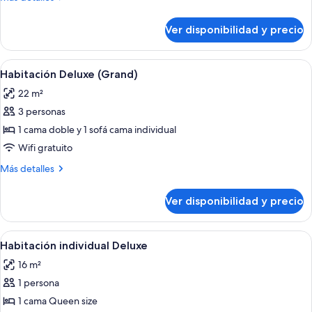
exclusiva
detalles
sobre
Ver disponibilidad y precio
Habitación
doble
exclusiva
Ver
Una habitación de hotel con cama, escr
6
Habitación Deluxe (Grand)
todas
22 m²
las
3 personas
fotos
de
1 cama doble y 1 sofá cama individual
Habitación
Wifi gratuito
Deluxe
Más
Más detalles
(Grand)
detalles
sobre
Ver disponibilidad y precio
Habitación
Deluxe
(Grand)
Ver
Habitación de hotel moderna con una ca
4
Habitación individual Deluxe
todas
16 m²
las
1 persona
fotos
de
1 cama Queen size