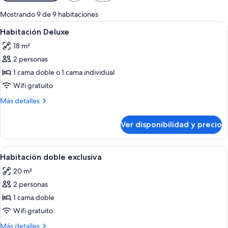
disponibles
para
Mostrando 9 de 9 habitaciones
las
Ver
Habitación de hotel con cama, mesitas d
7
Habitación Deluxe
habitaciones
todas
18 m²
las
2 personas
fotos
de
1 cama doble o 1 cama individual
Habitación
Wifi gratuito
Deluxe
Más
Más detalles
detalles
sobre
Ver disponibilidad y precio
Habitación
Deluxe
Ver
Una habitación de hotel con una cama,
5
Habitación doble exclusiva
todas
20 m²
las
2 personas
fotos
de
1 cama doble
Habitación
Wifi gratuito
doble
Más
Más detalles