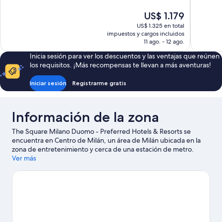
Excepcional,
Muy
El
US$ 1.179
295
bueno,
precio
opiniones
1.725
US$ 1.325 en total
actual
impuestos y cargos incluidos
opiniones
es
11 ago. - 12 ago.
de
Inicia sesión para ver los descuentos y las ventajas que reúnen
US$ 1.179
los requisitos. ¡Más recompensas te llevan a más aventuras!
Iniciar sesión
Registrarme gratis
Información de la zona
The Square Milano Duomo - Preferred Hotels & Resorts se
encuentra en Centro de Milán, un área de Milán ubicada en la
zona de entretenimiento y cerca de una estación de metro.
Teatro alla Scala y Museo Cenacolo Vinciano son lugares
Ver más
culturales destacados, y los turistas que quieran ir de compras
pueden visitar Quadrilatero della moda y Galería Vittorio
Emanuele II. También puedes darte una vuelta por Iglesia Santa
Maria delle Grazie. Los huéspedes valoran la ubicación céntrica
de este hotel.
Visitar nuestra guía de viaje de Milán