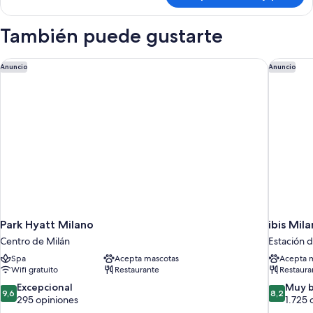
2
exclusiva
individuales,
con
También puede gustarte
balcón,
1
vista
cama
doble
Park Hyatt Milano
ibis Mil
a
Anuncio
Anuncio
o
la
2
ciudad
individuales,
balcón,
vista
a
la
ciudad
Park Hyatt Milano
ibis Mil
Centro de Milán
Estación 
Spa
Acepta mascotas
Acepta 
Wifi gratuito
Restaurante
Restaura
9.6
8.2
Excepcional
Muy 
9,6
8,2
de
de
295 opiniones
1.725 
10,
10,