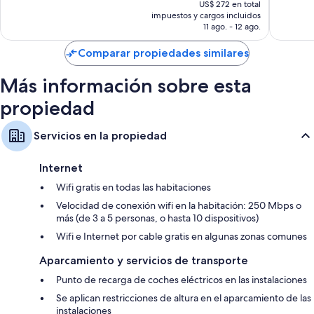
precio
1.370
1.020
US$ 272 en total
actual
impuestos y cargos incluidos
opiniones
opinion
es
11 ago. - 12 ago.
de
US$ 226
Comparar propiedades similares
Más información sobre esta
propiedad
Servicios en la propiedad
Internet
Wifi gratis en todas las habitaciones
Velocidad de conexión wifi en la habitación: 250 Mbps o
más (de 3 a 5 personas, o hasta 10 dispositivos)
Wifi e Internet por cable gratis en algunas zonas comunes
Aparcamiento y servicios de transporte
Punto de recarga de coches eléctricos en las instalaciones
Se aplican restricciones de altura en el aparcamiento de las
instalaciones