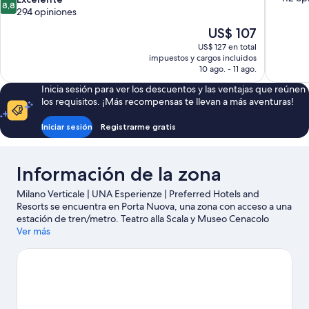
8,8
10,
de
294 opiniones
Excelente
10,
El
US$ 107
112
Excelente,
precio
opiniones
US$ 127 en total
294
actual
impuestos y cargos incluidos
opiniones
es
10 ago. - 11 ago.
de
Inicia sesión para ver los descuentos y las ventajas que reúnen
US$ 107
los requisitos. ¡Más recompensas te llevan a más aventuras!
Iniciar sesión
Registrarme gratis
Información de la zona
Milano Verticale | UNA Esperienze | Preferred Hotels and
Resorts se encuentra en Porta Nuova, una zona con acceso a una
estación de tren/metro. Teatro alla Scala y Museo Cenacolo
Vinciano son lugares culturales destacados, y algunos de los
Ver más
puntos de interés más importantes del área incluyen Catedral
de Milán y Porta Venezia. ¿Quieres asistir a un evento o partido?
Échale un vistazo a lo que sucede en Estadio San Siro o
Autodromo Nazionale Monza.
Visitar nuestra guía de viaje de
Milán