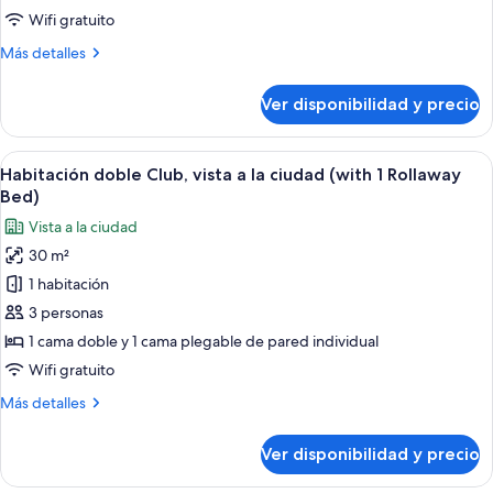
(Alpi
Wifi gratuito
/
Más
Más detalles
Porta
detalles
Nuova)
sobre
Ver disponibilidad y precio
Penthouse
(Alpi
/
Ver
Una habitación de hotel con una cama g
5
Porta
Habitación doble Club, vista a la ciudad (with 1 Rollaway
todas
Nuova)
Bed)
las
Vista a la ciudad
fotos
30 m²
de
1 habitación
Habitación
doble
3 personas
Club,
1 cama doble y 1 cama plegable de pared individual
vista
Wifi gratuito
a
Más
Más detalles
la
detalles
ciudad
sobre
Ver disponibilidad y precio
Habitación
(with
doble
1