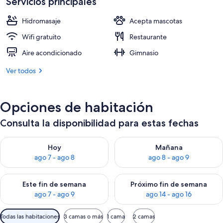
Servicios principales
US$ 175
Hidromasaje
Acepta mascotas
Wifi gratuito
Restaurante
Aire acondicionado
Gimnasio
Ver todos
Opciones de habitación
Consulta la disponibilidad para estas fechas
Consulta la disponibilidad para hoy ago 7 - ago 8
Consulta la disponibilidad pa
Hoy
Mañana
ago 7 - ago 8
ago 8 - ago 9
Consulta la disponibilidad para este fin de semana ago 7 - ag
Consulta la disponibilidad par
Este fin de semana
Próximo fin de semana
ago 7 - ago 9
ago 14 - ago 16
Filtros
Todas las habitaciones
3 camas o más
1 cama
2 camas