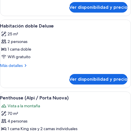
la
sobre
Ver disponibilidad y precio
ciudad
Habitación
doble
Deluxe,
Ver
Habitación de hotel con una cama gran
6
vista
Habitación doble Deluxe
todas
a
25 m²
la
las
ciudad
2 personas
fotos
de
1 cama doble
Habitación
Wifi gratuito
doble
Más
Más detalles
Deluxe
detalles
sobre
Ver disponibilidad y precio
Habitación
doble
Deluxe
Ver
Terraza en la azotea con una mesa dis
18
Penthouse (Alpi / Porta Nuova)
todas
Vista a la montaña
las
70 m²
fotos
de
4 personas
Penthouse
1 cama King size y 2 camas individuales