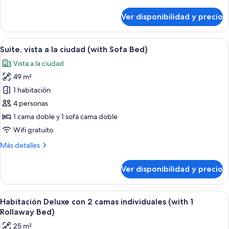
Premium
detalles
sobre
Ver disponibilidad y precio
Habitación
doble
Premium
Ver
Una sala de estar moderna con un sofá,
6
Suite, vista a la ciudad (with Sofa Bed)
todas
Vista a la ciudad
las
49 m²
fotos
de
1 habitación
Suite,
4 personas
vista
1 cama doble y 1 sofá cama doble
a
Wifi gratuito
la
Más
Más detalles
ciudad
detalles
(with
sobre
Ver disponibilidad y precio
Sofa
Suite,
vista
Bed)
a
Ver
Habitación de hotel con una cama gran
5
la
Habitación Deluxe con 2 camas individuales (with 1
todas
ciudad
Rollaway Bed)
(with
las
25 m²
Sofa