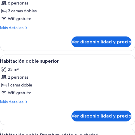
(with
6 personas
fotos
1
de
3 camas dobles
Rollaway
Habitación
Bed)
Wifi gratuito
familiar
Más
Más detalles
detalles
sobre
Ver disponibilidad y precio
Habitación
familiar
Ver
Habitación de hotel con una cama grande
4
Habitación doble superior
todas
23 m²
las
2 personas
fotos
de
1 cama doble
Habitación
Wifi gratuito
doble
Más
Más detalles
superior
detalles
sobre
Ver disponibilidad y precio
Habitación
doble
superior
Ver
Habitación de hotel con una cama grande
5