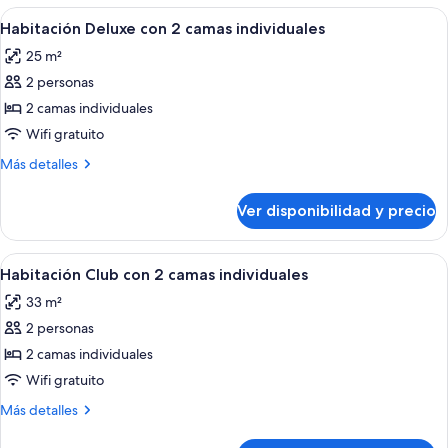
Club,
Ver
Una habitación de hotel con una cama 
Rollaway
5
vista
Habitación Deluxe con 2 camas individuales
todas
Bed)
a
25 m²
la
las
ciudad
2 personas
fotos
(with
de
2 camas individuales
1
Habitación
Rollaway
Wifi gratuito
Bed)
Deluxe
Más
Más detalles
con
detalles
2
sobre
Ver disponibilidad y precio
Habitación
camas
Deluxe
individuales
con
Ver
Una habitación de hotel moderna con un
5
2
Habitación Club con 2 camas individuales
todas
camas
33 m²
individuales
las
2 personas
fotos
de
2 camas individuales
Habitación
Wifi gratuito
Club
Más
Más detalles
con
detalles
2
sobre