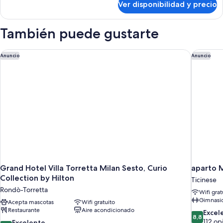
Ver disponibilidad y precio
Habitación
camas
Club
individuales
con
También puede gustarte
2
camas
individuales
Grand Hotel Villa Torretta Milan Sesto, Curio Collection by Hi
aparto M
Anuncio
Anuncio
Grand Hotel Villa Torretta Milan Sesto, Curio
aparto 
Collection by Hilton
Ticinese
Rondò-Torretta
Wifi grat
Gimnasi
Acepta mascotas
Wifi gratuito
Restaurante
Aire acondicionado
8.8
Excel
8,8
de
112 op
8.8
Excelente