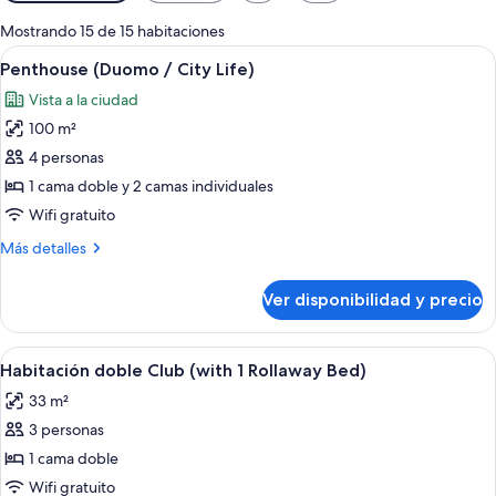
disponibles
para
Mostrando 15 de 15 habitaciones
las
Ver
Habitación de hotel moderna con una cam
9
Penthouse (Duomo / City Life)
habitaciones
todas
Vista a la ciudad
las
100 m²
fotos
de
4 personas
Penthouse
1 cama doble y 2 camas individuales
(Duomo
Wifi gratuito
/
Más
Más detalles
City
detalles
Life)
sobre
Ver disponibilidad y precio
Penthouse
(Duomo
/
Ver
Una habitación de hotel con una cama g
5
City
Habitación doble Club (with 1 Rollaway Bed)
todas
Life)
33 m²
las
3 personas
fotos
de
1 cama doble
Habitación
Wifi gratuito