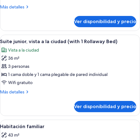
doble
Más
Más detalles
Club
detalles
(with
sobre
Ver disponibilidad y precio
Habitación
1
doble
Rollaway
Club
Ver
Habitación de hotel moderna con una ca
Bed)
5
(with
Suite junior, vista a la ciudad (with 1 Rollaway Bed)
todas
1
Vista a la ciudad
Rollaway
las
Bed)
36 m²
fotos
de
3 personas
Suite
1 cama doble y 1 cama plegable de pared individual
junior,
Wifi gratuito
vista
Más
Más detalles
a
detalles
la
sobre
Ver disponibilidad y precio
Suite
ciudad
junior,
(with
vista
Ver
Habitación de hotel con una cama gran
1
4
a
Habitación familiar
todas
Rollaway
la
43 m²
ciudad
las
Bed)