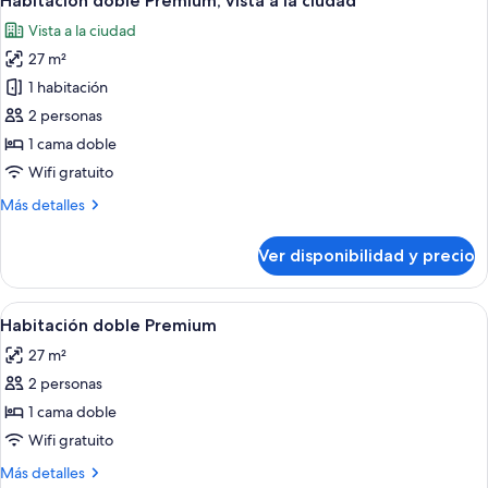
Habitación doble Premium, vista a la ciudad
todas
Vista a la ciudad
las
27 m²
fotos
de
1 habitación
Habitación
2 personas
doble
1 cama doble
Premium,
Wifi gratuito
vista
Más
Más detalles
a
detalles
la
sobre
Ver disponibilidad y precio
ciudad
Habitación
doble
Premium,
Ver
Habitación de hotel con una cama grande
6
vista
Habitación doble Premium
todas
a
27 m²
la
las
ciudad
2 personas
fotos
de
1 cama doble
Habitación
Wifi gratuito
doble
Más
Más detalles