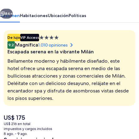
UNA
erior
Siguiente
Esperienze
84+
Resumen
Habitaciones
Ubicación
Políticas
|
Preferred
Propiedad
De lujo
VIP Access
Hotels
de
Magnífica
1.010 opiniones
9,2
and
4.0
Escapada serena en la vibrante Milán
estrellas
Resorts
Bellamente moderno y hábilmente diseñado, este
hotel ofrece una escapada serena en medio de las
bulliciosas atracciones y zonas comerciales de Milán.
Vista desde la habitación
Deléitate con un delicioso desayuno, relájate en el
encantador spa y disfruta de asombrosas vistas desde
los pisos superiores.
El
US$ 175
precio
US$ 216 en total
actual
impuestos y cargos incluidos
es
8 ago. - 9 ago.
de