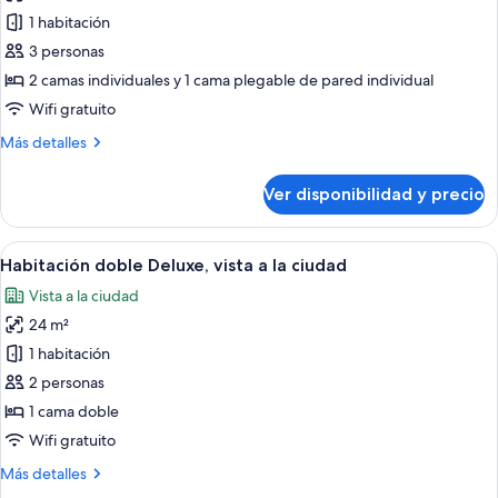
fotos
Bed)
1 habitación
de
3 personas
Habitación
Deluxe
2 camas individuales y 1 cama plegable de pared individual
con
Wifi gratuito
2
Más
Más detalles
camas
detalles
individuales
sobre
Ver disponibilidad y precio
Habitación
(with
Deluxe
1
con
Ver
Habitación de hotel con una cama gran
Rollaway
6
2
Habitación doble Deluxe, vista a la ciudad
todas
camas
Bed)
Vista a la ciudad
individuales
las
(with
24 m²
fotos
1
de
1 habitación
Rollaway
Habitación
Bed)
2 personas
doble
1 cama doble
Deluxe,
Wifi gratuito
vista
Más
Más detalles
a
detalles