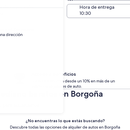
Devolución en el mismo 
a de devolución
Hora de entrega
go
nes o adultos mayores.
una dirección
Accede a beneficios
Los socios ahorran desde un 10% en más de un
millón de alquileres de auto.
Mediano baratos en Borgoña
c para actualizarlos.
¿No encuentras lo que estás buscando?
Descubre todas las opciones de alquiler de autos en Borgoña