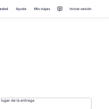
iedad
Ayuda
Mis viajes
Iniciar sesión
ña
lugar de la entrega