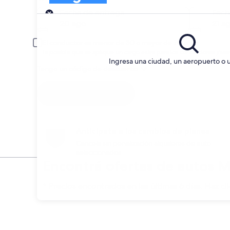
Entrega
Fecha de entrega
Fech
20 ago
21 a
El conductor es menor de 30 o mayor de 70 años.
Es posible que se aplique un cargo extra para los conductores jóve
Ingresa una ciudad, un aeropuerto o 
Tengo un código de descuento
Buscar
Anticípate a los cambios de planes
Cancela sin penalización alquileres de auto
seleccionados.
Encontrá ofertas de autos 
* Precios encontrados en las últimas 6 días. Haz cli