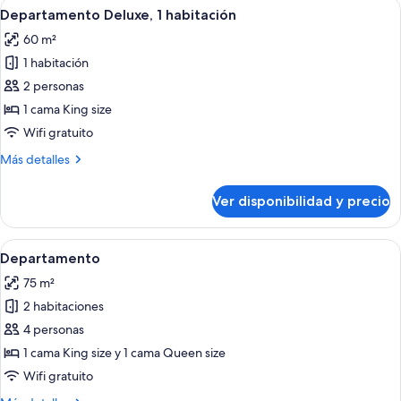
Ver
Ropa de cama de alta calidad y colch
7
Departamento Deluxe, 1 habitación
todas
60 m²
las
1 habitación
fotos
de
2 personas
Departamento
1 cama King size
Deluxe,
Wifi gratuito
1
Más
Más detalles
habitación
detalles
sobre
Ver disponibilidad y precio
Departamento
Deluxe,
1
Ver
Una cocina moderna con comedor, venta
9
habitación
Departamento
todas
75 m²
las
2 habitaciones
fotos
de
4 personas
Departamento
1 cama King size y 1 cama Queen size
Wifi gratuito