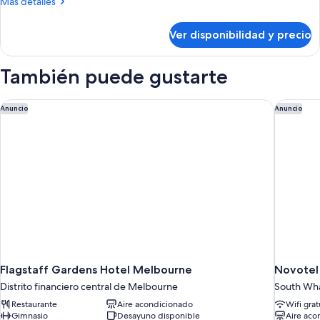
Más
Más detalles
detalles
sobre
Ver disponibilidad y precio
Departamento
También puede gustarte
Flagstaff Gardens Hotel Melbourne
Novotel
Anuncio
Anuncio
Flagstaff Gardens Hotel Melbourne
Novotel
Distrito financiero central de Melbourne
South Wha
Restaurante
Aire acondicionado
Wifi grat
Gimnasio
Desayuno disponible
Aire aco