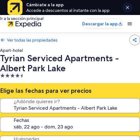
Cámbiate a la app
Accede a descuentos al instante con la app
Ir a la sección principal
Descargar la app
Ver todas las propiedades
Apart-hotel
Tyrian Serviced Apartments -
Albert Park Lake
Propiedad
de
4.5
Elige las fechas para ver precios
estrellas
¿Adónde quieres ir?
Fechas
Huéspedes