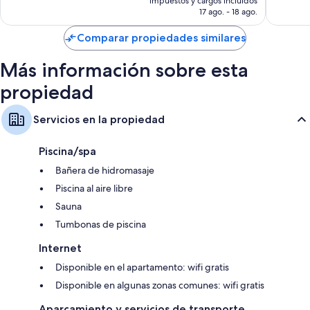
impuestos y cargos incluidos
1.003
Artículos de tocador gratuitos y secadores de pelo
es
17 ago. - 18 ago.
opinion
de
Smart TV con Netflix, Hulu y servicios de streaming
US$ 100
Comparar propiedades similares
Armarios o vestidores, áreas de comedor independientes y cocinas
Más información sobre esta
propiedad
Servicios en la propiedad
Piscina/spa
Bañera de hidromasaje
Piscina al aire libre
Sauna
Tumbonas de piscina
Internet
Disponible en el apartamento: wifi gratis
Disponible en algunas zonas comunes: wifi gratis
Aparcamiento y servicios de transporte