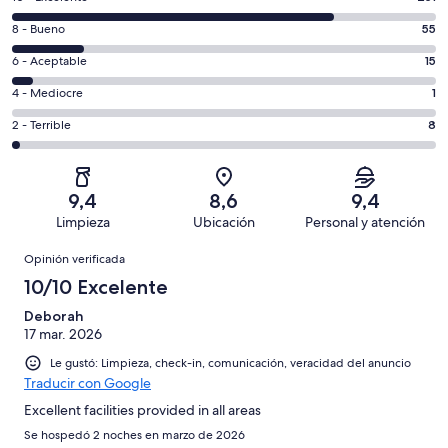
10
Evaluación:
8 - Bueno
55
-
8
Excelente.
Evaluación:
6 - Aceptable
15
-
251
6
Bueno.
Evaluación:
4 - Mediocre
1
de
-
55
4
330
Aceptable.
Evaluación:
2 - Terrible
8
de
-
opiniones
15
2
330
Mediocre.
de
-
opiniones
1
330
Terrible.
de
9,4
8,6
9,4
opiniones
8
330
Limpieza
Ubicación
Personal y atención
de
opiniones
Opiniones
330
Opinión verificada
opiniones
10/10 Excelente
Deborah
17 mar. 2026
Le gustó: Limpieza, check-in, comunicación, veracidad del anuncio
Traducir con Google
Excellent facilities provided in all areas
Se hospedó 2 noches en marzo de 2026