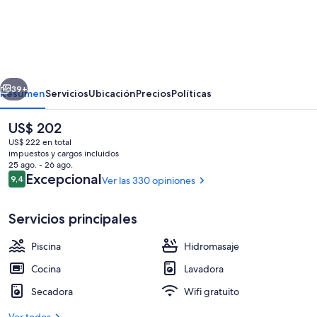
Tyrian
Serviced
Apartments
-
erior
Siguiente
Albert
39+
Resumen
Servicios
Ubicación
Precios
Políticas
Park
El
US$ 202
Lake
precio
US$ 222 en total
actual
impuestos y cargos incluidos
es
25 ago. - 26 ago.
de
Opiniones
Excepcional
9,4
Ver las 330 opiniones
9,4 de 10
US$ 202
Servicios principales
Una piscina al aire libre, sillones reclin
Piscina
Hidromasaje
Cocina
Lavadora
Secadora
Wifi gratuito