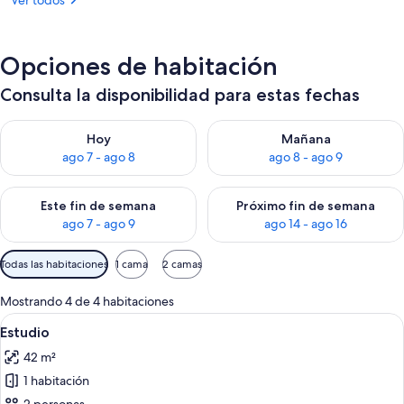
Ver todos
Opciones de habitación
Consulta la disponibilidad para estas fechas
Consulta la disponibilidad para hoy ago 7 - ago 8
Consulta la disponibilidad pa
Hoy
Mañana
ago 7 - ago 8
ago 8 - ago 9
Consulta la disponibilidad para este fin de semana ago 7 - ag
Consulta la disponibilidad par
Este fin de semana
Próximo fin de semana
ago 7 - ago 9
ago 14 - ago 16
Filtros
Todas las habitaciones
1 cama
2 camas
disponibles
para
Mostrando 4 de 4 habitaciones
las
Ver
Un dormitorio moderno con cama, mesit
5
Estudio
habitaciones
todas
42 m²
las
1 habitación
fotos