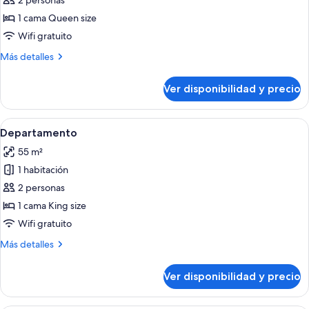
de
2 personas
Estudio
1 cama Queen size
Wifi gratuito
Más
Más detalles
detalles
sobre
Ver disponibilidad y precio
Estudio
Ver
Una sala de estar moderna con un sofá
5
Departamento
todas
55 m²
las
1 habitación
fotos
de
2 personas
Departamento
1 cama King size
Wifi gratuito
Más
Más detalles
detalles
sobre
Ver disponibilidad y precio
Departamento