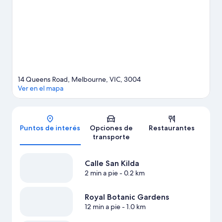
algo de tiempo para conocer Parque Luna, una de las
atracciones imperdibles del lugar.
Visitar nuestra guía de viaje
de Melbourne
Ver más apart-hoteles en Melbourne
14 Queens Road, Melbourne, VIC, 3004
Ver en el mapa
Mapa
Puntos de interés
Opciones de
Restaurantes
transporte
Calle San Kilda
2 min a pie
- 0.2 km
Royal Botanic Gardens
12 min a pie
- 1.0 km