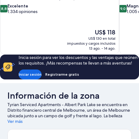
8.8
9.0
Excelente
Magní
8,8
9,0
de
de
1.334 opiniones
1.005 
10,
10,
Excelente,
Magnífico
1.334
1.005
El
US$ 118
opiniones
opiniones
precio
US$ 130 en total
actual
impuestos y cargos incluidos
es
13 ago. - 14 ago.
de
Inicia sesión para ver los descuentos y las ventajas que reúnen
US$ 118
los requisitos. ¡Más recompensas te llevan a más aventuras!
Iniciar sesión
Registrarme gratis
Información de la zona
Tyrian Serviced Apartments - Albert Park Lake se encuentra en
Distrito financiero central de Melbourne, un área de Melbourne
ubicada junto a un campo de golf y frente al lago. La belleza
natural del área puede apreciarse en Lago Albert Park y Playa de
Ver más
St. Kilda, mientras que Royal Botanic Gardens y Arts Centre de
Melbourne son algunos de los puntos de interés más conocidos
del área. Asiste a un evento o partido en Estadio Marvel, y haz