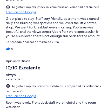
10 abr. 2026
Le gustó: Limpieza, check-in, comunicación, veracidad del anuncio
Traducir con Google
Great place to stay. Staff very friendly, apartment was cleaned
daily, the building was spotless and we loved the little coffee
shop. We went for breakfast every morning. Pool area was
beautiful and the views across Albert Park were spectacular. If
you’re a sun lover, there’s not enough sun beds for the amount
of people staying. We didn’t let it bother us though. Had a great
Se hospedó 7 noches en marzo de 2026
time.
0
Opinión verificada
10/10 Excelente
Alwyn
7 dic. 2025
Le gustó: Limpieza, servicios, estado de la propiedad e instalaciones,
comunicación
Traducir con Google
Room was lovely. Front desk staff were helpful and the room
was clean.