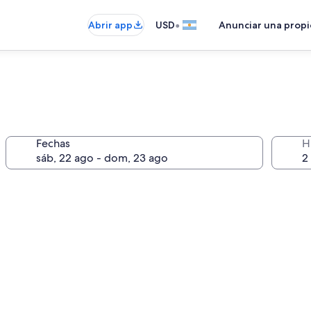
•
Abrir app
USD
Anunciar una prop
Fechas
H