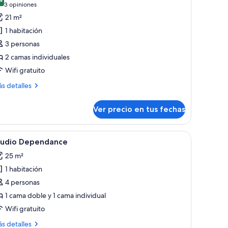
s
9,4 de 10
(3
3 opiniones
otos
opiniones)
21 m²
e
1 habitación
arge
3 personas
ouble
2 camas individuales
ith
Wifi gratuito
alcony
ás
s detalles
talles
bre
Ver precio en tus fechas
rge
uble
th
ella de vino, y vistas a la montaña a través de una ventana.
camas
er
Habitación de hotel con cama, sofá, mesa de c
5
lcony
tudio Dependance
odas
25 m²
s
1 habitación
otos
e
4 personas
tudio
1 cama doble y 1 cama individual
ependance
Wifi gratuito
ás
s detalles