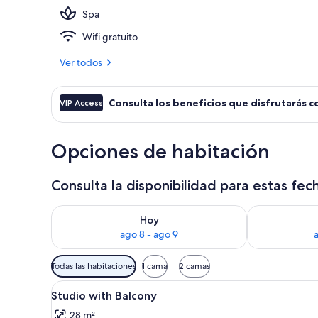
Spa
Fachada de l
Wifi gratuito
Ver todos
Consulta los beneficios que disfrutarás c
VIP Access
Opciones de habitación
Consulta la disponibilidad para estas fec
Consulta la disponibilidad para hoy ago 8 - ago 9
Consulta la d
Hoy
ago 8 - ago 9
Filtros
Todas las habitaciones
1 cama
2 camas
disponibles
Ver
Habitación de hotel con una cam
para
5
Studio with Balcony
todas
las
28 m²