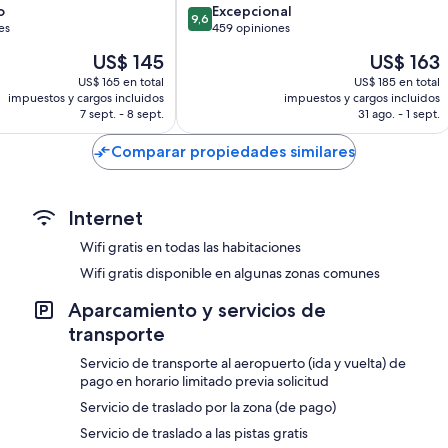
9.6
o
Excepcional
9,6
de
es
459 opiniones
10,
El
El
US$ 145
US$ 163
Excepcional,
precio
precio
459
US$ 165 en total
US$ 185 en total
actual
actual
impuestos y cargos incluidos
impuestos y cargos incluidos
opiniones
es
es
7 sept. - 8 sept.
31 ago. - 1 sept.
de
de
US$ 145
US$ 163
Comparar propiedades similares
Internet
Wifi gratis en todas las habitaciones
Wifi gratis disponible en algunas zonas comunes
Aparcamiento y servicios de
transporte
Servicio de transporte al aeropuerto (ida y vuelta) de
pago en horario limitado previa solicitud
Servicio de traslado por la zona (de pago)
Servicio de traslado a las pistas gratis