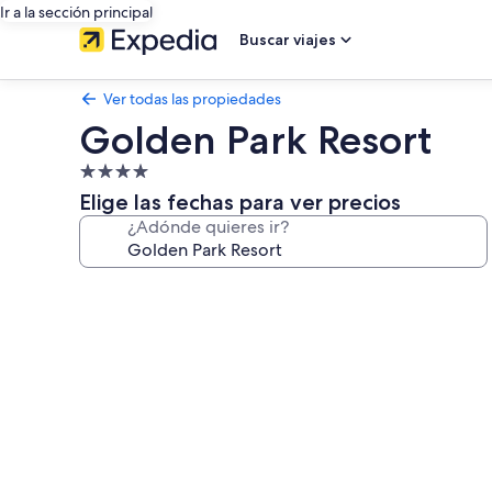
Ir a la sección principal
Buscar viajes
Ver todas las propiedades
Golden Park Resort
Propiedad
de
Elige las fechas para ver precios
4.0
¿Adónde quieres ir?
estrellas
Galería
de
fotos
de
Golden
Park
Resort