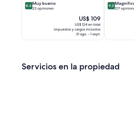
8.4
9.2
Muy bueno
Magnífic
8,4
9,2
de
de
23 opiniones
217 opinion
10,
10,
El
US$ 109
Muy
Magnífico,
precio
bueno,
217
US$ 124 en total
actual
impuestos y cargos incluidos
23
opiniones
es
31 ago. - 1 sept.
opiniones
de
US$ 109
Servicios en la propiedad