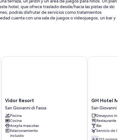
una terraza, un jardín y un área de juegos para niños. Un plan
 este hotel, que ofrece traslado desde/hacia las pistas de ski
ciones, podrás disfrutar de servicios como tratamientos
piedad cuenta con una sala de juegos o videojuegos, un bar y
Vidor Resort
GH Hotel Monzoni
caja de seguridad en la recepción
 comunes
omo ropa de cama de alta calidad y batas. También brindan
Vidor
GH
Vidor Resort
GH Hotel Monzoni
Resort
Hotel
San Giovanni di Fassa
San Giovanni di Fassa
San
Monzoni
Piscina
Desayuno incluido
Giovanni
San
Cocina
Restaurante
di
Giovanni
Acepta mascotas
Bar
Fassa
di
e
Estacionamiento
Servicio de limpieza
Fassa
incluido
6.6
6,6
122 opiniones