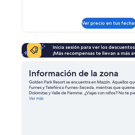
detalles
sobre
Double
Dependance
Ver precio en tus fecha
Inicia sesión para ver los descuentos
¡Más recompensas te llevan a más a
Información de la zona
Golden Park Resort se encuentra en Mazzin. Aquellos que
Furnes y Teleférico Furnes-Seceda, mientras que quienes 
Dolomitas y Valle de Fiemme. ¿Viajas con niños? No te p
opciones para conocer la zona con actividades como ski a
Ver más
Mazzin