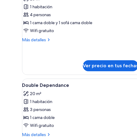
las
habitaciones
1 habitación
fotos
de
4 personas
Studio
1 cama doble y 1 sofá cama doble
with
Wifi gratuito
Balcony
Más
Más detalles
detalles
sobre
Studio
with
Ver precio en tus fecha
Balcony
Ver
Un dormitorio con techo de ma
7
Double Dependance
todas
20 m²
las
1 habitación
fotos
de
3 personas
Double
1 cama doble
Dependance
Wifi gratuito
Más
Más detalles