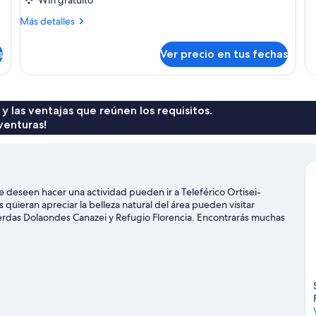
de
so
Más
Más detalles
St
detalles
De
sobre
s
Ver precio en tus fechas
Triple
Dependance
 y las ventajas que reúnen los requisitos.
venturas!
 deseen hacer una actividad pueden ir a Teleférico Ortisei-
quieran apreciar la belleza natural del área pueden visitar
ierdas Dolaondes Canazei y Refugio Florencia. Encontrarás muchas
lpino, snowboard y clases de ski.
Visitar nuestra guía de viaje de