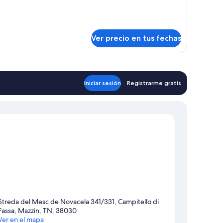
talles
bre
udio
pendance
Ver precio en tus fechas
Iniciar sesión
Registrarme gratis
Streda del Mesc de Novacela 341/331, Campitello di
Fassa, Mazzin, TN, 38030
Ver en el mapa