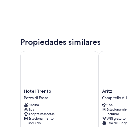
Propiedades similares
Hotel Trento
Aritz
Hotel
Aritz
Hotel Trento
Aritz
Trento
Campitello
Pozza di Fassa
Campitello di 
Pozza
di
Piscina
Spa
di
Fassa
Spa
Estacionamie
Fassa
Acepta mascotas
incluido
Estacionamiento
Wifi gratuito
incluido
Sala de jueg