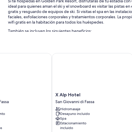
Si te hospedas en Golden Park Resort, disfrutarás de tu estadía con 
ideal para quienes aman el ski y el snowboard es visitar las pistas en
gratis y resguardo de equipos de ski. Si visitas el spa en las instala
faciales, exfoliaciones corporales y tratamientos corporales. La pro
wifi gratis en la habitación para todos los huéspedes.
También se incluyen los siguientes beneficios:
Una piscina techada con sillones reclinables de piscina
Estacionamiento gratis
X Alp Hotel
Alquiler de bicicletas, traslado al aeropuerto ida y vuelta y una 
Un ascensor, áreas para no fumadores y televisión en las áreas
Características de las habitaciones
En Golden Park Resort, todas las habitaciones ofrecen beneficios c
servicios como wifi gratis y cajas de seguridad.
X
X Alp Hotel
También se incluyen los siguientes servicios adicionales:
Alp
Fassa
San Giovanni di Fassa
Hotel
Cubrecamas y cunas con cargo
Hidromasaje
San
nto
Desayuno incluido
Baños con duchas y bidets
Giovanni
Spa
di
Televisiones de pantalla plana con canales de televisión por cabl
Estacionamiento
Fassa
os
incluido
Refrigeradores, calefacción y servicio de limpieza diario