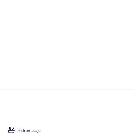
Sala de estar
Ropa de cama
Hidromasaje