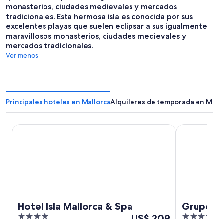
monasterios, ciudades medievales y mercados
tradicionales.
Esta hermosa isla es conocida por sus
excelentes playas que suelen eclipsar a sus igualmente
maravillosos monasterios, ciudades medievales y
mercados tradicionales.
Ver menos
Principales hoteles en Mallorca
Alquileres de temporada en Mal
Hotel Isla Mallorca & Spa
Grupotel Ca
Hotel Isla Mallorca & Spa
Grupote
4
Del
4
US$ 209
Hotel