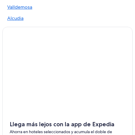
Valldemosa
Alcudia
Artà
Cala Blava
Cala Millor
Cala Viñas
Calas de Mallorca
Costa de los Pinos
Deyá
Felanitx
Llucmajor
Llega más lejos con la app de Expedia
Pollensa
Ahorra en hoteles seleccionados y acumula el doble de