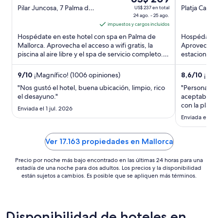
out
24
out
Pilar Juncosa, 7 Palma de
Platja Cala 
US$ 237 en total
Mallorca Mallorca
24 ago. - 25 ago.
Porto Colom
of
ago
of
impuestos y cargos incluidos
Mallorca
5
al
5
Hospédate en este hotel con spa en Palma de
Hospédate en
25
Mallorca. Aprovecha el acceso a wifi gratis, la
Aprovecha el
ago,
piscina al aire libre y el spa de servicio completo.
estacionamien
el
Nuestros huéspedes ...
Estarás muy 
precio
9
/
10
¡Magnífico! (1006 opiniones)
8,6
/
10
¡Exce
por
"Nos gustó el hotel, buena ubicación, limpio, rico
"Personal m
noche
el desayuno."
aceptable, l
es
con la playa
Enviada el 1 jul. 2026
de
Enviada el 14 
US$ 209
Ver 17.163 propiedades en Mallorca
Precio por noche más bajo encontrado en las últimas 24 horas para una
estadía de una noche para dos adultos. Los precios y la disponibilidad
están sujetos a cambios. Es posible que se apliquen más términos.
Disponibilidad de hoteles en