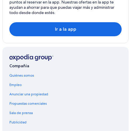
puntos al reservar en la app. Nuestras ofertas en la app te
Puerto de Andrach
ayudan a ahorrar para que puedas viajar más y administrar
todo desde donde estés.
Puerto de Alcudia
Sa Coma
Ir a la app
Cala Sant Vicente
Manacor
Cala Ratjada
Compañía
Cala Bona
Quiénes somos
Pina
Empleo
Sineu
Anunciar una propiedad
Puigpunyent
Propuestas comerciales
Sala de prensa
Publicidad