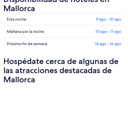
Mallorca
Ver
Esta noche
9 ago - 10 ago
precios
de
Ver
Mañana por la noche
10 ago - 11 ago
propiedades
precios
en
de
Ver
Próximo fin de semana
14 ago - 16 ago
Mallorca
propiedades
precios
para
en
de
Hospédate cerca de algunas de
esta
Mallorca
propiedades
noche,
para
en
las atracciones destacadas de
9
mañana
Mallorca
Mallorca
ago
por
para
-
la
el
10
noche,
próximo
ago
10
fin
ago
de
-
semana,
11
14
ago
ago
-