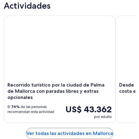
Actividades
Recorrido turístico por la ciudad de Palma de Mallorca con 
Desde Cala
Recorrido turístico por la ciudad de Palma
Desde Ca
de Mallorca con paradas libres y extras
costa es
opcionales
US$ 43.362
El
74%
de las personas
recomiendan esta actividad
por adulto
Ver todas las actividades en Mallorca