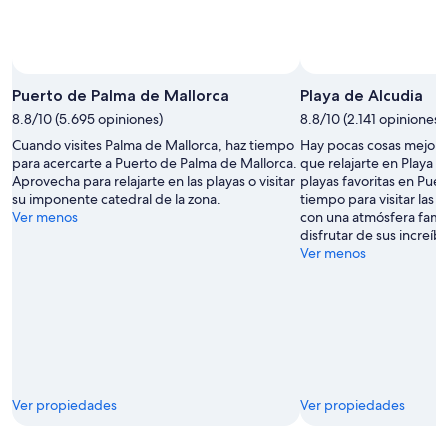
16
ago
Puerto de Palma de Mallorca
Playa de Alcudia
8.8/10 (5.695 opiniones)
8.8/10 (2.141 opiniones)
Cuando visites Palma de Mallorca, haz tiempo
Hay pocas cosas mejores
para acercarte a Puerto de Palma de Mallorca.
que relajarte en Playa d
Aprovecha para relajarte en las playas o visitar
playas favoritas en Puer
su imponente catedral de la zona.
tiempo para visitar las 
Ver menos
con una atmósfera famil
disfrutar de sus increíb
Ver menos
Ver propiedades
Ver propiedades