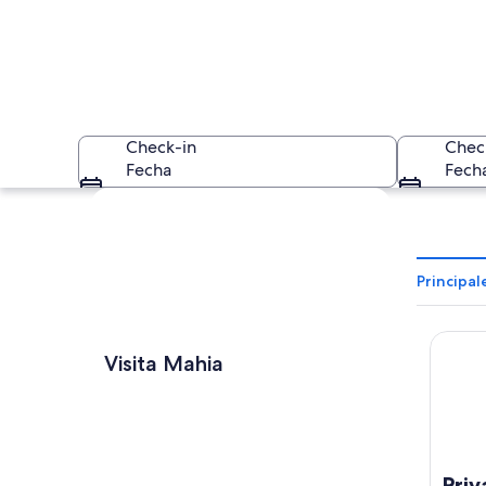
Check-in
Chec
Fecha
Fech
Ver mapa
Principal
Private
Una playa rocosa co
Visita Mahia
Priv