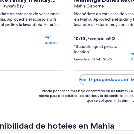
e of paradise- ready
 Hawke's Bay
Mahia Holiday Home
Mahia Gisborne
you to enjoy.
ate en esta casa de vacaciones
Hospédate en esta casa de vaca
ia. Aprovecha el acceso a wifi
en Mahia. Aprovecha el jardín y 
 el jardín y la lavandería. Estarás
lavandería. Estarás muy cerca d
rca de atracciones como Playa de
atracciones como Māhia Golf Co
...
Playa Mahanga.
Ver
10
/
10
¡Excepcional! (3
precios
opiniones)
"Beautiful quiet private
location"
V
p
Enviada el 13 feb. 2026
Ver 17 propiedades en 
Precio por noche más bajo encontrado en las últimas 24 
noche para dos adultos. Los precios y la disponibilidad est
que se apliquen más término
nibilidad de hoteles en Mahia