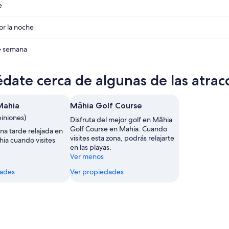
e
r la noche
ades
de semana
ades
date cerca de algunas de las atra
ades
Mahia
Māhia Golf Course
piniones)
Disfruta del mejor golf en Māhia
Golf Course en Mahia. Cuando
una tarde relajada en
visites esta zona, podrás relajarte
hia cuando visites
en las playas.
Ver menos
dades
Ver propiedades