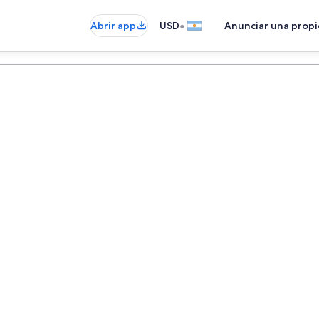
•
Abrir app
USD
Anunciar una prop