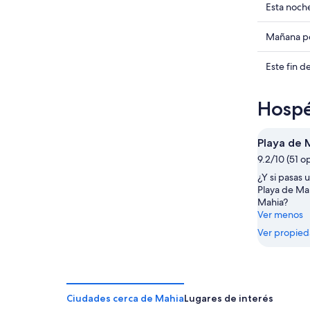
Ver
Esta noch
precios
de
Ver
Mañana po
propied
precios
en
de
Ver
Este fin 
Mahia
propied
precios
para
en
de
Hospé
esta
Mahia
propied
noche,
para
en
7
mañana
Mahia
Playa de 
ago
por
para
9.2/10 (51 o
-
la
este
¿Y si pasas 
8
noche,
fin
Playa de Ma
ago
8
de
Mahia?
ago
semana,
Ver menos
-
7
Ver propie
9
ago
ago
-
9
ago
Ciudades cerca de Mahia
Lugares de interés