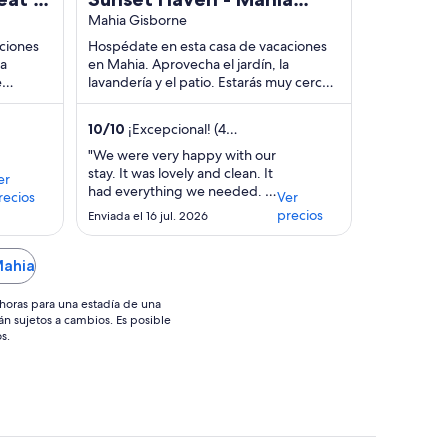
Holiday Home
Mahia Gisborne
ciones
Hospédate en esta casa de vacaciones
la
en Mahia. Aprovecha el jardín, la
e
lavandería y el patio. Estarás muy cerca
urse y
de atracciones como Playa de Mahia y
Māhia Golf ...
10
/
10
¡Excepcional! (4
opiniones)
"We were very happy with our
stay. It was lovely and clean. It
er
had everything we needed. It
recios
Ver
was cosy and warm. Very
precios
Enviada el 16 jul. 2026
spacious for us all. Perfect site
being close to the beach. We
would certainly recommend
Mahia
the property to others.
Thankyou to the Bach care
horas para una estadía de una
team for everything."
án sujetos a cambios. Es posible
s.