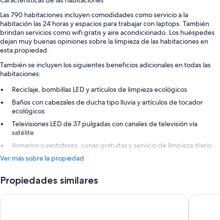
Características de las habitaciones
Las 790 habitaciones incluyen comodidades como servicio a la
habitación las 24 horas y espacios para trabajar con laptops. También
brindan servicios como wifi gratis y aire acondicionado. Los huéspedes
dejan muy buenas opiniones sobre la limpieza de las habitaciones en
esta propiedad.
También se incluyen los siguientes beneficios adicionales en todas las
habitaciones:
Reciclaje, bombillas LED y artículos de limpieza ecológicos
Baños con cabezales de ducha tipo lluvia y artículos de tocador
ecológicos
Televisiones LED de 37 pulgadas con canales de televisión vía
satélite
Armarios o vestidores, cunas gratuitas y servicio de limpieza diario
Ver más sobre la propiedad
Propiedades similares
Novotel Madrid City Las Ventas
Hotel IL