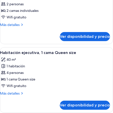
2 personas
fotos
de
2 camas individuales
Habitación
Wifi gratuito
estándar,
Más
Más detalles
2
detalles
camas
sobre
Ver disponibilidad y precio
Habitación
individuales
estándar,
2
Ver
Habitación de hotel con cama, escritori
20
camas
Habitación ejecutiva, 1 cama Queen size
todas
individuales
40 m²
las
1 habitación
fotos
de
4 personas
Habitación
1 cama Queen size
ejecutiva,
Wifi gratuito
1
Más
Más detalles
cama
detalles
Queen
sobre
Ver disponibilidad y precio
Habitación
size
ejecutiva,