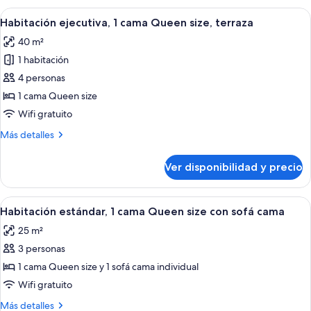
1
Ver
Habitación de hotel con cama, sofá, esc
14
cama
Habitación ejecutiva, 1 cama Queen size, terraza
todas
Queen
40 m²
size
las
1 habitación
fotos
de
4 personas
Habitación
1 cama Queen size
ejecutiva,
Wifi gratuito
1
Más
Más detalles
cama
detalles
Queen
sobre
Ver disponibilidad y precio
Habitación
size,
ejecutiva,
terraza
1
Ver
Habitación de hotel con cama, sofá, esc
15
cama
Habitación estándar, 1 cama Queen size con sofá cama
todas
Queen
25 m²
size,
las
terraza
3 personas
fotos
de
1 cama Queen size y 1 sofá cama individual
Habitación
Wifi gratuito
estándar,
Más
Más detalles