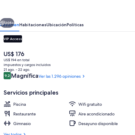
Center
erior
Siguiente
205+
Resumen
Habitaciones
Ubicación
Políticas
VIP Access
El
US$ 176
precio
US$ 194 en total
actual
impuestos y cargos incluidos
es
21 ago. - 22 ago.
de
Opiniones
Magnífica
9,2
Ver las 1.296 opiniones
9,2 de 10
US$ 176
2 bares, bar junto a la piscina
Servicios principales
Piscina
Wifi gratuito
Restaurante
Aire acondicionado
Gimnasio
Desayuno disponible
Ver todos