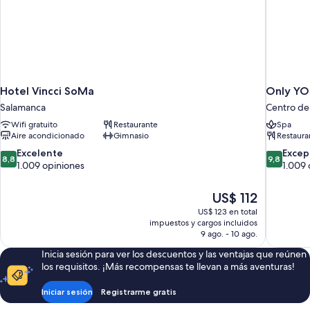
Hotel Vincci SoMa
Only YO
Salamanca
Centro de
Wifi gratuito
Restaurante
Spa
Aire acondicionado
Gimnasio
Restaura
8.8
9.8
Excelente
Excep
8,8
9,8
de
de
1.009 opiniones
1.009 
10,
10,
Excelente,
Excepcion
El
US$ 112
1.009
1.009
precio
US$ 123 en total
opiniones
opiniones
actual
impuestos y cargos incluidos
es
9 ago. - 10 ago.
de
Inicia sesión para ver los descuentos y las ventajas que reúnen
US$ 112
los requisitos. ¡Más recompensas te llevan a más aventuras!
Iniciar sesión
Registrarme gratis