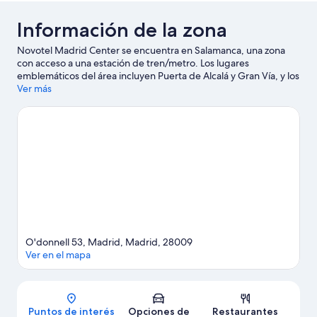
Información de la zona
Novotel Madrid Center se encuentra en Salamanca, una zona
con acceso a una estación de tren/metro. Los lugares
emblemáticos del área incluyen Puerta de Alcalá y Gran Vía, y los
turistas que deseen aprender sobre la cultura pueden visitar
Ver más
Museo Nacional del Prado. ¿Quieres asistir a un evento o
partido? Échale un vistazo al calendario de actividades de
Movistar Arena o Estadio Santiago Bernabéu. Encontrarás
muchas opciones para conocer la zona con actividades como
golf. Los huéspedes valoran la cercanía de este hotel al
transporte público: la Estación de metro O'Donnell se encuentra
a 6 minutos a pie y la Estación de metro Goya está a 9 minutos.
Visitar nuestra guía de viaje de Madrid
O'donnell 53, Madrid, Madrid, 28009
Ver en el mapa
Mapa
Puntos de interés
Opciones de
Restaurantes