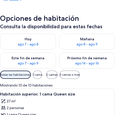
Opciones de habitación
Consulta la disponibilidad para estas fechas
Consulta la disponibilidad para hoy ago 7 - ago 8
Consulta la disponibilidad pa
Hoy
Mañana
ago 7 - ago 8
ago 8 - ago 9
Consulta la disponibilidad para este fin de semana ago 7 - ag
Consulta la disponibilidad par
Este fin de semana
Próximo fin de semana
ago 7 - ago 9
ago 14 - ago 16
Filtros
Todas las habitaciones
1 cama
2 camas
3 camas o más
disponibles
para
Mostrando 10 de 10 habitaciones
las
Ver
Ropa de cama hipoalergénica, cubrec
20
Habitación superior, 1 cama Queen size
habitaciones
todas
27 m²
las
2 personas
fotos
de
1 cama Queen size