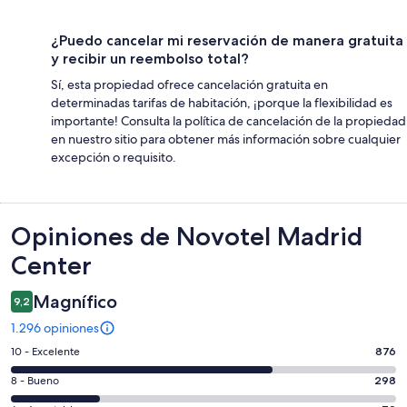
¿Puedo cancelar mi reservación de manera gratuita
y recibir un reembolso total?
Sí, esta propiedad ofrece cancelación gratuita en
determinadas tarifas de habitación, ¡porque la flexibilidad es
importante! Consulta la política de cancelación de la propiedad
en nuestro sitio para obtener más información sobre cualquier
excepción o requisito.
Opiniones
Opiniones de Novotel Madrid
Center
Magnífico
9,2
1.296 opiniones
Evaluación:
10 - Excelente
876
10
Evaluación:
8 - Bueno
298
-
8