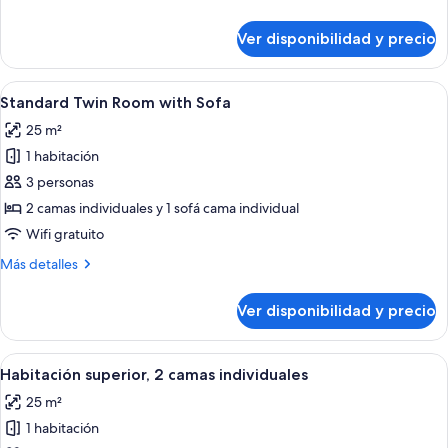
1
detalles
cama
sobre
Ver disponibilidad y precio
Habitación
Queen
estándar,
size
1
Ver
Habitación de hotel con cama, sofá, esc
con
10
cama
Standard Twin Room with Sofa
todas
Queen
sofá
25 m²
size
las
cama
con
1 habitación
fotos
sofá
de
3 personas
cama
Standard
2 camas individuales y 1 sofá cama individual
Twin
Wifi gratuito
Room
Más
Más detalles
with
detalles
Sofa
sobre
Ver disponibilidad y precio
Standard
Twin
Room
Ver
Habitación de hotel con una cama gran
13
with
Habitación superior, 2 camas individuales
todas
Sofa
25 m²
las
1 habitación
fotos