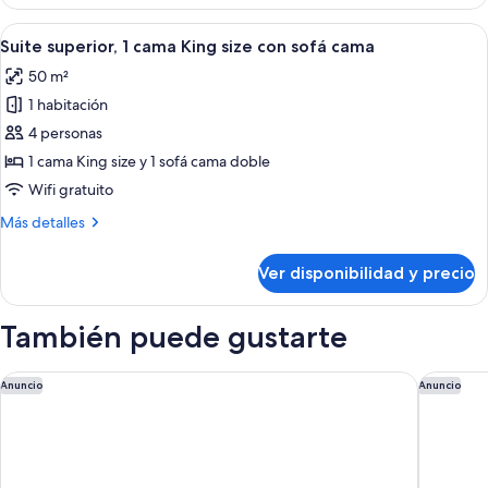
Estándar
2
con
Ver
Ropa de cama hipoalergénica, cubrec
camas
14
cama
Suite superior, 1 cama King size con sofá cama
todas
Queen
para
50 m²
size
las
niños
y
1 habitación
fotos
2
de
4 personas
camas
Suite
para
1 cama King size y 1 sofá cama doble
niños
superior,
Wifi gratuito
1
Más
Más detalles
cama
detalles
King
sobre
Ver disponibilidad y precio
Suite
size
superior,
con
1
También puede gustarte
sofá
cama
cama
King
size
Hotel Vincci SoMa
Only YO
Anuncio
Anuncio
con
sofá
cama