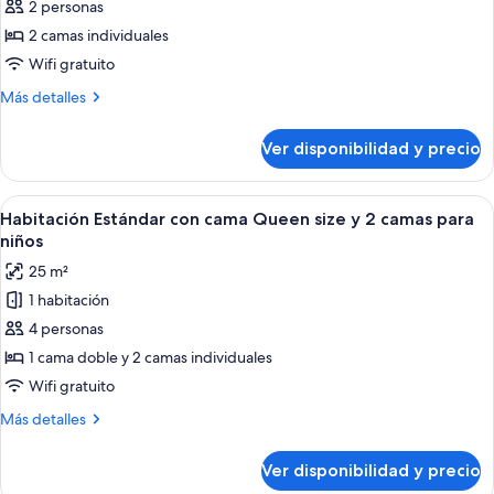
de
2 personas
Habitación
2 camas individuales
superior,
Wifi gratuito
2
Más
Más detalles
camas
detalles
individuales
sobre
Ver disponibilidad y precio
Habitación
superior,
2
Ver
Una habitación de hotel con una cama
9
camas
Habitación Estándar con cama Queen size y 2 camas para
todas
individuales
niños
las
25 m²
fotos
1 habitación
de
4 personas
Habitación
Estándar
1 cama doble y 2 camas individuales
con
Wifi gratuito
cama
Más
Más detalles
Queen
detalles
size
sobre
Ver disponibilidad y precio
Habitación
y