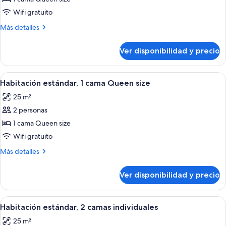
Habitación
Wifi gratuito
superior,
Más
Más detalles
1
detalles
cama
sobre
Ver disponibilidad y precio
Habitación
Queen
superior,
size
1
Ver
Ropa de cama hipoalergénica, cubrec
16
cama
Habitación estándar, 1 cama Queen size
todas
Queen
25 m²
size
las
2 personas
fotos
de
1 cama Queen size
Habitación
Wifi gratuito
estándar,
Más
Más detalles
1
detalles
cama
sobre
Ver disponibilidad y precio
Habitación
Queen
estándar,
size
1
Ver
Habitación de hotel con cama, escritorio
12
cama
Habitación estándar, 2 camas individuales
todas
Queen
25 m²
size
las