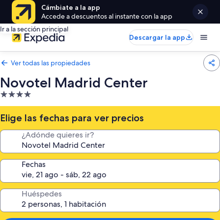
Cámbiate a la app
Accede a descuentos al instante con la app
Ir a la sección principal
Descargar la app
Ver todas las propiedades
Novotel Madrid Center
Propiedad
de
4.0
Elige las fechas para ver precios
estrellas
¿Adónde quieres ir?
Fechas
Huéspedes