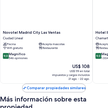
Novotel
Hotel
Novotel Madrid City Las Ventas
Hotel 
Madrid
ILUNIO
Ciudad Lineal
Chamart
City
Suites
Piscina
Acepta mascotas
Acept
Las
Madrid
Wifi gratuito
Restaurante
Restau
Ventas
Chamart
Ciudad
9.0
9.0
Magnífico
Mag
9,0
9,0
Lineal
de
de
546 opiniones
1.00
10,
10,
El
US$ 108
Magnífico,
Magnífi
precio
546
1.004
US$ 119 en total
actual
impuestos y cargos incluidos
opiniones
opinion
es
21 ago. - 22 ago.
de
US$ 108
Comparar propiedades similares
Más información sobre esta
propiedad