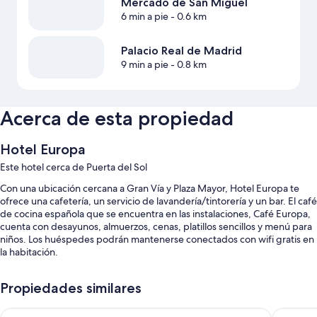
Mercado de San Miguel
6 min a pie
- 0.6 km
Palacio Real de Madrid
9 min a pie
- 0.8 km
Acerca de esta propiedad
Hotel Europa
Este hotel cerca de Puerta del Sol
Con una ubicación cercana a Gran Vía y Plaza Mayor, Hotel Europa te
ofrece una cafetería, un servicio de lavandería/tintorería y un bar. El café
de cocina española que se encuentra en las instalaciones, Café Europa,
cuenta con desayunos, almuerzos, cenas, platillos sencillos y menú para
niños. Los huéspedes podrán mantenerse conectados con wifi gratis en
la habitación.
Se incluyen los siguientes beneficios adicionales:
Propiedades similares
Desayuno buffet con cargo, estacionamiento con cargo y servicio
de lavandería
Petit Palace Puerta del Sol
Hotel Li