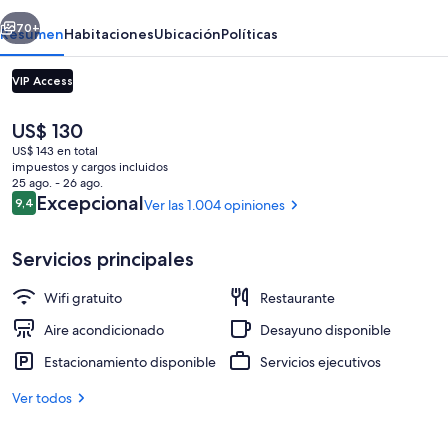
erior
Siguiente
70+
Resumen
Habitaciones
Ubicación
Políticas
VIP Access
El
US$ 130
precio
US$ 143 en total
actual
impuestos y cargos incluidos
es
25 ago. - 26 ago.
de
Opiniones
Excepcional
9,4
Ver las 1.004 opiniones
9,4 de 10
US$ 130
Vista a la ciudad
Servicios principales
Wifi gratuito
Restaurante
Aire acondicionado
Desayuno disponible
Estacionamiento disponible
Servicios ejecutivos
Ver todos