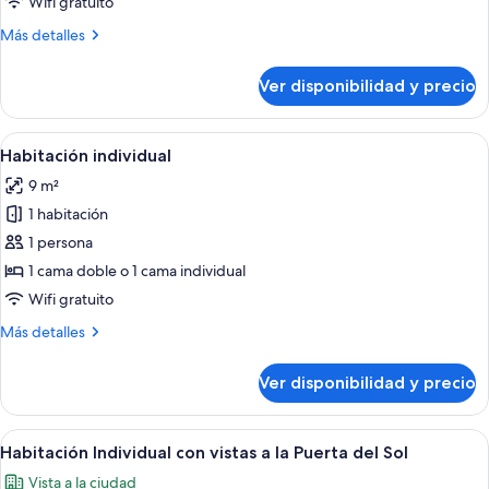
Wifi gratuito
Más
Más detalles
detalles
sobre
Ver disponibilidad y precio
Habitación
doble
Ver
Habitación de hotel con cama, cabecera
4
Habitación individual
todas
9 m²
las
1 habitación
fotos
de
1 persona
Habitación
1 cama doble o 1 cama individual
individual
Wifi gratuito
Más
Más detalles
detalles
sobre
Ver disponibilidad y precio
Habitación
individual
Ver
Una cama bien hecha con cabecera de 
5
Habitación Individual con vistas a la Puerta del Sol
todas
Vista a la ciudad