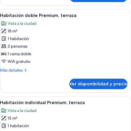
Habitaciones
Puerta
dobles
Ver
Un balcón con barandilla de vidrio que
del
6
comunicadas
Habitación doble Premium, terraza
todas
Sol
con
Vista a la ciudad
vistas
las
a
18 m²
fotos
la
de
1 habitación
Puerta
Habitación
del
3 personas
Sol
doble
1 cama doble
Premium,
Wifi gratuito
terraza
Más
Más detalles
detalles
sobre
Ver disponibilidad y precio
Habitación
doble
Premium,
Ver
Un dormitorio moderno con una cama g
6
terraza
Habitación individual Premium, terraza
todas
Vista a la ciudad
las
15 m²
fotos
de
1 habitación