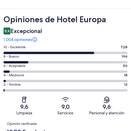
Opiniones
Opiniones de Hotel Europa
Excepcional
9,4
1.004 opiniones
Evaluación:
10 - Excelente
728
10
Evaluación:
8 - Bueno
196
-
8
Excelente.
Evaluación:
6 - Aceptable
50
-
728
6
Bueno.
Evaluación:
4 - Mediocre
18
de
-
196
4
1004
Aceptable.
Evaluación:
2 - Terrible
12
de
-
opiniones
50
2
1004
Mediocre.
de
-
opiniones
18
1004
Terrible.
de
9,6
9,0
9,6
opiniones
12
1004
Limpieza
Servicios
Personal y atención
de
opiniones
Opiniones
1004
Opinión verificada
opiniones