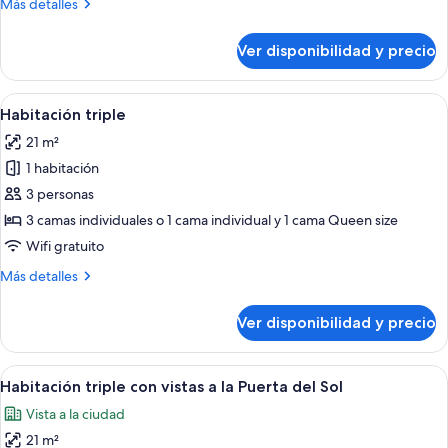
Más
Más detalles
a
detalles
la
sobre
Ver disponibilidad y precio
Puerta
Habitación
Doble
del
con
Ver
Minibar, caja de seguridad en la habita
Sol
4
vistas
Habitación triple
todas
a
21 m²
la
las
Puerta
1 habitación
fotos
del
de
3 personas
Sol
Habitación
3 camas individuales o 1 cama individual y 1 cama Queen size
triple
Wifi gratuito
Más
Más detalles
detalles
sobre
Ver disponibilidad y precio
Habitación
triple
Ver
Baño
6
Habitación triple con vistas a la Puerta del Sol
todas
Vista a la ciudad
las
21 m²
fotos