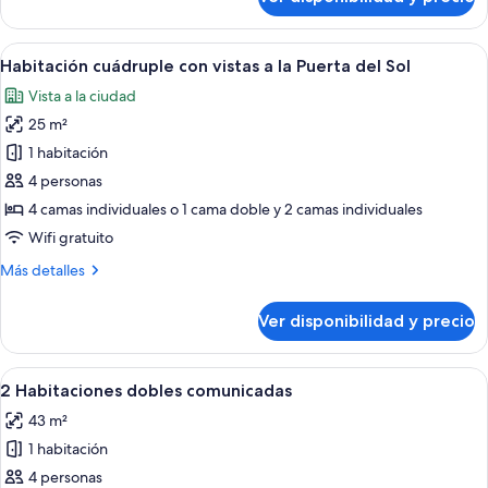
Habitación
cuádruple
Ver
Habitación de hotel con dos camas, un
8
Habitación cuádruple con vistas a la Puerta del Sol
todas
Vista a la ciudad
las
25 m²
fotos
de
1 habitación
Habitación
4 personas
cuádruple
4 camas individuales o 1 cama doble y 2 camas individuales
con
Wifi gratuito
vistas
Más
Más detalles
a
detalles
la
sobre
Ver disponibilidad y precio
Puerta
Habitación
cuádruple
del
con
Ver
Habitación de hotel con cama, cortinas r
Sol
5
vistas
2 Habitaciones dobles comunicadas
todas
a
43 m²
la
las
Puerta
1 habitación
fotos
del
de
4 personas
Sol