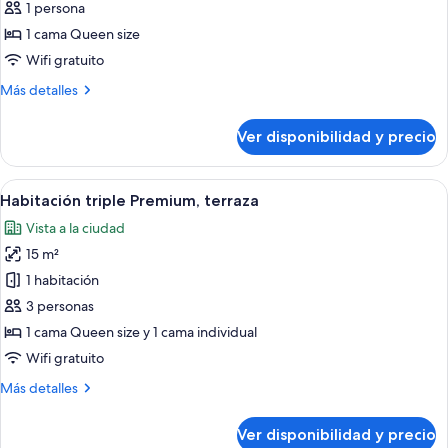
Habitación
1 persona
individual
1 cama Queen size
Premium,
Wifi gratuito
terraza
Más
Más detalles
detalles
sobre
Ver disponibilidad y precio
Habitación
individual
Premium,
Ver
Una habitación de hotel moderna con u
7
terraza
Habitación triple Premium, terraza
todas
Vista a la ciudad
las
15 m²
fotos
de
1 habitación
Habitación
3 personas
triple
1 cama Queen size y 1 cama individual
Premium,
Wifi gratuito
terraza
Más
Más detalles
detalles
sobre
Ver disponibilidad y precio
Habitación