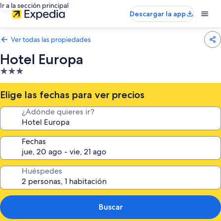
Ir a la sección principal
Descargar la app
Ver todas las propiedades
Hotel Europa
Propiedad
de
3.0
Elige las fechas para ver precios
estrellas
¿Adónde quieres ir?
Fechas
Huéspedes
Buscar