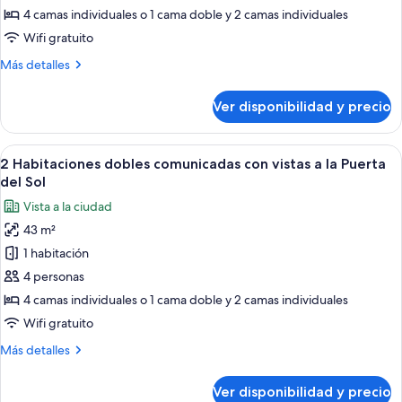
2
4 camas individuales o 1 cama doble y 2 camas individuales
Habitaciones
Wifi gratuito
dobles
Más
Más detalles
comunicadas
detalles
sobre
Ver disponibilidad y precio
2
Habitaciones
dobles
Ver
Una habitación de hotel con una cama, u
9
comunicadas
2 Habitaciones dobles comunicadas con vistas a la Puerta
todas
del Sol
las
Vista a la ciudad
fotos
43 m²
de
1 habitación
2
Habitaciones
4 personas
dobles
4 camas individuales o 1 cama doble y 2 camas individuales
comunicadas
Wifi gratuito
con
Más
Más detalles
vistas
detalles
a
sobre
Ver disponibilidad y precio
2
la