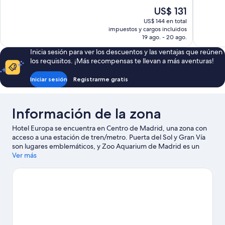
Excepcional,
Excepcion
El
US$ 131
378
347
precio
US$ 144 en total
opiniones
opiniones
actual
impuestos y cargos incluidos
es
19 ago. - 20 ago.
de
Inicia sesión para ver los descuentos y las ventajas que reúnen
US$ 131
los requisitos. ¡Más recompensas te llevan a más aventuras!
Iniciar sesión
Registrarme gratis
Información de la zona
Hotel Europa se encuentra en Centro de Madrid, una zona con
acceso a una estación de tren/metro. Puerta del Sol y Gran Vía
son lugares emblemáticos, y Zoo Aquarium de Madrid es un
punto de interés famoso del área. ¿Quieres asistir a un evento o
Ver más
partido mientras estás aquí? Échale un vistazo al calendario de
actividades de Estadio Santiago Bernabéu. A los huéspedes les
encanta la ubicación céntrica de este hotel por los atractivos
turísticos. La ubicación también es conveniente por el transporte
público: la Estación de metro Sol se encuentra a 3 minutos a pie
y la Estación de metro Gran Vía está a 4 minutos.
Visitar nuestra
guía de viaje de Madrid