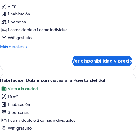
las
9 m²
fotos
de
1 habitación
Habitación
1 persona
Individual
1 cama doble o 1 cama individual
con
Wifi gratuito
vistas
Más
Más detalles
a
detalles
la
sobre
Ver disponibilidad y precio
Puerta
Habitación
Individual
del
con
Ver
Habitación de hotel con una cama, un c
Sol
14
vistas
Habitación Doble con vistas a la Puerta del Sol
todas
a
Vista a la ciudad
la
las
Puerta
16 m²
fotos
del
de
1 habitación
Sol
Habitación
3 personas
Doble
1 cama doble o 2 camas individuales
con
Wifi gratuito
vistas