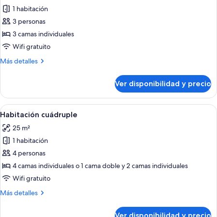
de
1 habitación
Habitación
3 personas
triple
3 camas individuales
con
Wifi gratuito
vistas
Más
Más detalles
a
detalles
la
sobre
Ver disponibilidad y precio
Puerta
Habitación
triple
del
con
Ver
Habitación de hotel con dos camas, tel
Sol
4
vistas
Habitación cuádruple
todas
a
25 m²
la
las
Puerta
1 habitación
fotos
del
de
4 personas
Sol
Habitación
4 camas individuales o 1 cama doble y 2 camas individuales
cuádruple
Wifi gratuito
Más
Más detalles
detalles
sobre
Ver disponibilidad y precio