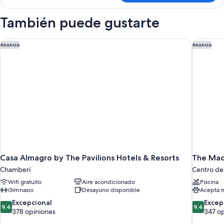
triple
Premium,
También puede gustarte
terraza
Casa Almagro by The Pavilions Hotels & Resorts
The Mad
Anuncio
Anuncio
Casa Almagro by The Pavilions Hotels & Resorts
The Mad
Chamberí
Centro de
Wifi gratuito
Aire acondicionado
Piscina
Gimnasio
Desayuno disponible
Acepta 
9.4
9.4
Excepcional
Excep
9,4
9,4
de
de
378 opiniones
347 o
10,
10,