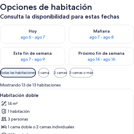
Opciones de habitación
Consulta la disponibilidad para estas fechas
Consulta la disponibilidad para hoy ago 6 - ago 7
Consulta la disponibilidad pa
Hoy
Mañana
ago 6 - ago 7
ago 7 - ago 8
Consulta la disponibilidad para este fin de semana ago 7 - ag
Consulta la disponibilidad par
Este fin de semana
Próximo fin de semana
ago 7 - ago 9
ago 14 - ago 16
Filtros
Todas las habitaciones
1 cama
2 camas
3 camas o más
disponibles
para
Mostrando 13 de 13 habitaciones
las
Ver
Habitación de hotel con cama, cortinas r
5
Habitación doble
habitaciones
todas
14 m²
las
1 habitación
fotos
de
3 personas
Habitación
1 cama doble o 2 camas individuales
doble